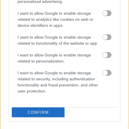
personalized advertising.
I want to allow Google to enable storage
Porogi András
related to analytics like cookies on web or
device identifiers in apps.
Lövések az országgyűlésben
I want to allow Google to enable storage
related to functionality of the website or app.
VISSZA AZ OLDAL TETEJÉRE
I want to allow Google to enable storage
related to personalization.
I want to allow Google to enable storage
related to security, including authentication
functionality and fraud prevention, and other
Oldalaink
Cikkek
user protection.
Rubicon Bolt
Korszakok
Rubicon Mesterkurzus
Tananyagok
CONFIRM
Rubicon Próba
Szerzők
Rubicon Intézet
Naptár