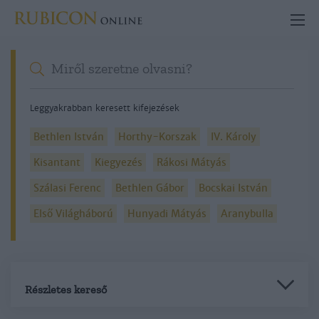
Leggyakrabban keresett kifejezések
Bethlen István
Horthy-Korszak
IV. Károly
Kisantant
Kiegyezés
Rákosi Mátyás
Szálasi Ferenc
Bethlen Gábor
Bocskai István
Első Világháború
Hunyadi Mátyás
Aranybulla
Részletes kereső