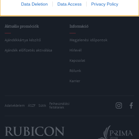
Data Deletion
Data Access
Privacy Policy
Aktuális lapszám
Aktuális promóciók
Információ
Ajándékkártya készítő
Megjelenési időpontok
Ajándék előfizetés aktiválása
Hírlevél
Kapcsolat
Rólunk
Karrier
Felhasználási
Adatvédelem
ÁSZF
Sütik
feltételek