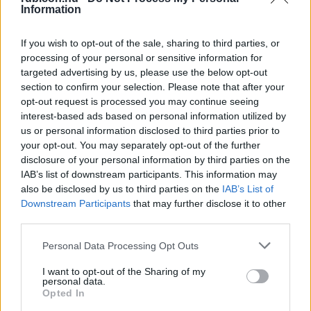
Information
Porogi András
If you wish to opt-out of the sale, sharing to third parties, or
Régi húsvéti szokásaink
processing of your personal or sensitive information for
targeted advertising by us, please use the below opt-out
section to confirm your selection. Please note that after your
opt-out request is processed you may continue seeing
Porogi András
interest-based ads based on personal information utilized by
Régi húsvéti szokásaink
us or personal information disclosed to third parties prior to
your opt-out. You may separately opt-out of the further
disclosure of your personal information by third parties on the
IAB’s list of downstream participants. This information may
Porogi András
also be disclosed by us to third parties on the
IAB’s List of
Rákosi karácsonyai
Downstream Participants
that may further disclose it to other
third parties.
Please note that this website/app uses one or more Google
Personal Data Processing Opt Outs
Porogi András
services and may gather and store information including but
200 éves magyar karácsonyfa
not limited to your visit or usage behaviour. You may click to
I want to opt-out of the Sharing of my
personal data.
grant or deny consent to Google and its third-party tags to
Opted In
use your data for below specified purposes in below Google