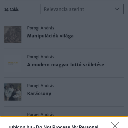
Relevancia szerint
14 Cikk
Porogi András
Manipulációk világa
Porogi András
A modern magyar lottó születése
Porogi András
Karácsony
Porogi András
Október 6. emlékezete
rubicon.hu -
Do Not Process My Personal