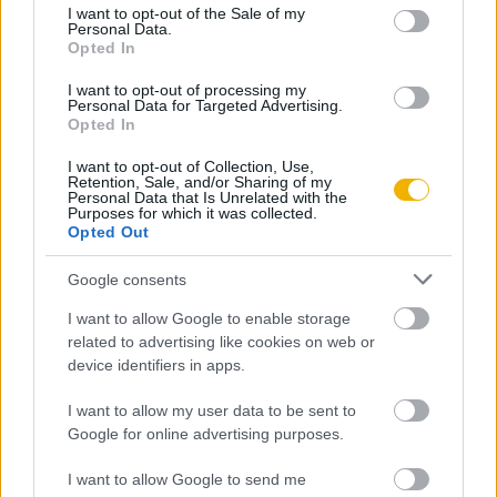
consent section.
Porogi András
I want to opt-out of the Sale of my
Personal Data.
„Asszonyunk, Szűz Mária…”
Opted In
I want to opt-out of processing my
Personal Data for Targeted Advertising.
Porogi András
Opted In
A kifelé forduló Egyház prófétája
I want to opt-out of Collection, Use,
Retention, Sale, and/or Sharing of my
Personal Data that Is Unrelated with the
Purposes for which it was collected.
Opted Out
Porogi András
Miniszter az öltözőben
Google consents
I want to allow Google to enable storage
related to advertising like cookies on web or
Porogi András
device identifiers in apps.
Minden idők legnagyobb sakkcsatája
I want to allow my user data to be sent to
Google for online advertising purposes.
Porogi András
I want to allow Google to send me
A disznóba zárt herceg