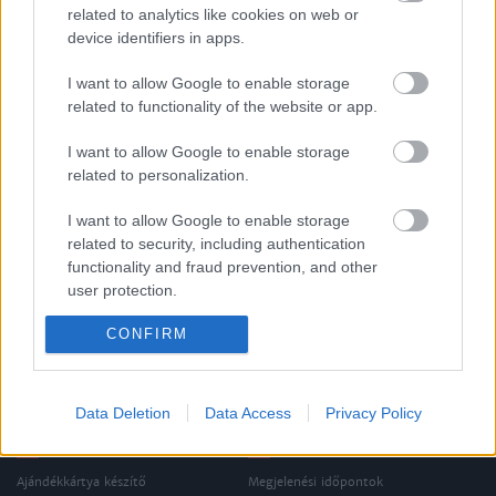
related to analytics like cookies on web or
device identifiers in apps.
VISSZA AZ OLDAL TETEJÉRE
I want to allow Google to enable storage
related to functionality of the website or app.
I want to allow Google to enable storage
related to personalization.
Oldalaink
Cikkek
I want to allow Google to enable storage
Rubicon Bolt
Korszakok
related to security, including authentication
Rubicon Mesterkurzus
Tananyagok
functionality and fraud prevention, and other
user protection.
Rubicon Próba
Szerzők
CONFIRM
Rubicon Intézet
Naptár
Aktuális lapszám
Data Deletion
Data Access
Privacy Policy
Aktuális promóciók
Információ
Ajándékkártya készítő
Megjelenési időpontok