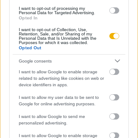
I want to opt-out of processing my
Personal Data for Targeted Advertising.
Kas Géza
Opted In
Magyar arisztokraták támogatták a
I want to opt-out of Collection, Use,
száműzött Habsburgokat
Retention, Sale, and/or Sharing of my
Personal Data that Is Unrelated with the
Purposes for which it was collected.
Opted Out
Kas Géza
Hány liter vodka kell egy
Google consents
pápaválasztáshoz?
I want to allow Google to enable storage
related to advertising like cookies on web or
Kas Géza
device identifiers in apps.
Pecsétes pénz, avagy a korona
felülbélyegzése
I want to allow my user data to be sent to
Google for online advertising purposes.
Kas Géza
I want to allow Google to send me
Hogyan játszotta ki az internálást a
personalized advertising.
magyar békeküldöttség?
I want to allow Google to enable storage