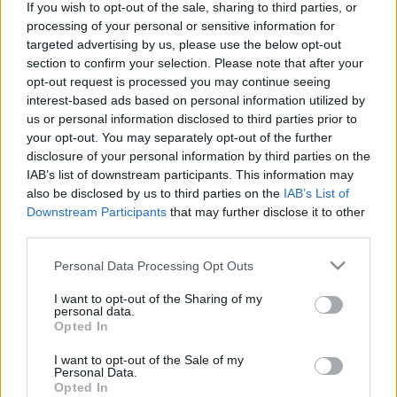
If you wish to opt-out of the sale, sharing to third parties, or
55 éves az ASEAN
processing of your personal or sensitive information for
targeted advertising by us, please use the below opt-out
section to confirm your selection. Please note that after your
opt-out request is processed you may continue seeing
Kas Géza
interest-based ads based on personal information utilized by
Majdnem háború egy disznó miatt
us or personal information disclosed to third parties prior to
your opt-out. You may separately opt-out of the further
disclosure of your personal information by third parties on the
Kas Géza
IAB’s list of downstream participants. This information may
also be disclosed by us to third parties on the
IAB’s List of
Az úszás életet ment
Downstream Participants
that may further disclose it to other
third parties.
Kas Géza
Please note that this website/app uses one or more Google
Personal Data Processing Opt Outs
services and may gather and store information including but
Amikor a NATO lőtt
not limited to your visit or usage behaviour. You may click to
I want to opt-out of the Sharing of my
personal data.
grant or deny consent to Google and its third-party tags to
Opted In
use your data for below specified purposes in below Google
Kas Géza
consent section.
I want to opt-out of the Sale of my
Personal Data.
Az F–117-es lopakodó vadászbombázó
Opted In
lelövése