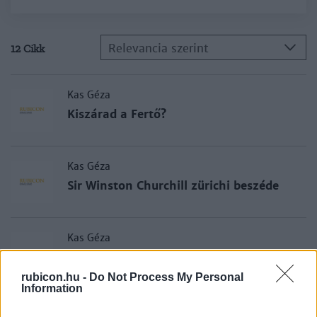
Relevancia szerint
12 Cikk
Kas Géza
Kiszárad a Fertő?
Kas Géza
Sir Winston Churchill zürichi beszéde
Kas Géza
Ahova a szovjet katonák nem mertek
bemenni
rubicon.hu -
Do Not Process My Personal
Information
Kas Géza