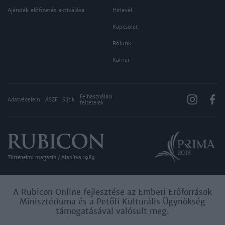
Ajándék előfizetés aktiválása
Hírlevél
Kapcsolat
Rólunk
Karrier
Felhasználási
Adatvédelem
ÁSZF
Sütik
feltételek
Történelmi magazin / Alapítva 1989
A Rubicon Online fejlesztése az Emberi Erőforrások
Minisztériuma és a Petőfi Kulturális Ügynökség
támogatásával valósult meg.