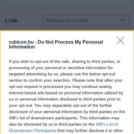
Relevancia szerint
5 Cikk
Haraszti György
rubicon.hu -
Do Not Process My Personal
Information
Tokaj-hegyaljai zsidó borkereskedők és
bortermelők
If you wish to opt-out of the sale, sharing to third parties, or
processing of your personal or sensitive information for
Haraszti György
targeted advertising by us, please use the below opt-out
A zsidóság helyzete Magyarországon a
section to confirm your selection. Please note that after your
német megszállás küszöbén
opt-out request is processed you may continue seeing
interest-based ads based on personal information utilized by
us or personal information disclosed to third parties prior to
Haraszti György
your opt-out. You may separately opt-out of the further
Részletek a „jegyzőkönyvből"
disclosure of your personal information by third parties on the
IAB’s list of downstream participants. This information may
also be disclosed by us to third parties on the
IAB’s List of
Downstream Participants
that may further disclose it to other
Haraszti György