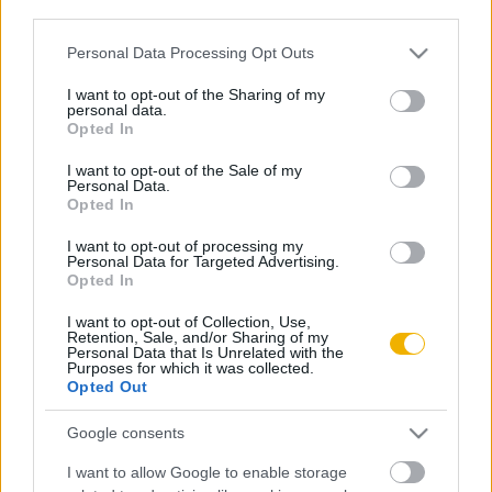
third parties.
Égő titok
Please note that this website/app uses one or more Google
Personal Data Processing Opt Outs
services and may gather and store information including but
not limited to your visit or usage behaviour. You may click to
I want to opt-out of the Sharing of my
Haraszti György
personal data.
grant or deny consent to Google and its third-party tags to
Opted In
Kényszerperegrináció az első világháború
use your data for below specified purposes in below Google
után
consent section.
I want to opt-out of the Sale of my
Personal Data.
Opted In
VISSZA AZ OLDAL TETEJÉRE
I want to opt-out of processing my
Personal Data for Targeted Advertising.
Opted In
I want to opt-out of Collection, Use,
Retention, Sale, and/or Sharing of my
Personal Data that Is Unrelated with the
Purposes for which it was collected.
Oldalaink
Cikkek
Opted Out
Rubicon Bolt
Korszakok
Google consents
Rubicon Mesterkurzus
Tananyagok
I want to allow Google to enable storage