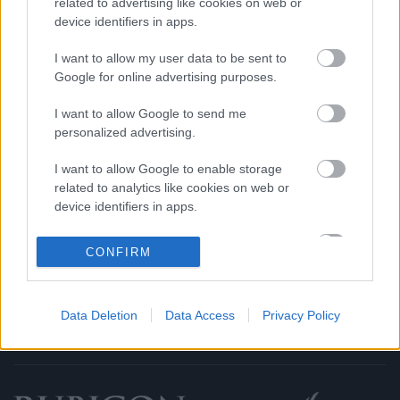
Rubicon Próba
Szerzők
related to advertising like cookies on web or
device identifiers in apps.
Rubicon Intézet
Naptár
I want to allow my user data to be sent to
Aktuális lapszám
Google for online advertising purposes.
Aktuális promóciók
Információ
I want to allow Google to send me
personalized advertising.
Ajándékkártya készítő
Megjelenési időpontok
I want to allow Google to enable storage
Ajándék előfizetés aktiválása
Hírlevél
related to analytics like cookies on web or
device identifiers in apps.
Kapcsolat
Rólunk
I want to allow Google to enable storage
CONFIRM
related to functionality of the website or app.
Karrier
I want to allow Google to enable storage
Data Deletion
Data Access
Privacy Policy
related to personalization.
Felhasználási
Adatvédelem
ÁSZF
Sütik
feltételek
I want to allow Google to enable storage
related to security, including authentication
functionality and fraud prevention, and other