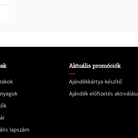
kek
Aktuális promóciók
zakok
Ajándékkártya készítő
nyagok
Ajándék előfizetés aktiválás
zők
ár
ális lapszám