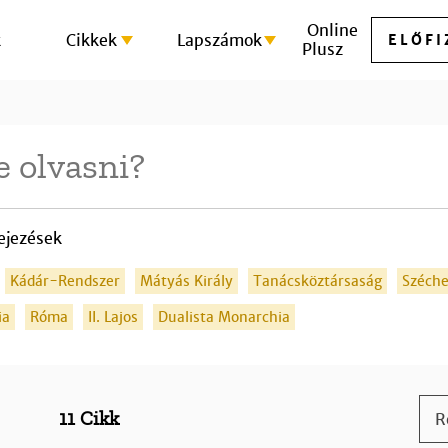
Online
k
Cikkek
Lapszámok
ELŐFI
Plusz
ejezések
Kádár-Rendszer
Mátyás Király
Tanácsköztársaság
Széche
ia
Róma
II. Lajos
Dualista Monarchia
11 Cikk
R