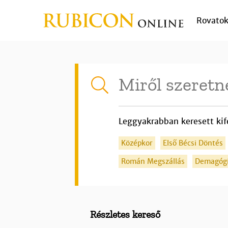
Rovato
Leggyakrabban keresett kif
Középkor
Első Bécsi Döntés
Román Megszállás
Demagóg
Részletes kereső