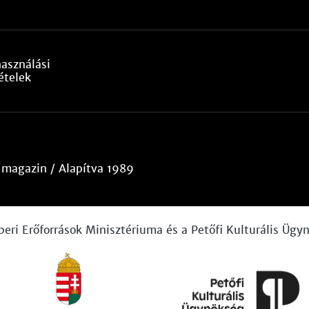
használási
ételek
 magazin / Alapítva 1989
beri Erőforrások Minisztériuma és a Petőfi Kulturális Üg