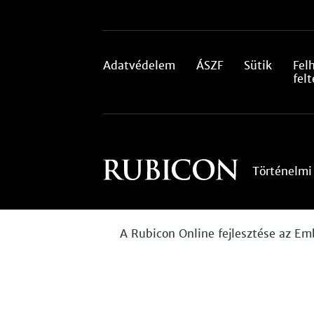
Adatvédelem
ÁSZF
Sütik
Fel
felt
Történelmi
A Rubicon Online fejlesztése az Em