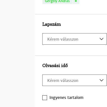
×
Gergely András
Lapszám
Olvasási idő
Ingyenes tartalom