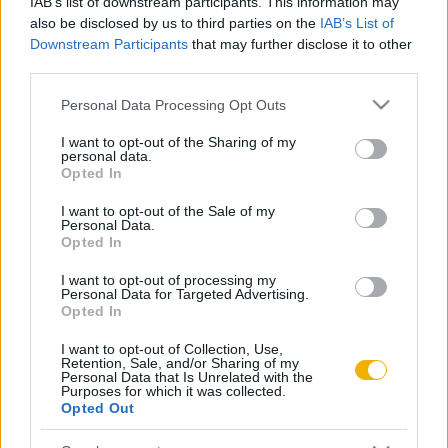
Rajna-vidéket
IAB’s list of downstream participants. This information may
also be disclosed by us to third parties on the
IAB’s List of
Downstream Participants
that may further disclose it to other
Fiziker Róbert
third parties.
A későn jövő
Please note that this website/app uses one or more Google
Personal Data Processing Opt Outs
services and may gather and store information including but
not limited to your visit or usage behaviour. You may click to
I want to opt-out of the Sharing of my
personal data.
Fiziker Róbert
grant or deny consent to Google and its third-party tags to
Opted In
use your data for below specified purposes in below Google
Hősök vagy gonosztevők?
consent section.
I want to opt-out of the Sale of my
Personal Data.
Opted In
Fiziker Róbert
I want to opt-out of processing my
Az osztrák semlegesség
Personal Data for Targeted Advertising.
Opted In
I want to opt-out of Collection, Use,
Retention, Sale, and/or Sharing of my
Personal Data that Is Unrelated with the
VISSZA AZ OLDAL TETEJÉRE
Purposes for which it was collected.
Opted Out