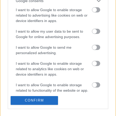
Google consents
I want to allow Google to enable storage
Oldalaink
Cikkek
related to advertising like cookies on web or
device identifiers in apps.
Rubicon Bolt
Korszakok
I want to allow my user data to be sent to
Rubicon Mesterkurzus
Tananyagok
Google for online advertising purposes.
Rubicon Próba
Szerzők
I want to allow Google to send me
Rubicon Intézet
Naptár
personalized advertising.
Aktuális lapszám
I want to allow Google to enable storage
related to analytics like cookies on web or
Aktuális promóciók
Információ
device identifiers in apps.
Ajándékkártya készítő
Megjelenési időpontok
I want to allow Google to enable storage
related to functionality of the website or app.
Ajándék előfizetés aktiválása
Hírlevél
CONFIRM
I want to allow Google to enable storage
Kapcsolat
related to personalization.
Rólunk