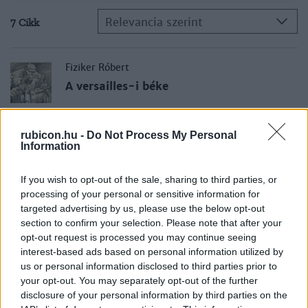
Relevancia szerint
7 Cikk
Fiziker Róbert
A versailles-i béke
rubicon.hu -
Do Not Process My Personal
Fiziker Róbert
Information
Elit a Harmadik Birodalomban
If you wish to opt-out of the sale, sharing to third parties, or
processing of your personal or sensitive information for
Fiziker Róbert
targeted advertising by us, please use the below opt-out
section to confirm your selection. Please note that after your
1938. március 12. – Németország
csapatai végrehajtják az Anschlusst
opt-out request is processed you may continue seeing
interest-based ads based on personal information utilized by
us or personal information disclosed to third parties prior to
Fiziker Róbert
your opt-out. You may separately opt-out of the further
disclosure of your personal information by third parties on the
1936. március 7. – Hitler remilitarizálja a