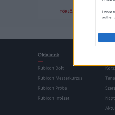
TÖRLÖM A SZŰRŐKET
I want t
authenti
Oldalaink
Cik
Rubicon Bolt
Kors
Rubicon Mesterkurzus
Tana
Rubicon Próba
Szer
Rubicon Intézet
Napt
Aktu