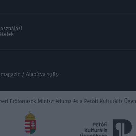
használási
ételek
 magazin / Alapítva 1989
beri Erőforrások Minisztériuma és a Petőfi Kulturális Üg