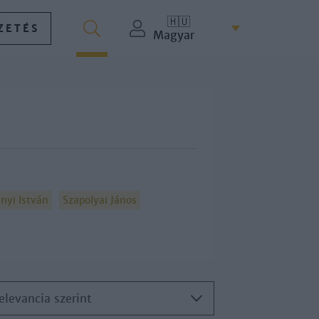
🇭🇺
ZETÉS
Magyar
nyi István
Szapolyai János
elevancia szerint