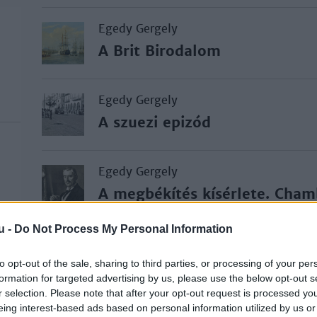
Egedy Gergely
A Brit Birodalom
Egedy Gergely
A szuezi epizód
Egedy Gergely
A megbékítés kísérlete. Cham
u -
Do Not Process My Personal Information
Egedy Gergely
A lámpák kialszanak
to opt-out of the sale, sharing to third parties, or processing of your per
formation for targeted advertising by us, please use the below opt-out s
r selection. Please note that after your opt-out request is processed y
eing interest-based ads based on personal information utilized by us or
Egedy Gergely