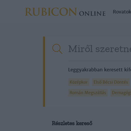
Rovato
Leggyakrabban keresett kif
Középkor
Első Bécsi Döntés
Román Megszállás
Demagóg
Részletes kereső