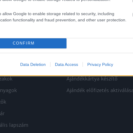
o allow Google to enable storage related to security, including
cation functionality and fraud prevention, and other user protection.
CONFIRM
kek
Aktuális promóciók
Data Deletion
Data Access
Privacy Policy
zakok
Ajándékkártya készítő
nyagok
Ajándék előfizetés aktiválás
zők
ár
ális lapszám