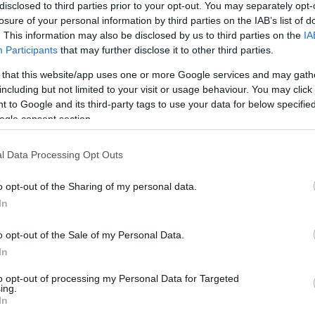
disclosed to third parties prior to your opt-out. You may separately opt-
Pearl Harbortől Hirosimáig
losure of your personal information by third parties on the IAB’s list of
. This information may also be disclosed by us to third parties on the
IA
Participants
that may further disclose it to other third parties.
Egedy Gergely
 that this website/app uses one or more Google services and may gath
Nagy-Britannia és Nyugat-E
including but not limited to your visit or usage behaviour. You may click 
 to Google and its third-party tags to use your data for below specifi
ogle consent section.
Egedy Gergely
l Data Processing Opt Outs
A hagyomány fogságában
o opt-out of the Sharing of my personal data.
In
o opt-out of the Sale of my Personal Data.
In
to opt-out of processing my Personal Data for Targeted
ing.
In