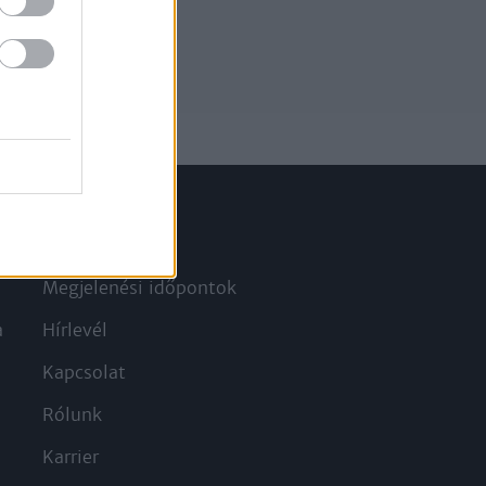
Információ
Megjelenési időpontok
a
Hírlevél
Kapcsolat
Rólunk
Karrier