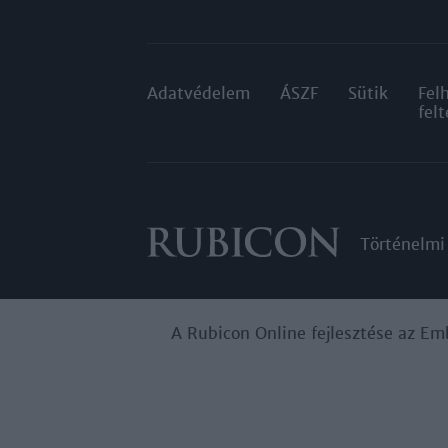
Adatvédelem
ÁSZF
Sütik
Fel
felt
Történelmi
A Rubicon Online fejlesztése az Em