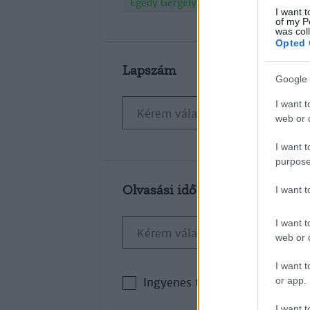
×
Egedy Gergely
I want t
of my P
was col
Opted 
Lapszám
Google 
I want t
web or d
I want t
purpose
Olvasási idő
I want 
I want t
web or d
I want t
or app.
Ingyenes tartalom
I want t