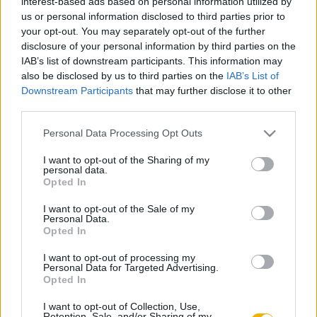
interest-based ads based on personal information utilized by
Történhetett volna másként?
us or personal information disclosed to third parties prior to
your opt-out. You may separately opt-out of the further
disclosure of your personal information by third parties on the
IAB’s list of downstream participants. This information may
Borhi László
also be disclosed by us to third parties on the
IAB’s List of
Dokumentum a kisnyilasokról
Downstream Participants
that may further disclose it to other
third parties.
Please note that this website/app uses one or more Google
Personal Data Processing Opt Outs
Borhi László
services and may gather and store information including but
A rasszizmus ellen
not limited to your visit or usage behaviour. You may click to
I want to opt-out of the Sharing of my
personal data.
grant or deny consent to Google and its third-party tags to
Opted In
use your data for below specified purposes in below Google
consent section.
I want to opt-out of the Sale of my
Borhi László
Personal Data.
Az Európa-gondolat és a hidegháború
Opted In
I want to opt-out of processing my
Personal Data for Targeted Advertising.
Opted In
Borhi László
Nagyhatalmi játszmák. Hírszerzés és
I want to opt-out of Collection, Use,
félrevezetés
Retention, Sale, and/or Sharing of my