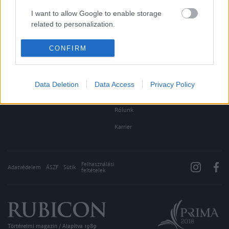
Aktuális lapszám
I want to allow Google to enable storage
related to personalization.
Aktuális promóciók
Információ
I want to allow Google to enable storage
CONFIRM
related to security, including authentication
Ajándékkártya készítő
Megjelenési időpontok
functionality and fraud prevention, and other
Ajándék előfizetés aktiválása
Hírlevél
user protection.
Data Deletion
Data Access
Privacy Policy
Kapcsolat
Rólunk
Karrier
Felhasználási
Adatvédelem
ÁSZF
Sütik
feltételek
Történelmi magazin / Alapítva 1989