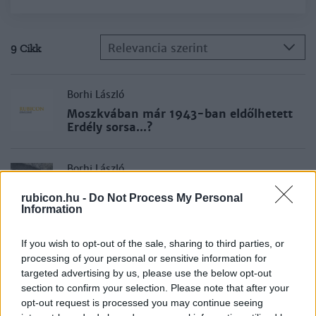
Relevancia szerint
9 Cikk
Borhi László
Moszkvában már 1943-ban eldőlhetett
Erdély sorsa...?
Borhi László
Kikényszerített megszállás
rubicon.hu -
Do Not Process My Personal
Information
Borhi László
If you wish to opt-out of the sale, sharing to third parties, or
Kis országok a hidegháborúban
processing of your personal or sensitive information for
targeted advertising by us, please use the below opt-out
section to confirm your selection. Please note that after your
opt-out request is processed you may continue seeing
Borhi László