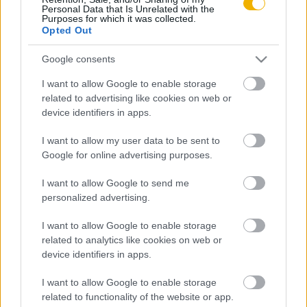
Personal Data that Is Unrelated with the
Purposes for which it was collected.
Opted Out
Borhi László
Az amerikai külpolitika belső forrásai
Google consents
I want to allow Google to enable storage
related to advertising like cookies on web or
device identifiers in apps.
VISSZA AZ OLDAL TETEJÉRE
I want to allow my user data to be sent to
Google for online advertising purposes.
I want to allow Google to send me
personalized advertising.
Oldalaink
Cikkek
I want to allow Google to enable storage
Rubicon Bolt
Korszakok
related to analytics like cookies on web or
Rubicon Mesterkurzus
Tananyagok
device identifiers in apps.
Rubicon Próba
Szerzők
I want to allow Google to enable storage
related to functionality of the website or app.
Rubicon Intézet
Naptár