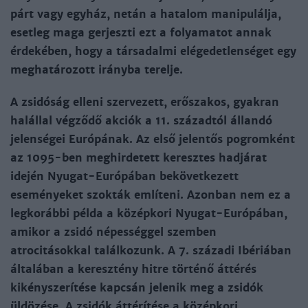
párt vagy egyház, netán a hatalom manipulálja,
esetleg maga gerjeszti ezt a folyamatot annak
érdekében, hogy a társadalmi elégedetlenséget egy
meghatározott irányba terelje.
A zsidóság elleni szervezett, erőszakos, gyakran
halállal végződő akciók a 11. századtól állandó
jelenségei Európának. Az első jelentős pogromként
az 1095-ben meghirdetett keresztes hadjárat
idején Nyugat-Európában bekövetkezett
eseményeket szokták említeni. Azonban nem ez a
legkorábbi példa a középkori Nyugat-Európában,
amikor a zsidó népességgel szemben
atrocitásokkal találkozunk. A 7. századi Ibériában
általában a keresztény hitre történő áttérés
kikényszerítése kapcsán jelenik meg a zsidók
üldözése. A zsidók áttérítése a középkori