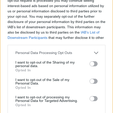
opt-out request is processed you may continue seeing
interest-based ads based on personal information utilized by
A legújabb Rubicon-lapszámok
us or personal information disclosed to third parties prior to
your opt-out. You may separately opt-out of the further
Több mint 370 korábbi lapszámunk
disclosure of your personal information by third parties on the
IAB’s list of downstream participants. This information may
tartalma
also be disclosed by us to third parties on the
IAB’s List of
Downstream Participants
that may further disclose it to other
Rubicon Online rovatok cikkei
third parties.
Hirdetésmentes olvasó felület
Please note that this website/app uses one or more Google
Personal Data Processing Opt Outs
services and may gather and store information including but
Kedvenc cikkek elmentése, könyvjelzők
not limited to your visit or usage behaviour. You may click to
I want to opt-out of the Sharing of my
personal data.
grant or deny consent to Google and its third-party tags to
Opted In
Az első hónap csak 200 Ft-ba kerül. Próbálja
use your data for below specified purposes in below Google
ki!
consent section.
I want to opt-out of the Sale of my
Personal Data.
Opted In
KIPRÓBÁLOM 200 FT-ÉRT
I want to opt-out of processing my
Personal Data for Targeted Advertising.
Opted In
Már előfizetőnk?
Ha már regisztrált a Rubicon
Online-on, kattintson ide:
BELÉPÉS.
Ha még nem