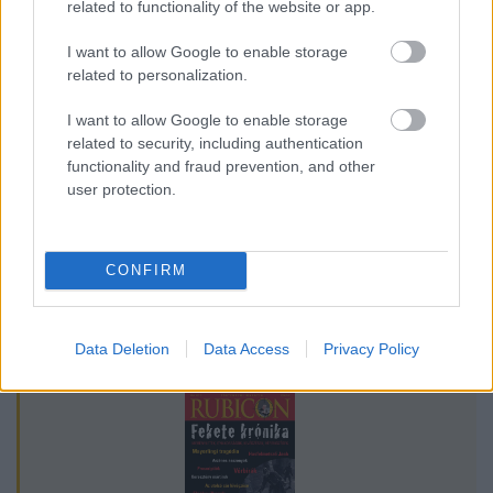
related to functionality of the website or app.
Egyetemes történelem
I want to allow Google to enable storage
A középkor
related to personalization.
Az egyház és az uralkodói hatalom viszonya
I want to allow Google to enable storage
a XI-XV. században
related to security, including authentication
Az egyház és az uralkodói hatalom
functionality and fraud prevention, and other
viszonya a XI-XV. században (kiegészítő
user protection.
irodalom)
CONFIRM
Lapszám
Data Deletion
Data Access
Privacy Policy