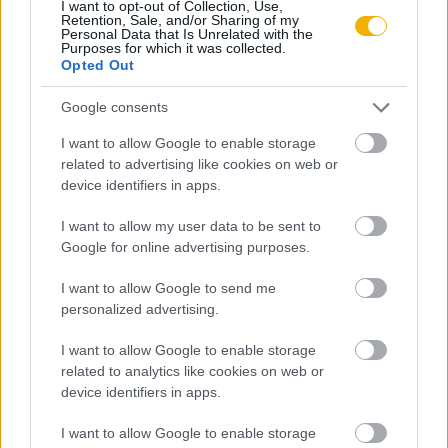
I want to opt-out of Collection, Use,
Retention, Sale, and/or Sharing of my
rendelkezik felhasználói fiókkal, kattintson ide:
Personal Data that Is Unrelated with the
Purposes for which it was collected.
REGISZTRÁCIÓ.
Opted Out
Google consents
I want to allow Google to enable storage
related to advertising like cookies on web or
Szerző
device identifiers in apps.
I want to allow my user data to be sent to
Vadas András
Google for online advertising purposes.
Ismerje meg
I want to allow Google to send me
A szerző cikkei
personalized advertising.
I want to allow Google to enable storage
related to analytics like cookies on web or
device identifiers in apps.
Tananyag
I want to allow Google to enable storage