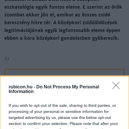
eszkatológia egyik fontos eleme. E szerint az örök
szombat akkor jön el, amikor az összes zsidó
keresztény hitre tér. A középkori zsidóüldözések
legitimációjának egyik legfontosabb eleme éppen
ebben a kora középkori gondolatban gyökerezik.
Az
Próbálja ki a Rubicon Online-t
rubicon.hu -
Do Not Process My Personal
Information
mindössze 200 Ft-ért
, és olvassa a teljes
cikket, hirdetések nélkül!
If you wish to opt-out of the sale, sharing to third parties, or
processing of your personal or sensitive information for
Előfizetőként korlátlan hozzáférést kap
targeted advertising by us, please use the below opt-out
minden történelmi tartalmunkhoz:
section to confirm your selection. Please note that after your