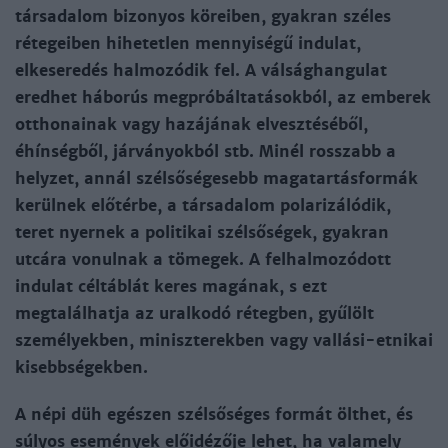
társadalom bizonyos köreiben, gyakran széles
rétegeiben hihetetlen mennyiségű indulat,
elkeseredés halmozódik fel. A válsághangulat
eredhet háborús megpróbáltatásokból, az emberek
otthonainak vagy hazájának elvesztéséből,
éhínségből, járványokból stb. Minél rosszabb a
helyzet, annál szélsőségesebb magatartásformák
kerülnek előtérbe, a társadalom polarizálódik,
teret nyernek a politikai szélsőségek, gyakran
utcára vonulnak a tömegek. A felhalmozódott
indulat céltáblát keres magának, s ezt
megtalálhatja az uralkodó rétegben, gyűlölt
személyekben, miniszterekben vagy vallási-etnikai
kisebbségekben.
A népi düh egészen szélsőséges formát ölthet, és
súlyos események előidézője lehet, ha valamely