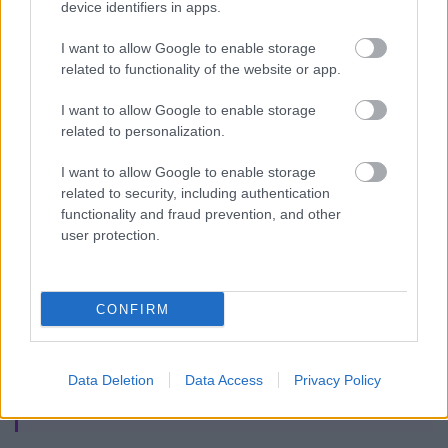
device identifiers in apps.
I want to allow Google to enable storage
related to functionality of the website or app.
I want to allow Google to enable storage
related to personalization.
1990/2.
I want to allow Google to enable storage
related to security, including authentication
functionality and fraud prevention, and other
user protection.
Korszak
CONFIRM
Magyar történelem
A Habsburg újraberendezkedés kora (1686-
Data Deletion
Data Access
Privacy Policy
1825-ig)