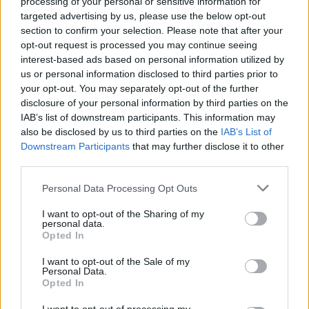
processing of your personal or sensitive information for
dorgálásokkal... végtére mérsékletes veréssel” feddte meg a
targeted advertising by us, please use the below opt-out
csalódott férj.
A legújabb Rubicon-lapszámok
section to confirm your selection. Please note that after your
opt-out request is processed you may continue seeing
Több mint 370 korábbi lapszámunk
Nemcsak a házasságnak, de még a házasságtörésnek is
interest-based ads based on personal information utilized by
tartalma
us or personal information disclosed to third parties prior to
lehettek gazdasági indítékai. A limpóci Krittin Mihály mindig
your opt-out. You may separately opt-out of the further
arról panaszkodott, hogy feleségével nem tudja gazdaságát
Rubicon Online rovatok cikkei
disclosure of your personal information by third parties on the
növelni, és – miként szeretôje vallotta – úgy vélte, hogy
IAB’s list of downstream participants. This information may
Hirdetésmentes olvasó felület
also be disclosed by us to third parties on the
IAB’s List of
Downstream Participants
that may further disclose it to other
Kedvenc cikkek elmentése, könyvjelzők
third parties.
Please note that this website/app uses one or more Google
Personal Data Processing Opt Outs
Az első hónap csak 200 Ft-ba kerül. Próbálja
services and may gather and store information including but
ki!
not limited to your visit or usage behaviour. You may click to
I want to opt-out of the Sharing of my
personal data.
grant or deny consent to Google and its third-party tags to
Opted In
use your data for below specified purposes in below Google
KIPRÓBÁLOM 200 FT-ÉRT
consent section.
I want to opt-out of the Sale of my
Personal Data.
Opted In
Már előfizetőnk?
Ha már regisztrált a Rubicon
Online-on, kattintson ide:
BELÉPÉS.
Ha még nem