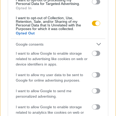
I want to opt-out of processing my
Personal Data for Targeted Advertising.
rendelkezik felhasználói fiókkal, kattintson ide:
Opted In
REGISZTRÁCIÓ.
I want to opt-out of Collection, Use,
Retention, Sale, and/or Sharing of my
Personal Data that Is Unrelated with the
Purposes for which it was collected.
Opted Out
Szerző
Google consents
I want to allow Google to enable storage
Tóth István György
related to advertising like cookies on web or
device identifiers in apps.
Ismerje meg
I want to allow my user data to be sent to
A szerző cikkei
Google for online advertising purposes.
I want to allow Google to send me
personalized advertising.
Lapszám
I want to allow Google to enable storage
related to analytics like cookies on web or