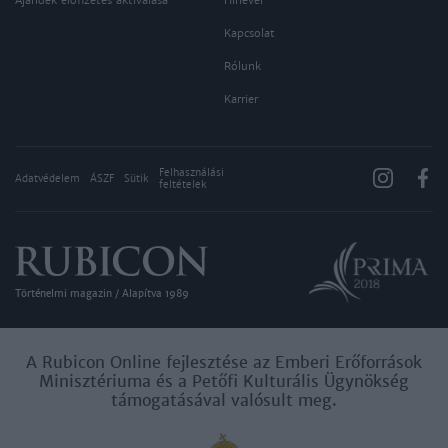
Ajándék előfizetés aktiválása
Hírlevél
Kapcsolat
Rólunk
Karrier
Felhasználási
Adatvédelem
ÁSZF
Sütik
feltételek
Történelmi magazin / Alapítva 1989
A Rubicon Online fejlesztése az Emberi Erőforrások
Minisztériuma és a Petőfi Kulturális Ügynökség
támogatásával valósult meg.