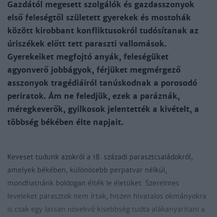
Gazdától megesett szolgálók és gazdasszonyok
első feleségtől született gyerekek és mostohák
között kirobbant konfliktusokról tudósítanak az
úriszékek előtt tett paraszti vallomások.
Gyerekeiket megfojtó anyák, feleségüket
agyonverő jobbágyok, férjüket megmérgező
asszonyok tragédiáiról tanúskodnak a porosodó
periratok. Ám ne feledjük, ezek a paráznák,
méregkeverők, gyilkosok jelentették a kivételt, a
többség békében élte napjait.
Keveset tudunk azokról a 18. századi parasztcsaládokról,
amelyek békében, különösebb perpatvar nélkül,
mondhatnánk boldogan élték le életüket. Szerelmes
leveleket parasztok nem írtak, hiszen hivatalos okmányokra
is csak egy lassan növekvő kisebbség tudta alákanyarítani a