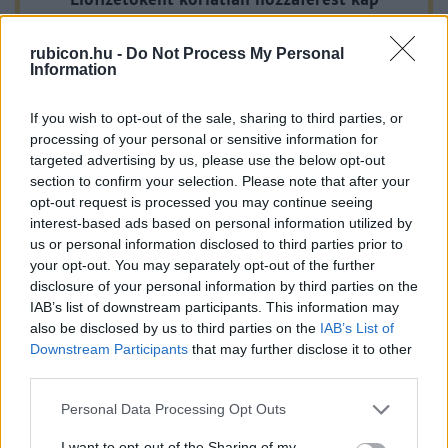
istennő, de megtiltotta, hogy a férfi ezt bárkinek elárulja.
minden történelmi tartalmunkhoz:
Egyszer azonban Ankhiszész nagyon berúgott és kifecsegte a
rubicon.hu -
Do Not Process My Personal
titkot. Zeusz bosszúból lesújtott villámával, de Ankhiszész
Information
csak fél szemét veszítette el. Aineiasz fiát a rómaiak
A legújabb Rubicon-lapszámok
If you wish to opt-out of the sale, sharing to third parties, or
Több mint 370 korábbi lapszámunk
processing of your personal or sensitive information for
tartalma
targeted advertising by us, please use the below opt-out
section to confirm your selection. Please note that after your
Rubicon Online rovatok cikkei
opt-out request is processed you may continue seeing
interest-based ads based on personal information utilized by
Hirdetésmentes olvasó felület
us or personal information disclosed to third parties prior to
your opt-out. You may separately opt-out of the further
Kedvenc cikkek elmentése, könyvjelzők
disclosure of your personal information by third parties on the
IAB’s list of downstream participants. This information may
Az első hónap csak 200 Ft-ba kerül. Próbálja
also be disclosed by us to third parties on the
IAB’s List of
Downstream Participants
that may further disclose it to other
ki!
third parties.
Please note that this website/app uses one or more Google
KIPRÓBÁLOM 200 FT-ÉRT
Personal Data Processing Opt Outs
services and may gather and store information including but
not limited to your visit or usage behaviour. You may click to
I want to opt-out of the Sharing of my