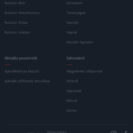
Rubicon Bolt
Korszakok
Rubicon Mesterkurzus
Tananyagok
Rubicon Próba
Szerzők
Rubicon Intézet
Naptár
Aktuális lapszám
Aktuális promóciók
Információ
Ajándékkártya készítő
Megjelenési időpontok
Ajándék előfizetés aktiválása
Hírlevél
Kapcsolat
Rólunk
Karrier
Felhasználási