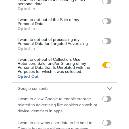
personal data.
Már előfizetőnk?
Ha már regisztrált a Rubicon
grant or deny consent to Google and its third-party tags to
Opted In
use your data for below specified purposes in below Google
Online-on, kattintson ide:
BELÉPÉS.
Ha még nem
consent section.
I want to opt-out of the Sale of my
rendelkezik felhasználói fiókkal, kattintson ide:
Personal Data.
REGISZTRÁCIÓ.
Opted In
I want to opt-out of processing my
Personal Data for Targeted Advertising.
Opted In
I want to opt-out of Collection, Use,
Szerző
Retention, Sale, and/or Sharing of my
Personal Data that Is Unrelated with the
Purposes for which it was collected.
Opted Out
Németh György
Google consents
Ismerje meg
I want to allow Google to enable storage
A szerző cikkei
related to advertising like cookies on web or
device identifiers in apps.
I want to allow my user data to be sent to
Google for online advertising purposes.