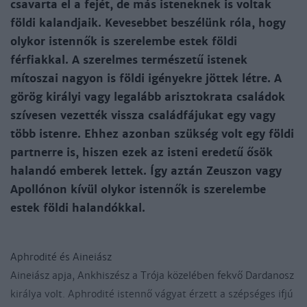
csavarta el a fejét, de más isteneknek is voltak
földi kalandjaik. Kevesebbet beszélünk róla, hogy
olykor istennők is szerelembe estek földi
férfiakkal. A szerelmes természetű istenek
mítoszai nagyon is földi igényekre jöttek létre. A
görög királyi vagy legalább arisztokrata családok
szívesen vezették vissza családfájukat egy vagy
több istenre. Ehhez azonban szükség volt egy földi
partnerre is, hiszen ezek az isteni eredetű ősök
halandó emberek lettek. Így aztán Zeuszon vagy
Apollónon kívül olykor istennők is szerelembe
estek földi halandókkal.
Aphrodité és Aineiász
Aineiász apja, Ankhiszész a Trója közelében fekvő Dardanosz
királya volt. Aphrodité istennő vágyat érzett a szépséges ifjú