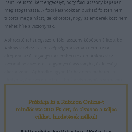
iránt. Zeusztól kért engedélyt, hogy földi asszony képében
meglátogathassa. A földi kalandokban dúskáló főisten nem
tiltotta meg a nászt, de kikötötte, hogy az emberek közt nem
mehet híre a viszonynak.
Aphrodité tehát egyszerű földi asszony képében állított be
Ankhiszészhez. Isteni szépségét azonban nem tudta
elrejteni, az átragyogott az emberi testen. Ankhiszész
azonnal beleszeretett a gyönyörű asszonyba, és feleségül
akarta venni. Aphrodité ugyan férjhez nem mehetett a
királyhoz, ám szeretője lett. Ebből a viszonyból származott
Aineiasz, a trójai háború hőse és a trójaiakat Itáliába vezérlő
harcos. Aphrodité a Szimoeisz-folyó partján adott életet a
Próbálja ki a Rubicon Online-t
gyermeknek, akit a bölcs Kheirón kentaur nevelt fel és
mindössze 200 Ft-ért
, és olvassa a teljes
tanított.
cikket, hirdetések nélkül!
Aphrodité végül elárulta Ankhiszésznek, hogy ő tényleg
Előfizetőként korlátlan hozzáférést kap