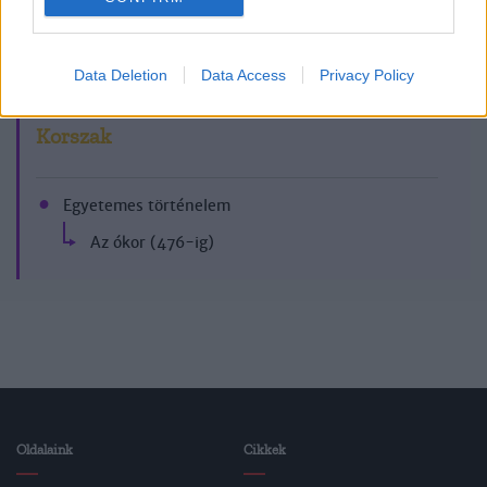
2017/11.
Data Deletion
Data Access
Privacy Policy
Korszak
Egyetemes történelem
Az ókor (476-ig)
Oldalaink
Cikkek