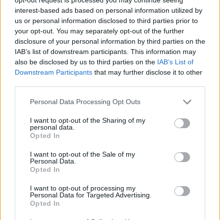
abszolutizmus, s a diszkrimináció ellenére is
Rubicon Online rovatok cikkei
interest-based ads based on personal information utilized by
us or personal information disclosed to third parties prior to
Hirdetésmentes olvasó felület
your opt-out. You may separately opt-out of the further
disclosure of your personal information by third parties on the
Kedvenc cikkek elmentése, könyvjelzők
IAB’s list of downstream participants. This information may
also be disclosed by us to third parties on the
IAB’s List of
Az első hónap csak 200 Ft-ba kerül. Próbálja
Downstream Participants
that may further disclose it to other
third parties.
ki!
Please note that this website/app uses one or more Google
Personal Data Processing Opt Outs
services and may gather and store information including but
KIPRÓBÁLOM 200 FT-ÉRT
not limited to your visit or usage behaviour. You may click to
I want to opt-out of the Sharing of my
personal data.
grant or deny consent to Google and its third-party tags to
Opted In
Már előfizetőnk?
Ha már regisztrált a Rubicon
use your data for below specified purposes in below Google
consent section.
Online-on, kattintson ide:
BELÉPÉS.
Ha még nem
I want to opt-out of the Sale of my
Personal Data.
rendelkezik felhasználói fiókkal, kattintson ide:
Opted In
REGISZTRÁCIÓ.
I want to opt-out of processing my
Personal Data for Targeted Advertising.
Opted In