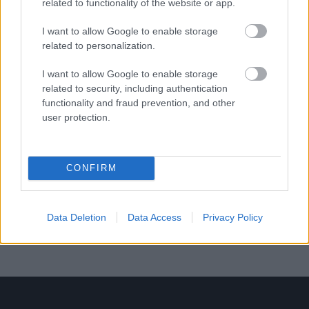
related to functionality of the website or app.
1992/1.
I want to allow Google to enable storage
related to personalization.
I want to allow Google to enable storage
related to security, including authentication
Korszak
functionality and fraud prevention, and other
user protection.
Magyar történelem
CONFIRM
A Habsburg újraberendezkedés kora (1686-
1825-ig)
Data Deletion
Data Access
Privacy Policy