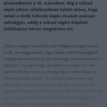
dicsekedhetett a 18. században. Míg a század
elején jókora vállalkozókedv kellett ahhoz, hogy
valaki a török háborúk idején elvadult utaknak
nekivágjon, addig a század végére kiépített
úthálózaton bátran megtehette ezt.
„Nincs a világon szomorúbb, mint Magyarországon utazni,
kivált, ha meggondoljuk, hogy hajdan a lehető legnagyobb
virágzásnak örvendett, és ma ilyen nagy területen embert is
alig látni.” Az angol hölgy, aki ezeket a sorokat 1717-ben
papírra vetette, nem is az ország végein, hanem Buda és
Neszmély között utazott. És a helyzet máshol sem volt
kedvezőbb: Savoyai Jenő herceg, aki igen jól ismerte az
országot, kifejezetten óvott például a délvidéki utazástól, ami
nem csoda, mivel Kecskeméttől Szabadka és Szeged felé
nemhogy út, de még ösvény sem vezetett akkoriban.