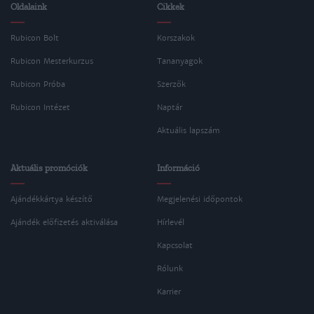
Oldalaink
Cikkek
Rubicon Bolt
Korszakok
Rubicon Mesterkurzus
Tananyagok
Rubicon Próba
Szerzők
Rubicon Intézet
Naptár
Aktuális lapszám
Aktuális promóciók
Információ
Ajándékkártya készítő
Megjelenési időpontok
Ajándék előfizetés aktiválása
Hírlevél
Kapcsolat
Rólunk
Karrier