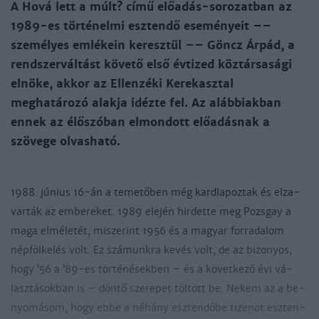
A Hová lett a múlt? című előadás-sorozatban az
1989-es történelmi esztendő eseményeit ––
személyes emlékein keresztül –– Göncz Árpád, a
rendszerváltást követő első évtized köztársasági
elnöke, akkor az Ellenzéki Kerekasztal
meghatározó alakja idézte fel. Az alábbiakban
ennek az élőszóban elmondott előadásnak a
szövege olvasható.
1988. jú­nius 16-án a te­me­tő­ben még kard­la­poz­tak és el­za­
var­ták az em­be­re­ket. 1989 ele­jén hir­det­te meg Pozs­gay a
ma­ga el­mé­le­tét, mi­sze­rint 1956 és a ma­gyar for­ra­da­lom
nép­föl­ke­lés volt. Ez szá­munk­ra ke­vés volt, de az bi­zo­nyos,
hogy ’56 a ’89-es tör­té­né­sek­ben – és a kö­vet­ke­ző évi vá­
lasz­tá­sok­ban is – dön­tő sze­re­pet töl­tött be. Ne­kem az a be­
nyo­má­som, hogy eb­be a né­hány esz­ten­dő­be ti­zen­öt esz­ten­