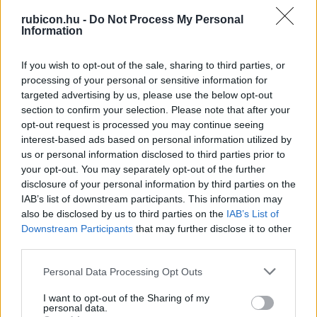
Több mint 370 korábbi lapszámunk
rubicon.hu -
Do Not Process My Personal
Information
tartalma
If you wish to opt-out of the sale, sharing to third parties, or
Rubicon Online rovatok cikkei
processing of your personal or sensitive information for
targeted advertising by us, please use the below opt-out
Hirdetésmentes olvasó felület
section to confirm your selection. Please note that after your
opt-out request is processed you may continue seeing
Kedvenc cikkek elmentése, könyvjelzők
interest-based ads based on personal information utilized by
us or personal information disclosed to third parties prior to
Az első hónap csak 200 Ft-ba kerül. Próbálja
your opt-out. You may separately opt-out of the further
ki!
disclosure of your personal information by third parties on the
IAB’s list of downstream participants. This information may
also be disclosed by us to third parties on the
IAB’s List of
KIPRÓBÁLOM 200 FT-ÉRT
Downstream Participants
that may further disclose it to other
third parties.
Már előfizetőnk?
Ha már regisztrált a Rubicon
Please note that this website/app uses one or more Google
Personal Data Processing Opt Outs
Online-on, kattintson ide:
BELÉPÉS.
Ha még nem
services and may gather and store information including but
rendelkezik felhasználói fiókkal, kattintson ide:
not limited to your visit or usage behaviour. You may click to
I want to opt-out of the Sharing of my
personal data.
REGISZTRÁCIÓ.
grant or deny consent to Google and its third-party tags to