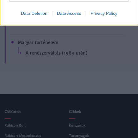
Data Deletion
Data Access
Privacy Policy
Korszak
Magyar történelem
A rendszerváltás (1989 után)
Oldalaink
Cikkek
Rubicon Bolt
Korszakok
Rubicon Mesterkurzus
Tananyagok