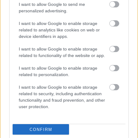
A Kádár-korszak
I want to allow Google to send me
personalized advertising.
A rendszerváltozás eseményei
A rendszerváltozás eseményei (kiegészítő
I want to allow Google to enable storage
irodalom)
related to analytics like cookies on web or
device identifiers in apps.
I want to allow Google to enable storage
related to functionality of the website or app.
Lapszám
I want to allow Google to enable storage
related to personalization.
I want to allow Google to enable storage
related to security, including authentication
functionality and fraud prevention, and other
user protection.
2001/3.
CONFIRM