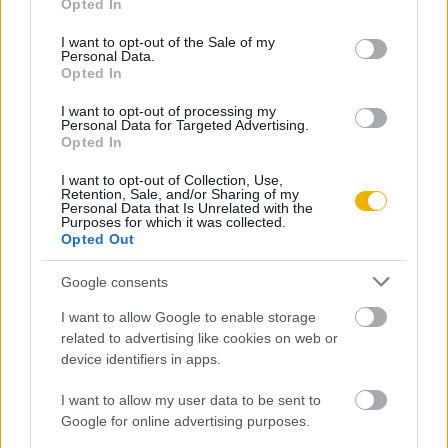
Opted In
use your data for below specified purposes in below Google
consent section.
I want to opt-out of the Sale of my
Personal Data.
Opted In
Szerző
I want to opt-out of processing my
Personal Data for Targeted Advertising.
Opted In
Göncz Árpád
I want to opt-out of Collection, Use,
Retention, Sale, and/or Sharing of my
Ismerje meg
Personal Data that Is Unrelated with the
Purposes for which it was collected.
Opted Out
A szerző cikkei
Google consents
I want to allow Google to enable storage
related to advertising like cookies on web or
Tananyag
device identifiers in apps.
I want to allow my user data to be sent to
Magyar történelem
Google for online advertising purposes.