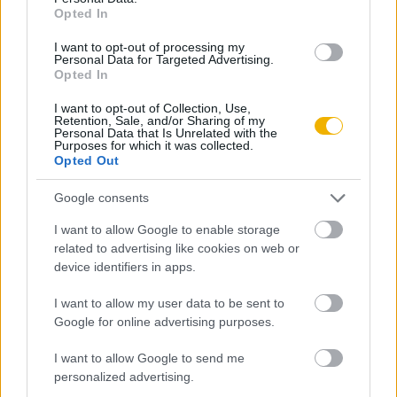
Opted In
KIPRÓBÁLOM 200 FT-ÉRT
I want to opt-out of processing my
Personal Data for Targeted Advertising.
Opted In
Már előfizetőnk?
Ha már regisztrált a Rubicon
Online-on, kattintson ide:
BELÉPÉS.
Ha még nem
I want to opt-out of Collection, Use,
Retention, Sale, and/or Sharing of my
rendelkezik felhasználói fiókkal, kattintson ide:
Personal Data that Is Unrelated with the
Purposes for which it was collected.
REGISZTRÁCIÓ.
Opted Out
Google consents
I want to allow Google to enable storage
related to advertising like cookies on web or
Szerző
device identifiers in apps.
I want to allow my user data to be sent to
Erős Ferenc
Google for online advertising purposes.
Ismerje meg
I want to allow Google to send me
A szerző cikkei
personalized advertising.