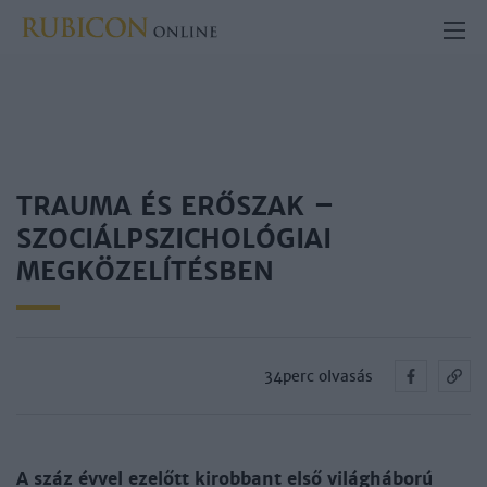
TRAUMA ÉS ERŐSZAK –
SZOCIÁLPSZICHOLÓGIAI
MEGKÖZELÍTÉSBEN
34perc olvasás
A száz év­vel ezelőtt ki­rob­bant első vi­lág­há­bo­rú