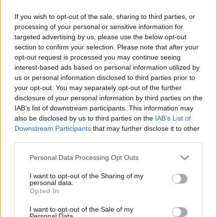
cikket, hirdetések nélkül!
If you wish to opt-out of the sale, sharing to third parties, or
processing of your personal or sensitive information for
Előfizetőként korlátlan hozzáférést kap
targeted advertising by us, please use the below opt-out
section to confirm your selection. Please note that after your
minden történelmi tartalmunkhoz:
opt-out request is processed you may continue seeing
interest-based ads based on personal information utilized by
us or personal information disclosed to third parties prior to
A legújabb Rubicon-lapszámok
your opt-out. You may separately opt-out of the further
disclosure of your personal information by third parties on the
Több mint 370 korábbi lapszámunk
IAB’s list of downstream participants. This information may
tartalma
also be disclosed by us to third parties on the
IAB’s List of
Downstream Participants
that may further disclose it to other
Rubicon Online rovatok cikkei
third parties.
Hirdetésmentes olvasó felület
Please note that this website/app uses one or more Google
Personal Data Processing Opt Outs
services and may gather and store information including but
Kedvenc cikkek elmentése, könyvjelzők
not limited to your visit or usage behaviour. You may click to
I want to opt-out of the Sharing of my
personal data.
grant or deny consent to Google and its third-party tags to
Opted In
Az első hónap csak 200 Ft-ba kerül. Próbálja
use your data for below specified purposes in below Google
ki!
consent section.
I want to opt-out of the Sale of my
Personal Data.