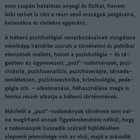
nem csu­pán ha­tal­mas anya­gi és fi­zi­kai, ha­nem
lel­ki ter­het is rótt a részt vevő or­szá­gok pol­gá­rai­ra,
ka­to­nák­ra és ci­vi­lek­re egyaránt.
A há­bo­rú pszi­cho­ló­giai vo­nat­­ko­zá­sai­nak vizs­gá­la­ta
né­mi­képp hát­tér­be szo­rult a tör­té­nel­mi és po­li­ti­kai
elem­zé­sek mel­lett, holott a pszi­cho­ló­gia – és tá­
gab­ban az úgy­ne­ve­zett „pszi”-tu­do­má­nyok, pszi­
chiát­ria, pszi­cho­ana­lí­zis, pszi­cho­te­rá­pia, tár­sa­da­
lom­lé­lek­tan, pszi­cho­tech­ni­ka, kri­mi­no­ló­gia, pe­da­
gó­gia stb. – al­kal­ma­zá­sa, fel­hasz­ná­lá­sa ma­ga is
fon­tos ré­szét al­kot­ja a há­bo­rú tör­té­ne­té­nek.
Más­felől a „pszi”-tu­do­má­nyok tör­té­ne­te sem vol­
na megír­ha­tó an­nak fi­gye­lem­be­vé­te­le nél­kül, hogy
e tu­do­má­nyok hu­sza­dik szá­za­di fejlődé­sé­ben
alap­vető je­lentősé­ge volt az első, majd a má­so­dik