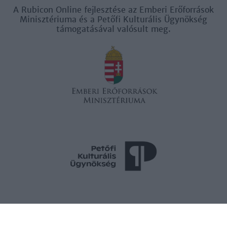
A Rubicon Online fejlesztése az Emberi Erőforrások
Minisztériuma és a Petőfi Kulturális Ügynökség
támogatásával valósult meg.