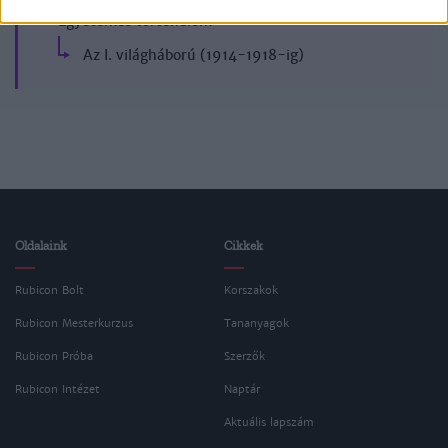
Egyetemes történelem
Az I. világháború (1914-1918-ig)
Oldalaink
Cikkek
Rubicon Bolt
Korszakok
Rubicon Mesterkurzus
Tananyagok
Rubicon Próba
Szerzők
Rubicon Intézet
Naptár
Aktuális lapszám