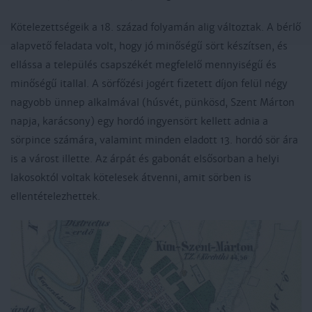
Kötelezettségeik a 18. század folyamán alig változtak. A bérlő
alapvető feladata volt, hogy jó minőségű sört készítsen, és
ellássa a település csapszékét megfelelő mennyiségű és
minőségű itallal. A sörfőzési jogért fizetett díjon felül négy
nagyobb ünnep alkalmával (húsvét, pünkösd, Szent Márton
napja, karácsony) egy hordó ingyensört kellett adnia a
sörpince számára, valamint minden eladott 13. hordó sör ára
is a várost illette. Az árpát és gabonát elsősorban a helyi
lakosoktól voltak kötelesek átvenni, amit sörben is
ellentételezhettek.