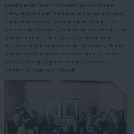
a maláta előkészítését. A 31 méter hosszú és 12 méter
széles, nagyobb épület tekintélyes belmagassággal, vastag
téglafalakkal, valamint gömbölyű téglaoszloppal tartott,
fedett tornáccal (ambitus) rendelkezett. Az épület alatt egy
nagyobb pince volt található, amely az ászokolásnak
biztosított megfelelő körülményeket. Itt tárolták, valamint
nagyobb méretű
kádakban áztatták az árpát. Az áztatás
után a vízzel megtelt gabonaszemeket szétterítve,
rendszeresen forgatva csíráztatták.