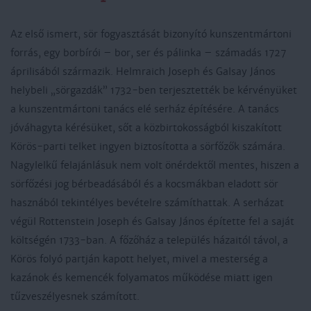
Az első ismert, sör fogyasztását bizonyító kunszentmártoni
forrás, egy borbírói – bor, ser és pálinka – számadás 1727
áprilisából származik. Helmraich Joseph és Galsay János
helybeli „sörgazdák” 1732-ben terjesztették be kérvényüket
a kunszentmártoni tanács elé serház építésére. A tanács
jóváhagyta kérésüket, sőt a közbirtokosságból kiszakított
Körös-parti telket ingyen biztosította a sörfőzők számára.
Nagylelkű felajánlásuk nem volt önérdektől mentes, hiszen a
sörfőzési jog bérbeadásából és a kocsmákban eladott sör
hasznából tekintélyes bevételre számíthattak. A serházat
végül Rottenstein Joseph és Galsay János építette fel a saját
költségén 1733-ban. A főzőház a település házaitól távol, a
Körös folyó partján kapott helyet, mivel a mesterség a
kazánok és kemencék folyamatos működése miatt igen
tűzveszélyesnek számított.