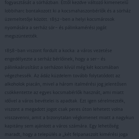
fogyasztását a sörházban. Ettől kezdve változó kimenetelű
lobbiharc bontakozott ki a kocsmahaszonbérlők és a sörház
üzemeltetője között. 1852-ben a helyi kocsmárosok
nyomására a serház sör- és pálinkamérési jogát
megszüntették.
1858-ban viszont fordult a kocka: a város vezetése
engedélyezte a serház bérlőinek, hogy a ser- és
pálinkaárusítást a serházon kívül még két kocsmában
végezhessék. Az ádáz küzdelem tovább folytatódott az
alkoholok piacán, mivel a három italmérési jog jelentősen
csökkentette az egyes kocsmabérlők hasznát, ami miatt
idővel a város bevételei is apadtak. Ezt igen sérelmezték,
viszont a megadott jogot csak peres úton lehetett volna
visszavenni, amit a bizonytalan végkimenet miatt a nagykun
kapitány sem ajánlott a város számára. Egy lehetőség
maradt, hogy a település a „két felpanaszolt kimérési joga