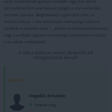
során visszamaradt gyártási hulladék vagy más néven
sörmoslék kitűnő takarmányul szolgált a szarvasmarhák,
sertések számára. Meghökkentő a góré több mint 40
méteres hossza – ami tekintélyes mennyiségű kukorica
tárolását is lehetővé tette –, amiből arra következtethetünk,
hogy a serfőzők nagyobb mennyiségű számosállat tartására
is be voltak rendezkedve.
A cikk a Rubicon Intézet Nonprofit Kft.
támogatásával készült.
Szerző
Hegedűs Krisztián
Ismerje meg