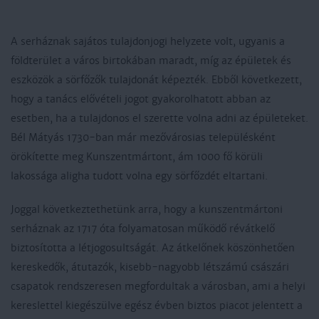
A serháznak sajátos tulajdonjogi helyzete volt, ugyanis a
földterület a város birtokában maradt, míg az épületek és
eszközök a sörfőzők tulajdonát képezték. Ebből következett,
hogy a tanács elővételi jogot gyakorolhatott abban az
esetben, ha a tulajdonos el szerette volna adni az épületeket.
Bél Mátyás 1730-ban már mezővárosias településként
örökítette meg Kunszentmártont, ám 1000 fő körüli
lakossága aligha tudott volna egy sörfőzdét eltartani.
Joggal következtethetünk arra, hogy a kunszentmártoni
serháznak az 1717 óta folyamatosan működő révátkelő
biztosította a létjogosultságát. Az átkelőnek köszönhetően
kereskedők, átutazók, kisebb-nagyobb létszámú császári
csapatok rendszeresen megfordultak a városban, ami a helyi
kereslettel kiegészülve egész évben biztos piacot jelentett a