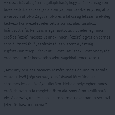
Az összeírás alapján megállapítható, hogy a Jászkunság sem
bővelkedett a szükséges alapanyagban. Jászberényben, ahol
a városon átfolyó Zagyva folyó és a lakosság létszáma elvileg
kedvező környezetet jelentett a sörház alapításához,
hiányzott a fa. Pentz is megállapította: „Itt jelenleg nincs
erdő és [azok] messze vannak innen, [ezért] egyetlen serház
sem állítható fel.” Jászárokszállás viszont a Jászság
legészakibb településeként – közel az Északi-középhegység
erdeihez – már kedvezőbb adottságokkal rendelkezett:
„Amennyiben az uradalom részére mégis épülne itt serház,
és az itt lévő [régi serház] kijavításával létesülne, az
sérelmes lesz a községet illetően. Noha a helységben nincs
erdő, de azért a fa meglehetősen alacsony áron szállítható
ide. Az országutak és a sok lakosok miatt azonban [a serház]
jelentős hasznot hozna.”