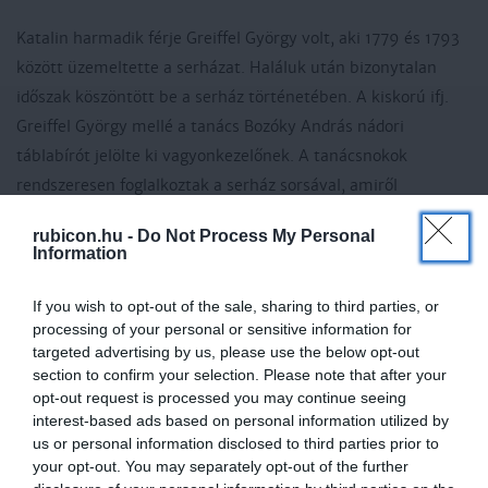
Katalin harmadik férje Greiffel György volt, aki 1779 és 1793
között üzemeltette a serházat. Haláluk után bizonytalan
időszak köszöntött be a serház történetében. A kiskorú ifj.
Greiffel György mellé a tanács Bozóky András nádori
táblabírót jelölte ki vagyonkezelőnek. A tanácsnokok
rendszeresen foglalkoztak a serház sorsával, amiről
számtalan jegyzőkönyvi bejegyzés keletkezett. Mivel
rubicon.hu -
Do Not Process My Personal
megfelelő bérlő nem jelentkezett a feladatra, a termelés
Information
leállt, így a tanácsban felvetődött a megvásárlás gondolata.
Az épületeket ekkor 3339 rénusi forintra értékelték, ám a
If you wish to opt-out of the sale, sharing to third parties, or
processing of your personal or sensitive information for
török háború költségei miatt letettek a vásárlásról.
targeted advertising by us, please use the below opt-out
section to confirm your selection. Please note that after your
1793 és 1799 között a bolt- és pusztabérlőként is
opt-out request is processed you may continue seeing
tevékenykedő Kálló Tódor és Zsemberi Mihály görög
interest-based ads based on personal information utilized by
kereskedők vállalkoztak a sörfőzésre, több-kevesebb
us or personal information disclosed to third parties prior to
your opt-out. You may separately opt-out of the further
sikerrel. Az épületek a 18–19. század fordulójára már nagyon