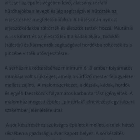
viricset az épület végében lévő, alacsony rézfalú
hűtőhajókban levegő és jég segítségével hűtötték az
erjesztéshez megfelelő hőfokra. A hűtés után nyitott
erjesztőkádakba töltötték és élesztőt tettek hozzá. Miután a
virics kiforrt és az élesztő leült a kádak aljára, tödöklő
(tölcsér) és kármentők segítségével hordókba töltötték és a
pincébe vitték utóerjesztésre.
A serház működtetéséhez minimum 6-8 ember folyamatos
munkája volt szükséges, amely a sörfőző mester felügyelete
mellett zajlott. A malomszerkezet, a dézsák, kádak, hordók
és egyéb faeszközök folyamatos karbantartást igényeltek. A
malomház mögötti épület „pintérlak” elnevezése egy faipari
szakember jelenlétére utal.
A sör készítéséhez szükséges épületek mellett a telek hátsó
részében a gazdasági udvar kapott helyet. A sörkészítés