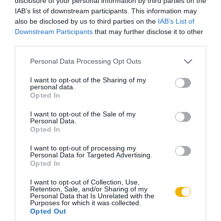
disclosure of your personal information by third parties on the
rossz állapotban voltak, mivel az új bérlők sem fordítottak
IAB’s list of downstream participants. This information may
kellő figyelmet és pénzt a felújításra. 1799-ben Veisz Simon
also be disclosed by us to third parties on the
IAB’s List of
Downstream Participants
that may further disclose it to other
Abonyból érkező zsidó sörfőző mester vette át a serház
third parties.
üzemeltetését, vállalva a szükséges renoválásokat.
Please note that this website/app uses one or more Google
Personal Data Processing Opt Outs
Nehezítette a helyzetet, hogy 1795-ben Hanzel Ignác –
services and may gather and store information including but
not limited to your visit or usage behaviour. You may click to
I want to opt-out of the Sharing of my
Greiffel György mostohatestvérének, Pottenhoffer
personal data.
grant or deny consent to Google and its third-party tags to
Opted In
Apollóniának a férje – követelni kezdte a serházból járó
use your data for below specified purposes in below Google
jogos örökségét. Az ügy körüli hosszas huzavona csak egy
consent section.
I want to opt-out of the Sale of my
Personal Data.
évtized múlva rendeződött. Addigra ifj. Greiffel György
Opted In
kitanulta apja és nagyapja mesterségét, kifizette
I want to opt-out of processing my
mostohatestvéreit, majd átvette a serház irányítását.
Personal Data for Targeted Advertising.
Opted In
1830-tól a kunszentmártoni Bozóky család birtokolta a
I want to opt-out of Collection, Use,
serházat, valószínűleg az 1860-as évek végéig. A 19. század
Retention, Sale, and/or Sharing of my
Personal Data that Is Unrelated with the
második felében végbement söripari koncentráció és a
Purposes for which it was collected.
Opted Out
technológiai fejlődés a kis vidéki serházak alkonyát