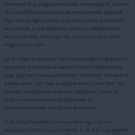
vonhatunk le az elfogyasztott italok mennyiségéről, hiszen a
18. század folyamán a jászkunok redemptionális jogaiknál
fogva először egész évben, majd három hónapig szabadon
árusíthatták a saját földjeikről származó szőlőből készült
bort és pálinkát, amely jog 1785-ben a király által újbóli
megerősítést nyert.
Az ily módon értékesített italok mennyiségét meghatározni
lehetetlen. A számadások alapján viszont megállapítható,
hogy 1745-ben a sercsapláros közel 36 000 liter sört adott el
a településen, 1760-ban pedig már közel 40 000 litert. Az
elkészült italból persze vidékre is szállítottak, hiszen az
1749-es összeírás szerint Kisújszálláson is
Kunszentmártonban készült sört árusították.
A 18. század folyamán a sörcsapszéken egy icze sör 1
poltúrába (másfél krajcárba) került. A sör árát csak indokolt