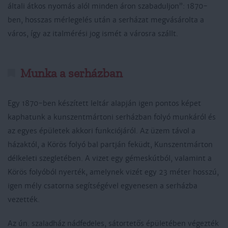
általi átkos nyomás alól minden áron szabaduljon”: 1870-
ben, hosszas mérlegelés után a serházat megvásárolta a
város, így az italmérési jog ismét a városra szállt.
Munka a serházban
Egy 1870-ben készített leltár alapján igen pontos képet
kaphatunk a kunszentmártoni serházban folyó munkáról és
az egyes épületek akkori funkciójáról. Az üzem távol a
házaktól, a Körös folyó bal partján feküdt, Kunszentmárton
délkeleti szegletében. A vizet egy gémeskútból, valamint a
Körös folyóból nyerték, amelynek vizét egy 23 méter hosszú,
igen mély csatorna segítségével egyenesen a serházba
vezették.
Az ún. szaladház nádfedeles, sátortetős épületében végezték