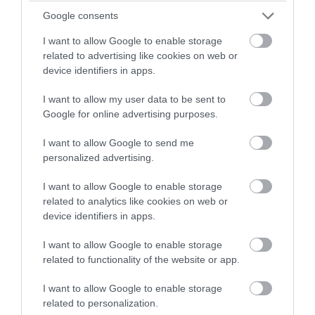
jelentette. Ezalól a kunszentmártoni sem volt kivétel, így az
Google consents
1860-as évek végére végleg kialudtak a tüzek a sörfőző
I want to allow Google to enable storage
üstök alatt.
related to advertising like cookies on web or
device identifiers in apps.
A sörfőzők kötelezettségei
I want to allow my user data to be sent to
Google for online advertising purposes.
A jászkunok értékrendjében a földnek volt valódi értéke, a
I want to allow Google to send me
personalized advertising.
19. század elejéig a szakmák és mesterségek nem élveztek
nagy megbecsülést. A nagyobb tőkebefektetést igénylő
I want to allow Google to enable storage
vállalkozások szintén távol álltak gondolkodásuktól,
related to analytics like cookies on web or
device identifiers in apps.
mentalitásuktól. A német, stájer mesterekben viszont
buzgott a vállalkozó szellem, s távoli vidékeken próbáltak
I want to allow Google to enable storage
szerencsét. Általában rendelkeztek a szükséges tőkével és
related to functionality of the website or app.
szakértelemmel, aminek köszönhetően hamar befogadást
I want to allow Google to enable storage
nyertek a helyi társadalomba.
related to personalization.