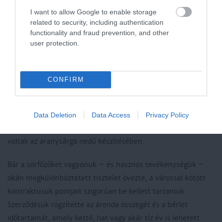
A nevek hasonlatos csengése miatt a német sörfőzőket
I want to allow Google to enable storage
sokszor zsidónak nézték, mivel különböző módon
related to security, including authentication
functionality and fraud prevention, and other
támogatták a zsidó családok betelepedését,
user protection.
kikeresztelkedését. Kunszentmártonban is találhatunk erre
példákat. Az efféle eseteknek – a nyelvi okokon túl –
nyilván az a magyarázata, hogy a nyugati, „német”
CONFIRM
kultúrkörből származó zsidóság elsősorban a magyarországi
németségben találta meg azt a réteget, amely a kezdeti
időkben segíthette, lehetővé tehette beilleszkedését. Az is
Data Deletion
Data Access
Privacy Policy
kétségtelen tény viszont, hogy a zsidók között sokan jártasak
voltak az aranysárga nedű készítésében.
Bár a sörfőzőket vagyonuk – és hasznos tevékenységük –
okán megkülönböztetett tisztelet övezte, a várossal kötött
kontraktusuk pontjait szigorúan be kellett tartaniuk.
Szerződésük rögzítette az árenda összegét és a bérlet
időtartamát, amely kettő, hat vagy akár tíz év is lehetett.