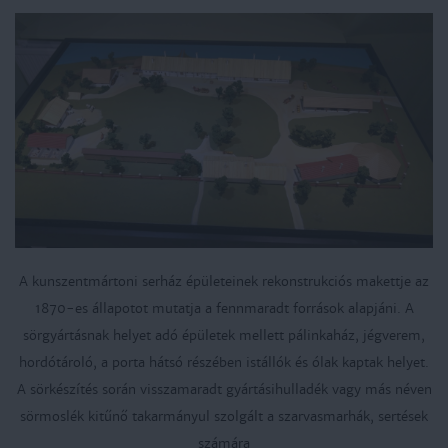
A kunszentmártoni serház épületeinek rekonstrukciós makettje az
1870-es állapotot mutatja a fennmaradt források alapjáni. A
sörgyártásnak helyet adó épületek mellett pálinkaház, jégverem,
hordótároló, a porta hátsó részében istállók és ólak kaptak helyet.
A sörkészítés során visszamaradt gyártási
hulladék vagy más néven
sörmoslék kitűnő takarmányul szolgált a szarvasmarhák, sertések
számára