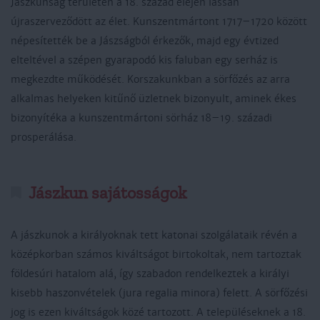
Jászkunság területén a 18. század elején lassan
újraszerveződött az élet. Kunszentmártont 1717–1720 között
népesítették be a Jászságból érkezők, majd egy évtized
elteltével a szépen gyarapodó kis faluban egy serház is
megkezdte működését. Korszakunkban a sörfőzés az arra
alkalmas helyeken kitűnő üzletnek bizonyult, aminek ékes
bizonyítéka a kunszentmártoni sörház 18–19. századi
prosperálása.
Jászkun sajátosságok
A jászkunok a királyoknak tett katonai szolgálataik révén a
középkorban számos kiváltságot birtokoltak, nem tartoztak
földesúri hatalom alá, így szabadon rendelkeztek a királyi
kisebb haszonvételek (jura regalia minora) felett. A sörfőzési
jog is ezen kiváltságok közé tartozott. A településeknek a 18.