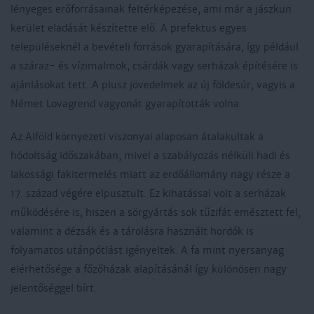
lényeges erőforrásainak feltérképezése, ami már a jászkun
kerület eladását készítette elő. A prefektus egyes
településeknél a bevételi források gyarapítására, így például
a száraz- és vízimalmok, csárdák vagy serházak építésére is
ajánlásokat tett. A plusz jövedelmek az új földesúr, vagyis a
Német Lovagrend vagyonát gyarapították volna.
Az Alföld környezeti viszonyai alaposan átalakultak a
hódoltság időszakában, mivel a szabályozás nélküli hadi és
lakossági fakitermelés miatt az erdőállomány nagy része a
17. század végére elpusztult. Ez kihatással volt a serházak
működésére is, hiszen a sörgyártás sok tűzifát emésztett fel,
valamint a dézsák és a tárolásra használt hordók is
folyamatos utánpótlást igényeltek. A fa mint nyersanyag
elérhetősége a főzőházak alapításánál így különösen nagy
jelentőséggel bírt.