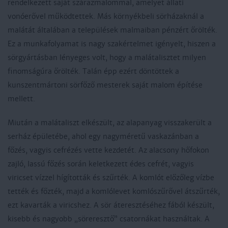
rendelkezett saját szárazmalommal, amelyet állati
vonóerővel működtettek. Más környékbeli sörházaknál a
malátát általában a települések malmaiban pénzért őrölték.
Ez a munkafolyamat is nagy szakértelmet igényelt, hiszen a
sörgyártásban lényeges volt, hogy a malátalisztet milyen
finomságúra őrölték. Talán épp ezért döntöttek a
kunszentmártoni sörfőző mesterek saját malom építése
mellett.
Miután a malátaliszt elkészült, az alapanyag visszakerült a
serház épületébe, ahol egy nagyméretű vaskazánban a
főzés, vagyis cefrézés vette kezdetét. Az alacsony hőfokon
zajló, lassú főzés során keletkezett édes cefrét, vagyis
viricset vízzel hígították és szűrték. A komlót előzőleg vízbe
tették és főzték, majd a komlólevet komlószűrővel átszűrték,
ezt kavarták a viricshez. A sör áteresztéséhez fából készült,
kisebb és nagyobb „söreresztő” csatornákat használtak. A