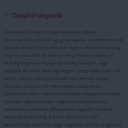
Telepítő tényezők
Ha bízunk a prefektus szakértelmében, szépen
körvonalazódik előttünk egy gazdaságosan üzemeltethető 18.
századi sörház feltételrendszere: legyen a közelben faanyag,
vagy az odaszállítását könnyen meg lehessen oldani, s a
helység forgalmas országutak mellett feküdjön, vagy
nagyobb létszámú lakossága legyen. Ez leginkább azért volt
fontos, mert az elkészült söritalt nem lehetett sokáig
eltartani, célszerű volt mihamarabb csapra verve
értékesíteni. Nem véletlenül működtek a legjövedelmezőbb
sörházak nagyvárosokban vagy olyan településeken,
amelyeken rendszeres időközönként nagyobb létszámú
népesség fordult meg. A forrás nem említi, mert
alapvetésnek számított, hogy megfelelő vízforrás és gabona