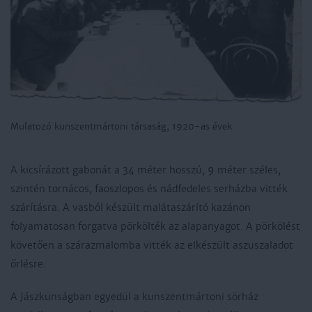
Mulatozó kunszentmártoni társaság, 1920-as évek
A kicsírázott gabonát a 34 méter hosszú, 9 méter széles,
szintén tornácos, faoszlopos és nádfedeles serházba vitték
szárításra. A vasból készült malátaszárító kazánon
folyamatosan forgatva pörkölték az alapanyagot. A pörkölést
követően a szárazmalomba vitték az elkészült aszuszaladot
őrlésre.
A Jászkunságban egyedül a kunszentmártoni sörház