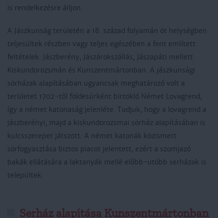
is rendelkezésre álljon.
A Jászkunság területén a 18. század folyamán öt helységben
teljesültek részben vagy teljes egészében a fent említett
feltételek: Jászberény, Jászárokszállás, Jászapáti mellett
Kiskundorozsmán és Kunszentmártonban. A jászkunsági
sörházak alapításában ugyancsak meghatározó volt a
területet 1702-től földes­úrként birtokló Német Lovagrend,
így a német katonaság jelenléte. Tudjuk, hogy a lovagrend a
jászberényi, majd a kiskundorozsmai sörház alapításában is
kulcsszerepet játszott. A német katonák közismert
sörfogyasztása biztos piacot jelentett, ezért a szomjazó
bakák ellátására a laktanyák mellé előbb-utóbb serházak is
települtek.
Serház alapítása Kunszentmártonban