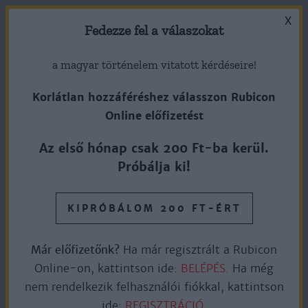
X
Fedezze fel a válaszokat
a magyar történelem vitatott kérdéseire!
Korlátlan hozzáféréshez válasszon Rubicon
Online előfizetést
ONLINE PLUSZ
Az első hónap csak 200 Ft-ba kerül.
SERHÁZAK A JÁSZKUNSÁGBAN
Próbálja ki!
KIPRÓBÁLOM 200 FT-ÉRT
Ingyen olvasható
12perc olvasás
Már előfizetőnk?
Ha már regisztrált a Rubicon
Online-on, kattintson ide:
BELÉPÉS.
Ha még
nem rendelkezik felhasználói fiókkal, kattintson
„Magas, száraz ember volt és a köznép előtt nagy
ide:
REGISZTRÁCIÓ.