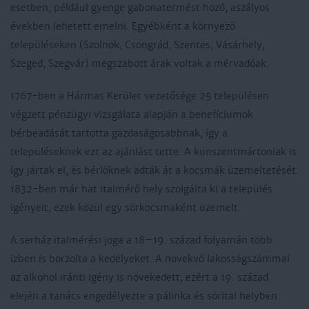
esetben, például gyenge gabonatermést hozó, aszályos
években lehetett emelni. Egyébként a környező
településeken (Szolnok, Csongrád, Szentes, Vásárhely,
Szeged, Szegvár) megszabott árak voltak a mérvadóak.
1767-ben a Hármas Kerület vezetősége 25 településen
végzett pénzügyi vizsgálata alapján a benefíciumok
bérbeadását tartotta gazdaságosabbnak, így a
településeknek ezt az ajánlást tette. A kunszentmártoniak is
így jártak el, és bérlőknek adták át a kocsmák üzemeltetését.
1832-ben már hat italmérő hely szolgálta ki a település
igényeit, ezek közül egy sörkocsmaként üzemelt.
A serház italmérési joga a 18–19. század folyamán több
ízben is borzolta a kedélyeket. A növekvő lakosságszámmal
az alkohol iránti igény is növekedett, ezért a 19. század
elején a tanács engedélyezte a pálinka és sörital helyben