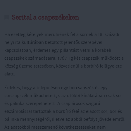
Serital a csapszékeken
Ha esetleg kételyek merülnének fel a sörnek a 18. századi
helyi italkultúrában betöltött jelentős szerepével
kapcsolatban, érdemes egy pillantást vetni a korabeli
csapszékek számadásaira. 1767-ig két csapszék működött a
község üzemeltetésében, közvetlenül a borbíró felügyelete
alatt.
Érdekes, hogy a településen egy borcsapszék és egy
sörcsapszék működhetett, s az utóbbi kínálatában csak sör
és pálinka szerepelhetett. A csaplárosok szigorú
elszámolással tartoztak a borbíró felé az eladott sör, bor és
pálinka mennyiségéről, illetve az abból befolyt jövedelemről.
Az adatokból messzemenő következtetéseket nem