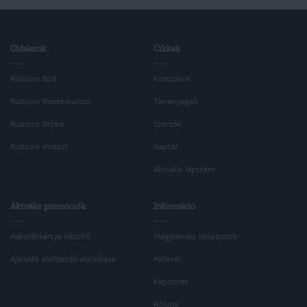
Oldalaink
Cikkek
Rubicon Bolt
Korszakok
Rubicon Mesterkurzus
Tananyagok
Rubicon Próba
Szerzők
Rubicon Intézet
Naptár
Aktuális lapszám
Aktuális promóciók
Információ
Ajándékkártya készítő
Megjelenési időpontok
Ajándék előfizetés aktiválása
Hírlevél
Kapcsolat
Rólunk