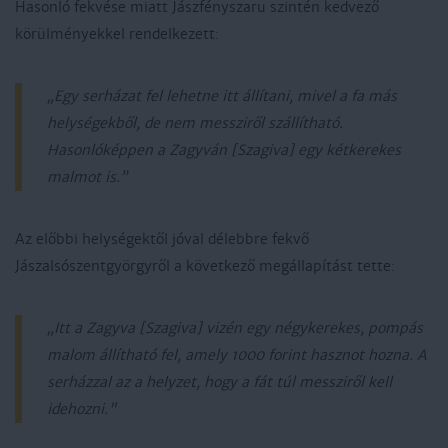
Hasonló fekvése miatt Jászfényszaru szintén kedvező
körülményekkel rendelkezett:
„Egy serházat fel lehetne itt állítani, mivel a fa más
helységekből, de nem messziről szállítható.
Hasonlóképpen a Zagyván [Szagiva] egy kétkerekes
malmot is.”
Az előbbi helységektől jóval délebbre fekvő
Jászalsószentgyörgyről a következő megállapítást tette:
„Itt a Zagyva [Szagiva] vizén egy négykerekes, pompás
malom állítható fel, amely 1000 forint hasznot hozna. A
serházzal az a helyzet, hogy a fát túl messziről kell
idehozni."