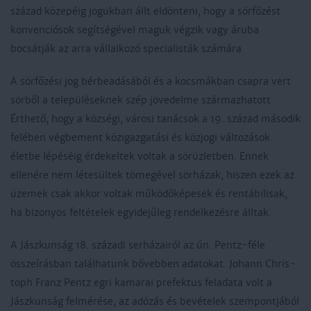
század közepéig jogukban állt eldönteni, hogy a sörfőzést
konvenciósok segítségével maguk végzik vagy áruba
bocsátják az arra vállalkozó specialisták számára.
A sörfőzési jog bérbeadásából és a kocsmákban csapra vert
sörből a településeknek szép jövedelme származhatott.
Érthető, hogy a községi, városi tanácsok a 19. század második
felében végbement közigazgatási és közjogi változások
életbe lépéséig érdekeltek voltak a sörüzletben. Ennek
ellenére nem létesültek tömegével sörházak, hiszen ezek az
üzemek csak akkor voltak működőképesek és rentábilisak,
ha bizonyos feltételek egyidejűleg rendelkezésre álltak.
A Jászkunság 18. századi serházairól az ún. Pentz-féle
összeírásban találhatunk bővebben adatokat. Johann Chris­
toph Franz Pentz egri kamarai prefektus feladata volt a
Jászkunság felmérése, az adózás és bevételek szempontjából