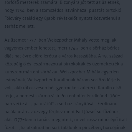
sörfőző mesterek számára. Bizonyára jót tett az üzletnek,
hogy 1754-ben a szomszédos Istvánháza-pusztát birtokló
Földváry család egy újabb révátkelőt nyitott közvetlenül a
serház mellett.
Az üzemet 1737-ben Weiszpocher Mihály vette meg, aki
vagyonos ember lehetett, mert 1745-ben a sörház bérleti
díját hat évre előre lerótta a város kasszájába. A 19. század
közepéig ő és leszármazottai birtokolták és üzemeltették a
kunszentmártoni sörházat. Weiszpocher Mihály egyetlen
leányának, Weisz­pocher Katalinnak három sörfőző férje is
volt, akiktől összesen hét gyermeke született. Katalin első
férje, a nemesi származású Pottenhoffer Ferdinánd 1760-
ban vette át „ipa urátúl” a sörház irányítását. Ferdinánd
halála után az özvegy férjhez ment Fall József sörfőzőhöz,
akit 1777-ben a tanács megintett, mivel rossz minőségű italt
főzött: „ha alkalmatlan sört találunk a pincében, hordójának