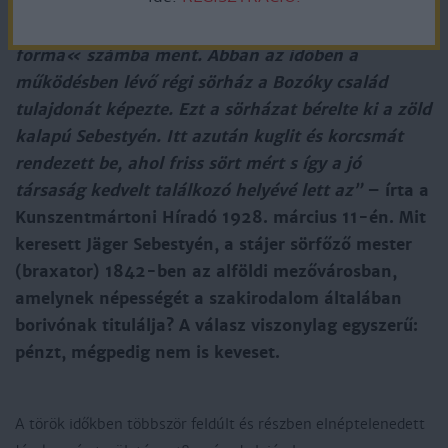
tekintélynek örvendett, mert stájer népviseletben
járt s már eme tulajdonságánál fogva is »uri
forma« számba ment. Abban az időben a
működésben lévő régi sörház a Bozóky család
tulajdonát képezte. Ezt a sörházat bérelte ki a zöld
kalapú Sebestyén. Itt azután kuglit és korcsmát
rendezett be, ahol friss sört mért s így a jó
társaság kedvelt találkozó helyévé lett az”
– írta a
Kunszentmártoni Híradó 1928. március 11-én. Mit
keresett Jäger Sebestyén, a stájer sörfőző mester
(braxator) 1842-ben az alföldi mezővárosban,
amelynek népességét a szakirodalom általában
borivónak titulálja? A válasz viszonylag egyszerű:
pénzt, mégpedig nem is keveset.
A török időkben többször feldúlt és részben elnéptelenedett