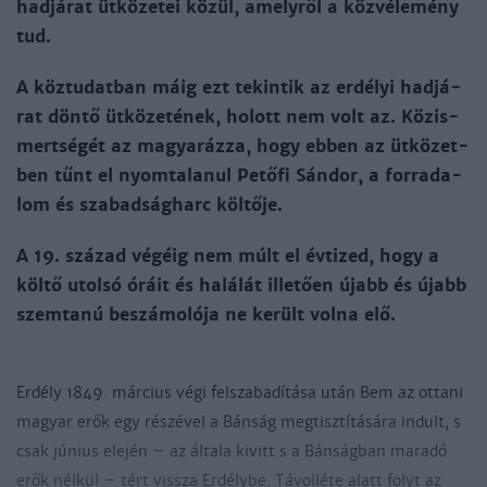
had­já­rat üt­kö­ze­tei kö­zül, amely­ről a köz­vé­le­mény
tud.
A köz­tu­dat­ban máig ezt te­kin­tik az er­dé­lyi had­já­
rat dön­tő üt­kö­ze­té­nek, holott nem volt az. Köz­is­
mert­sé­gét az ma­gya­ráz­za, hogy eb­ben az üt­kö­zet­
ben tűnt el nyom­ta­la­nul Pe­tő­fi Sán­dor, a for­ra­da­
lom és sza­bad­ság­harc köl­tő­je.
A 19. szá­zad vé­gé­ig nem múlt el év­ti­zed, hogy a
köl­tő utol­só óráit és ha­lá­lát il­le­tően újabb és újabb
szemta­nú be­szá­mo­ló­ja ne ke­rült vol­na elő.
Er­dély 1849. már­cius vé­gi fel­sza­ba­dí­tá­sa után Bem az ot­ta­ni
ma­gyar erők egy ré­szé­vel a Bán­ság meg­tisz­tí­tá­sá­ra in­dult, s
csak jú­nius ele­jén – az ál­ta­la ki­vitt s a Bán­ság­ban ma­ra­dó
erők nél­kül – tért vissza Er­dély­be. Tá­vol­lé­te alatt folyt az