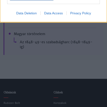
Data Deletion
Data Access
Privacy Policy
Korszak
Magyar történelem
Az 1848-49-es szabadságharc (1848-1849-
ig)
Oldalaink
Cikkek
Rubicon Bolt
Korszakok