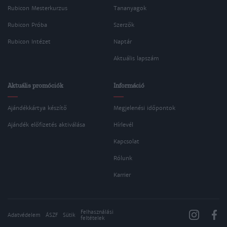
Rubicon Mesterkurzus
Tananyagok
Rubicon Próba
Szerzők
Rubicon Intézet
Naptár
Aktuális lapszám
Aktuális promóciók
Információ
Ajándékkártya készítő
Megjelenési időpontok
Ajándék előfizetés aktiválása
Hírlevél
Kapcsolat
Rólunk
Karrier
Felhasználási
Adatvédelem
ÁSZF
Sütik
feltételek