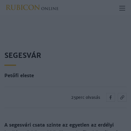
SEGESVÁR
Petőfi eleste
25perc olvasás
A se­ges­vá­ri csa­ta szin­te az egyet­len az er­dé­lyi