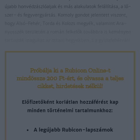
újabb hon­véd­zász­ló­al­jak és más ala­ku­la­tok felál­lí­tá­sa, a lő­
szer- és fegy­ver­gyár­tás. Ko­moly gon­dot je­len­tett vi­szont,
hogy Al­só-Fe­hér, Tor­da és Ko­lozs me­gyék, va­la­mint Ara­
nyosszék te­rü­le­tén a ro­mán fel­ke­lők to­vább­ra is ke­mé­nyen
tar­tot­ták ma­gu­kat az ot­ta­ni he­gyek­ben, s a gyu­la­fe­hér­vá­ri
Próbálja ki a Rubicon Online-t
mindössze 200 Ft-ért
, és olvassa a teljes
cikket, hirdetések nélkül!
Előfizetőként korlátlan hozzáférést kap
minden történelmi tartalmunkhoz:
A legújabb Rubicon-lapszámok