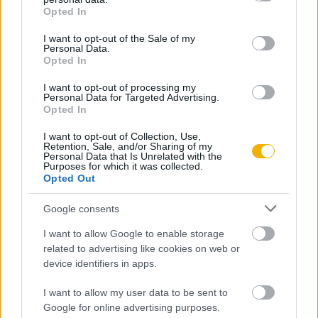
grant or deny consent to Google and its third-party tags to
Opted In
use your data for below specified purposes in below Google
consent section.
I want to opt-out of the Sale of my
Personal Data.
Opted In
Szerző
I want to opt-out of processing my
Personal Data for Targeted Advertising.
Hermann Róbert
Opted In
Ismerje meg
I want to opt-out of Collection, Use,
Retention, Sale, and/or Sharing of my
Personal Data that Is Unrelated with the
A szerző cikkei
Purposes for which it was collected.
Opted Out
Google consents
I want to allow Google to enable storage
Tananyag
related to advertising like cookies on web or
device identifiers in apps.
Magyar történelem
I want to allow my user data to be sent to
Google for online advertising purposes.
Reformkor, forradalom és szabadságharc