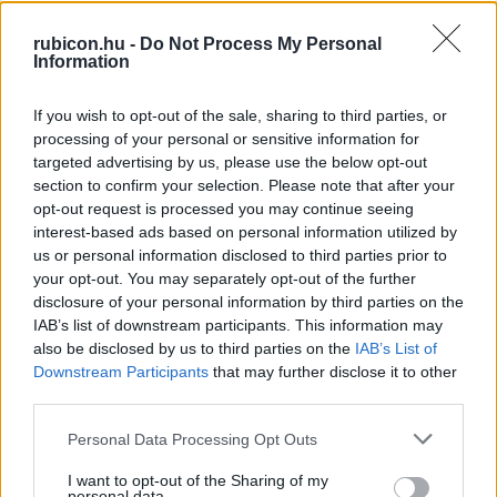
Több mint 370 korábbi lapszámunk
tartalma
rubicon.hu -
Do Not Process My Personal
Information
Rubicon Online rovatok cikkei
If you wish to opt-out of the sale, sharing to third parties, or
Hirdetésmentes olvasó felület
processing of your personal or sensitive information for
targeted advertising by us, please use the below opt-out
Kedvenc cikkek elmentése, könyvjelzők
section to confirm your selection. Please note that after your
opt-out request is processed you may continue seeing
Az első hónap csak 200 Ft-ba kerül. Próbálja
interest-based ads based on personal information utilized by
us or personal information disclosed to third parties prior to
ki!
your opt-out. You may separately opt-out of the further
disclosure of your personal information by third parties on the
KIPRÓBÁLOM 200 FT-ÉRT
IAB’s list of downstream participants. This information may
also be disclosed by us to third parties on the
IAB’s List of
Downstream Participants
that may further disclose it to other
Már előfizetőnk?
Ha már regisztrált a Rubicon
third parties.
Online-on, kattintson ide:
BELÉPÉS.
Ha még nem
Please note that this website/app uses one or more Google
Personal Data Processing Opt Outs
rendelkezik felhasználói fiókkal, kattintson ide:
services and may gather and store information including but
REGISZTRÁCIÓ.
not limited to your visit or usage behaviour. You may click to
I want to opt-out of the Sharing of my
personal data.