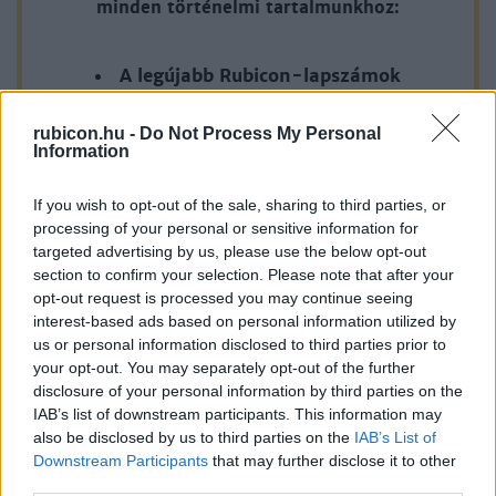
minden történelmi tartalmunkhoz:
A legújabb Rubicon-lapszámok
Több mint 370 korábbi lapszámunk
rubicon.hu -
Do Not Process My Personal
tartalma
Information
Rubicon Online rovatok cikkei
If you wish to opt-out of the sale, sharing to third parties, or
processing of your personal or sensitive information for
Hirdetésmentes olvasó felület
targeted advertising by us, please use the below opt-out
section to confirm your selection. Please note that after your
Kedvenc cikkek elmentése, könyvjelzők
opt-out request is processed you may continue seeing
interest-based ads based on personal information utilized by
Az első hónap csak 200 Ft-ba kerül. Próbálja
us or personal information disclosed to third parties prior to
ki!
your opt-out. You may separately opt-out of the further
disclosure of your personal information by third parties on the
IAB’s list of downstream participants. This information may
KIPRÓBÁLOM 200 FT-ÉRT
also be disclosed by us to third parties on the
IAB’s List of
Downstream Participants
that may further disclose it to other
third parties.
Már előfizetőnk?
Ha már regisztrált a Rubicon