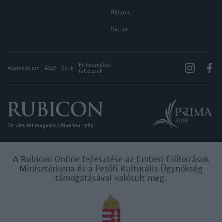
Rólunk
Karrier
Felhasználási
Adatvédelem
ÁSZF
Sütik
feltételek
Történelmi magazin / Alapítva 1989
A Rubicon Online fejlesztése az Emberi Erőforrások
Minisztériuma és a Petőfi Kulturális Ügynökség
támogatásával valósult meg.