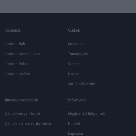
Oldalaink
Cikkek
Rubicon Bolt
Korszakok
Rubicon Mesterkurzus
Tananyagok
Rubicon Próba
Szerzők
Rubicon Intézet
Naptár
Aktuális lapszám
Aktuális promóciók
Információ
Ajándékkártya készítő
Megjelenési időpontok
Ajándék előfizetés aktiválása
Hírlevél
Kapcsolat