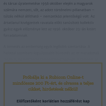
és társai újratemetése 1956 október elején a magyarok
számára nemzeti, sőt, az adott történelmi pillanatban –
túlzás nélkül állítható – nemzetközi jelentőségű volt. Az
ártatlanul kivégzettek ravatala előtt tanúsított kollektív
gyász egyik előzménye lett az 1956. október 23-án kitört
forradalomnak.
A temetés az emberiség egyik legősibb szertartása. A
halottal szembeni legsúlyosabb büntetés az itt maradottak
részéről, ha holttestét temetetlenül hagyják. A temetés az
élet záró pontja, ezért a halotti szertartások megtagadása
Próbálja ki a Rubicon Online-t
mindössze 200 Ft-ért
, és olvassa a teljes
cikket, hirdetések nélkül!
Előfizetőként korlátlan hozzáférést kap