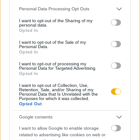
Online-on, kattintson ide:
BELÉPÉS.
Ha még nem
Please note that this website/app uses one or more Google
Personal Data Processing Opt Outs
services and may gather and store information including but
rendelkezik felhasználói fiókkal, kattintson ide:
not limited to your visit or usage behaviour. You may click to
I want to opt-out of the Sharing of my
REGISZTRÁCIÓ.
personal data.
grant or deny consent to Google and its third-party tags to
Opted In
use your data for below specified purposes in below Google
consent section.
I want to opt-out of the Sale of my
Personal Data.
Opted In
Szerző
I want to opt-out of processing my
Personal Data for Targeted Advertising.
Opted In
Tverdota György
I want to opt-out of Collection, Use,
Retention, Sale, and/or Sharing of my
Ismerje meg
Personal Data that Is Unrelated with the
Purposes for which it was collected.
A szerző cikkei
Opted Out
Google consents
I want to allow Google to enable storage
related to advertising like cookies on web or
Tananyag