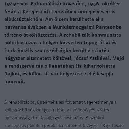
1949-ben. Exhumálását követően, 1956. október
6-án a Kerepesi úti temetőben ünnepélyesen is
elbúcsúztak tőle. Ám ő sem kerülhette el a
hatvanas években a Munkásmozgalmi Panteonba
történő átköltöztetést. A rehabilitált kommunista
politikus ezen a helyen közvetlen topográfiai és
funkcionális szomszédságba került a szintén
négyszer eltemetett költővel, József Attilával. Majd
a rendszerváltás pillanatában fia kihantoltatta
Rajkot, és külön sírban helyeztette el édesapja
hamvait.
A rehabilitációs, újraértékelési folyamat végeredménye a
kollektív bűnök kiengesztelése, az ünnepélyes, széles
nyilvánosság előtt lezajló gyászesemény. A sztálini
koncepciós politikai perek áldozataként kivégzett Rajk László