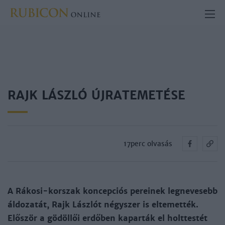
RAJK LÁSZLÓ ÚJRATEMETÉSE
17perc olvasás
A Rákosi-korszak koncepciós pereinek legnevesebb
áldozatát, Rajk Lászlót négyszer is eltemették.
Először a gödöllői erdőben kaparták el holttestét