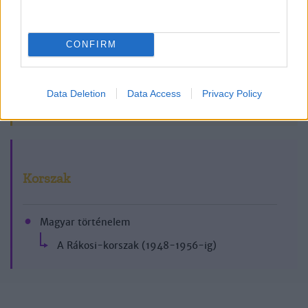
CONFIRM
Data Deletion
Data Access
Privacy Policy
2007/9.
Korszak
Magyar történelem
A Rákosi-korszak (1948-1956-ig)