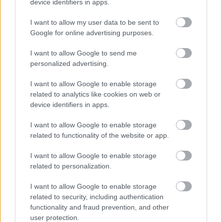
device identifiers in apps.
I want to allow my user data to be sent to
Magyar történelem
Google for online advertising purposes.
Magyarország 1945–1956 között
I want to allow Google to send me
Az 1956-os forradalom kibontakozásának
personalized advertising.
körülményei, a forradalom eseményei, a
forradalom leverése. A forradalom
I want to allow Google to enable storage
emlékezete
related to analytics like cookies on web or
device identifiers in apps.
Az 1956-os forradalom kibontakozásának
körülményei, a forradalom eseményei, a
I want to allow Google to enable storage
forradalom leverése. A forradalom
related to functionality of the website or app.
emlékezete (kiegészítő irodalom)
I want to allow Google to enable storage
related to personalization.
I want to allow Google to enable storage
Lapszám
related to security, including authentication
functionality and fraud prevention, and other
user protection.