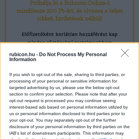
Próbálja ki a Rubicon Online-t
mindössze 200 Ft-ért
, és olvassa a teljes
cikket, hirdetések nélkül!
Előfizetőként korlátlan hozzáférést kap
minden történelmi tartalmunkhoz:
rubicon.hu -
Do Not Process My Personal
Information
A legújabb Rubicon-lapszámok
Több mint 370 korábbi lapszámunk
If you wish to opt-out of the sale, sharing to third parties, or
processing of your personal or sensitive information for
tartalma
targeted advertising by us, please use the below opt-out
section to confirm your selection. Please note that after your
Rubicon Online rovatok cikkei
opt-out request is processed you may continue seeing
interest-based ads based on personal information utilized by
Hirdetésmentes olvasó felület
us or personal information disclosed to third parties prior to
your opt-out. You may separately opt-out of the further
Kedvenc cikkek elmentése, könyvjelzők
disclosure of your personal information by third parties on the
IAB’s list of downstream participants. This information may
Az első hónap csak 200 Ft-ba kerül. Próbálja