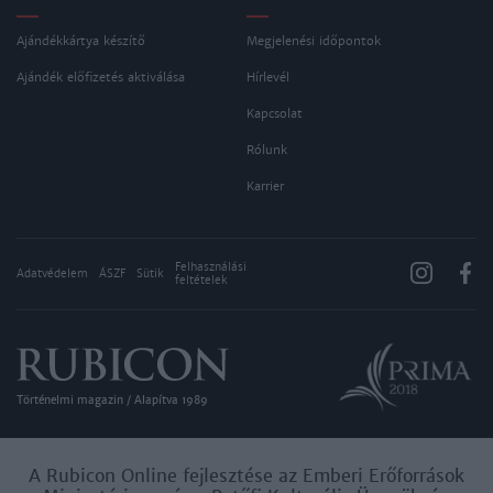
Ajándékkártya készítő
Megjelenési időpontok
Ajándék előfizetés aktiválása
Hírlevél
Kapcsolat
Rólunk
Karrier
Felhasználási
Adatvédelem
ÁSZF
Sütik
feltételek
Történelmi magazin / Alapítva 1989
A Rubicon Online fejlesztése az Emberi Erőforrások