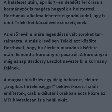
A haláleset után, április 3-án délelőtt fél órá­ra a
kormányzót is magára hagyták a holttesttel.
Horthynak alkal­ma lehetett elgondolkod­ni, úgy is
mint Teleki két búcsúlevele címzettjének.
Az első levél a mára legendássá vált sorokat tar­
talmazta. A másik levélben Teleki azt közölte
Horthyval, hogy ha életben maradna kísérlete
után, lemond a kormányfői posztról. A kormány­zó
még aznap Bárdossy Lászlót nevezte ki a kormány
fejének.
A magyar hírközlés egy ideig habozott, eleinte
„tragikus hirtelenséggel” bekövetkezett halált
említettek, csak a délutáni órákban adta közre az
MTI hivatalosan is a halál okát.