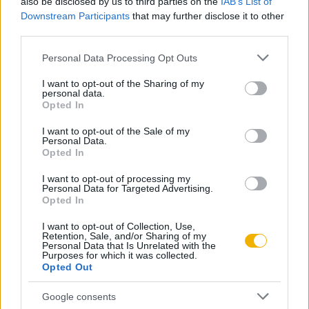
also be disclosed by us to third parties on the
IAB’s List of
ki!
Downstream Participants
that may further disclose it to other
third parties.
KIPRÓBÁLOM 200 FT-ÉRT
Please note that this website/app uses one or more Google
Personal Data Processing Opt Outs
services and may gather and store information including but
not limited to your visit or usage behaviour. You may click to
I want to opt-out of the Sharing of my
Már előfizetőnk?
Ha már regisztrált a Rubicon
personal data.
grant or deny consent to Google and its third-party tags to
Opted In
Online-on, kattintson ide:
BELÉPÉS.
Ha még nem
use your data for below specified purposes in below Google
rendelkezik felhasználói fiókkal, kattintson ide:
consent section.
I want to opt-out of the Sale of my
Personal Data.
REGISZTRÁCIÓ.
Opted In
I want to opt-out of processing my
Personal Data for Targeted Advertising.
Opted In
Szerző
I want to opt-out of Collection, Use,
Retention, Sale, and/or Sharing of my
Personal Data that Is Unrelated with the
Purposes for which it was collected.
Ablonczy Balázs
Opted Out
Ismerje meg
Google consents