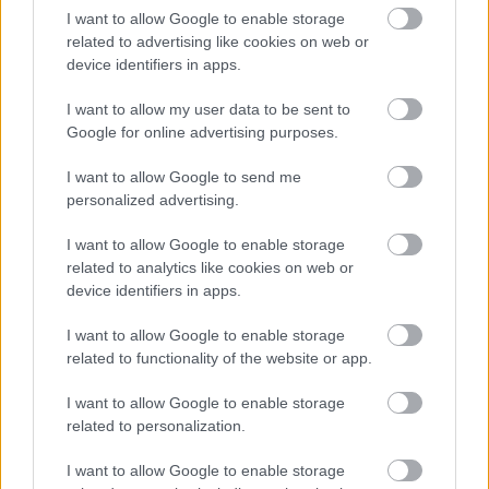
A szerző cikkei
I want to allow Google to enable storage
related to advertising like cookies on web or
device identifiers in apps.
I want to allow my user data to be sent to
Tananyag
Google for online advertising purposes.
I want to allow Google to send me
personalized advertising.
Magyar történelem
Magyarország a két világháború között
I want to allow Google to enable storage
related to analytics like cookies on web or
A revízió lépései és politikai következményei
device identifiers in apps.
Magyarországon. Teleki második
miniszterelnöksége
I want to allow Google to enable storage
A revízió lépései és politikai
related to functionality of the website or app.
következményei Magyarországon. Teleki
második miniszterelnöksége (kiegészítő
I want to allow Google to enable storage
irodalom)
related to personalization.
I want to allow Google to enable storage