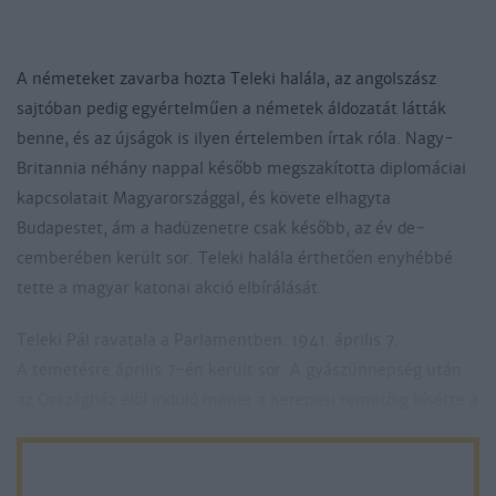
A németeket zavarba hozta Teleki halála, az angolszász
sajtóban pedig egyértelműen a németek áldozatát látták
benne, és az újságok is ilyen értelemben írtak róla. Nagy-
Britannia néhány nappal később megszakította diplomáciai
kapcsolatait Magyarországgal, és követe elhagyta
Budapestet, ám a hadüzenetre csak később, az év de­
cemberében került sor. Teleki halála érthetően enyhébbé
tette a magyar katonai akció elbírálását.
Teleki Pál ravatala a Parlamentben. 1941. április 7.
A temetésre április 7-én került sor. A gyászünnepség után
az Országház elől induló menet a Kerepesi temetőig kísérte a