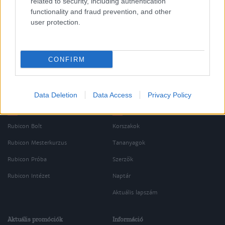
related to security, including authentication
Az I. világháború (1914-1918-ig)
functionality and fraud prevention, and other
user protection.
CONFIRM
Data Deletion
Data Access
Privacy Policy
Oldalaink
Cikkek
Rubicon Bolt
Korszakok
Rubicon Mesterkurzus
Tananyagok
Rubicon Próba
Szerzők
Rubicon Intézet
Naptár
Aktuális lapszám
Aktuális promóciók
Információ