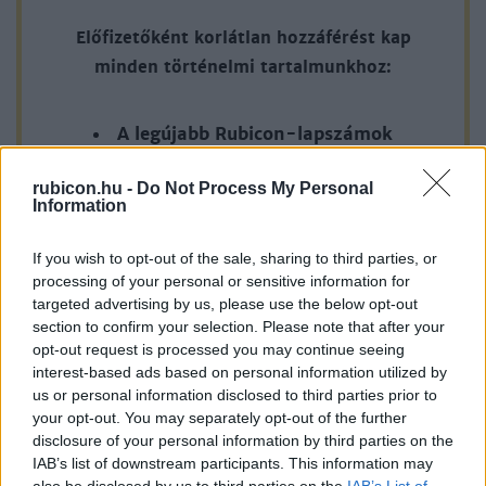
antant két lapáttal ásta meg: titkos szerződésekkel és
Előfizetőként korlátlan hozzáférést kap
szövetségesközi megállapodásokkal, valamint a nemzetiségi
minden történelmi tartalmunkhoz:
mozgalmak vezetőinek tett ígéretekkel...Ahhoz, hogy aztán a
Monarchiát a sírba be is lehessen fektetni, már „csak” a
A legújabb Rubicon-lapszámok
legfontosabb feltételnek kellett bekövetkeznie: a háborús
vereségnek.
Több mint 370 korábbi lapszámunk
rubicon.hu -
Do Not Process My Personal
Information
tartalma
A francia és az angol kormány előbb csupán a Monarchia
kiiktatása, utóbb az oroszországi bolsevizmus terjedésének
Rubicon Online rovatok cikkei
If you wish to opt-out of the sale, sharing to third parties, or
megakadályozása és saját hatalmi pozícióik kiépítése
processing of your personal or sensitive information for
Hirdetésmentes olvasó felület
targeted advertising by us, please use the below opt-out
szempontjából is egyre inkább elkötelezte magát Közép-
section to confirm your selection. Please note that after your
Európa kisállami rekonstrukciójának terve mellett. Az
Kedvenc cikkek elmentése, könyvjelzők
opt-out request is processed you may continue seeing
amerikai álláspont ehhez képest mindig is óvatosabb volt, és
interest-based ads based on personal information utilized by
Az első hónap csak 200 Ft-ba kerül. Próbálja
Wilsonék jelentős késéssel, csupán 1918 júniusában jutottak
us or personal information disclosed to third parties prior to
your opt-out. You may separately opt-out of the further
ki!
arra a döntésre, hogy a Monarchia nemzeti széttagolása – a
disclosure of your personal information by third parties on the
háború mielőbbi befejezése érdekében – többé
IAB’s list of downstream participants. This information may
KIPRÓBÁLOM 200 FT-ÉRT
elodázhatatlan és elkerülhetetlen.