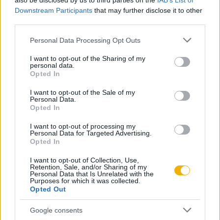
also be disclosed by us to third parties on the
IAB’s List of
Downstream Participants
that may further disclose it to other
third parties.
Máig éles viták tárgyát képezi a kérdés: vajon helytálló-e az
Már előfizetőnk?
Ha már regisztrált a Rubicon
első világháború befejezése után végbement nemzeti,
Please note that this website/app uses one or more Google
Online-on, kattintson ide:
BELÉPÉS.
Ha még nem
Personal Data Processing Opt Outs
államjogi változásokat a térség sorsára vonatkozó
services and may gather and store information including but
rendelkezik felhasználói fiókkal, kattintson ide:
not limited to your visit or usage behaviour. You may click to
I want to opt-out of the Sharing of my
nagyhatalmi döntésekből kiindulva tárgyalni, s ezeknek
REGISZTRÁCIÓ.
personal data.
grant or deny consent to Google and its third-party tags to
Opted In
döntő jelentőséget tulajdonítani? Valóban az antant-
use your data for below specified purposes in below Google
döntések és amerikai állásfoglalások határozták meg a
consent section.
I want to opt-out of the Sale of my
Personal Data.
közép-európai nemzeti forradalmak céljait, lehetőségeit,
Opted In
vagy inkább azok a cseh, szlovák, román, szerb, horvát
Szerző
I want to opt-out of processing my
értékelések járnak közelebb az igazsághoz, amelyek szerint a
Personal Data for Targeted Advertising.
Monarchia „elnyomott nemzeteinek” emancipációs,
Opted In
Szarka László
felszabadító küzdelme a kiindulópont, s a nagyhatalmi
I want to opt-out of Collection, Use,
döntések csupán szentesítették ezek céljait és vívmányait?
Retention, Sale, and/or Sharing of my
Ismerje meg
Personal Data that Is Unrelated with the
Purposes for which it was collected.
A szerző cikkei
Opted Out
Új Európa
Masaryk, a Monarchia külpolitikájának tekintélyes kritikusa
Google consents
és a cseh nemzeti