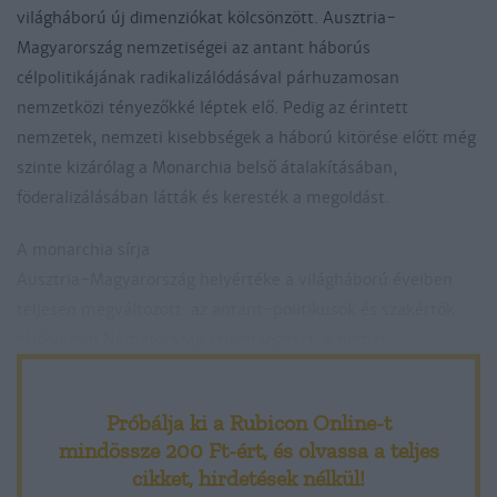
világháború új dimenziókat kölcsönzött. Ausztria-
Magyarország nemzetiségei az antant háborús
célpolitikájának radikalizálódásával párhuzamosan
nemzetközi tényezőkké léptek elő. Pedig az érintett
nemzetek, nemzeti kisebbségek a háború kitörése előtt még
szinte kizárólag a Monarchia belső átalakításában,
föderalizálásában látták és keresték a megoldást.
A monarchia sírja
Ausztria-Magyarország helyértéke a világháború éveiben
teljesen megváltozott: az antant-politikusok és szakértők
elsősorban Németország szövetségesét, a német
Mitteleuropa-tervek elkötelezettjét, a pángermán ambíciók
felvonulási területét és a nemzetiségi konfliktusok színterét
Próbálja ki a Rubicon Online-t
látták a Habsburg-államban. Ennek megfelelően változott
mindössze 200 Ft-ért
, és olvassa a teljes
London, Párizs és Pétervár álláspontja is: Az Osztrák-Magyar
cikket, hirdetések nélkül!
Monarchia sírját – Ormos Mária találó szavait idézve – az