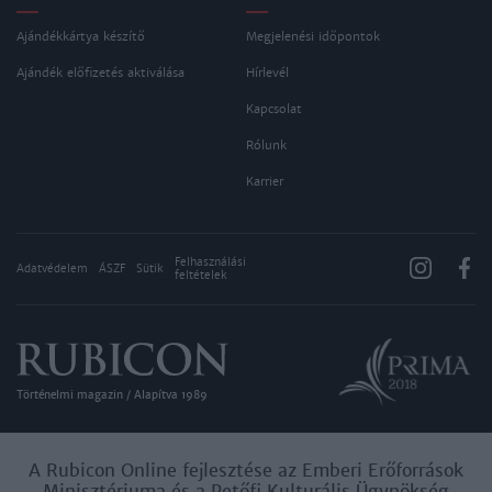
Ajándékkártya készítő
Megjelenési időpontok
Ajándék előfizetés aktiválása
Hírlevél
Kapcsolat
Rólunk
Karrier
Felhasználási
Adatvédelem
ÁSZF
Sütik
feltételek
Történelmi magazin / Alapítva 1989
A Rubicon Online fejlesztése az Emberi Erőforrások
Minisztériuma és a Petőfi Kulturális Ügynökség