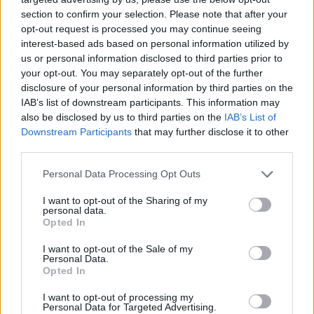
section to confirm your selection. Please note that after your
Próbálja ki a Rubicon Online-t
opt-out request is processed you may continue seeing
mindössze 200 Ft-ért
, és olvassa a teljes
interest-based ads based on personal information utilized by
cikket, hirdetések nélkül!
us or personal information disclosed to third parties prior to
your opt-out. You may separately opt-out of the further
disclosure of your personal information by third parties on the
Előfizetőként korlátlan hozzáférést kap
IAB’s list of downstream participants. This information may
minden történelmi tartalmunkhoz:
also be disclosed by us to third parties on the
IAB’s List of
Downstream Participants
that may further disclose it to other
third parties.
A legújabb Rubicon-lapszámok
Please note that this website/app uses one or more Google
Personal Data Processing Opt Outs
Több mint 370 korábbi lapszámunk
services and may gather and store information including but
tartalma
not limited to your visit or usage behaviour. You may click to
I want to opt-out of the Sharing of my
personal data.
grant or deny consent to Google and its third-party tags to
Opted In
Rubicon Online rovatok cikkei
use your data for below specified purposes in below Google
consent section.
I want to opt-out of the Sale of my
Hirdetésmentes olvasó felület
Personal Data.
Opted In
Kedvenc cikkek elmentése, könyvjelzők
I want to opt-out of processing my
Personal Data for Targeted Advertising.