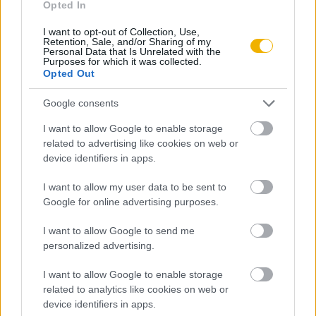
Az első hónap csak 200 Ft-ba kerül. Próbálja
Opted In
ki!
I want to opt-out of Collection, Use,
Retention, Sale, and/or Sharing of my
Personal Data that Is Unrelated with the
Purposes for which it was collected.
KIPRÓBÁLOM 200 FT-ÉRT
Opted Out
Már előfizetőnk?
Ha már regisztrált a Rubicon
Google consents
Online-on, kattintson ide:
BELÉPÉS.
Ha még nem
I want to allow Google to enable storage
rendelkezik felhasználói fiókkal, kattintson ide:
related to advertising like cookies on web or
device identifiers in apps.
REGISZTRÁCIÓ.
I want to allow my user data to be sent to
Google for online advertising purposes.
I want to allow Google to send me
Szerző
personalized advertising.
I want to allow Google to enable storage
Sashalmi Endre
related to analytics like cookies on web or
device identifiers in apps.
Ismerje meg