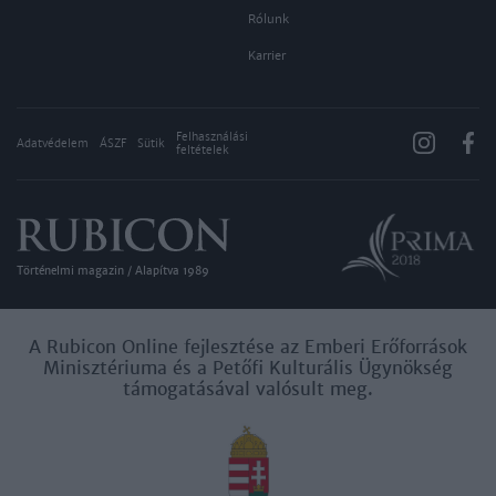
Rólunk
Karrier
Felhasználási
Adatvédelem
ÁSZF
Sütik
feltételek
Történelmi magazin / Alapítva 1989
A Rubicon Online fejlesztése az Emberi Erőforrások
Minisztériuma és a Petőfi Kulturális Ügynökség
támogatásával valósult meg.