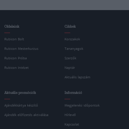
Oldalaink
Cikkek
Rubicon Bolt
Korszakok
Rubicon Mesterkurzus
Tananyagok
Rubicon Próba
Szerzők
Rubicon Intézet
Naptár
Aktuális lapszám
Aktuális promóciók
Információ
Ajándékkártya készítő
Megjelenési időpontok
Ajándék előfizetés aktiválása
Hírlevél
Kapcsolat