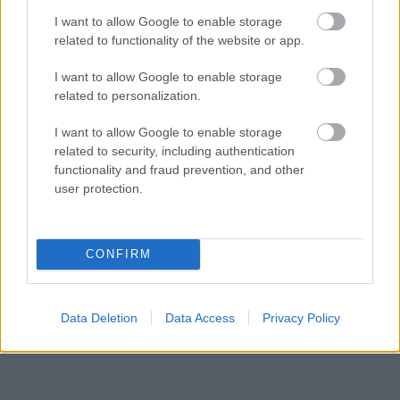
I want to allow Google to enable storage
A szerző cikkei
related to functionality of the website or app.
I want to allow Google to enable storage
related to personalization.
Lapszám
I want to allow Google to enable storage
related to security, including authentication
functionality and fraud prevention, and other
user protection.
CONFIRM
2025/8-9.
Data Deletion
Data Access
Privacy Policy