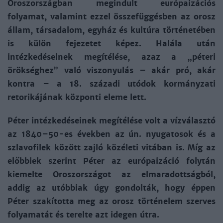
Oroszországban megindult európaizációs
folyamat, valamint ezzel összefüggésben az orosz
állam, társadalom, egyház és kultúra történetében
is külön fejezetet képez. Halála után
intézkedéseinek megítélése, azaz a „péteri
örökséghez” való viszonyulás – akár pró, akár
kontra – a 18. századi utódok kormányzati
retorikájának központi eleme lett.
Péter intézkedéseinek megítélése volt a vízválasztó
az 1840–50-es években az ún. nyugatosok és a
szlavofilek között zajló közéleti vitá­ban is. Míg az
előbbiek szerint Péter az európaizáció folytán
kiemelte Oroszországot az elmaradottságból,
addig az utóbbiak úgy gondolták, hogy éppen
Péter szakította meg az orosz történelem szerves
folyamatát és terelte azt idegen útra.