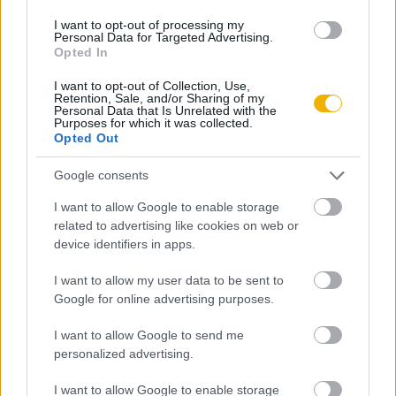
KIPRÓBÁLOM 200 FT-ÉRT
I want to opt-out of processing my
Personal Data for Targeted Advertising.
Opted In
Már előfizetőnk?
Ha már regisztrált a Rubicon
I want to opt-out of Collection, Use,
Online-on, kattintson ide:
BELÉPÉS.
Ha még nem
Retention, Sale, and/or Sharing of my
Personal Data that Is Unrelated with the
rendelkezik felhasználói fiókkal, kattintson ide:
Purposes for which it was collected.
REGISZTRÁCIÓ.
Opted Out
Google consents
I want to allow Google to enable storage
related to advertising like cookies on web or
Szerző
device identifiers in apps.
I want to allow my user data to be sent to
Kouymjian, Dickran
Google for online advertising purposes.
Ismerje meg
I want to allow Google to send me
personalized advertising.
A szerző cikkei
I want to allow Google to enable storage