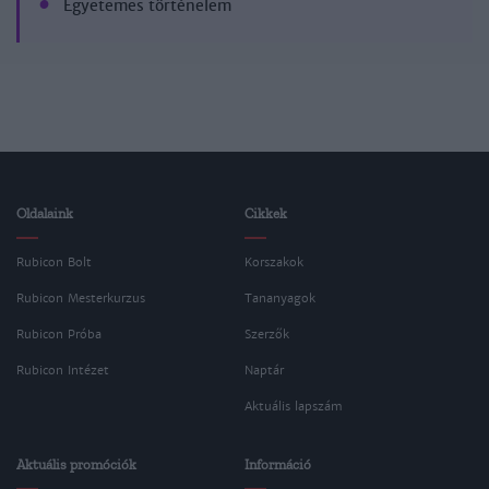
Egyetemes történelem
Oldalaink
Cikkek
Rubicon Bolt
Korszakok
Rubicon Mesterkurzus
Tananyagok
Rubicon Próba
Szerzők
Rubicon Intézet
Naptár
Aktuális lapszám
Aktuális promóciók
Információ