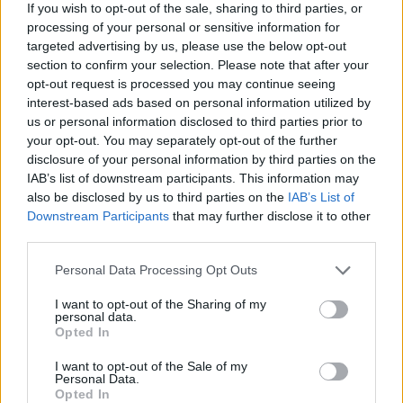
cikket, hirdetések nélkül!
If you wish to opt-out of the sale, sharing to third parties, or
processing of your personal or sensitive information for
targeted advertising by us, please use the below opt-out
Előfizetőként korlátlan hozzáférést kap
section to confirm your selection. Please note that after your
minden történelmi tartalmunkhoz:
opt-out request is processed you may continue seeing
interest-based ads based on personal information utilized by
us or personal information disclosed to third parties prior to
A legújabb Rubicon-lapszámok
your opt-out. You may separately opt-out of the further
disclosure of your personal information by third parties on the
Több mint 370 korábbi lapszámunk
IAB’s list of downstream participants. This information may
tartalma
also be disclosed by us to third parties on the
IAB’s List of
Downstream Participants
that may further disclose it to other
Rubicon Online rovatok cikkei
third parties.
Please note that this website/app uses one or more Google
Hirdetésmentes olvasó felület
Personal Data Processing Opt Outs
services and may gather and store information including but
not limited to your visit or usage behaviour. You may click to
I want to opt-out of the Sharing of my
Kedvenc cikkek elmentése, könyvjelzők
personal data.
grant or deny consent to Google and its third-party tags to
Opted In
use your data for below specified purposes in below Google
Az első hónap csak 200 Ft-ba kerül. Próbálja
consent section.
I want to opt-out of the Sale of my
ki!
Personal Data.
Opted In