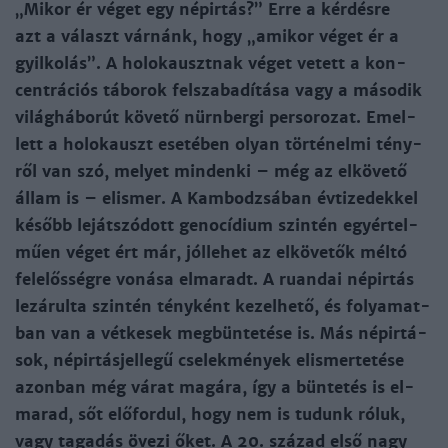
„Mi­kor ér vé­get egy nép­ir­tás?” Er­re a kér­dés­re
azt a vá­laszt vár­nánk, hogy „ami­kor vé­get ér a
gyil­ko­lás”. A ho­lo­kauszt­nak vé­get ve­tett a kon­
cent­rá­ciós tá­bo­rok fel­sza­ba­dí­tá­sa vagy a má­so­dik
vi­lág­há­bo­rút kö­ve­tő nürn­ber­gi per­so­ro­zat. Emel­
lett a holokauszt ese­té­ben olyan tör­té­nel­mi tény­
ről van szó, me­lyet min­den­ki – még az el­kö­ve­tő
ál­lam is – elis­mer. A Kam­bo­dzsá­ban év­ti­ze­dek­kel
ké­sőbb le­ját­szó­dott ge­no­cí­dium szin­tén egyér­tel­
műen vé­get ért már, jól­le­het az el­kö­ve­tők mél­tó
fe­le­lős­ség­re vo­ná­sa el­ma­radt. A ruan­dai nép­ir­tás
le­zá­rul­ta szin­tén tény­ként ke­zel­he­tő, és fo­lya­mat­
ban van a vét­ke­sek meg­bün­te­té­se is. Más nép­ir­tá­
sok, nép­ir­tásjel­le­gű cse­lek­mé­nyek elis­mer­te­té­se
azon­ban még vá­rat ma­gá­ra, így a bün­te­tés is el­
ma­rad, sőt elő­for­dul, hogy nem is tu­dunk ró­luk,
vagy ta­ga­dás öve­zi őket. A 20. szá­zad el­ső nagy