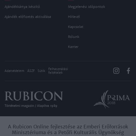
Ajándékkártya készítő
Megjelenési időpontok
Ajándék előfizetés aktiválása
Hírlevél
Kapcsolat
Rólunk
Karrier
Felhasználási
Adatvédelem
ÁSZF
Sütik
feltételek
Történelmi magazin / Alapítva 1989
A Rubicon Online fejlesztése az Emberi Erőforrások
Minisztériuma és a Petőfi Kulturális Ügynökség