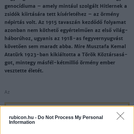
ge­no­cí­diu­ma – amely min­tául szol­gált Hit­ler­nek a
zsi­dók kiir­tá­sá­ra tett kí­sér­le­té­hez – az ör­mény
nép­ir­tás volt. Az 1915 ta­va­szán kez­dő­dő fo­lya­mat
azon­ban nem köt­he­tő egyér­tel­műen az el­ső vi­lág­
há­bo­rú­hoz, ugyanis az 1918-as fegy­ver­nyug­vást
kö­ve­tően sem ma­radt ab­ba. Mi­re Musz­ta­fa Ke­mal
Ata­türk 1923-ban ki­kiál­tot­ta a Tö­rök Köz­tár­sa­sá­
got, mintegy más­fél-két­mil­lió ör­mény em­ber
vesz­tet­te életét.
Az
rubicon.hu -
Do Not Process My Personal
Próbálja ki a Rubicon Online-t
Information
mindössze 200 Ft-ért
, és olvassa a teljes