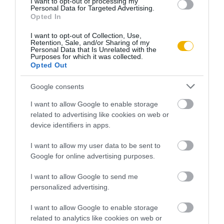
Mégis Harrison nyerte meg a választást 233 elektori
I want to opt-out of processing my
Personal Data for Targeted Advertising.
szavazattal 168 ellenében. Cleveland nem tiltakozott,
Opted In
udvariasan részt vett utódja beiktatásán. Négy év elteltével
I want to opt-out of Collection, Use,
pedig újra indult az elnökválasztáson, amit ezúttal Harrison
Retention, Sale, and/or Sharing of my
Personal Data that Is Unrelated with the
elnök ügyetlenségei, valamint a republikánus vámpolitika
Purposes for which it was collected.
Opted Out
népszerűtlensége miatt meg is nyert. Ő volt mindmáig az
egyetlen elnök, aki egy választási vereség után másodszor is
Google consents
visszatérhetett a Fehér Házba. Vajon a 2024-es választás
I want to allow Google to enable storage
után Donald Trump lesz a második? Hamarosan
related to advertising like cookies on web or
megtudhatjuk.
device identifiers in apps.
I want to allow my user data to be sent to
Google for online advertising purposes.
A 2000-es elnökválasztás
I want to allow Google to send me
personalized advertising.
A republikánus George W. Bush a népi szavazatok kisebb
részét kapta meg, a demokrata Al Gore és a Zöld Párt
I want to allow Google to enable storage
támogatásával induló Nader viszont közösen megszerezte a
related to analytics like cookies on web or