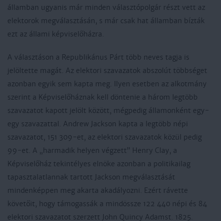
államban ugyanis már minden választópolgár részt vett az
elektorok megválasztásán, s már csak hat államban bízták
ezt az állami képviselőházra.
A választáson a Republikánus Párt több neves tagja is
jelöltette magát. Az elektori szavazatok abszolút többséget
azonban egyik sem kapta meg. Ilyen esetben az alkotmány
szerint a Képviselőháznak kell döntenie a három legtöbb
szavazatot kapott jelölt között, mégpedig államonként egy-
egy szavazattal. Andrew Jackson kapta a legtöbb népi
szavazatot, 151 309-et, az elektori szavazatok közül pedig
99-et. A „harmadik helyen végzett” Henry Clay, a
Képviselőház tekintélyes elnöke azonban a politikailag
tapasztalatlannak tartott Jackson megválasztását
mindenképpen meg akarta akadályozni. Ezért rávette
követőit, hogy támogassák a mindössze 122 440 népi és 84
elektori szavazatot szerzett John Quincy Adamst. 1825.