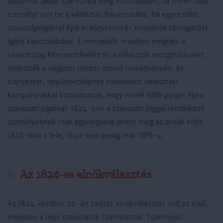
hatalmat akkor szerezheti meg biztosabban, ha minél több
személyt von be a választás folyamatába, ha egyre több
szavazópolgárral épít ki közvetlen és kölcsönös támogatást
ígérő kapcsolatokat. E nemzedék mindent megtett a
választójog kiterjesztéséért és a választók mozgósításáért:
eltörölték a vagyoni cenzus utolsó maradványait, és
szervezett, népünnepélyhez hasonlatos választási
kampányokkal biztosították, hogy minél több polgár éljen
szavazati jogaival. 1824-ben a szavazati joggal rendelkező
személyeknek csak egynegyede jelent meg az urnák előtt,
1828-ban a fele, 1840-ben pedig már 78%-a.
Az 1824-es elnökválasztás
Az 1824. október 26-án tartott elnökválasztás volt az első,
melyben a népi szavazatok számítottak. Tizennyolc