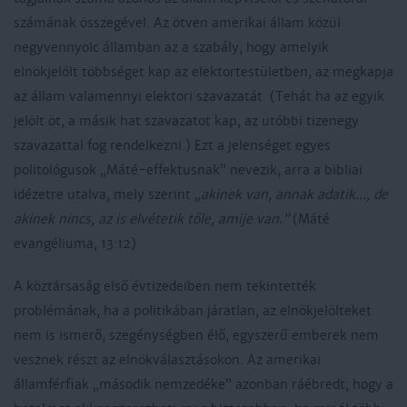
számának összegével. Az ötven amerikai állam közül
negyvennyolc államban az a szabály, hogy amelyik
elnökjelölt többséget kap az elektortestületben, az megkapja
az állam valamennyi elektori szavazatát. (Tehát ha az egyik
jelölt öt, a másik hat szavazatot kap, az utóbbi tizenegy
szavazattal fog rendelkezni.) Ezt a jelenséget egyes
politológusok „Máté-effektusnak” nevezik, arra a bibliai
idézetre utalva, mely szerint
„akinek van, annak adatik..., de
akinek nincs, az is elvétetik tőle, amije van.”
(Máté
evangéliuma, 13:12)
A köztársaság első évtizedeiben nem tekintették
problémának, ha a politikában járatlan, az elnökjelölteket
nem is ismerő, szegénységben élő, egyszerű emberek nem
vesznek részt az elnökválasztásokon. Az amerikai
államférfiak „második nemzedéke” azonban ráébredt, hogy a