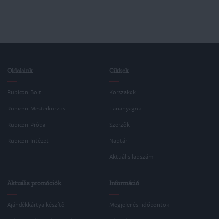
Oldalaink
Cikkek
Rubicon Bolt
Korszakok
Rubicon Mesterkurzus
Tananyagok
Rubicon Próba
Szerzők
Rubicon Intézet
Naptár
Aktuális lapszám
Aktuális promóciók
Információ
Ajándékkártya készítő
Megjelenési időpontok