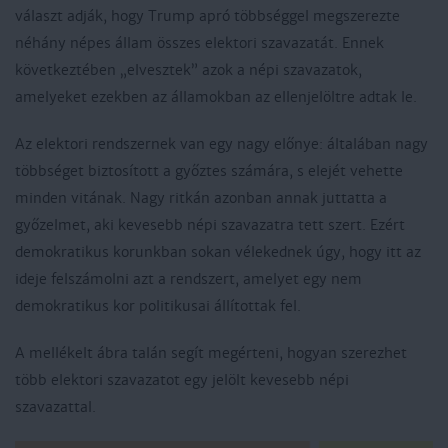
választ adják, hogy Trump apró többséggel megszerezte
néhány népes állam összes elektori szavazatát. Ennek
következtében „elvesztek” azok a népi szavazatok,
amelyeket ezekben az államokban az ellenjelöltre adtak le.
Az elektori rendszernek van egy nagy előnye: általában nagy
többséget biztosított a győztes számára, s elejét vehette
minden vitának. Nagy ritkán azonban annak juttatta a
győzelmet, aki kevesebb népi szavazatra tett szert. Ezért
demokratikus korunkban sokan vélekednek úgy, hogy itt az
ideje felszámolni azt a rendszert, amelyet egy nem
demokratikus kor politikusai állítottak fel.
A mellékelt ábra talán segít megérteni, hogyan szerezhet
több elektori szavazatot egy jelölt kevesebb népi
szavazattal.