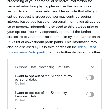
processing of your personal or sensitive information for
Hayes a győztes, aki a fenyegetőző demokraták kibékítésére
targeted advertising by us, please use the below opt-out
ígéretet tett az utolsó megszálló csapatok visszavonására az
section to confirm your selection. Please note that after your
opt-out request is processed you may continue seeing
egykori lázadó Dél államaiból, a déli oktatásügy és
interest-based ads based on personal information utilized by
közlekedés fejlesztésére, valamint arra, hogy legalább egy
us or personal information disclosed to third parties prior to
déli politikust meghív kabinetjébe. Gesztusaival mégsem
your opt-out. You may separately opt-out of the further
sikerült megbékítenie ellenfeleit. Állandóan támadták,
disclosure of your personal information by third parties on the
IAB’s list of downstream participants. This information may
egyszer valaki belőtt az otthonába az ablakon át, és a
also be disclosed by us to third parties on the
IAB’s List of
demokraták még 1878-ban is vizsgálatot akartak indítani
Downstream Participants
that may further disclose it to other
ellene a Képviselőházban.
third parties.
Please note that this website/app uses one or more Google
Personal Data Processing Opt Outs
services and may gather and store information including but
Az 1888-as elnökválasztás
not limited to your visit or usage behaviour. You may click to
I want to opt-out of the Sharing of my
personal data.
grant or deny consent to Google and its third-party tags to
Opted In
use your data for below specified purposes in below Google
Ebben az évben az elnökválasztáson a Demokrata Párt
consent section.
I want to opt-out of the Sale of my
jelöltje, Grover Cleveland elnyert 5 534 488 népi szavazatot,
Personal Data.
Opted In
ellenfele, Benjamin Harrison pedig mindössze 5 443 892-et.