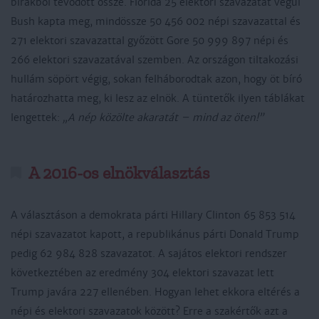
bírákból tevődött össze. Florida 25 elektori szavazatát végül
Bush kapta meg, mindössze 50 456 002 népi szavazattal és
271 elektori szavazattal győzött Gore 50 999 897 népi és
266 elektori szavazatával szemben. Az országon tiltakozási
hullám söpört végig, sokan felháborodtak azon, hogy öt bíró
határozhatta meg, ki lesz az elnök. A tüntetők ilyen táblákat
lengettek:
„A nép közölte akaratát – mind az öten!”
A 2016-os elnökválasztás
A választáson a demokrata párti Hillary Clinton 65 853 514
népi szavazatot kapott, a republikánus párti Donald Trump
pedig 62 984 828 szavazatot. A sajátos elektori rendszer
következtében az eredmény 304 elektori szavazat lett
Trump javára 227 ellenében. Hogyan lehet ekkora eltérés a
népi és elektori szavazatok között? Erre a szakértők azt a