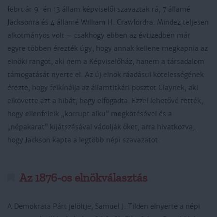
február 9-én 13 állam képviselői szavaztak rá, 7 államé
Jacksonra és 4 államé William H. Crawfordra. Mindez teljesen
alkotmányos volt – csakhogy ebben az évtizedben már
egyre többen érezték úgy, hogy annak kellene megkapnia az
elnöki rangot, aki nem a Képviselőház, hanem a társadalom
támogatását nyerte el. Az új elnök ráadásul kötelességének
érezte, hogy felkínálja az államtitkári posztot Claynek, aki
elkövette azt a hibát, hogy elfogadta. Ezzel lehetővé tették,
hogy ellenfeleik „korrupt alku” megkötésével és a
„népakarat” kijátszásával vádolják őket, arra hivatkozva,
hogy Jackson kapta a legtöbb népi szavazatot.
Az 1876-os elnökválasztás
A Demokrata Párt jelöltje, Samuel J. Tilden elnyerte a népi