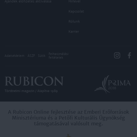
Ajándék előfizetés aktiválása
Hírlevél
Kapcsolat
Rólunk
Karrier
Felhasználási
Adatvédelem
ÁSZF
Sütik
feltételek
Történelmi magazin / Alapítva 1989
A Rubicon Online fejlesztése az Emberi Erőforrások
Minisztériuma és a Petőfi Kulturális Ügynökség
támogatásával valósult meg.