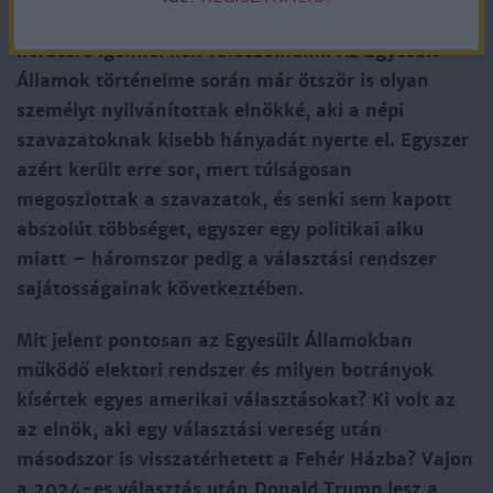
legdemokratikusabb országa, de a címben feltett
kérdésre igennel kell válaszolnunk. Az Egyesült
Államok történelme során már ötször is olyan
személyt nyilvánítottak elnökké, aki a népi
szavazatoknak kisebb hányadát nyerte el. Egyszer
azért került erre sor, mert túlságosan
megoszlottak a szavazatok, és senki sem kapott
abszolút többséget, egyszer egy politikai alku
miatt – háromszor pedig a választási rendszer
sajátosságainak következtében.
Mit jelent pontosan az Egyesült Államokban
működő elektori rendszer és milyen botrányok
kísértek egyes amerikai választásokat? Ki volt az
az elnök, aki egy választási vereség után
másodszor is visszatérhetett a Fehér Házba? Vajon
a 2024-es választás után Donald Trump lesz a