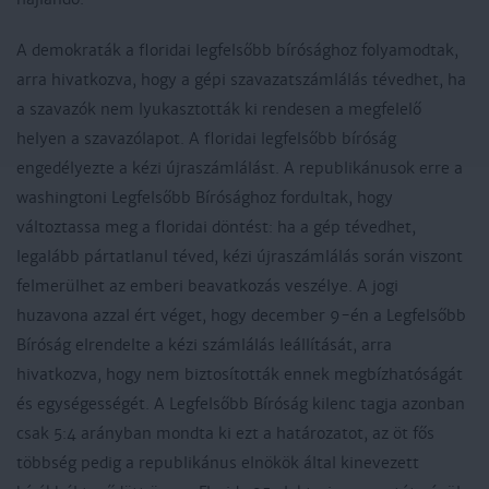
A demokraták a floridai legfelsőbb bírósághoz folyamodtak,
arra hivatkozva, hogy a gépi szavazatszámlálás tévedhet, ha
a szavazók nem lyukasztották ki rendesen a megfelelő
helyen a szavazólapot. A floridai legfelsőbb bíróság
engedélyezte a kézi újraszámlálást. A republikánusok erre a
washingtoni Legfelsőbb Bírósághoz fordultak, hogy
változtassa meg a floridai döntést: ha a gép tévedhet,
legalább pártatlanul téved, kézi újraszámlálás során viszont
felmerülhet az emberi beavatkozás veszélye. A jogi
huzavona azzal ért véget, hogy december 9-én a Legfelsőbb
Bíróság elrendelte a kézi számlálás leállítását, arra
hivatkozva, hogy nem biztosították ennek megbízhatóságát
és egységességét. A Legfelsőbb Bíróság kilenc tagja azonban
csak 5:4 arányban mondta ki ezt a határozatot, az öt fős
többség pedig a republikánus elnökök által kinevezett