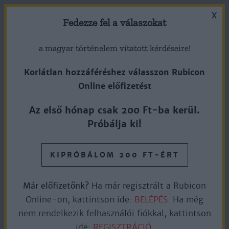
X
Fedezze fel a válaszokat
a magyar történelem vitatott kérdéseire!
Korlátlan hozzáféréshez válasszon Rubicon
Online előfizetést
Megnyerheti-e az amerikai
Az első hónap csak 200 Ft-ba kerül.
elnökválasztást, akire
Próbálja ki!
kevesebben szavaztak?
KIPRÓBÁLOM 200 FT-ÉRT
Ingyen olvasható
6perc olvasás
Már előfizetőnk?
Ha már regisztrált a Rubicon
Online-on, kattintson ide:
BELÉPÉS.
Ha még
nem rendelkezik felhasználói fiókkal, kattintson
Az Amerikai Egyesült Államok sokak szerint a világ
ide:
REGISZTRÁCIÓ.