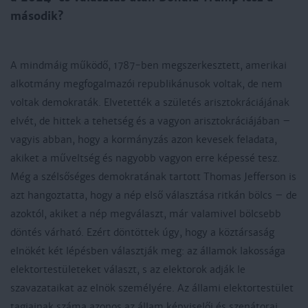
második?
A mindmáig működő, 1787-ben megszerkesztett, amerikai
alkotmány megfogalmazói republikánusok voltak, de nem
voltak demokraták. Elvetették a születés arisztokráciájának
elvét, de hittek a tehetség és a vagyon arisztokráciájában –
vagyis abban, hogy a kormányzás azon kevesek feladata,
akiket a műveltség és nagyobb vagyon erre képessé tesz.
Még a szélsőséges demokratának tartott Thomas Jefferson is
azt hangoztatta, hogy a nép első választása ritkán bölcs – de
azoktól, akiket a nép megválaszt, már valamivel bölcsebb
döntés várható. Ezért döntöttek úgy, hogy a köztársaság
elnökét két lépésben választják meg: az államok lakossága
elektortestületeket választ, s az elektorok adják le
szavazataikat az elnök személyére. Az állami elektortestület
tagjainak száma azonos az állam képviselői és szenátorai