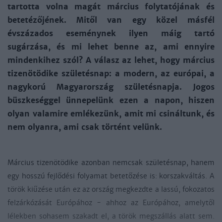
tartotta volna magát március folytatójának és
betetézőjének. Mitől van egy közel másfél
évszázados eseménynek ilyen máig tartó
sugárzása, és mi lehet benne az, ami ennyire
mindenkihez szól? A válasz az lehet, hogy március
tizenötödike születésnap: a modern, az európai, a
nagykorú Magyarország születésnapja. Jogos
büszkeséggel ünnepelünk ezen a napon, hiszen
olyan valamire emlékezünk, amit mi csináltunk, és
nem olyanra, ami csak történt velünk.
Március tizenötödike azonban nemcsak születésnap, hanem
egy hosszú fejlődési folyamat betetőzése is: korszakváltás. A
török kiűzése után ez az ország megkezdte a lassú, fokozatos
felzárkózását Európához - ahhoz az Európához, amelytől
lélekben sohasem szakadt el, a török megszállás alatt sem.