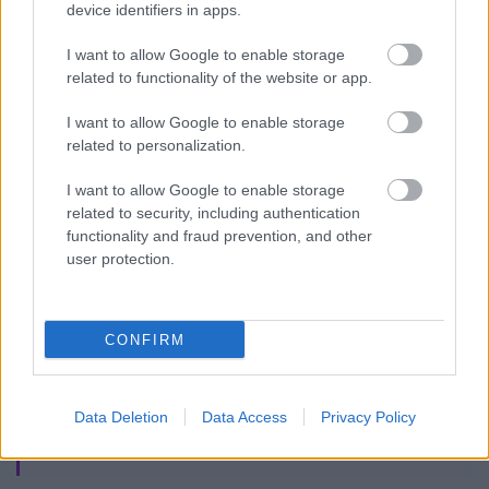
device identifiers in apps.
I want to allow Google to enable storage
related to functionality of the website or app.
I want to allow Google to enable storage
related to personalization.
1990/2.
I want to allow Google to enable storage
related to security, including authentication
functionality and fraud prevention, and other
user protection.
Korszak
CONFIRM
Magyar történelem
Az 1848-49-es szabadságharc (1848-1849-
Data Deletion
Data Access
Privacy Policy
ig)