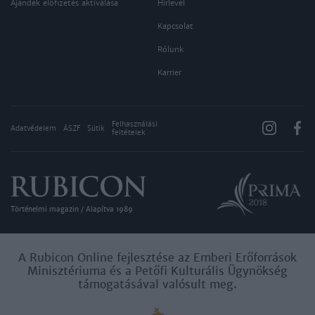
Ajándék előfizetés aktiválása
Hírlevél
Kapcsolat
Rólunk
Karrier
Felhasználási
Adatvédelem
ÁSZF
Sütik
feltételek
Történelmi magazin / Alapítva 1989
A Rubicon Online fejlesztése az Emberi Erőforrások
Minisztériuma és a Petőfi Kulturális Ügynökség
támogatásával valósult meg.