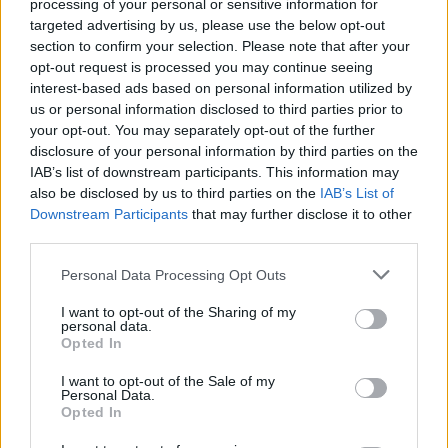
processing of your personal or sensitive information for
targeted advertising by us, please use the below opt-out
A legújabb Rubicon-lapszámok
section to confirm your selection. Please note that after your
opt-out request is processed you may continue seeing
Több mint 370 korábbi lapszámunk
interest-based ads based on personal information utilized by
tartalma
us or personal information disclosed to third parties prior to
your opt-out. You may separately opt-out of the further
Rubicon Online rovatok cikkei
disclosure of your personal information by third parties on the
IAB’s list of downstream participants. This information may
Hirdetésmentes olvasó felület
also be disclosed by us to third parties on the
IAB’s List of
Downstream Participants
that may further disclose it to other
Kedvenc cikkek elmentése, könyvjelzők
third parties.
Please note that this website/app uses one or more Google
Personal Data Processing Opt Outs
Az első hónap csak 200 Ft-ba kerül. Próbálja
services and may gather and store information including but
ki!
not limited to your visit or usage behaviour. You may click to
I want to opt-out of the Sharing of my
personal data.
grant or deny consent to Google and its third-party tags to
Opted In
use your data for below specified purposes in below Google
KIPRÓBÁLOM 200 FT-ÉRT
consent section.
I want to opt-out of the Sale of my
Personal Data.
Opted In
Már előfizetőnk?
Ha már regisztrált a Rubicon
Online-on, kattintson ide:
BELÉPÉS.
Ha még nem