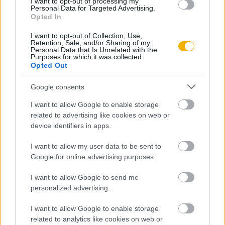
I want to opt-out of processing my
Personal Data for Targeted Advertising.
rendelkezik felhasználói fiókkal, kattintson ide:
Opted In
REGISZTRÁCIÓ.
I want to opt-out of Collection, Use,
Retention, Sale, and/or Sharing of my
Personal Data that Is Unrelated with the
Purposes for which it was collected.
Opted Out
Szerző
Google consents
I want to allow Google to enable storage
Katona Tamás
related to advertising like cookies on web or
device identifiers in apps.
Ismerje meg
I want to allow my user data to be sent to
A szerző cikkei
Google for online advertising purposes.
I want to allow Google to send me
personalized advertising.
Lapszám
I want to allow Google to enable storage
related to analytics like cookies on web or