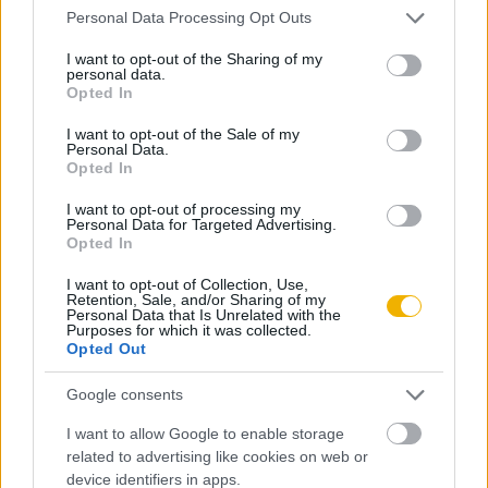
Please note that this website/app uses one or more Google
ki!
Personal Data Processing Opt Outs
Az ütközet orosz forrásai és jelentőségük
services and may gather and store information including but
A moszkvai Oroszországi Állami Hadtörténelmi Levéltárban
not limited to your visit or usage behaviour. You may click to
I want to opt-out of the Sharing of my
personal data.
KIPRÓBÁLOM 200 FT-ÉRT
2012 nyarán találtam rá Alekszandr Nyikolajevics Lüders
grant or deny consent to Google and its third-party tags to
Opted In
use your data for below specified purposes in below Google
tábornoknak a segesvári ütközetről beszámoló eredeti
consent section.
I want to opt-out of the Sale of my
jelentésére és annak kiegészítésére, amelyet a
Már előfizetőnk?
Ha már regisztrált a Rubicon
Personal Data.
Opted In
Magyarországra bevonult orosz haderő főparancsnokához,
Online-on, kattintson ide:
BELÉPÉS.
Ha még nem
Ivan Fjodorovics Paszkevics tábornagyhoz intézett. Bem
rendelkezik felhasználói fiókkal, kattintson ide:
I want to opt-out of processing my
Personal Data for Targeted Advertising.
altábornagy orosz ellenfelének jelentése augusztus 2-án
REGISZTRÁCIÓ.
Opted In
Segesváron kelt. Lüders később, Nagyszebenben augusztus
I want to opt-out of Collection, Use,
9-én írott jelentésében visszatért a segesvári ütközetre és
Retention, Sale, and/or Sharing of my
Personal Data that Is Unrelated with the
további részleteket közölt róla. Ezeknek a jelentéseknek a
Purposes for which it was collected.
tartalma a magyar történettudomány számára régen ismert:
Opted Out
Szerző
a szentpétervári angol követ 1849. augusztus 16-i és
Google consents
augusztus 24-i, Lord Palmerston angol külügyminiszterhez
Rosonczy Ildikó
írt jelentéseinek mellékleteként nyomtatásban már 1851-
I want to allow Google to enable storage
related to advertising like cookies on web or
ben napvilágot láttak egy angol
Ismerje meg
device identifiers in apps.