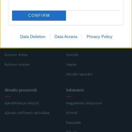
CONFIRM
Oldalaink
Cikkek
Rubicon Bolt
Korszakok
Data Deletion
Data Access
Privacy Policy
Rubicon Mesterkurzus
Tananyagok
Rubicon Próba
Szerzők
Rubicon Intézet
Naptár
Aktuális lapszám
Aktuális promóciók
Információ
Ajándékkártya készítő
Megjelenési időpontok
Ajándék előfizetés aktiválása
Hírlevél
Kapcsolat