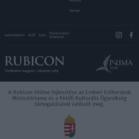
Rólunk
Karrier
Felhasználási
Adatvédelem
ÁSZF
Sütik
feltételek
Történelmi magazin / Alapítva 1989
A Rubicon Online fejlesztése az Emberi Erőforrások
Minisztériuma és a Petőfi Kulturális Ügynökség
támogatásával valósult meg.