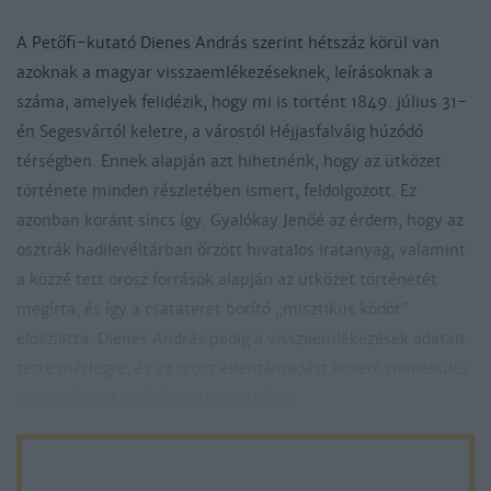
A Petőfi-kutató Dienes András szerint hétszáz körül van
azoknak a magyar visszaemlékezéseknek, leírásoknak a
száma, amelyek felidézik, hogy mi is történt 1849. július 31-
én Segesvártól keletre, a várostól Héjjasfalváig húzódó
térségben. Ennek alapján azt hihetnénk, hogy az ütközet
története minden részletében ismert, feldolgozott. Ez
azonban koránt sincs így. Gyalókay Jenőé az érdem, hogy az
osztrák hadilevéltárban őrzött hivatalos iratanyag, valamint
a közzé tett orosz források alapján az ütközet történetét
megírta, és így a csatateret borító „misztikus ködöt”
eloszlatta. Dienes András pedig a visszaemlékezések adatait
tette mérlegre, és az orosz ellentámadást követő menekülés
körülményeit próbálta rekonstruálni.
A segesvári ütközetre vonatkozó tengernyi magyar
visszaemlékezés jó része kétes értékű, mert évekkel, sőt