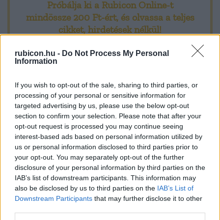
Próbálja ki a Rubicon Online-t
évtizedekkel későbbi időből származik, és nem elsősorban
mindössze 200 Ft-ért
, és olvassa a teljes
magával az ütközettel, hanem a küzdelemben részt sem vett
cikket, hirdetések nélkül!
Petőfi eltűnésével foglalkozik. Ahogy múltak az esztendők,
az ütközet résztvevőinek vagy csupán szemtanúinak az
rubicon.hu -
Do Not Process My Personal
Előfizetőként korlátlan hozzáférést kap
emlékei megfakultak, a hangsúlyok eltolódtak, az árnyalatok
Information
minden történelmi tartalmunkhoz:
összemosódtak, s az emlékek közé a másoktól szerzett
If you wish to opt-out of the sale, sharing to third parties, or
információk saját élményként épültek be. Azok a tanúk
processing of your personal or sensitive information for
A legújabb Rubicon-lapszámok
pedig, akik Petőfit menekülni, elesni látták, egyre
targeted advertising by us, please use the below opt-out
szaporodtak. Mint azok is, akik a költőt menteni próbálták.
section to confirm your selection. Please note that after your
Több mint 370 korábbi lapszámunk
opt-out request is processed you may continue seeing
Vagyis annak az óhajnak, hogy meg kell találni a költő sírját,
tartalma
interest-based ads based on personal information utilized by
sokan akartak eleget tenni, és gyakran azt mondták fel, amit
us or personal information disclosed to third parties prior to
Rubicon Online rovatok cikkei
a közvélemény hallani akart tőlük. Ráadásul közvetlen az
your opt-out. You may separately opt-out of the further
ütközet után vagy legalábbis röviddel utána papírra vetett
disclosure of your personal information by third parties on the
Hirdetésmentes olvasó felület
IAB’s list of downstream participants. This information may
magyar szemtanúi, résztvevői feljegyzések, beszámolók
also be disclosed by us to third parties on the
IAB’s List of
nincsenek, és a felgyorsuló események sodrában részletes
Kedvenc cikkek elmentése, könyvjelzők
Downstream Participants
that may further disclose it to other
hivatalos jelentés, haditudósítás sem készült a küzdelemről.
third parties.
Az első hónap csak 200 Ft-ba kerül. Próbálja