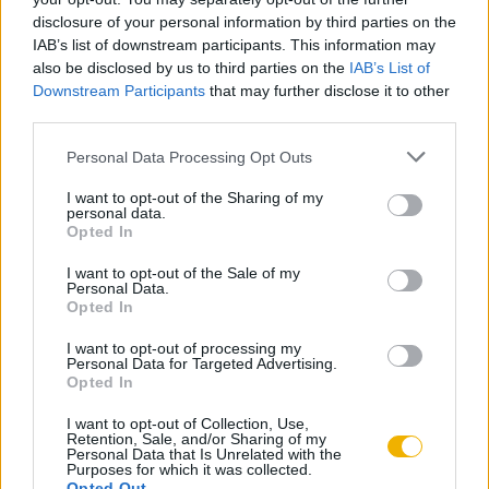
disclosure of your personal information by third parties on the
Az első hónap csak 200 Ft-ba kerül. Próbálja
IAB’s list of downstream participants. This information may
also be disclosed by us to third parties on the
ki!
IAB’s List of
Downstream Participants
that may further disclose it to other
third parties.
KIPRÓBÁLOM 200 FT-ÉRT
Please note that this website/app uses one or more Google
Personal Data Processing Opt Outs
services and may gather and store information including but
Már előfizetőnk?
Ha már regisztrált a Rubicon
not limited to your visit or usage behaviour. You may click to
I want to opt-out of the Sharing of my
personal data.
grant or deny consent to Google and its third-party tags to
Online-on, kattintson ide:
BELÉPÉS.
Ha még nem
Opted In
use your data for below specified purposes in below Google
rendelkezik felhasználói fiókkal, kattintson ide:
consent section.
I want to opt-out of the Sale of my
REGISZTRÁCIÓ.
Personal Data.
Opted In
I want to opt-out of processing my
Personal Data for Targeted Advertising.
Opted In
Szerző
I want to opt-out of Collection, Use,
Retention, Sale, and/or Sharing of my
Personal Data that Is Unrelated with the
Purposes for which it was collected.
Johancsik János
Opted Out