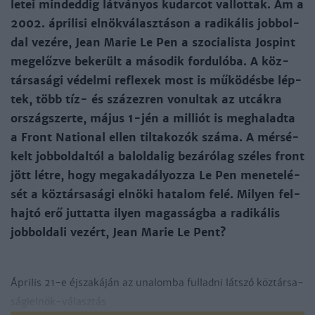
le­tei minded­dig lát­vá­nyos ku­dar­cot val­lot­tak. Ám a
2002. áp­ri­li­si el­nök­vá­lasz­tá­son a ra­di­ká­lis jobb­ol­
dal ve­zé­re, Jean Ma­rie Le Pen a szocialista Jospint
megelőzve bekerült a második fordulóba. A köz­
tár­sa­sá­gi vé­del­mi ref­le­xek most is mű­kö­dés­be lép­
tek, több tíz- és száz­ez­ren vo­nul­tak az ut­cák­ra
or­szág­szer­te, má­jus 1-jén a mil­liót is meg­ha­lad­ta
a Front National el­len til­ta­ko­zók szá­ma. A mér­sé­
kelt jobb­ol­dal­tól a balol­da­lig be­zá­ró­lag szé­les front
jött lét­re, hogy megaka­dá­lyoz­za Le Pen me­ne­te­lé­
sét a köz­tár­sa­sá­gi el­nö­ki ha­ta­lom fe­lé. Mi­lyen fel­
haj­tó erő jut­tat­ta ilyen ma­gas­ság­ba a ra­di­ká­lis
jobb­ol­da­li ve­zért, Jean Ma­rie Le Pent?
Áp­ri­lis 21-e éj­sza­ká­ján az una­lom­ba ful­lad­ni lát­szó köz­tár­sa­
sá­gi­el­nök-vá­lasz­tás