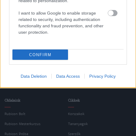
related to personalization.
Korszak
I want to allow Google to enable storage
related to security, including authentication
functionality and fraud prevention, and other
Egyetemes történelem
user protection.
A hidegháború kora (1945 után)
CONFIRM
Data Deletion
Data Access
Privacy Policy
Oldalaink
Cikkek
Rubicon Bolt
Korszakok
Rubicon Mesterkurzus
Tananyagok
Rubicon Próba
Szerzők