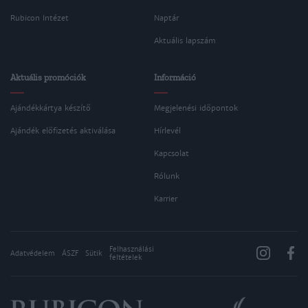
Rubicon Intézet
Naptár
Aktuális lapszám
Aktuális promóciók
Információ
Ajándékkártya készítő
Megjelenési időpontok
Ajándék előfizetés aktiválása
Hírlevél
Kapcsolat
Rólunk
Karrier
Felhasználási
Adatvédelem
ÁSZF
Sütik
feltételek