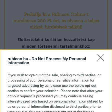
Próbálja ki a Rubicon Online-t
mindössze 200 Ft-ért
, és olvassa a teljes
cikket, hirdetések nélkül!
Előfizetőként korlátlan hozzáférést kap
minden történelmi tartalmunkhoz:
rubicon.hu -
Do Not Process My Personal
A legújabb Rubicon-lapszámok
Information
Több mint 370 korábbi lapszámunk
If you wish to opt-out of the sale, sharing to third parties, or
tartalma
processing of your personal or sensitive information for
targeted advertising by us, please use the below opt-out
Rubicon Online rovatok cikkei
section to confirm your selection. Please note that after your
opt-out request is processed you may continue seeing
Hirdetésmentes olvasó felület
interest-based ads based on personal information utilized by
us or personal information disclosed to third parties prior to
Kedvenc cikkek elmentése, könyvjelzők
your opt-out. You may separately opt-out of the further