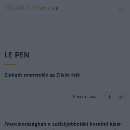
LE PEN
Elakadt menetelés az Elisée felé
8perc olvasás
Fran­ciaor­szág­ban a szél­ső­jobb­ol­dal ha­tal­mi kí­sér­