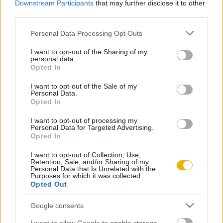
nyok és kör­nye­ze­tük Rom­kert­té ala­kí­tá­sa volt,
Downstream Participants
that may further disclose it to other
Már előfizetőnk?
Ha már regisztrált a Rubicon
third parties.
Online-on, kattintson ide:
BELÉPÉS.
Ha még nem
Please note that this website/app uses one or more Google
Personal Data Processing Opt Outs
rendelkezik felhasználói fiókkal, kattintson ide:
services and may gather and store information including but
REGISZTRÁCIÓ.
not limited to your visit or usage behaviour. You may click to
I want to opt-out of the Sharing of my
personal data.
grant or deny consent to Google and its third-party tags to
Opted In
use your data for below specified purposes in below Google
consent section.
I want to opt-out of the Sale of my
Personal Data.
Opted In
Szerző
I want to opt-out of processing my
Personal Data for Targeted Advertising.
Opted In
Éry Kinga
I want to opt-out of Collection, Use,
Ismerje meg
Retention, Sale, and/or Sharing of my
Personal Data that Is Unrelated with the
Purposes for which it was collected.
A szerző cikkei
Opted Out
Google consents