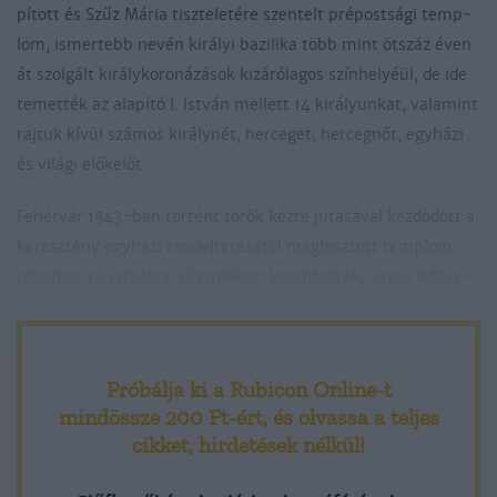
pí­tott és Szűz Má­ria tisz­te­le­té­re szen­telt pré­post­sá­gi temp­
lom, is­mer­tebb ne­vén ki­rá­lyi ba­zi­li­ka több mint öt­száz éven
át szol­gált ki­rály­ko­ro­ná­zá­sok ki­zá­ró­la­gos szín­he­lyéül, de ide
te­met­ték az ala­pí­tó I. Ist­ván mel­lett 14 ki­rá­lyun­kat, va­la­mint
raj­tuk kí­vül szá­mos ki­rály­nét, her­ce­get, her­ceg­nőt, egy­há­zi
és vi­lá­gi elő­ke­lőt.
Fe­hér­vár 1543-ban tör­tént tö­rök kéz­re ju­tá­sá­val kez­dő­dött a
ke­resz­tény egy­há­zi ren­del­te­té­sé­től meg­fosz­tott temp­lom
ro­ha­mos pusz­tu­lá­sa: sír­em­lé­keit le­rom­bol­ták, sír­jait ki­fosz­
tot­ták, kő­anya­gát ki­ter­mel­ték. A 19. szá­zad kö­ze­pén az egy­
ko­ri ha­tal­mas épü­let­nek már fel­szí­ni nyo­ma sem volt.
Próbálja ki a Rubicon Online-t
1848 de­cem­be­ré­ben azon­ban a vé­let­len és Ér­dy Já­nos ása­tá­
mindössze 200 Ft-ért
, és olvassa a teljes
sa nap­vi­lág­ra hoz­ta III. Bé­la ki­rály és fe­le­sé­ge, An­na ki­rály­né
cikket, hirdetések nélkül!
sér­tet­len sír­kam­rá­ját, ben­ne csont­vá­zai­kat és a ve­lük el­te­
me­tett ki­rá­lyi jel­vé­nye­ket, ék­sze­re­ket. Ma a ki­rá­lyi csont­vá­