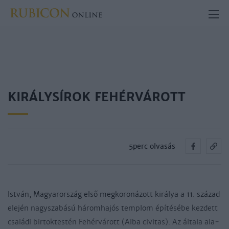
KIRÁLYSÍROK FE­HÉR­VÁ­ROTT
5perc olvasás
Ist­ván, Ma­gyaror­szág el­ső meg­­ko­ro­ná­zott ki­rá­lya a 11. szá­zad
ele­jén nagy­sza­bá­sú há­rom­ha­jós temp­lom épí­té­sé­be kez­dett
csa­lá­di bir­tok­tes­tén Fe­hér­vá­rott (Al­ba ci­vi­tas). Az ál­ta­la ala­