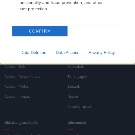
functionality and fraud prevention, and other
user protection.
CONFIRM
Data Deletion
Data Access
Privacy Policy
Oldalaink
Cikkek
Rubicon Bolt
Korszakok
Rubicon Mesterkurzus
Tananyagok
Rubicon Próba
Szerzők
Rubicon Intézet
Naptár
Aktuális lapszám
Aktuális promóciók
Információ