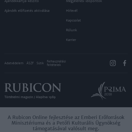
Ajándékkártya készítő
Megjelenési időpontok
Ajándék előfizetés aktiválása
Hírlevél
Kapcsolat
Rólunk
Karrier
Felhasználási
Adatvédelem
ÁSZF
Sütik
feltételek
Történelmi magazin / Alapítva 1989
A Rubicon Online fejlesztése az Emberi Erőforrások
Minisztériuma és a Petőfi Kulturális Ügynökség
támogatásával valósult meg.