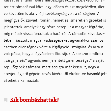
Kas­sát és a Rahó–Máramarossziget között közle­kedő vo­na­
tot ért tá­ma­dás­sal kö­zel egy idő­ben és azt megelő­zően, il­let­
ve kö­ve­tően is ak­tív lé­gi te­vé­keny­ség volt a tér­ség­ben. A
meg­fi­gye­lők szov­jet, ro­mán, né­met és is­me­ret­len gé­pe­ket is
je­len­tet­tek, ame­lyek egy ré­sze be­re­pült a ma­gyar lég­tér­be,
míg má­sok vissza­for­dul­tak a ha­tárról. A tá­ma­dás kö­vet­kez­
té­ben riasz­tott ma­gyar va­dász­gé­pe­ket ugyanak­kor szá­mos
eset­ben el­len­ség­nek vél­te a lé­gifi­gye­lő-szol­gá­lat, és ar­ra is
volt pél­da, hogy a lég­vé­de­lem lőtt rá­juk. A sok­szor em­lí­tett
„sár­ga jel­zés” ugyan­is nem je­len­tett „men­tes­sé­get” a sa­ját
re­pü­lő­gé­pek szá­má­ra, mert ad­dig­ra már ki­de­rült, hogy a
szov­jet lé­gie­rő gé­pein ke­vés ki­vé­tel­től el­te­kint­ve ha­son­ló jel­
zé­se­ket al­kal­maz­tak.
Kik bom­báz­hat­tak?