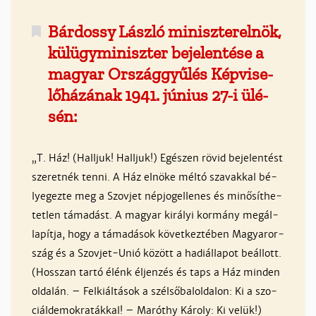
Bár­dos­sy Lász­ló mi­nisz­ter­el­nök,
kül­ügy­mi­nisz­ter be­je­len­té­se a
ma­gyar Or­szág­gyű­lés Kép­vi­se­
lő­há­zá­nak 1941. jú­nius 27-i ülé­
sén:
„T. Ház! (Hall­juk! Hall­juk!) Egé­szen rö­vid be­je­len­tést
sze­ret­nék ten­ni. A Ház el­nö­ke mél­tó sza­vak­kal bé­
lye­gez­te meg a Szov­jet nép­jo­gel­le­nes és mi­nő­sít­he­
tet­len tá­ma­dást. A ma­gyar ki­rá­lyi kor­mány megál­
la­pít­ja, hogy a tá­ma­dá­sok kö­vet­kez­té­ben Ma­gyaror­
szág és a Szov­jet-Unió kö­zött a ha­di­ál­la­pot beál­lott.
(Hosszan tar­tó élénk él­jen­zés és taps a Ház min­den
ol­da­lán. – Fel­kiál­­tá­sok a szél­ső­bal­ol­da­lon: Ki a szo­
ciál­de­mok­ra­ták­kal! – Ma­ró­thy Ká­roly: Ki ve­lük!)