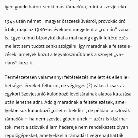
igen gondolhatott senki más támadóra, mint a szovjetekre.
1945 után né­met–ma­gyar összees­kü­vés­ről, pro­vo­ká­ció­ról
ír­tak, majd az 1980-as évek­ben meg­je­lent a „ro­mán” vo­nal
is. Egyér­tel­mű bi­zo­nyí­ték­kal a mai na­pig egyik fel­té­te­le­zés
mel­lett sem tu­dott sen­ki szol­gál­ni. Így ma­rad­nak a fel­té­te­le­
zé­sek, ame­lyek kö­zül a leg­va­ló­szí­nűbb­nek a szov­jet „va­
riáns” lát­szik.
Ter­mé­sze­te­sen va­la­mennyi fel­té­te­le­zés mel­lett és el­len le­
het­sé­ges ér­ve­ket fel­hoz­ni, de vég­le­ges (?) vá­laszt csak az
egy­ko­ri Szov­jetunió kü­lön­bö­ző le­vél­tá­rai­nak ala­pos ku­ta­tá­sa
után le­het­ne ad­ni. Ad­dig ma­rad­nak a fel­té­te­le­zé­sek, ame­
lyek­be sok kü­lön­bö­ző „öt­let is be­le­fér”, de pél­dául a szlo­vák
tá­ma­dók – ha nem szov­jet gé­pen ül­tek – azért is ki­zár­ha­
tók, mert a szlo­vák ál­lam had­ere­je nem ren­del­ke­zett olyan
re­pü­lő­gé­pek­kel, ame­lyek­kel a tá­ma­dást vég­re­hajt­hat­ták