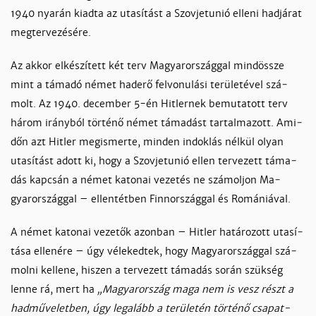
1940 nya­rán kiad­ta az uta­sí­tást a Szov­jetunió el­le­ni had­já­rat
meg­ter­ve­zé­sé­re.
Az ak­kor el­ké­szí­tett két terv Ma­gyar­or­szág­gal mindössze
mint a tá­ma­dó né­met had­erő fel­vo­nu­lá­si te­rü­le­té­vel szá­
molt. Az 1940. de­cem­ber 5-én Hit­ler­nek be­mu­ta­tott terv
há­rom irány­ból tör­té­nő né­met tá­ma­dást tar­tal­ma­zott. Ami­
dőn azt Hit­ler megis­mer­te, min­den in­dok­lás nél­kül olyan
uta­sí­tást adott ki, hogy a Szov­jetunió el­len ter­ve­zett tá­ma­
dás kap­csán a né­met ka­to­nai ve­ze­tés ne szá­mol­jon Ma­
gyaror­szág­gal – el­len­tét­ben Finnor­szág­gal és Ro­má­niá­val.
A né­met ka­to­nai ve­ze­tők azon­ban – Hit­ler ha­tá­ro­zott uta­sí­
tá­sa el­le­né­re – úgy vé­le­ked­tek, hogy Ma­gyaror­szág­gal szá­
mol­ni kel­le­ne, hi­szen a ter­ve­zett tá­ma­dás so­rán szük­ség
len­ne rá, mert ha
„Ma­gyaror­szág ma­ga nem is vesz részt a
had­mű­ve­let­ben, úgy legalább a te­rü­le­tén tör­té­nő csa­pat­