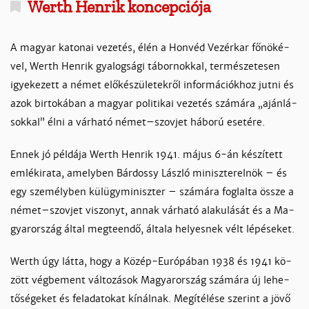
Werth Hen­rik koncepciója
A ma­gyar ka­to­nai ve­ze­tés, élén a Hon­véd Ve­zér­kar fő­nö­ké­
vel, Werth Hen­rik gya­log­sá­gi tá­bor­nok­kal, ter­mé­sze­te­sen
igye­ke­zett a né­met elő­ké­szü­le­tek­ről in­for­má­ciók­hoz jut­ni és
azok bir­to­ká­ban a ma­gyar po­li­ti­kai ve­ze­tés szá­má­ra „aján­lá­
sok­kal” él­ni a vár­ha­tó né­met–szov­jet há­bo­rú ese­té­re.
En­nek jó pél­dá­ja Werth Hen­rik 1941. má­jus 6-án ké­szí­tett
em­lék­ira­ta, amely­ben Bár­dos­sy Lász­ló mi­nisz­ter­el­nök – és
egy sze­mély­ben kül­ügy­mi­nisz­ter – szá­má­ra fog­lal­ta össze a
né­met–szov­jet vi­szonyt, an­nak vár­ha­tó ala­ku­lá­sát és a Ma­
gyaror­szág ál­tal meg­teen­dő, ál­ta­la he­lyes­nek vélt lé­pé­se­ket.
Werth úgy lát­ta, hogy a Kö­zép-Eu­ró­pá­ban 1938 és 1941 kö­
zött vég­be­ment vál­to­zá­sok Ma­gyaror­szág szá­má­ra új le­he­
tő­sé­ge­ket és felada­to­kat kí­nál­nak. Megíté­lé­se sze­rint a jö­vő