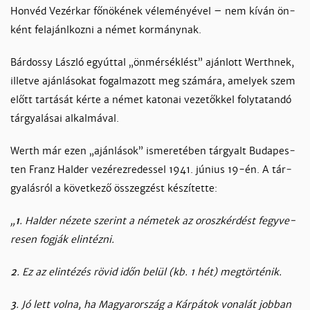
Hon­véd Ve­zér­kar fő­nö­ké­nek vé­le­mé­nyé­vel – nem kí­ván ön­
ként felajánl­koz­ni a né­met kor­mány­nak.
Bár­dos­sy Lász­ló egyút­tal „ön­mér­sék­lést” aján­lott Werth­nek,
il­let­ve aján­lá­so­kat fo­gal­ma­zott meg szá­má­ra, ame­lyek szem
előtt tar­tá­sát kér­te a né­met ka­to­nai ve­ze­tők­kel foly­ta­tan­dó
tár­gya­lá­sai al­kal­má­val.
Werth már ezen „aján­lá­sok” is­me­re­té­ben tár­gyalt Bu­da­pes­
ten Franz Hal­der ve­zér­ez­re­des­sel 1941. jú­nius 19-én. A tár­
gya­lás­ról a kö­vet­ke­ző összeg­zést ké­szí­tet­te:
„
1
. Hal­der né­ze­te sze­rint a né­me­tek az orosz­kér­dést fegy­ve­
re­sen fog­ják elin­téz­ni.
2
. Ez az elin­té­zés rö­vid időn be­lül (kb. 1 hét) meg­tör­té­nik.
3
. Jó lett vol­na, ha Ma­gyaror­szág a Kár­pá­tok vo­na­lát job­ban