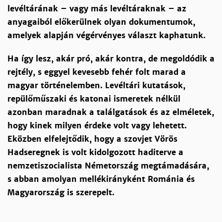
levéltárának – vagy más levéltáraknak – az
anyagaiból előkerülnek olyan dokumentumok,
amelyek alapján végérvényes választ kaphatunk.
Ha így lesz, akár pró, akár kontra, de megoldódik a
rejtély, s eggyel kevesebb fehér folt marad a
magyar történelemben. Levéltári kutatások,
repülőműszaki és katonai ismeretek nélkül
azonban maradnak a találgatások és az elméletek,
hogy kinek milyen érdeke volt vagy lehetett.
Eközben elfelejtődik, hogy a szovjet Vörös
Hadseregnek is volt kidolgozott haditerve a
nemzetiszocialista Németország megtámadására,
s abban amolyan mellékirányként Románia és
Magyarország is szerepelt.