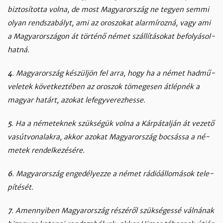
biz­to­sí­tot­ta vol­na, de most Ma­gyaror­szág ne te­gyen sem­mi
olyan rend­sza­bályt, ami az oro­szo­kat alar­mí­roz­ná, vagy ami
a Ma­gyaror­szá­gon át tör­té­nő né­met szál­lí­tá­so­kat be­fo­lyá­sol­
hat­ná.
4
. Ma­gyaror­szág ké­szül­jön fel ar­ra, hogy ha a né­met had­mű­
ve­le­tek kö­vet­kez­té­ben az oro­szok tö­me­ge­sen át­lép­nék a
ma­gyar ha­tárt, azo­kat le­fegy­ve­rez­hes­se.
5
. Ha a né­me­tek­nek szük­sé­gük vol­na a Kár­pá­tal­ján át ve­ze­tő
vas­út­vo­na­lak­ra, ak­kor azo­kat Ma­gyaror­szág bo­csás­sa a né­
me­tek ren­del­ke­zé­sé­re.
6
. Ma­gyaror­szág en­ge­dé­lyez­ze a né­met rá­dió­ál­lo­má­sok te­le­
pí­té­sét.
7
. Amennyi­ben Ma­gyaror­szág ré­szé­ről szük­sé­ges­sé vál­ná­nak