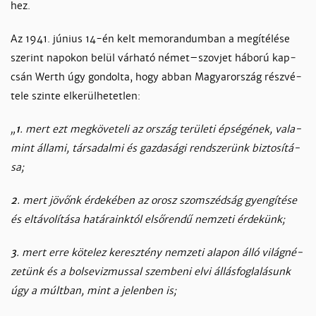
hez.
Az 1941. jú­nius 14-én kelt me­mo­ran­dum­ban a megíté­lé­se
sze­rint na­po­kon be­lül vár­ha­tó né­met–szov­jet há­bo­rú kap­
csán Werth úgy gon­dol­ta, hogy ab­ban Ma­gyaror­szág rész­vé­
te­le szin­te el­ke­rül­he­tet­len:
„
1
. mert ezt meg­kö­ve­te­li az or­szág te­rü­le­ti ép­sé­gé­nek, va­la­
mint ál­la­mi, tár­sa­dal­mi és gaz­da­sá­gi rend­sze­rünk biz­to­sí­tá­
sa;
2
. mert jö­vőnk ér­de­ké­ben az orosz szom­széd­ság gyen­gí­té­se
és el­tá­vo­lí­tá­sa ha­tá­raink­tól el­ső­ren­dű nem­ze­ti ér­de­künk;
3
. mert er­re kö­te­lez ke­resz­tény nem­ze­ti ala­pon ál­ló vi­lág­né­
ze­tünk és a bol­se­viz­mus­sal szem­be­ni el­vi ál­lás­fog­la­lá­sunk
úgy a múlt­ban, mint a je­len­ben is;