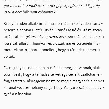
got fel­ven­ni szán­dé­ko­zó né­met gé­pek, egé­szen ad­dig, míg
csak a bom­bák nem rob­ban­tak.”
Kru­dy min­den al­ka­lom­mal más for­má­ban köz­readott tör­té­
ne­tei­re ala­poz­va Pin­tér Ist­ván, Sza­bó Lász­ló és Szász Ist­ván
új­ság­írók az 1960-as és 1970-es évek­ben szá­mos írá­suk­ban
fog­lal­tak ál­lást – hiá­nyos re­pü­lő­szak­mai és tör­té­nel­mi is­
me­re­tek bir­to­ká­ban – amel­lett, hogy a tá­ma­dók né­me­tek
vol­tak.
Ezen „té­nyek” nap­jaink­ban is él­nek még, sőt van­nak, akik
tud­ni vé­lik, hogy a tá­ma­dás ter­vét egy Gel­lért Szál­ló­ban el­
fo­gyasz­tott vil­lás­reg­ge­lin be­szél­te meg a ma­gyar és a né­met
ka­to­nai ve­ze­tés né­hány tag­ja, hogy Ma­gyaror­szá­got „be­le­vi­
gye” a há­bo­rú­ba.