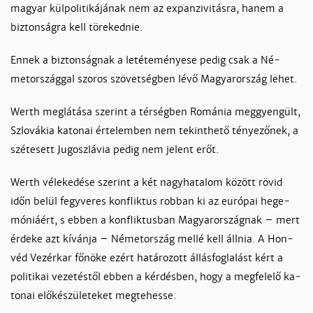
ma­gyar kül­po­li­ti­ká­já­nak nem az ex­pan­zi­vi­tás­ra, ha­nem a
biz­ton­ság­ra kell tö­re­ked­nie.
En­nek a biz­ton­ság­nak a le­té­te­mé­nye­se pe­dig csak a Né­
metor­szág­gal szo­ros szö­vet­ség­ben lé­vő Ma­gyaror­szág le­het.
Werth meg­lá­tá­sa sze­rint a tér­ség­ben Ro­má­nia meg­gyen­gült,
Szlo­vá­kia ka­to­nai ér­te­lem­ben nem te­kint­he­tő té­nye­ző­nek, a
szétesett Ju­go­szlá­via pe­dig nem je­lent erőt.
Werth vé­le­ke­dé­se sze­rint a két nagy­ha­ta­lom kö­zött rö­vid
időn be­lül fegy­ve­res konf­lik­tus rob­ban ki az eu­ró­pai he­ge­
mó­niáért, s eb­ben a konf­lik­tus­ban Ma­gyaror­szág­nak – mert
ér­de­ke azt kí­ván­ja – Né­metor­szág mel­lé kell áll­nia. A Hon­
véd Ve­zér­kar fő­nö­ke ezért ha­tá­ro­zott ál­lás­fog­la­lást kért a
po­li­ti­kai ve­ze­tés­től eb­ben a kér­dés­ben, hogy a meg­fe­le­lő ka­
to­nai elő­ké­szü­le­te­ket meg­te­hes­se.