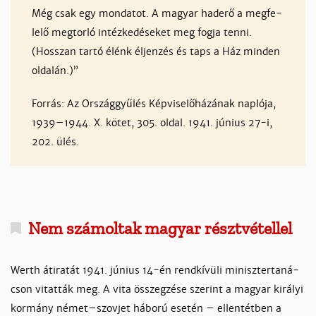
Még csak egy mon­da­tot. A ma­gyar had­erő a meg­fe­
le­lő meg­tor­ló in­téz­ke­dé­se­ket meg fog­ja ten­ni.
(Hosszan tar­tó élénk él­jen­zés és taps a Ház min­den
ol­da­lán.)”
For­rás: Az Or­szág­gyű­lés Kép­vi­se­lő­há­zá­nak nap­ló­ja,
1939–1944. X. kö­tet, 305. ol­dal. 1941. jú­nius 27-i,
202. ülés.
Nem számoltak magyar résztvétellel
Werth átira­tát 1941. jú­nius 14-én rend­kí­vü­li mi­nisz­ter­ta­ná­
cson vi­tat­ták meg. A vi­ta összeg­zé­se sze­rint a ma­gyar ki­rá­lyi
kor­mány né­met–szov­jet há­bo­rú ese­tén – el­len­tét­ben a