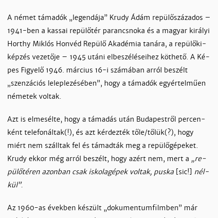
A né­met tá­ma­dók „le­gen­dá­ja” Kru­dy Ádám re­pü­lőszá­za­dos –
1941-ben a kas­sai re­pü­lő­tér pa­rancs­no­ka és a ma­gyar ki­rá­lyi
Hor­thy Mik­lós Hon­véd Re­pü­lő Aka­dé­mia ta­ná­ra, a re­pü­lő­ki­
kép­zés ve­ze­tő­je – 1945 utá­ni el­be­szé­lé­sei­hez köthe­­tő. A Ké­
pes Fi­gye­lő 1946. már­cius 16-i szá­má­ban ar­ról be­szélt
„szen­zá­ciós le­lep­le­zé­sé­ben”, hogy a tá­ma­dók egyér­tel­műen
né­me­tek vol­tak.
Azt is el­me­sél­te, hogy a tá­ma­dás után Bu­da­pest­ről per­cen­
ként te­le­fo­nál­tak(!), és azt kér­dez­ték tő­le/tő­lük(?), hogy
miért nem száll­tak fel és tá­mad­ták meg a re­pü­lő­gé­pe­ket.
Kru­dy ek­kor még ar­ról be­szélt, hogy azért nem, mert a
„re­
pü­lő­té­ren azon­ban csak is­ko­la­gé­pek vol­tak, pus­ka
[sic!]
nél­
kül”
.
Az 1960-as évek­ben ké­szült „do­ku­men­tum­film­ben” már