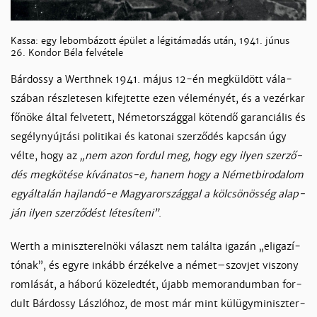
Kassa: egy lebombázott épület a légitámadás után, 1941. júnus
26. Kondor Béla felvétele
Bár­dos­sy a Werth­nek 1941. má­jus 12-én meg­kül­dött vá­la­
szá­ban rész­le­te­sen ki­fej­tet­te ezen vé­le­mé­nyét, és a ve­zér­kar
fő­nö­ke ál­tal fel­ve­tett, Né­metor­szág­gal kö­ten­dő ga­ran­ciá­lis és
se­gély­nyúj­tá­si po­li­ti­kai és ka­to­nai szer­ző­dés kap­csán úgy
vél­te, hogy az
„nem azon for­dul meg, hogy egy ilyen szer­ző­
dés meg­kö­té­se kí­vá­na­tos-e, ha­nem hogy a Né­metbi­ro­da­lom
egyál­ta­lán haj­lan­dó-e Ma­gyaror­szág­gal a köl­csö­nös­ség alap­
ján ilyen szer­ző­dést lé­te­sí­te­ni”
.
Werth a mi­nisz­ter­el­nö­ki vá­laszt nem ta­lál­ta iga­zán „eliga­zí­
tó­nak”, és egy­re in­kább ér­zé­kel­ve a né­met–szov­jet vi­szony
rom­lá­sát, a há­bo­rú kö­ze­led­tét, újabb me­mo­ran­dum­ban for­
dult Bár­dos­sy Lász­ló­hoz, de most már mint kül­ügy­mi­nisz­ter­