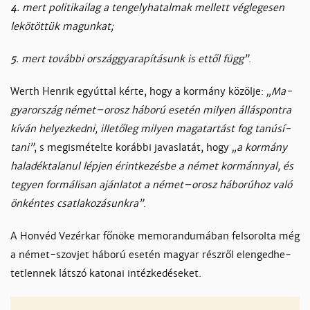
4
. mert po­li­ti­kai­lag a ten­gely­ha­tal­mak mel­lett vég­le­ge­sen
le­kö­töt­tük ma­gun­kat;
5
. mert to­váb­bi or­szág­gya­ra­pí­tá­sunk is et­től függ”
.
Werth Hen­rik egyút­tal kér­te, hogy a kor­mány kö­zöl­je:
„Ma­
gyaror­szág né­met–orosz há­bo­rú ese­tén mi­lyen ál­lás­pont­ra
kí­ván he­lyez­ked­ni, il­le­tő­leg mi­lyen ma­ga­tar­tást fog ta­nú­sí­
ta­ni”
, s megis­mé­tel­te ko­ráb­bi ja­vas­la­tát, hogy
„a kor­mány
ha­la­dék­ta­la­nul lép­jen érint­ke­zés­be a né­met kor­mánnyal, és
te­gyen for­má­li­san aján­la­tot a né­met–orosz há­bo­rú­hoz va­ló
ön­kén­tes csat­la­ko­zá­sunk­ra”
.
A Hon­véd Ve­zér­kar fő­nö­ke me­mo­ran­du­má­ban fel­so­rol­ta még
a né­met-szov­jet há­bo­rú ese­tén ma­gyar rész­ről elen­ged­he­
tet­len­nek lát­szó ka­to­nai in­téz­ke­dé­se­ket.