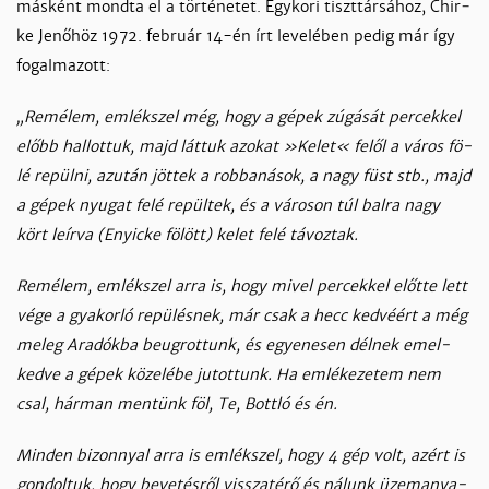
más­ként mond­ta el a tör­té­ne­tet. Egy­ko­ri tiszt­tár­sá­hoz, Chir­
ke Je­nő­höz 1972. feb­ruár 14-én írt le­ve­lé­ben pe­dig már így
fo­gal­ma­zott:
„Re­mé­lem, em­lék­szel még, hogy a gé­pek zú­gá­sát per­cek­kel
előbb hal­lot­tuk, majd lát­tuk azo­kat »Ke­let« fe­lől a vá­ros fö­
lé re­pül­ni, azután jöt­tek a rob­ba­ná­sok, a nagy füst stb., majd
a gé­pek nyu­gat fe­lé re­pül­tek, és a vá­ro­son túl bal­ra nagy
kört leír­va (Enyi­c­ke fö­lött) ke­let fe­lé tá­voz­tak.
Re­mé­lem, em­lék­szel ar­ra is, hogy mi­vel per­cek­kel előt­te lett
vé­ge a gya­kor­ló re­pü­lés­nek, már csak a hecc ked­véért a még
me­leg Ara­dók­ba be­ug­rot­tunk, és egye­ne­sen dél­nek emel­
ked­ve a gé­pek kö­ze­lé­be ju­tot­tunk. Ha em­lé­ke­ze­tem nem
csal, hár­man men­tünk föl, Te, Bott­ló és én.
Min­den bi­zonnyal ar­ra is em­lék­szel, hogy 4 gép volt, azért is
gon­dol­tuk, hogy be­ve­tés­ről vissza­té­rő és ná­lunk üzem­anya­