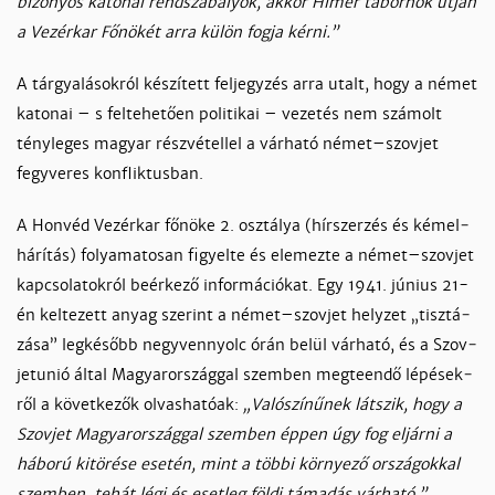
bi­zo­nyos ka­to­nai rend­sza­bá­lyok, ak­kor Hi­mer tá­bor­nok út­ján
a Ve­zér­kar Fő­nö­két ar­ra kü­lön fog­ja kér­ni.”
A tár­gya­lá­sok­ról ké­szí­tett fel­jegy­zés ar­ra utalt, hogy a né­met
ka­to­nai – s fel­te­he­tően po­li­ti­kai – ve­ze­tés nem szá­molt
tény­le­ges ma­gyar rész­vé­tel­lel a vár­ha­tó né­met–szov­jet
fegy­ve­res konf­lik­tus­ban.
A Hon­véd Ve­zér­kar fő­nö­ke 2. osz­tá­lya (hír­szer­zés és kém­el­
há­rí­tás) fo­lya­ma­to­san fi­gyel­te és ele­mez­te a né­met–szov­jet
kap­cso­la­tok­ról beér­ke­ző in­for­má­ció­kat. Egy 1941. jú­nius 21-
én kel­te­zett anyag sze­rint a né­met–szov­jet hely­zet „tisz­tá­
zá­sa” leg­ké­sőbb negy­ven­nyolc órán be­lül vár­ha­tó, és a Szov­
jetunió ál­tal Ma­gyaror­szág­gal szem­ben meg­teen­dő lé­pé­sek­
ről a kö­vet­ke­zők ol­vas­ha­tóak:
„Va­ló­szí­nű­nek lát­szik, hogy a
Szov­jet Ma­gyaror­szág­gal szem­ben ép­pen úgy fog el­jár­ni a
há­bo­rú ki­tö­ré­se ese­tén, mint a töb­bi kör­nye­ző or­szá­gok­kal
szem­ben, te­hát lé­gi és eset­leg föl­di tá­ma­dás vár­ha­tó.”