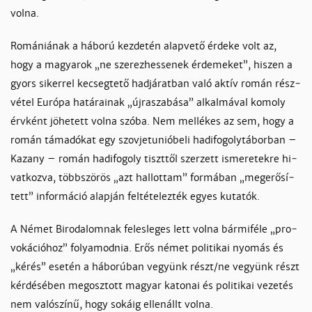
vol­na.
Ro­má­niá­nak a há­bo­rú kez­de­tén alap­­­­ve­tő ér­de­ke volt az,
hogy a ma­gya­rok „ne sze­rez­hes­se­nek ér­de­me­ket”, hi­szen a
gyors si­ker­rel ke­cseg­te­tő had­já­rat­ban va­ló ak­tív ro­mán rész­
vé­tel Eu­ró­pa ha­tá­rai­nak „új­ra­sza­bá­sa” al­kal­má­val ko­moly
érv­ként jö­he­tett vol­na szó­ba. Nem mel­lé­kes az sem, hogy a
ro­mán tá­ma­dó­kat egy szov­jetunió­be­li ha­di­fo­goly­tá­bor­ban –
Ka­zany – ro­mán ha­di­fo­goly tiszt­től szer­zett is­me­re­tek­re hi­
vat­koz­va, több­szö­rös „azt hal­lot­tam” for­má­ban „megerő­sí­
tett” in­for­má­ció alap­ján fel­té­te­lez­ték egyes ku­ta­tók.
A Né­met Bi­ro­da­lom­nak fe­les­le­ges lett vol­na bár­mi­fé­le „pro­
vo­ká­ció­hoz” fo­lya­mod­nia. Erős né­met po­li­ti­kai nyo­más és
„ké­rés” ese­tén a há­bo­rú­ban ve­gyünk részt/ne ve­gyünk részt
kér­dé­sé­ben megosz­tott ma­gyar ka­to­nai és po­li­ti­kai ve­ze­tés
nem va­ló­szí­nű, hogy so­káig el­lenállt vol­na.