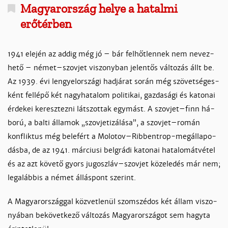
Magyarország helye a hatalmi
erőtérben
1941 ele­jén az ad­dig még jó – bár fel­hőt­len­nek nem ne­vez­
he­tő – né­met–szov­jet vi­szony­ban je­len­tős vál­to­zás állt be.
Az 1939. évi len­gyelor­szá­gi had­já­rat so­rán még szö­vet­sé­ges­
ként fel­lé­pő két nagy­ha­ta­lom po­li­ti­kai, gaz­da­sá­gi és ka­to­nai
ér­de­kei ke­resz­tez­ni lát­szot­tak egy­mást. A szov­jet–finn há­
bo­rú, a bal­ti ál­la­mok „szov­je­ti­zá­lá­sa”, a szov­jet–ro­mán
konf­lik­tus még be­le­fért a Mo­lo­tov–Rib­bent­rop-­me­gál­la­po­
dás­ba, de az 1941. már­ciu­si belg­rá­di ka­to­nai ha­ta­lom­át­vé­tel
és az azt kö­ve­tő gyors ju­go­szláv–szov­jet kö­ze­le­dés már nem;
legalábbis a né­met ál­lás­pont sze­rint.
A Ma­gyaror­szág­gal köz­vet­le­nül szom­­szé­dos két ál­lam vi­szo­
nyá­ban be­kö­vet­ke­ző vál­to­zás Ma­gyaror­szá­got sem hagy­ta