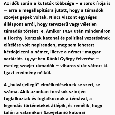
Az idők során a kutatók többsége – e sorok írója is
– arra a megállapításra jutott, hogy a támadók
szovjet gépek voltak. Nincs viszont egységes
álláspont arról, hogy tervszerű vagy véletlen
támadás történt-e. Amikor 1945 után mindenáron
a Horthy-korszak katonai és politikai vezetésének
elítélése volt napirenden, meg sem lehetett
kérdőjelezni a német, illetve a német–magyar
variációt. 1979-ben Ránki György felvetése –
esetleg szovjet támadók – viharos vitát váltott ki.
Igazi eredmény nélkül.
A „bulvárjellegű” elmélkedéseknek se szeri, se
száma. Akik azonban források szintjén
foglalkoztak és foglalkoznak a témával, a
legendás történeteket átlépik, és remélik, hogy
talán a valamikori Szovjetunió katonai