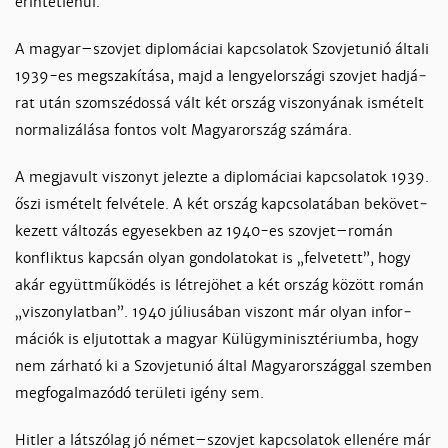
érin­tet­le­nül.
A ma­gyar–szov­jet dip­lo­má­ciai kap­cso­la­tok Szov­jetunió ál­ta­li
1939-es meg­sza­kí­tá­sa, majd a len­gyelor­szá­gi szov­jet had­já­
rat után szom­szé­dos­sá vált két or­szág vi­szo­nyá­nak is­mé­telt
nor­ma­li­zá­lá­sa fon­tos volt Ma­gyaror­szág szá­má­ra.
A meg­ja­vult vi­szonyt je­lez­te a dip­lo­má­ciai kap­cso­la­tok 1939.
őszi is­mé­telt fel­vé­te­le. A két or­szág kap­cso­la­tá­ban be­kö­vet­
ke­zett vál­to­zás egye­sek­ben az 1940-es szov­jet–ro­mán
konf­lik­tus kap­csán olyan gon­do­la­to­kat is „fel­ve­tett”, hogy
akár együtt­mű­kö­dés is lét­re­jö­het a két or­szág kö­zött ro­mán
„vi­szony­lat­ban”. 1940 jú­liu­sá­ban vi­szont már olyan in­for­
má­ciók is el­ju­tot­tak a ma­gyar Kül­ügy­mi­nisz­té­rium­ba, hogy
nem zár­ha­tó ki a Szov­jetunió ál­tal Ma­gyaror­szág­gal szem­ben
meg­fo­gal­ma­zó­dó te­rü­le­ti igény sem.
Hit­ler a lát­szó­lag jó né­met–szov­jet kap­cso­la­tok el­le­né­re már