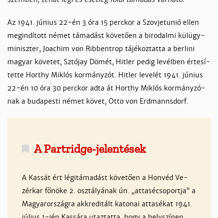
Az 1941. jú­nius 22-én 3 óra 15 perc­kor a Szov­jetunió el­len
megin­dí­tott né­met tá­ma­dást kö­ve­tően a bi­ro­dal­mi kül­ügy­
mi­nisz­ter, Jo­a­chim von Rib­bent­rop tá­jé­koz­tat­ta a ber­li­ni
ma­gyar kö­ve­tet, Sztó­jay Dö­mét, Hit­ler pe­dig le­vél­ben ér­te­sí­
tet­te Hor­thy Mik­lós kor­mány­zót. Hit­ler le­ve­lét 1941. jú­nius
22-én 10 óra 30 perc­kor ad­ta át Hor­thy Mik­lós kor­mány­zó­
nak a bu­da­pes­ti né­met kö­vet, Ot­to von Erd­manns­dorf.
A Part­rid­ge-­je­len­té­sek
A Kas­sát ért lé­gi­tá­ma­dást kö­ve­tően a Hon­véd Ve­
zér­kar fő­nö­ke 2. osz­tá­lyá­nak ún. „at­ta­sé­cso­port­ja” a
Ma­gyaror­szág­ra akk­re­di­tált ka­to­nai at­ta­sé­kat 1941.
jú­lius 1-jén Kas­sá­ra utaz­tat­ta, hogy a hely­szí­nen