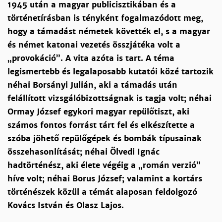
1945 után a magyar publicisztikában és a
történetírásban is tényként fogalmazódott meg,
hogy a támadást németek követték el, s a magyar
és német katonai vezetés összjátéka volt a
„provokáció”. A vita azóta is tart. A téma
legismertebb és legalaposabb kutatói közé tartozik
néhai Borsányi Julián, aki a támadás után
felállított vizsgálóbizottságnak is tagja volt; néhai
Ormay József egykori magyar repülőtiszt, aki
számos fontos forrást tárt fel és elkészítette a
szóba jöhető repülőgépek és bombák típusainak
összehasonlítását; néhai Ölvedi Ignác
hadtörténész, aki élete végéig a „román verzió”
híve volt; néhai Borus József; valamint a kortárs
történészek közül a témát alaposan feldolgozó
Kovács István és Olasz Lajos.