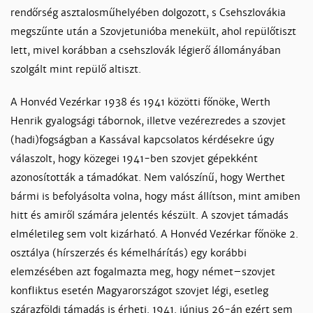
rend­őr­ség asz­ta­los­mű­he­lyé­ben dol­go­zott, s Cseh­szlo­vá­kia
meg­szűn­te után a Szov­jetunió­ba me­ne­kült, ahol re­pü­lő­tiszt
lett, mi­vel ko­ráb­ban a cseh­szlo­vák lé­gie­rő ál­lo­má­nyá­ban
szol­gált mint re­pü­lő­ al­tiszt.
A Honvéd Vezérkar 1938 és 1941 közötti főnöke, Werth
Henrik gyalogsági tábornok, illetve vezérezredes a szovjet
(hadi)fogságban a Kassával kapcsolatos kérdésekre úgy
válaszolt, hogy közegei 1941-ben szovjet gépekként
azonosították a támadókat. Nem valószínű, hogy Werthet
bármi is befolyásolta volna, hogy mást állítson, mint amiben
hitt és amiről számára jelentés készült. A szovjet támadás
elméletileg sem volt kizárható. A Honvéd Vezérkar főnöke 2.
osztálya (hírszerzés és kémelhárítás) egy korábbi
elemzésében azt fogalmazta meg, hogy német–szovjet
konfliktus esetén Magyarországot szovjet légi, esetleg
szárazföldi támadás is érheti. 1941. június 26-án ezért sem