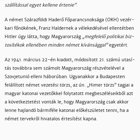
szál­lí­tás­sal egyet kel­le­ne ér­te­nie”
.
A né­met Szá­raz­föl­di Had­erő Fő­pa­rancs­nok­sá­ga (OKH) ve­zér­
ka­ri fő­nö­ké­nek, Franz Hal­der­nek a vé­le­ke­dé­sé­vel el­len­tét­ben
Hit­ler úgy lát­ta, hogy Ma­gyaror­szág
„meg­fe­le­lő po­li­ti­kai biz­
to­sí­té­kok el­le­né­ben min­den né­met kí­ván­ság­gal”
egyetért.
Az 1941. már­cius 22-én kiadott, mó­do­sí­tott 21. szá­mú uta­sí­
tás to­vább­ra sem szá­molt Ma­gyaror­szág rész­vé­te­lé­vel a
Szov­jetunió el­le­ni há­bo­rú­ban. Ugyanak­kor a Bu­da­pes­ten
felál­lí­tott né­met ve­ze­té­si törzs, az ún. „Hi­mer törzs” tag­jai a
ma­gyar ka­to­nai ve­ze­tők­kel foly­ta­tott meg­be­szé­lé­seik­ből azt
a kö­vet­kez­te­tést von­ták le, hogy Ma­gyaror­szág csak ak­kor
len­ne haj­lan­dó bár­mi­fé­le ka­to­nai elő­ké­szü­le­tet ten­ni, ha a
né­met ter­vek­ről hi­va­ta­los ér­te­sí­tést kap­na.