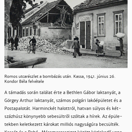
Romos utcarészlet a bombázás után. Kassa, 1941. június 26.
Kondor Béla felvétele
A tá­ma­dás so­rán ta­lá­lat ér­te a Beth­len Gá­bor lak­ta­nyát, a
Gör­ge­y Ar­thur lak­ta­nyát, szá­mos pol­gá­ri la­kó­épü­le­tet és a
Pos­ta­pa­lo­tát. Har­minc­két ha­lott­ról, hatvan sú­lyos és két­
száz­húsz köny­nyebb se­be­sült­ről szól­tak a hí­rek. Az épü­le­
tek­ben ke­let­ke­zett ká­ro­kat mil­liós nagy­sá­gú­ra be­csül­ték.