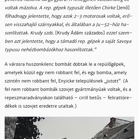
vol­tak má­zol­va. A rep. gé­pek typu­sát il­le­tően Chir­ke
[Je­nő]
fő­had­nagy je­len­tet­te, hogy azok 2-3 mo­to­ro­sak vol­tak, erő­
sen vissza­haj­ló szár­nyak­kal, és ál­ta­lá­ban a Ju–52-höz ha­
son­lí­tot­tak. Kru­dy szds.
[Kru­dy Ádám szá­za­dos]
ez­zel szem­
ben azt je­len­tet­te, hogy a tá­ma­dó rep. gé­pek a sa­ját Sa­vo­ya
typu­su ne­héz­bom­bá­zók­hoz ha­son­lí­tot­tak.”
A vá­ros­ra hu­szon­ki­lenc bom­bát dob­tak le a re­pü­lő­gé­pek,
ame­lyek kö­zül egy nem rob­bant fel, és egy bom­ba, amely
szin­tén nem rob­bant fel, Enyi­cke te­le­pü­lés­nek „ju­tott”. (A
fel nem rob­bant bom­bák szov­jet gyárt­má­nyúak vol­tak, és a
re­pesz­ma­rad­vá­nyo­kon ta­lál­ha­tó – cirill be­tűs – felirat­tö­re­
dé­kek is szov­jet ere­det­re utal­tak.)