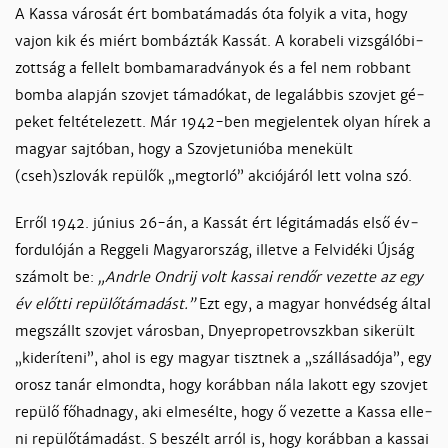
A Kas­sa vá­ro­sát ért bom­ba­tá­ma­dás óta fo­lyik a vi­ta, hogy
va­jon kik és miért bom­báz­ták Kas­sát. A ko­ra­be­li vizs­gá­ló­bi­
zott­ság a fel­lelt bom­ba­ma­rad­vá­nyok és a fel nem rob­bant
bom­ba alap­ján szov­jet tá­ma­dó­kat, de leg­alábbis szov­jet gé­
pe­ket fel­té­te­le­zett. Már 1942-ben meg­je­len­tek olyan hí­rek a
ma­gyar saj­tó­ban, hogy a Szov­jetunió­ba me­ne­kült
(cseh)szlo­vák re­pü­lők „meg­tor­ló” ak­ció­já­ról lett vol­na szó.
Er­ről 1942. jú­nius 26-án, a Kas­sát ért lé­gi­tá­ma­dás el­ső év­
for­du­ló­ján a Reg­ge­li Ma­gyaror­szág, il­let­ve a Fel­vi­dé­ki Új­ság
szá­molt be:
„Andr­le Ond­rij volt kas­sai rend­őr ve­zet­te az egy
év előt­ti re­pü­lő­tá­ma­dást.”
Ezt egy, a ma­gyar hon­véd­ség ál­tal
meg­szállt szov­jet vá­ros­ban, Dnyep­ro­pet­rovszk­ban si­ke­rült
„ki­de­rí­te­ni”, ahol is egy ma­gyar tiszt­nek a „szál­lás­adó­ja”, egy
orosz ta­nár el­mond­ta, hogy ko­ráb­ban ná­la la­kott egy szov­jet
re­pü­lő fő­had­nagy, aki el­me­sél­te, hogy ő ve­zet­te a Kas­sa el­le­
ni re­pü­lő­tá­ma­dást. S be­szélt ar­ról is, hogy ko­ráb­ban a kas­sai