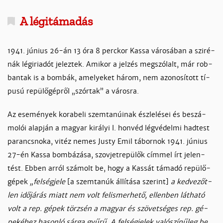
A lé­gi­tá­ma­dás
1941. jú­nius 26-án 13 óra 8 perc­kor Kas­sa vá­ro­sá­ban a szi­ré­
nák lé­gi­ria­dót je­lez­tek. Ami­kor a jel­zés meg­szó­lalt, már rob­
ban­tak is a bom­bák, ame­lye­ket há­rom, nem azo­no­sí­tott tí­
pu­sú re­pü­lő­gép­ről „szór­tak” a vá­ros­ra.
Az ese­mé­nyek ko­ra­be­li szem­ta­núi­nak ész­le­lé­sei és be­szá­
mo­lói alap­ján a ma­gyar ki­rá­lyi I. honvéd lég­vé­del­mi had­test
pa­rancs­no­ka, vi­téz ne­mes Ju­s­ty Emil tá­bor­nok 1941. jú­nius
27-én Kas­sa bom­bá­zá­sa, szov­jet­re­pü­lők cím­mel írt je­len­
tést. Eb­ben ar­ról szá­molt be, hogy a Kas­sát tá­ma­dó re­pü­lő­
gé­pek
„fel­ség­je­le
[a szem­ta­núk ál­lí­tá­sa sze­rint]
a ked­ve­zőt­
len idő­já­rás miatt nem volt felis­mer­he­tő, el­len­ben lát­ha­tó
volt a rep. gé­pek tör­zsén a ma­gyar és szö­vet­sé­ges rep. gé­
pe­ké­hez ha­son­ló sár­ga gyű­rű. A fel­ség­je­lek va­ló­szí­nű­leg be