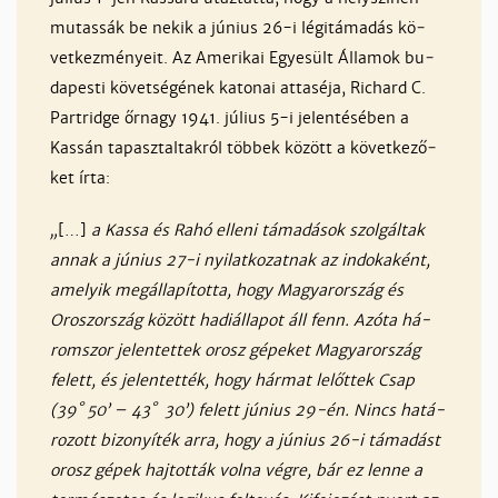
mu­tas­sák be ne­kik a jú­nius 26-i lé­gi­tá­ma­dás kö­
vet­kez­mé­nyeit. Az Ame­ri­kai Egye­sült Ál­la­mok bu­
da­pes­ti kö­vet­sé­gé­nek ka­to­nai at­ta­sé­ja, Ri­chard C.
Part­rid­ge őr­nagy 1941. jú­lius 5-i je­len­té­sé­ben a
Kas­sán ta­pasz­tal­tak­ról töb­bek kö­zött a kö­vet­ke­ző­
ket ír­ta:
„
[…]
a Kas­sa és Ra­hó el­le­ni tá­ma­dá­sok szol­gál­tak
an­nak a jú­nius 27-i nyi­lat­ko­zat­nak az in­do­ka­ként,
ame­lyik megál­la­pí­tot­ta, hogy Ma­gyaror­szág és
Oroszor­szág kö­zött ha­di­ál­la­pot áll fenn. Azóta há­
rom­szor je­len­tet­tek orosz gé­pe­ket Ma­gyaror­szág
fe­lett, és je­len­tet­ték, hogy hár­mat le­lőt­tek Csap
(39˚ 50’ – 43˚ 30’) fe­lett jú­nius 29-én. Nincs ha­tá­
ro­zott bi­zo­nyí­ték ar­ra, hogy a jú­nius 26-i tá­ma­dást
orosz gé­pek haj­tot­ták vol­na vég­re, bár ez len­ne a