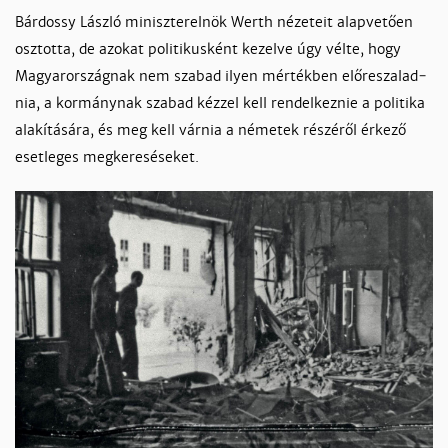
Bár­dos­sy Lász­ló mi­nisz­ter­el­nök Werth né­ze­teit alap­ve­tően
osz­tot­ta, de azo­kat po­li­ti­kus­ként ke­zel­ve úgy vél­te, hogy
Ma­gyaror­szág­nak nem sza­bad ilyen mér­ték­ben elő­re­sza­lad­
nia, a kor­mány­nak sza­bad kéz­zel kell ren­del­kez­nie a po­li­ti­ka
ala­kí­tá­sá­ra, és meg kell vár­nia a né­me­tek ré­szé­ről ér­ke­ző
eset­le­ges meg­ke­re­sé­se­ket.