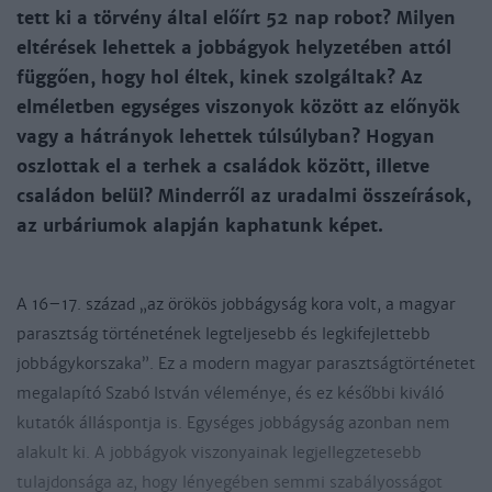
tett ki a törvény által előírt 52 nap robot? Milyen
eltérések lehettek a jobbágyok helyzetében attól
függően, hogy hol éltek, kinek szolgáltak? Az
elméletben egységes viszonyok között az előnyök
vagy a hátrányok lehettek túlsúlyban? Hogyan
oszlottak el a terhek a családok között, illetve
családon belül? Minderről az uradalmi összeírások,
az urbáriumok alapján kaphatunk képet.
A 16–17. század „az örökös jobbágyság kora volt, a magyar
parasztság történetének legteljesebb és legkifejlettebb
jobbágykorszaka”. Ez a modern magyar parasztságtörténetet
megalapító Szabó István véleménye, és ez későbbi kiváló
kutatók álláspontja is. Egységes jobbágyság azonban nem
alakult ki. A jobbágyok viszonyainak legjellegzetesebb
tulajdonsága az, hogy lényegében semmi szabályosságot