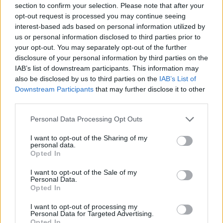
section to confirm your selection. Please note that after your
közvetve, más tényezőkkel
Több mint 370 korábbi lapszámunk
opt-out request is processed you may continue seeing
interest-based ads based on personal information utilized by
tartalma
us or personal information disclosed to third parties prior to
your opt-out. You may separately opt-out of the further
Rubicon Online rovatok cikkei
disclosure of your personal information by third parties on the
IAB’s list of downstream participants. This information may
Hirdetésmentes olvasó felület
also be disclosed by us to third parties on the
IAB’s List of
Downstream Participants
that may further disclose it to other
Kedvenc cikkek elmentése, könyvjelzők
third parties.
Az első hónap csak 200 Ft-ba kerül. Próbálja
Please note that this website/app uses one or more Google
Personal Data Processing Opt Outs
ki!
services and may gather and store information including but
not limited to your visit or usage behaviour. You may click to
I want to opt-out of the Sharing of my
personal data.
grant or deny consent to Google and its third-party tags to
Opted In
KIPRÓBÁLOM 200 FT-ÉRT
use your data for below specified purposes in below Google
consent section.
I want to opt-out of the Sale of my
Personal Data.
Már előfizetőnk?
Ha már regisztrált a Rubicon
Opted In
Online-on, kattintson ide:
BELÉPÉS.
Ha még nem
I want to opt-out of processing my
rendelkezik felhasználói fiókkal, kattintson ide:
Personal Data for Targeted Advertising.
Opted In