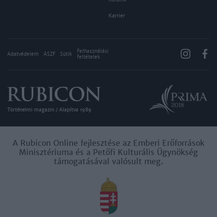
Karrier
Felhasználási
Adatvédelem
ÁSZF
Sütik
feltételek
Történelmi magazin / Alapítva 1989
A Rubicon Online fejlesztése az Emberi Erőforrások
Minisztériuma és a Petőfi Kulturális Ügynökség
támogatásával valósult meg.