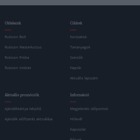
Oldalaink
Cikkek
Rubicon Bolt
Korszakok
Rubicon Mesterkurzus
Tananyagok
Rubicon Próba
Szerzők
Rubicon Intézet
Naptár
Aktuális lapszám
Aktuális promóciók
Információ
Ajándékkártya készítő
Megjelenési időpontok
Ajándék előfizetés aktiválása
Hírlevél
Kapcsolat
Rólunk