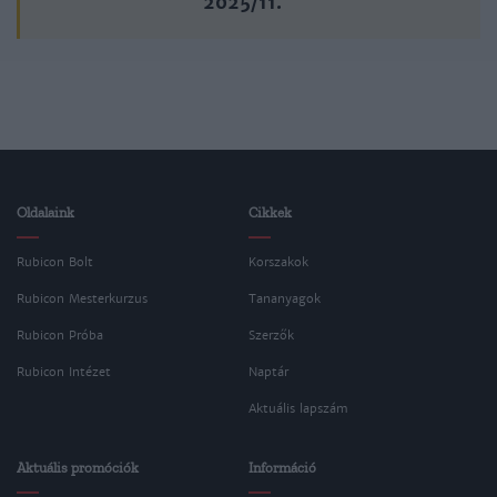
2025/11.
Oldalaink
Cikkek
Rubicon Bolt
Korszakok
Rubicon Mesterkurzus
Tananyagok
Rubicon Próba
Szerzők
Rubicon Intézet
Naptár
Aktuális lapszám
Aktuális promóciók
Információ