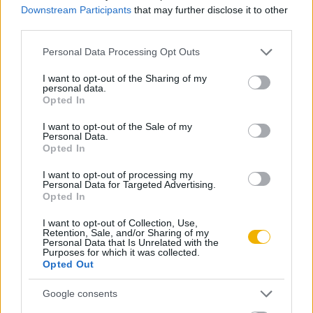
mára lassan kihullik a felejtés nagy lyukú rostáján.
Downstream Participants
that may further disclose it to other
third parties.
Please note that this website/app uses one or more Google
Personal Data Processing Opt Outs
services and may gather and store information including but
not limited to your visit or usage behaviour. You may click to
I want to opt-out of the Sharing of my
Próbálja ki a Rubicon Online-t
personal data.
grant or deny consent to Google and its third-party tags to
Opted In
mindössze 200 Ft-ért
, és olvassa a teljes
use your data for below specified purposes in below Google
cikket, hirdetések nélkül!
consent section.
I want to opt-out of the Sale of my
Personal Data.
Opted In
Előfizetőként korlátlan hozzáférést kap
I want to opt-out of processing my
minden történelmi tartalmunkhoz:
Personal Data for Targeted Advertising.
Opted In
A legújabb Rubicon-lapszámok
I want to opt-out of Collection, Use,
Retention, Sale, and/or Sharing of my
Personal Data that Is Unrelated with the
Több mint 370 korábbi lapszámunk
Purposes for which it was collected.
Opted Out
tartalma
Google consents
Rubicon Online rovatok cikkei