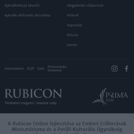
Ajándékkártya készítő
Megjelenési időpontok
Ajándék előfizetés aktiválása
Hírlevél
Kapcsolat
Rólunk
Karrier
Felhasználási
Adatvédelem
ÁSZF
Sütik
feltételek
Történelmi magazin / Alapítva 1989
A Rubicon Online fejlesztése az Emberi Erőforrások
Minisztériuma és a Petőfi Kulturális Ügynökség