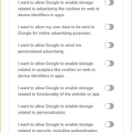
I want to allow Google to enable storage
Hirdetésmentes olvasó felület
related to advertising like cookies on web or
device identifiers in apps.
Kedvenc cikkek elmentése, könyvjelzők
I want to allow my user data to be sent to
Az első hónap csak 200 Ft-ba kerül. Próbálja
Google for online advertising purposes.
ki!
I want to allow Google to send me
personalized advertising.
KIPRÓBÁLOM 200 FT-ÉRT
I want to allow Google to enable storage
related to analytics like cookies on web or
Már előfizetőnk?
Ha már regisztrált a Rubicon
device identifiers in apps.
Online-on, kattintson ide:
BELÉPÉS.
Ha még nem
I want to allow Google to enable storage
rendelkezik felhasználói fiókkal, kattintson ide:
related to functionality of the website or app.
REGISZTRÁCIÓ.
I want to allow Google to enable storage
related to personalization.
I want to allow Google to enable storage
Szerző
related to security, including authentication