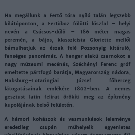
Ha megállunk a Fertő tóra nyíló talán legszebb
kilátóponton, a Fertőboz fölötti löszfal – helyi
nevén a Csúcsos-dűlő – 186 méter magas
peremén, a bájos, klasszicista Gloriette mellől
bámulhatjuk az észak felé Pozsonyig kitáruló,
fenséges panorámát. A henger alakú csarnokot a
nagy múzeumi mecénás, Széchényi Ferenc gróf
emeltette pártfogó barátja, Magyarország nádora,
Habsburg–Lotaringiai József főherceg
látogatásainak emlékére 1802-ben. A nemes
gesztust latin felirat örökíti meg az építmény
kupolájának belső felületén.
A hámori kohászok és vasmunkások leleménye
eredetileg csupán műhelyeik egyenletes