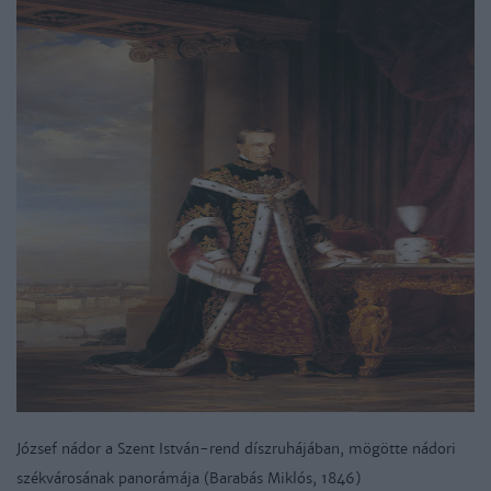
József nádor a Szent István-rend díszruhájában, mögötte nádori
székvárosának panorámája (Barabás Miklós, 1846)