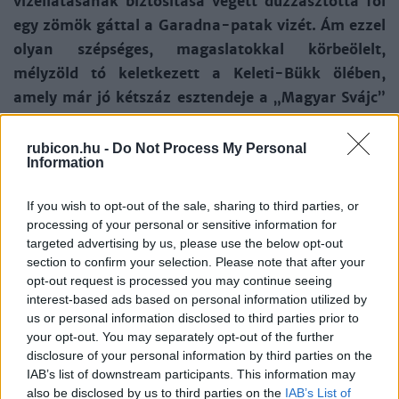
vízellátásának biztosítása végett duzzasztotta föl
egy zömök gáttal a Garadna-patak vizét. Ám ezzel
olyan szépséges, magaslatokkal körbeölelt,
mélyzöld tó keletkezett a Keleti-Bükk ölében,
amely már jó kétszáz esztendeje a „Magyar Svájc”
elnevezésre ihlette a lelkes kirándulókat. A később
ideépülő Lillafüredi Palotaszálló alapzatát a
rubicon.hu -
Do Not Process My Personal
Information
gáthoz támaszkodó, támfalakkal tagolt teraszos
sétányrendszerrel erősítették meg, majd e
If you wish to opt-out of the sale, sharing to third parties, or
függőkertekben helyezték el azt az öntöttvas
processing of your personal or sensitive information for
obeliszket, amely Habsburg–Lotaringiai István
targeted advertising by us, please use the below opt-out
section to confirm your selection. Please note that after your
főherceg, Magyarország nádora 1847. évi
opt-out request is processed you may continue seeing
látogatásának állított emléket.
interest-based ads based on personal information utilized by
us or personal information disclosed to third parties prior to
Két emlék – két nádor. Apa és fia. A magyar
your opt-out. You may separately opt-out of the further
reformkor és 1848–49 történetének egykor
disclosure of your personal information by third parties on the
IAB’s list of downstream participants. This information may
nagynevű, fontos szereplői – akiknek története
also be disclosed by us to third parties on the
IAB’s List of