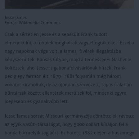
Jesse James
Forrás: Wikimedia Commons
Csak a sértetlen Jesse és a sebesült Frank tudott
elmenekülni, a többiek meghaltak vagy elfogták őket. Ezzel a
nagy napoknak vége volt, a James-fivérek illegalitásba
kényszerültek. Kansas Citybe, majd a tennessee-i Nashville
költöztek, ahol Jesse-t gabonafelvásárlónak hitték, Frank
pedig egy farmon élt. 1879–1881 folyamán még három
vonatot kiraboltak, de az újonnan szervezett, tapasztalatlan
bűntársak között ellentétek merültek föl, mindenki egyre
idegesebb és gyanakvóbb lett.
Jesse James sorsát Missouri kormányzója döntötte el: rávette
az egyik vasút-társaságot, hogy 5000 dollárt kínáljon fel a
banda bármelyik tagjáért. Ez hatott: 1882 elején a huszonegy