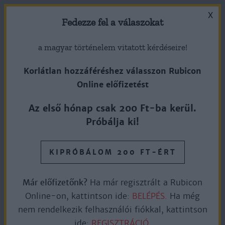
X
Fedezze fel a válaszokat
a magyar történelem vitatott kérdéseire!
Korlátlan hozzáféréshez válasszon Rubicon
Online előfizetést
Jesse James meggyilkolása
Az első hónap csak 200 Ft-ba kerül.
Próbálja ki!
1882. április 3.
KIPRÓBÁLOM 200 FT-ÉRT
Ingyen olvasható
7perc olvasás
Már előfizetőnk?
Ha már regisztrált a Rubicon
Online-on, kattintson ide:
BELÉPÉS.
Ha még
nem rendelkezik felhasználói fiókkal, kattintson
A Missouri nyugati részéből származó Jesse James
ide:
REGISZTRÁCIÓ.