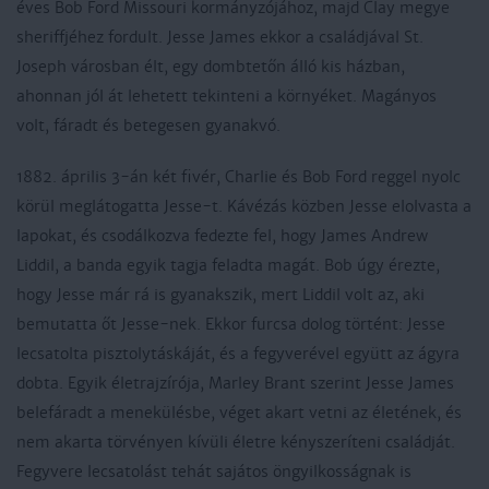
éves Bob Ford Missouri kormányzójához, majd Clay megye
sheriffjéhez fordult. Jesse James ekkor a családjával St.
Joseph városban élt, egy dombtetőn álló kis házban,
ahonnan jól át lehetett tekinteni a környéket. Magányos
volt, fáradt és betegesen gyanakvó.
1882. április 3-án két fivér, Charlie és Bob Ford reggel nyolc
körül meglátogatta Jesse-t. Kávézás közben Jesse elolvasta a
lapokat, és csodálkozva fedezte fel, hogy James Andrew
Liddil, a banda egyik tagja feladta magát. Bob úgy érezte,
hogy Jesse már rá is gyanakszik, mert Liddil volt az, aki
bemutatta őt Jesse-nek. Ekkor furcsa dolog történt: Jesse
lecsatolta pisztolytáskáját, és a fegyverével együtt az ágyra
dobta. Egyik életrajzírója, Marley Brant szerint Jesse James
belefáradt a menekülésbe, véget akart vetni az életének, és
nem akarta törvényen kívüli életre kényszeríteni családját.
Fegyvere lecsatolást tehát sajátos öngyilkosságnak is