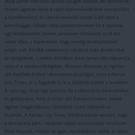
Jesse James volt talán az első nyugati bűnöző, aki felismerte,
milyen ügyesen lehet a sajtó közreműködésével manipulálni
a közvéleményt, és szemérmetlenül vissza is élt ezzel a
lehetőséggel. Először 1869 szeptemberében írt a sajtónak
egy felháborodott levelet, amelyben tiltakozott az őt ért
vádak ellen, s kijelentette, hogy mindig törvénytisztelő
polgár volt. Később valamennyi rablásuk után levelet írtak
az újságoknak, s ezeket általában Jesse James idős édesanyja
vitte el a szerkesztőségekbe. Missouri államnak az egykori
déli Konföderációval rokonszenvező újságjai, mint a Kansas
City Times, el is fogadták és le is közölték ezeket a leveleket.
A sajtó egy része úgy tüntette fel a többszörös bankrablókat
és gyilkosokat, mint ártatlan déli fiatalembereket, akiket
egykori polgárháborús hőstetteik miatt üldöznek az
északiak. A Kansas City Times felháborítónak nevezte, hogy
a demokrata párti, rablással vádolt missouriakat törvényen
kívül helyezik, mialatt az igazi, republikánus rablók az állam