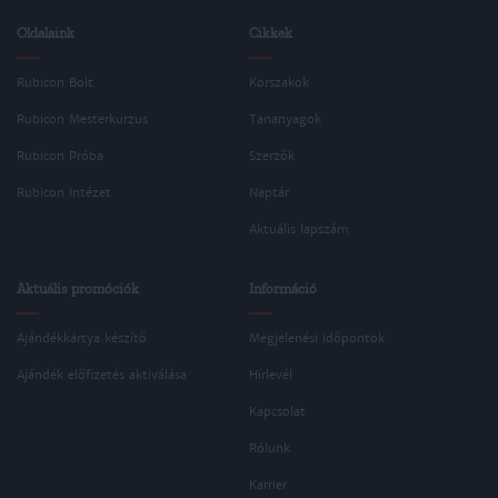
Oldalaink
Cikkek
Rubicon Bolt
Korszakok
Rubicon Mesterkurzus
Tananyagok
Rubicon Próba
Szerzők
Rubicon Intézet
Naptár
Aktuális lapszám
Aktuális promóciók
Információ
Ajándékkártya készítő
Megjelenési időpontok
Ajándék előfizetés aktiválása
Hírlevél
Kapcsolat
Rólunk
Karrier