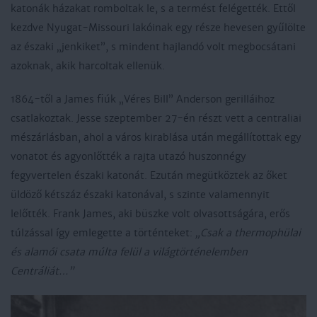
katonák házakat romboltak le, s a termést felégették. Ettől
kezdve Nyugat-Missouri lakóinak egy része hevesen gyűlölte
az északi „jenkiket”, s mindent hajlandó volt megbocsátani
azoknak, akik harcoltak ellenük.
1864-től a James fiúk „Véres Bill” Anderson gerilláihoz
csatlakoztak. Jesse szeptember 27-én részt vett a centraliai
mészárlásban, ahol a város kirablása után megállítottak egy
vonatot és agyonlőtték a rajta utazó huszonnégy
fegyvertelen északi katonát. Ezután megütköztek az őket
üldöző kétszáz északi katonával, s szinte valamennyit
lelőtték. Frank James, aki büszke volt olvasottságára, erős
túlzással így emlegette a történteket:
„Csak a thermophülai
és alamói csata múlta felül a világtörténelemben
Centráliát…”