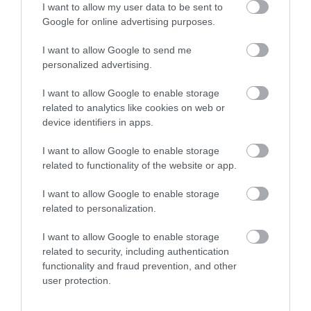
I want to allow my user data to be sent to
puskáját, de ezzel is leszedte Clell Millert a lováról. Miller
Google for online advertising purposes.
visszakapaszkodott a lóra, de egy vakációzó
I want to allow Google to send me
orvostanhallgató, Henry Wheeler lövése végzett vele. Az
personalized advertising.
utcán a banditák lelőttek egy szerencsétlen svéd emigránst,
aki semmit sem értett az egészből, a bankban pedig Jesse
I want to allow Google to enable storage
related to analytics like cookies on web or
hidegvérrel fejbe lőtte a pénztárost, de mire kirohant, már
device identifiers in apps.
minden oldalról tüzeltek rájuk. Bill Chadwellt szíven lőtték,
Franket és Bob Youngert a lábán és könyökén, Jim Youngert
I want to allow Google to enable storage
related to functionality of the website or app.
az arcán találták el. Cole tizenegy golyóval a testében még
visszavágtatott öccséért, Bobért, s felkapta a lovára, de ez a
I want to allow Google to enable storage
bravúr sem változtatott azon, hogy egy kisváros bátor lakói
related to personalization.
húsz perc alatt kiirtották a Nyugatot rettegésben tartó
I want to allow Google to enable storage
bandát.
related to security, including authentication
functionality and fraud prevention, and other
user protection.