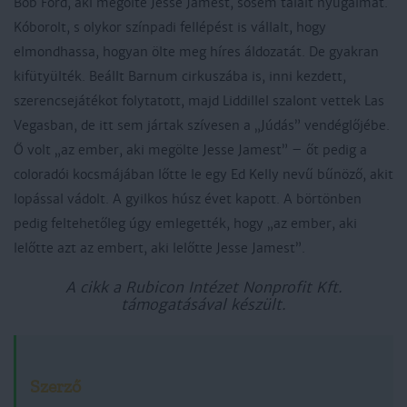
Bob Ford, aki megölte Jesse Jamest, sosem talált nyugalmat.
Kóborolt, s olykor színpadi fellépést is vállalt, hogy
elmondhassa, hogyan ölte meg híres áldozatát. De gyakran
kifütyülték. Beállt Barnum cirkuszába is, inni kezdett,
szerencsejátékot folytatott, majd Liddillel szalont vettek Las
Vegasban, de itt sem jártak szívesen a „Júdás” vendéglőjébe.
Ő volt „az ember, aki megölte Jesse Jamest” – őt pedig a
coloradói kocsmájában lőtte le egy Ed Kelly nevű bűnöző, akit
lopással vádolt. A gyilkos húsz évet kapott. A börtönben
pedig feltehetőleg úgy emlegették, hogy „az ember, aki
lelőtte azt az embert, aki lelőtte Jesse Jamest”.
A cikk a Rubicon Intézet Nonprofit Kft.
támogatásával készült.
Szerző