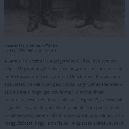
Jesse és Frank James 1872-ben
Forrás: Wikimedia Commons
A James-fiúk számára a polgárháború 1865-ben sem ért
véget. Meg voltak győződve róla, hogy amit tesznek, az csak
méltó bosszú mindazért, amit az Unió katonái Missouriban
elkövettek. Az államban pedig olyan nagy volt az ellenszenv
az Unió iránt, hogy igen sok farmer „a mi fiainknak”
tekintette Jesse-t és társait, akik az „idegenek”, az északiak,
a „jenkik” és a bankárok ellen harcolnak. Nem pénzt adtak a
szegényeknek, hanem inkább önbecsülést, önbizalmat, azt a
meggyőződést, hogy „a mi fiaink” mégiscsak ellátják a jenkik