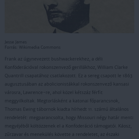
Jesse James
Forrás: Wikimedia Commons
Frank az úgynevezett bushwackerekhez, a déli
Konföderációval rokonszenvező gerillákhoz, William Clarke
Quantrill csapatához csatlakozott. Ez a sereg csapott le 1863
augusztusában az abolicionistákkal rokonszenvező kansasi
városra, Lawrence-re, ahol közel kétszáz férfit
meggyilkoltak. Megtorlásként a katonai főparancsnok,
Thomas Ewing tábornok kiadta hírhedt 11. számú általános
rendeletét: megparancsolta, hogy Missouri négy határ menti
megyéjéből költözzenek el a Konföderáció támogatói. Káosz,
zűrzavar és menekülés követte a rendeletet, az északi