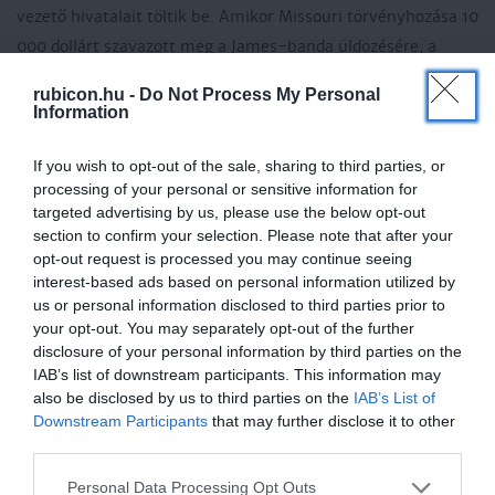
vezető hivatalait töltik be. Amikor Missouri törvényhozása 10
000 dollárt szavazott meg a James-banda üldözésére, a
képviselők egyharmada az indítvány ellen szavazott.
rubicon.hu -
Do Not Process My Personal
Information
A James-fiúk 1873-tól kezdtek el vonatokat rabolni. Ezután
lépett színre legnagyobb ellenfelük, az Allan Pinkerton
If you wish to opt-out of the sale, sharing to third parties, or
alapította detektív ügynökség. Csakhogy a chicagói
processing of your personal or sensitive information for
targeted advertising by us, please use the below opt-out
detektívek nem igazodtak el Missouriban, a farmerek
section to confirm your selection. Please note that after your
idegeneknek tekintették őket, nekik pedig fogalmuk sem
opt-out request is processed you may continue seeing
volt, hogyan néznek ki a James-fiúk vagy a banda más
interest-based ads based on personal information utilized by
us or personal information disclosed to third parties prior to
tagjai. Hamarosan három detektívet lőttek le a James-fiúk
your opt-out. You may separately opt-out of the further
farmjának közelében. 1875. január 26-án a detektívek
disclosure of your personal information by third parties on the
bekerítették a fivérek anyjának a házát, mert azt
IAB’s list of downstream participants. This information may
feltételezték, hogy Jesse és Frank is ott tartózkodik.
also be disclosed by us to third parties on the
IAB’s List of
Downstream Participants
that may further disclose it to other
Bedobtak az ablakon egy világítórakétát, amelyet az egyik
third parties.
ijedt családtag belesöpört a tűzbe. A robbanás letépte a
Please note that this website/app uses one or more Google
James fiúk anyjának alkarját, s megölte kilencéves
Personal Data Processing Opt Outs