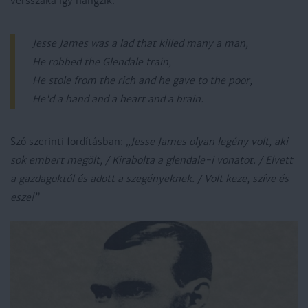
versszaka így hangzik:
Jesse James was a lad that killed many a man,
He robbed the Glendale train,
He stole from the rich and he gave to the poor,
He'd a hand and a heart and a brain.
Szó szerinti fordításban:
„Jesse James olyan legény volt, aki
sok embert megölt, / Kirabolta a glendale-i vonatot. / Elvett
a gazdagoktól és adott a szegényeknek. / Volt keze, szíve és
esze!”