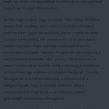
baját. Így aztán mindig találtak búvóhelyet és támogatókat
maguknak Nyugat-Missouriban.
Nehéz megmondani, hogy pontosan hány rablás fűződik a
James-fiúk nevéhez, mert sokan próbálták utánozni a
módszereiket. Egyes összesítések szerint tizenöt év alatt
tizenkét bankrablást, hét vonatrablást és öt postakocsi-
rablást hajtottak végre tizenegy különböző állam és
territórium területén. Szívesen fitogtatták bátorságukat, s
kacérkodtak a veszéllyel. 1871. június 1-én kirabolták az
iowai Corydon város bankját, amíg a lakosság a metodista
templomban egy politikai szónoklatot hallgatott. Ezután
bevágtattak a templom udvarára, s odakiáltották a
hallgatóságnak, hogy kirabolták a bankot. Még a
pénzeszsákot is megrázták, s „az átkozott jenkik”
gyávaságát szidalmazva ellovagoltak.