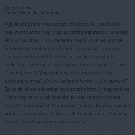
James holtteste
Forrás: Wikimedia Commons
A gyilkosság hatalmas szenzációt keltett, St. Joseph lakói
csak most tudták meg, hogy az ország leghíresebb banditája
élt a városukban. Frank megadta magát, de az esküdtszék
felmentette. Amikor a Konföderáció egyik volt tábornokát
tanúnak szólították fel, ezekkel a szavakkal ment oda
vádlotthoz:
„Hol van az én öreg barátom és fegyvertársam?
Á, már látom őt! Engedjék meg, szeretnék kezet rázni
katonatársammal, aki az oldalamon harcolt a déli jogokért!”
Egyes délieknek ekkoriban csak ez számított. A negyvenéves
Frank még harminckét évet élt, és öreg korában pénzért
mutogatta szülőházát. Fennmaradt róla egy fénykép, melyen
ott áll a farm bejárata előtt, s mellette egy tábla:
„Belépődíj
50 cent, fényképezőgépet tilos behozni”
.