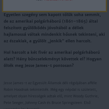
(1847–1882) és bátyja, Frank James (1843–1915)
hidegvérű bűnözők voltak, rablók és gyilkosok.
Egyetlen szegény sem kapott tőlük soha semmit,
de az amerikai polgárháború (1861–1865) által
felszított gyűlölködés jóvoltából a déliek
hajlamossá váltak mindenkit hősnek tekinteni, aki
az északiak, a gyűlölt „jenkik” ellen harcolt.
Hol harcolt a két fivér az amerikai polgárháború
alatt? Hány bűncselekményt követtek el? Hogyan
ölték meg Jesse James-t pontosan?
Jesse James-t az Egyesült Államok déli régiójában afféle
Robin Hoodnak tekintették. Még egy népdal is született,
amelyet olyan hírességek adtak elő, mint Woody Guthrie,
Pete Seeger, Johnny Cash és Bruce Springsteen. Első