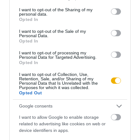
services and may gather and store information including but
féltestvérüket. Ennek következtében megyeszerte az
not limited to your visit or usage behaviour. You may click to
I want to opt-out of the Sharing of my
personal data.
északiak mártírjának tekintették az egész családot, s a
grant or deny consent to Google and its third-party tags to
Opted In
detektívek ezután nem is mertek ellátogatni Clay megyébe.
use your data for below specified purposes in below Google
consent section.
Jesse pedig egy időre „visszavonult”, és feleségül vette
I want to opt-out of the Sale of my
Personal Data.
Zerelda Mimst, akitől két gyermeke született.
Opted In
I want to opt-out of processing my
A minnesotai Northfield városka mindmáig megünnepli
Personal Data for Targeted Advertising.
Opted In
szeptember 7-ét. 1876-ban ugyanis e napon lovagolt be a
városba a két James-fivér, a három Younger-fivér (Cole,
I want to opt-out of Collection, Use,
Retention, Sale, and/or Sharing of my
Jim, Bob), Clell Miller, Charlie Pitts és Bill Chadwell
Personal Data that Is Unrelated with the
Purposes for which it was collected.
társaságában. A First National Bank volt a célpontjuk, ahová
Opted Out
két óra tájban besétáltak. Csakhogy a páncélszekrénynek
időzárja volt, Jesse nem hitte ezt el, leütötte a pénztárost,
Google consents
mire egy tisztviselő kirohant a bankból – és ekkor
I want to allow Google to enable storage
elszabadult a pokol. A város lakói fegyverekért rohantak,
related to advertising like cookies on web or
általános lövöldözés tört ki, s még köveket is dobáltak. Elias
device identifiers in apps.
Stacy ugyan csak apró szemű söréttel töltötte meg a