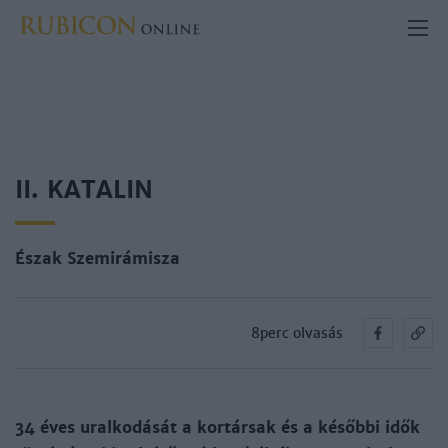
II. KATALIN
Észak Szemirámisza
8perc olvasás
34 éves uralkodását a kortársak és a későbbi idők