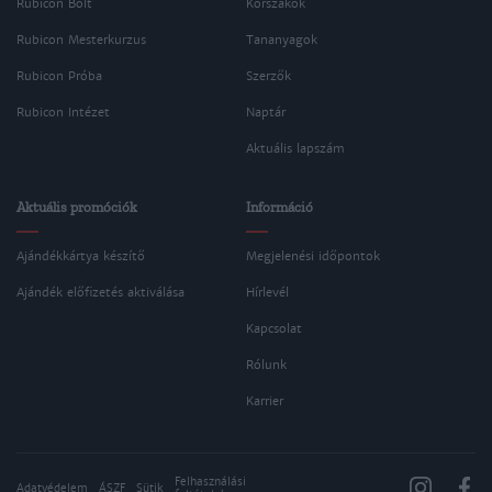
Rubicon Bolt
Korszakok
Rubicon Mesterkurzus
Tananyagok
Rubicon Próba
Szerzők
Rubicon Intézet
Naptár
Aktuális lapszám
Aktuális promóciók
Információ
Ajándékkártya készítő
Megjelenési időpontok
Ajándék előfizetés aktiválása
Hírlevél
Kapcsolat
Rólunk
Karrier
Felhasználási
Adatvédelem
ÁSZF
Sütik