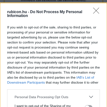
a francia enciklopédisták, Diderot, D’Alembert és Voltaire
munkáit is nagy igyekezettel olvassa.
rubicon.hu -
Do Not Process My Personal
A legújabb Rubicon-lapszámok
Information
Sophie tízévesen, az egyik családi ünnepség alkalmával
Több mint 370 korábbi lapszámunk
If you wish to opt-out of the sale, sharing to third parties, or
tartalma
processing of your personal or sensitive information for
targeted advertising by us, please use the below opt-out
Rubicon Online rovatok cikkei
section to confirm your selection. Please note that after your
opt-out request is processed you may continue seeing
Hirdetésmentes olvasó felület
interest-based ads based on personal information utilized by
us or personal information disclosed to third parties prior to
Kedvenc cikkek elmentése, könyvjelzők
your opt-out. You may separately opt-out of the further
disclosure of your personal information by third parties on the
Az első hónap csak 200 Ft-ba kerül. Próbálja
IAB’s list of downstream participants. This information may
also be disclosed by us to third parties on the
ki!
IAB’s List of
Downstream Participants
that may further disclose it to other
third parties.
KIPRÓBÁLOM 200 FT-ÉRT
Please note that this website/app uses one or more Google
Personal Data Processing Opt Outs
services and may gather and store information including but
Már előfizetőnk?
Ha már regisztrált a Rubicon
not limited to your visit or usage behaviour. You may click to
I want to opt-out of the Sharing of my