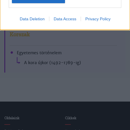
1999/3.
Data Deletion
Data Access
Privacy Policy
Korszak
Egyetemes történelem
A kora újkor (1492-1789-ig)
Oldalaink
Cikkek