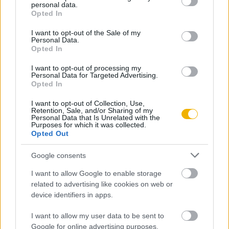
personal data.
grant or deny consent to Google and its third-party tags to
Online-on, kattintson ide:
BELÉPÉS.
Ha még nem
Opted In
use your data for below specified purposes in below Google
rendelkezik felhasználói fiókkal, kattintson ide:
consent section.
I want to opt-out of the Sale of my
REGISZTRÁCIÓ.
Personal Data.
Opted In
I want to opt-out of processing my
Personal Data for Targeted Advertising.
Opted In
Szerző
I want to opt-out of Collection, Use,
Retention, Sale, and/or Sharing of my
Personal Data that Is Unrelated with the
Purposes for which it was collected.
V. Molnár László
Opted Out
Ismerje meg
Google consents
A szerző cikkei
I want to allow Google to enable storage
related to advertising like cookies on web or
device identifiers in apps.
I want to allow my user data to be sent to
Tananyag
Google for online advertising purposes.