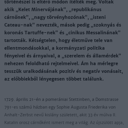
történészei is eltérő módon ítélték meg. Voltak
akik „Kelet Minervájának”, „republikánus
cárnőnek”, „nagy törvényhozónak”, „isteni
Cateau-nak” nevezték, mások pedig „szoknyás és
koronás Tartuffe-nek” és „cinikus Messalinának”
tartották. Kétségtelen, hogy életműve tele van
ellentmondásokkal, a kormányzati politika
fényeivel és árnyaival, a „szerelem és államérdek”
nehezen feloldható rejtelmeivel. Ám ha mérlegre
tesszük uralkodásának pozitív és negatív vonásait,
az előbbiekből lényegesen többet találunk.
1729. április 21-én a pomerániai Stettinben, a Domstrasse
791-es számú házban egy Sophie Augusta Friederika von
Anhalt-Zerbst nevű kislány született, akit 33 év múlva II.
Katalin orosz cárnőként ismert meg a világ. Az újszülött apja,