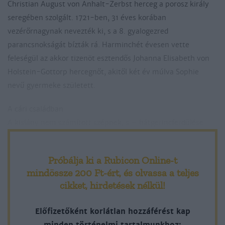
Christian August von Anhalt-Zerbst herceg a porosz király
seregében szolgált. 1721-ben, 31 éves korában
vezérőrnagynak nevezték ki, s a 8. gyalogezred
parancsnokságát bízták rá. Harminchét évesen vette
feleségül az akkor tizenöt esztendős Johanna Elisabeth von
Holstein-Gottorp hercegnőt, akitől két év múlva Sophie
nevű gyermeke született.
A cári családban
A kislány nem számított szépnek, s – hátgerincferdülése
miatt – fiatal korától fűzőt kellett viselnie. A „rút kiskacsát”
azonban kellemessé tette nyílt tekintete és bájos mosolya. A
Próbálja ki a Rubicon Online-t
kortársak, köztük nevelője, Cardel kisasszony szerint nem kis
mindössze 200 Ft-ért
, és olvassa a teljes
gondot jelentett a gőgös és beképzelt hercegkisasszony
cikket, hirdetések nélkül!
makacsságának letörése, öntörvényű természetének
korlátozása. Környezete viszont büszke lehetett arra, hogy a
Előfizetőként korlátlan hozzáférést kap
kislány Corneille, Racine, Molie`re, La Fontaine művei mellett
minden történelmi tartalmunkhoz: