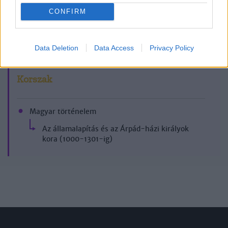
CONFIRM
2019/9-10.
Data Deletion
Data Access
Privacy Policy
Korszak
Magyar történelem
Az államalapítás és az Árpád-házi királyok
kora (1000-1301-ig)