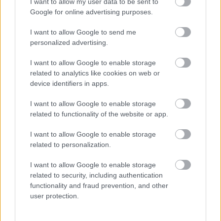
I want to allow my user data to be sent to
Google for online advertising purposes.
Magyar történelem
I want to allow Google to send me
A magyarság története a kezdetektől 1490-ig
personalized advertising.
II. András és az Aranybulla
I want to allow Google to enable storage
related to analytics like cookies on web or
II. András és az Aranybulla (kiegészítő
device identifiers in apps.
irodalom)
I want to allow Google to enable storage
related to functionality of the website or app.
I want to allow Google to enable storage
Lapszám
related to personalization.
I want to allow Google to enable storage
related to security, including authentication
functionality and fraud prevention, and other
user protection.