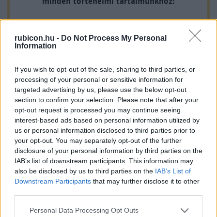
minden történelmi tartalmunkhoz:
A legújabb Rubicon-lapszámok
rubicon.hu -
Do Not Process My Personal
Information
Több mint 370 korábbi lapszámunk
tartalma
If you wish to opt-out of the sale, sharing to third parties, or
processing of your personal or sensitive information for
Rubicon Online rovatok cikkei
targeted advertising by us, please use the below opt-out
section to confirm your selection. Please note that after your
Hirdetésmentes olvasó felület
opt-out request is processed you may continue seeing
interest-based ads based on personal information utilized by
Kedvenc cikkek elmentése, könyvjelzők
us or personal information disclosed to third parties prior to
your opt-out. You may separately opt-out of the further
Az első hónap csak 200 Ft-ba kerül. Próbálja
disclosure of your personal information by third parties on the
ki!
IAB’s list of downstream participants. This information may
also be disclosed by us to third parties on the
IAB’s List of
Downstream Participants
that may further disclose it to other
KIPRÓBÁLOM 200 FT-ÉRT
third parties.
Please note that this website/app uses one or more Google
Personal Data Processing Opt Outs
Már előfizetőnk?
Ha már regisztrált a Rubicon