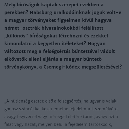
Mely bíróságok kaptak szerepet ezekben a
perekben? Habsburg ural­kodóinknak joguk volt-e
a magyar törvényeket figyel­men kívül hagyva
német-osztrák hivatalnokokból felállított
„különös” bíró­ságokat létrehozni és ezekkel
kimondatni a kegyetlen ítéleteket? Hogyan
változott meg a felségsértés bűntettével vádolt
elkövetők elleni eljárás a magyar büntető
törvénykönyv, a Csemegi-kódex megszületésével?
„A hűtlenség esetei: első a felségsértés, ha ugyanis valaki
gonosz szándékkal kezet emelne fejedelmünk személyére;
avagy fegyverrel vagy méreggel életére törne; avagy azt a
falat vagy házat, melyen belül a fejedelem tartózkodik,