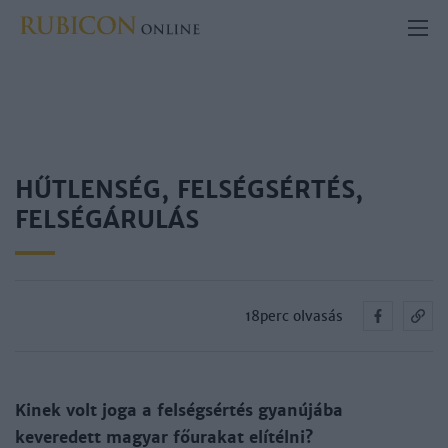
HŰTLENSÉG, FELSÉGSÉRTÉS,
FELSÉGÁRULÁS
18perc olvasás
Kinek volt joga a felségsértés gyanújába
keveredett magyar főurakat elítélni?