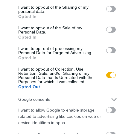
services and may gather and store information including but
Online-on, kattintson ide:
BELÉPÉS.
Ha még nem
not limited to your visit or usage behaviour. You may click to
I want to opt-out of the Sharing of my
personal data.
grant or deny consent to Google and its third-party tags to
rendelkezik felhasználói fiókkal, kattintson ide:
Opted In
use your data for below specified purposes in below Google
REGISZTRÁCIÓ.
consent section.
I want to opt-out of the Sale of my
Personal Data.
Opted In
I want to opt-out of processing my
Personal Data for Targeted Advertising.
Szerző
Opted In
I want to opt-out of Collection, Use,
Retention, Sale, and/or Sharing of my
Homok-Nagy Mária
Personal Data that Is Unrelated with the
Purposes for which it was collected.
Ismerje meg
Opted Out
A szerző cikkei
Google consents
I want to allow Google to enable storage
related to advertising like cookies on web or
device identifiers in apps.
Tananyag