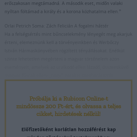
erőszakosan megtámadná. A második eset, midőn valaki
nyíltan föltámad a király és a korona közhatalma ellen.”
Orlai Petrich Soma: Zách Felicián A fogalmi háttér
Ha a felségsértés mint bűncselekmény lényegét meg akarjuk
érteni, elemeznünk kell a törvényeinkben és Werbőczy
István Hármaskönyvében rögzített tényállásokat. Enélkül
szinte lehetetlen megérteni a magyar történelem azon
eseményeit, amelyek az uralkodó ellen lázadó, összeesküvő
magyar főurak elleni „nagy” pereket meghatározták.
Próbálja ki a Rubicon Online-t
mindössze 200 Ft-ért
, és olvassa a teljes
cikket, hirdetések nélkül!
Előfizetőként korlátlan hozzáférést kap