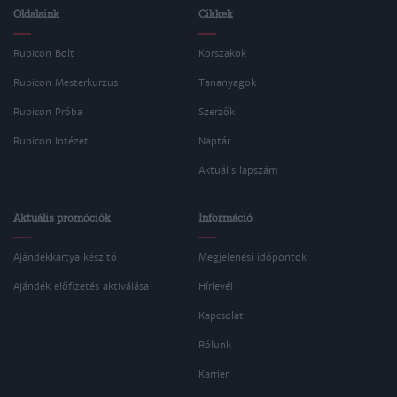
Oldalaink
Cikkek
Rubicon Bolt
Korszakok
Rubicon Mesterkurzus
Tananyagok
Rubicon Próba
Szerzők
Rubicon Intézet
Naptár
Aktuális lapszám
Aktuális promóciók
Információ
Ajándékkártya készítő
Megjelenési időpontok
Ajándék előfizetés aktiválása
Hírlevél
Kapcsolat
Rólunk
Karrier