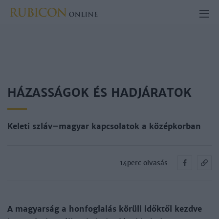
HÁZASSÁGOK ÉS HADJÁRATOK
Keleti szláv–magyar kapcsolatok a középkorban
14perc olvasás
A magyarság a honfoglalás körüli időktől kezdve