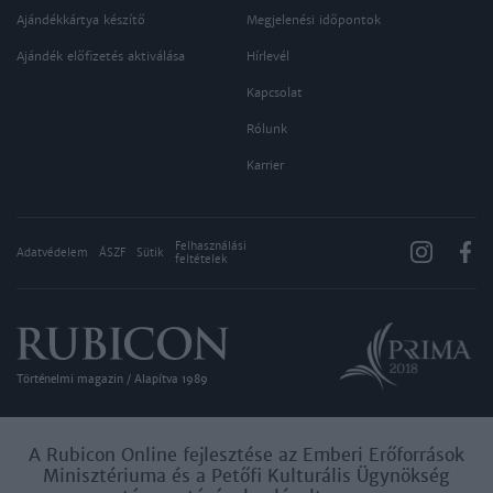
Ajándékkártya készítő
Megjelenési időpontok
Ajándék előfizetés aktiválása
Hírlevél
Kapcsolat
Rólunk
Karrier
Felhasználási
Adatvédelem
ÁSZF
Sütik
feltételek
Történelmi magazin / Alapítva 1989
A Rubicon Online fejlesztése az Emberi Erőforrások
Minisztériuma és a Petőfi Kulturális Ügynökség