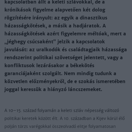
kapcsolatban állt a keleti szlávokkal, de a
krónikások figyelme alapvetően két dolog
rögzítésére irányult: az egyik a dinasztikus
házasságkötések, a másik a hadjáratok. A
házasságkötések azért figyelemre méltóak, mert a
„jéghegy csúcsaként” jelzik a kapcsolatok
javulását: az uralkodók és családtagjaik házassága
rendszerint politikai szövetséget jelentett, vagy a
konfliktusok lezárásakor a békekötés
garanciájaként szolgált. Nem mindig tudunk a
közvetlen előzményekről, de e szokás ismeretében
joggal keressük a hiányzó láncszemeket.
A 10–15. század folyamán a keleti szláv népesség változó
politikai keretek között élt. A 10. században a Kijev körül élő
polján törzs varégokkal összeolvadó elitje folyamatosan