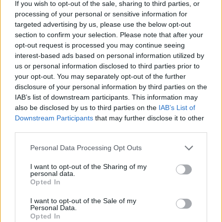
If you wish to opt-out of the sale, sharing to third parties, or
hiteles adatként kezeljük. András herceg Vazul másodszülött
minden történelmi tartalmunkhoz:
processing of your personal or sensitive information for
fia volt,
targeted advertising by us, please use the below opt-out
section to confirm your selection. Please note that after your
A legújabb Rubicon-lapszámok
opt-out request is processed you may continue seeing
interest-based ads based on personal information utilized by
Több mint 370 korábbi lapszámunk
us or personal information disclosed to third parties prior to
your opt-out. You may separately opt-out of the further
tartalma
disclosure of your personal information by third parties on the
IAB’s list of downstream participants. This information may
Rubicon Online rovatok cikkei
also be disclosed by us to third parties on the
IAB’s List of
Downstream Participants
that may further disclose it to other
Hirdetésmentes olvasó felület
third parties.
Kedvenc cikkek elmentése, könyvjelzők
Please note that this website/app uses one or more Google
Personal Data Processing Opt Outs
services and may gather and store information including but
Az első hónap csak 200 Ft-ba kerül. Próbálja
not limited to your visit or usage behaviour. You may click to
I want to opt-out of the Sharing of my
personal data.
ki!
grant or deny consent to Google and its third-party tags to
Opted In
use your data for below specified purposes in below Google
consent section.
I want to opt-out of the Sale of my
KIPRÓBÁLOM 200 FT-ÉRT
Personal Data.
Opted In