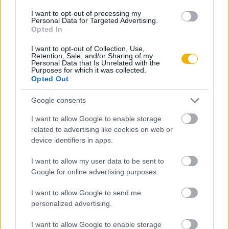
Már előfizetőnk?
Ha már regisztrált a Rubicon
I want to opt-out of processing my
Personal Data for Targeted Advertising.
Online-on, kattintson ide:
BELÉPÉS.
Ha még nem
Opted In
rendelkezik felhasználói fiókkal, kattintson ide:
I want to opt-out of Collection, Use,
REGISZTRÁCIÓ.
Retention, Sale, and/or Sharing of my
Personal Data that Is Unrelated with the
Purposes for which it was collected.
Opted Out
Google consents
Szerző
I want to allow Google to enable storage
related to advertising like cookies on web or
device identifiers in apps.
Font Márta
Ismerje meg
I want to allow my user data to be sent to
Google for online advertising purposes.
A szerző cikkei
I want to allow Google to send me
personalized advertising.
I want to allow Google to enable storage