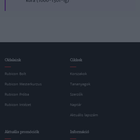
kora (1000-1301-ig)
Oldalaink
Cikkek
Rubicon Bolt
Korszakok
Rubicon Mesterkurzus
Tananyagok
Rubicon Próba
Szerzők
Rubicon Intézet
Naptár
Aktuális lapszám
Aktuális promóciók
Információ