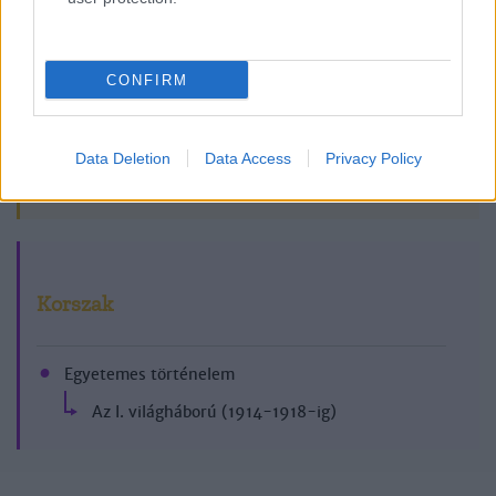
CONFIRM
Data Deletion
Data Access
Privacy Policy
2018/5.
Korszak
Egyetemes történelem
Az I. világháború (1914-1918-ig)