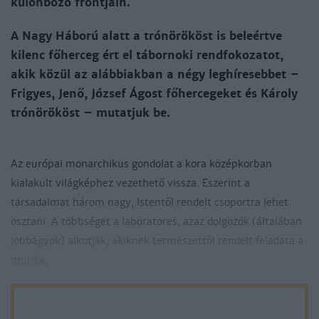
különböző frontjain.
A Nagy Háború alatt a trónörököst is beleértve
kilenc főherceg ért el tábornoki rendfokozatot,
akik közül az alábbiakban a négy leghíresebbet –
Frigyes, Jenő, József Ágost főhercegeket és Károly
trónörököst – mutatjuk be.
Az európai monarchikus gondolat a kora középkorban
kialakult világképhez vezethető vissza. Eszerint a
társadalmat három nagy, Istentől rendelt csoportra lehet
osztani. A többséget a laboratores, azaz dolgozók (általában
jobbágyok) alkotják, akiknek természettől rendelt feladata a
munka,