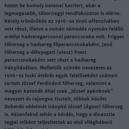
futott be komoly katonai karriert, akár a
legmagasabb, tábornagyi rendfokozatot is elérve.
Károly trónörökös az 1916-os tiroli offenzívában
vett részt, illetve a román támadás nyomán felálló
erdélyi hadseregarcvonal parancsnoka volt. Frigyes
főherceg a hadsereg főparancsnokaként, Jenő
főherceg a délnyugati (olasz) front
parancsnokaként vett részt a hadsereg
irányításában. Mellettük szintén nevezetes az
1916-os lucki áttörés egyik felelőseként számon
tartott József Ferdinánd főherceg, valamint a
magyar katonák által csak „József apánknak”
nevezett és rajongva tisztelt, többek között
Doberdó védelmét irányító József (Ágost) főherceg
is. Kézenfekvő tehát a kérdés, hogy a dinasztia
tagjai miként teljesítettek az első világháború