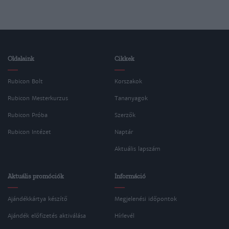
Oldalaink
Cikkek
Rubicon Bolt
Korszakok
Rubicon Mesterkurzus
Tananyagok
Rubicon Próba
Szerzők
Rubicon Intézet
Naptár
Aktuális lapszám
Aktuális promóciók
Információ
Ajándékkártya készítő
Megjelenési időpontok
Ajándék előfizetés aktiválása
Hírlevél