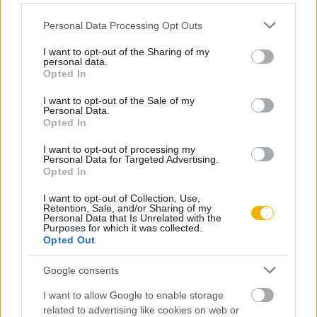
ki!
Please note that this website/app uses one or more Google
Personal Data Processing Opt Outs
services and may gather and store information including but
not limited to your visit or usage behaviour. You may click to
I want to opt-out of the Sharing of my
KIPRÓBÁLOM 200 FT-ÉRT
personal data.
grant or deny consent to Google and its third-party tags to
Opted In
use your data for below specified purposes in below Google
Már előfizetőnk?
Ha már regisztrált a Rubicon
consent section.
I want to opt-out of the Sale of my
Personal Data.
Online-on, kattintson ide:
BELÉPÉS.
Ha még nem
Opted In
rendelkezik felhasználói fiókkal, kattintson ide:
I want to opt-out of processing my
REGISZTRÁCIÓ.
Personal Data for Targeted Advertising.
Opted In
I want to opt-out of Collection, Use,
Retention, Sale, and/or Sharing of my
Personal Data that Is Unrelated with the
Purposes for which it was collected.
Szerző
Opted Out
Google consents
Nánay Mihály
I want to allow Google to enable storage
Ismerje meg
related to advertising like cookies on web or