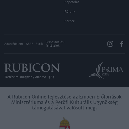
Kapcsolat
Rólunk
Karrier
Felhasználási
Adatvédelem
ÁSZF
Sütik
feltételek
Történelmi magazin / Alapítva 1989
A Rubicon Online fejlesztése az Emberi Erőforrások
Minisztériuma és a Petőfi Kulturális Ügynökség
támogatásával valósult meg.