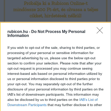
Próbálja ki a Rubicon Online-t
mindössze 200 Ft-ért
, és olvassa a teljes
cikket, hirdetések nélkül!
Előfizetőként korlátlan hozzáférést kap
rubicon.hu -
Do Not Process My Personal
minden történelmi tartalmunkhoz:
Information
If you wish to opt-out of the sale, sharing to third parties, or
A legújabb Rubicon-lapszámok
processing of your personal or sensitive information for
targeted advertising by us, please use the below opt-out
Több mint 370 korábbi lapszámunk
section to confirm your selection. Please note that after your
tartalma
opt-out request is processed you may continue seeing
interest-based ads based on personal information utilized by
Rubicon Online rovatok cikkei
us or personal information disclosed to third parties prior to
your opt-out. You may separately opt-out of the further
Hirdetésmentes olvasó felület
disclosure of your personal information by third parties on the
IAB’s list of downstream participants. This information may
Kedvenc cikkek elmentése, könyvjelzők
also be disclosed by us to third parties on the
IAB’s List of
Downstream Participants
that may further disclose it to other
Az első hónap csak 200 Ft-ba kerül. Próbálja
third parties.