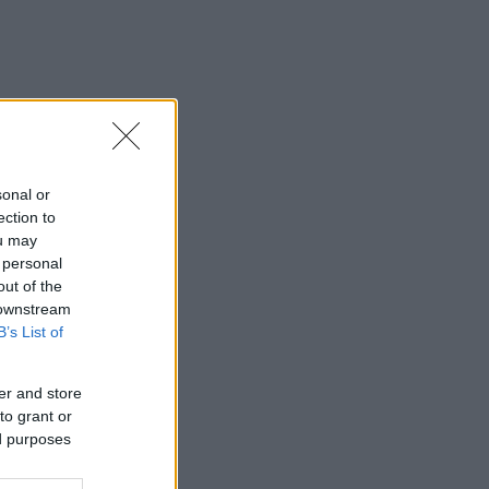
sonal or
ection to
ou may
 personal
out of the
 downstream
B’s List of
er and store
to grant or
ed purposes