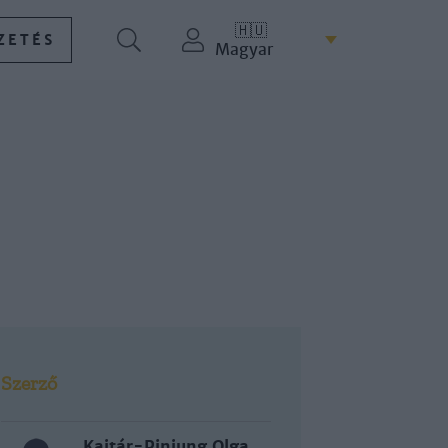
🇭🇺
ZETÉS
Magyar
Szerző
Kajtár-Pinjung Olga