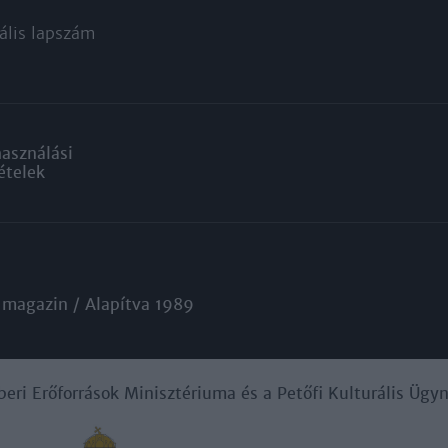
ális lapszám
használási
ételek
 magazin / Alapítva 1989
beri Erőforrások Minisztériuma és a Petőfi Kulturális Üg