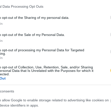
l Data Processing Opt Outs
o opt-out of the Sharing of my personal data.
In
bai Köztársaság, Amerika
Szabad Területe) feliratú bejárati
o opt-out of the Sale of my Personal Data.
 támaszponton
In
to opt-out of processing my Personal Data for Targeted
ing.
egelőzően a guantánamói régiót az egyik
In
ainó lakta. Kolumbusz Kristóf második utazása
o opt-out of Collection, Use, Retention, Sale, and/or Sharing
ersonal Data that Is Unrelated with the Purposes for which it
en kötött ki, melyet Puerto Grandénak nevezett
lected.
mattá vált. Központja Havanna lett, ám földrajzi
Out
szág délkeleti csúcsán található öböl már a
jelentőségre tett szert. Hajózási szempontból
consents
gai, mélysége miatt könnyen manőverezhető,
o allow Google to enable storage related to advertising like cookies on
evice identifiers in apps.