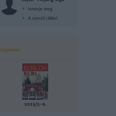
Ismerje meg
A szerző cikkei
Lapszám
2025/5-6.