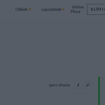
Online
k
Cikkek
Lapszámok
ELŐFI
Plusz
5perc olvasás