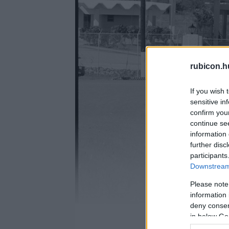
rubicon.h
If you wish 
sensitive in
confirm you
continue se
information 
further disc
participants
Downstream 
Please note
information 
deny consent
in below Go