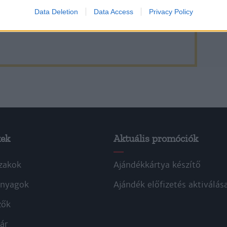
Data Deletion
Data Access
Privacy Policy
t a Rubicon Online-on, kattintson ide:
BELÉPÉS.
fiókkal, kattintson ide:
REGISZTRÁCIÓ.
kek
Aktuális promóciók
zakok
Ajándékkártya készítő
nyagok
Ajándék előfizetés aktiválás
zők
ár