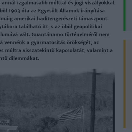
annál izgalmasabb múlttal és jogi viszályokkal
böl 1903 óta az Egyesült Államok irányítása
ndmáig amerikai haditengerészeti támaszpont.
tábora található itt, s az öböl geopolitikai
mbólumává vált. Guantánamo történelméről nem
lá vennénk a gyarmato­sítás örökségét, az
s múltra visszatekintő kapcsolatát, valamint a
intő dilemmákat.