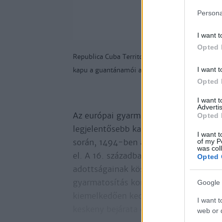
Persona
I want t
Opted 
Republica Cuba Territorio Libre de America (Ku
I want t
kapu a guantánamói amerikai
haditengerészeti
Opted 
I want 
Advertis
Az európai gyarmatosítók érkezését m
Opted 
legjelentősebb karibi népcsoport, a t
I want t
of my P
során, 1494-ben a Guantánamói-öbölb
was col
el. A 16. században Kuba spanyol gyar
Opted 
adottságainak köszönhetően a szigetor
gyarmatosítás korai időszakában nagy 
Google 
kiemelkedően kedvezőek a tulajdonsá
I want t
keskeny bejárata és közvetlen
web or d