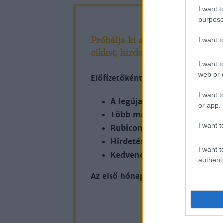
I want t
purpose
Próbálja ki a Rubicon Online-t
I want 
cikket, hirdetések nélkül!
I want t
web or d
Előfizetőként korlátlan hozzáfér
I want t
A legújabb Rubicon-lapsz
or app.
Több mint 370 korábbi lap
I want t
Rubicon Online rovatok cik
Hirdetésmentes olvasó felül
I want t
Kedvenc cikkek elmentése, 
authenti
Az első hónap csak 200 Ft-ba kerü
KIPRÓB