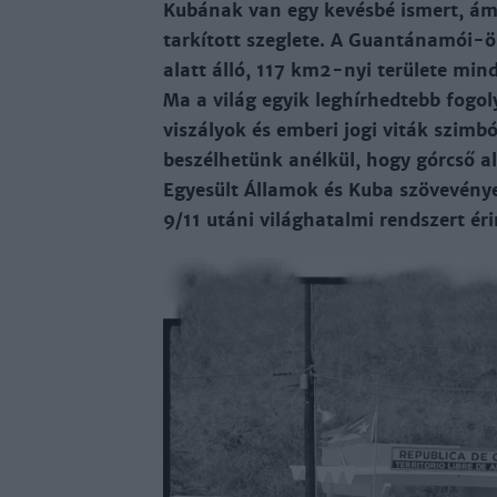
Kubának van egy kevésbé ismert, ám 
tarkított szeglete. A Guantánamói-ö
alatt álló, 117 km2-nyi területe mi
Ma a világ egyik leghírhedtebb fogoly
viszályok és emberi jogi viták szi
beszélhetünk anélkül, hogy górcső a
Egyesült Államok és Kuba szövevénye
9/11 utáni világhatalmi rendszert ér