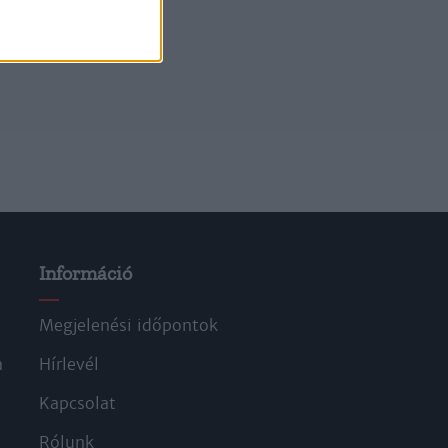
Információ
Megjelenési időpontok
a
Hírlevél
Kapcsolat
Rólunk