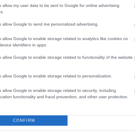
o allow my user data to be sent to Google for online advertising
s.
mindössze 200 Ft-ért
, és olvassa a teljes
to allow Google to send me personalized advertising.
o allow Google to enable storage related to analytics like cookies on
evice identifiers in apps.
ést kap minden történelmi tartalmunkhoz:
o allow Google to enable storage related to functionality of the website
ámok
számunk tartalma
o allow Google to enable storage related to personalization.
kei
et
o allow Google to enable storage related to security, including
könyvjelzők
cation functionality and fraud prevention, and other user protection.
l. Próbálja ki!
CONFIRM
ÁLOM 200 FT-ÉRT