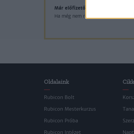
Már előfizetőnk?
Ha már regisztrál
Ha még nem rendelkezik felhasználói 
Oldalaink
Cik
Rubicon Bolt
Kors
Rubicon Mesterkurzus
Tana
Rubicon Próba
Szer
Rubicon Intézet
Napt