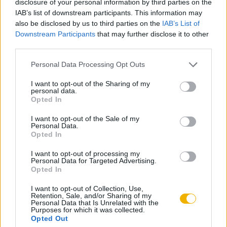
disclosure of your personal information by third parties on the
ki!
IAB’s list of downstream participants. This information may
Fehéregyháza tehát már 1898-ban, a szabadságharc
also be disclosed by us to third parties on the
IAB’s List of
ötvenedik évfordulóján, Segesvárral együtt az országos
KIPRÓBÁLOM 200 FT-ÉRT
Downstream Participants
that may further disclose it to other
megemlékezések egyik kiemelt színtere. Ebben az évben
third parties.
életbe lép az 1898:V. törvénycikk 1848/49 emlékezetének
Már előfizetőnk?
Ha már regisztrált a Rubicon
Please note that this website/app uses one or more Google
Personal Data Processing Opt Outs
hivatalos ünneppé nyilvánításáról. „Képviseltette magát a
services and may gather and store information including but
Online-on, kattintson ide:
BELÉPÉS.
Ha még nem
not limited to your visit or usage behaviour. You may click to
I want to opt-out of the Sharing of my
főrendi ház és a képviselőház, a kormány. 15 különvonat
rendelkezik felhasználói fiókkal, kattintson ide:
personal data.
grant or deny consent to Google and its third-party tags to
szállította az érdeklődőket, a Székelyföldről mintegy ötezren
Opted In
REGISZTRÁCIÓ.
use your data for below specified purposes in below Google
jöttek, az ünneplők mintegy fele. 140 koszorú került az
consent section.
I want to opt-out of the Sale of my
Personal Data.
emlékmű talapzatára, és Segesváron az ünnepség 450
Opted In
terítékes díszebéddel ért véget.” (Gagyi József: Petőfi-ünnep
I want to opt-out of processing my
Petőfi-falván, Kisebbségkutatás – 2002/2) Ez a programsor
Szerző
Personal Data for Targeted Advertising.
lesz a mai napig élő hagyomány, a Petőfi-ünnep rituáléjának
Opted In
alapja, amiben keverednek a hivatalos és a népünnep
I want to opt-out of Collection, Use,
Kalla Zsuzsa
elemei.
Retention, Sale, and/or Sharing of my
Personal Data that Is Unrelated with the
Purposes for which it was collected.
Ismerje meg
Opted Out
A Petőfi Irodalmi Múzeum elődintézménye, a Petőfi Ház sok