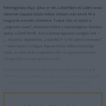
Fehéregyháza 1849. július 31-én, a Józef Bem és Lüders orosz
tábornok csapatai között lefolyt ütközet után került fel a
magyarok mentális térképére. Tudjuk róla, itt zajlott a
„segesvári csata”, amelyben eltűnt a szabadságharc ikonikus
alakja, a költő Petőfi. Ami a korban egysoros újsághír volt –
„…koszorús népköltőnk, a tűzlelkű P. S. hír szerint elveszett”
– talán éppen a világosi fegyverletétel időbeli közelsége
miatt, az idők során tragédiává nőtt: az egyszerű honvéd-
tömegsírból nemzeti gyászhely lett.
Az önkényuralom évtizedei után a terület birtokosa, gróf
Haller Ferenc bekerítette az akkor ismert hármas tömegsírt
és föléjük hársfákat ültetett. Majd 1874-ben egy fiatal,
héjjasfalvi származású református pap gyűjtést indított egy
emlékműre s meggyőzte a segesvári Magyar Kaszinót, álljon
élére országos szervezésnek, legyen minden évben