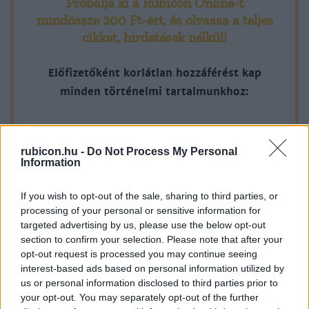
Próbálja ki a Rubicon Online-t
évfordulós megemlékezés. A kiterjedt országos mozgalom
mindössze 200 Ft-ért
, és olvassa a teljes
eredménye a szabadságharc 50. évfordulójára elkészülő
cikket, hirdetések nélkül!
emlékmű – a talapzatot a Segesváron is működő építész,
Alpár Ignác, a tetején lévő turulmadarat Köllő Miklós
Előfizetőként korlátlan hozzáférést kap
szobrász készítette, a segesvári hegyoldalban, a vár csúcsán
minden történelmi tartalmunkhoz:
álló Petőfi-szoborral együtt.
Időközben a birtokon a grófi család egyik tagja, Haller Luise a
A legújabb Rubicon-lapszámok
honvédsírok körül emlékkertet hozott létre, emlékházat
rubicon.hu -
Do Not Process My Personal
Több mint 370 korábbi lapszámunk
Information
építtetett „múzeumőrrel”, és Petőfi halálával kapcsolatos
tartalma
dokumentumokat, tárgyakat gyűjtött, s állított ki:
If you wish to opt-out of the sale, sharing to third parties, or
„...megvolt az az ágy, amelyikben Petőfi utolsó éjszakáján
Rubicon Online rovatok cikkei
processing of your personal or sensitive information for
targeted advertising by us, please use the below opt-out
hált, valamint az a kávéscsésze, amelyből utolsó reggelijét
Hirdetésmentes olvasó felület
section to confirm your selection. Please note that after your
fogyasztotta, s amelyet a székelykeresztúri Varga Rózsika
opt-out request is processed you may continue seeing
nemzeti színű szalaggal kötött át”. (Máthé Attila:
Kedvenc cikkek elmentése, könyvjelzők
interest-based ads based on personal information utilized by
Fehéregyháza története. Kiadja a fehéregyházi Petőfi Sándor
us or personal information disclosed to third parties prior to
Az első hónap csak 200 Ft-ba kerül. Próbálja
your opt-out. You may separately opt-out of the further
Művelődési Egyesület. Fehéregyháza, 1999, 115)