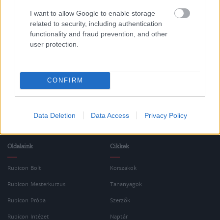
I want to allow Google to enable storage
related to security, including authentication
Magyar történelem
functionality and fraud prevention, and other
Az 1848-49-es szabadságharc (1848-1849-
user protection.
ig)
CONFIRM
Data Deletion
Data Access
Privacy Policy
Oldalaink
Cikkek
Rubicon Bolt
Korszakok
Rubicon Mesterkurzus
Tananyagok
Rubicon Próba
Szerzők
Rubicon Intézet
Naptár