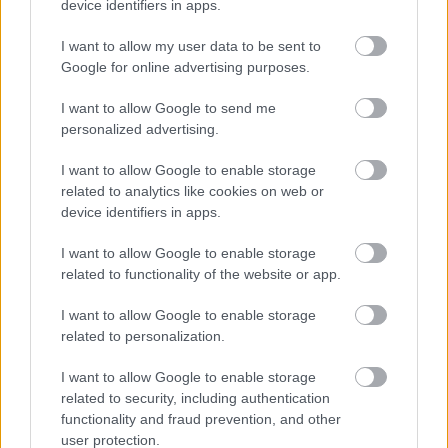
device identifiers in apps.
I want to allow my user data to be sent to
Google for online advertising purposes.
Tananyag
I want to allow Google to send me
personalized advertising.
Magyar történelem
I want to allow Google to enable storage
Magyarország a kora újkorban
related to analytics like cookies on web or
device identifiers in apps.
A török kiűzése Magyarországról
I want to allow Google to enable storage
A török kiűzése Magyarországról
related to functionality of the website or app.
(kiegészítő irodalom)
I want to allow Google to enable storage
related to personalization.
I want to allow Google to enable storage
Lapszám
related to security, including authentication
functionality and fraud prevention, and other
user protection.