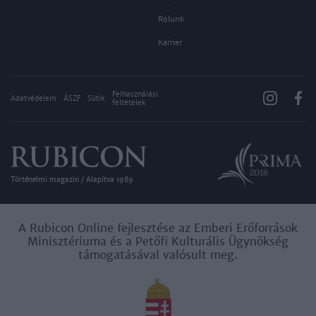
Rólunk
Karrier
Felhasználási
Adatvédelem
ÁSZF
Sütik
feltételek
Történelmi magazin / Alapítva 1989
A Rubicon Online fejlesztése az Emberi Erőforrások
Minisztériuma és a Petőfi Kulturális Ügynökség
támogatásával valósult meg.