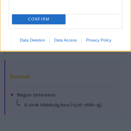
CONFIRM
Data Deletion
Data Access
Privacy Policy
2019/11.
Korszak
Magyar történelem
A török hódoltság kora (1526-1686-ig)