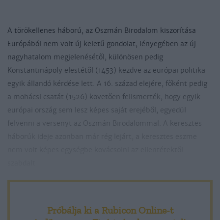
A törökellenes háború, az Oszmán Birodalom kiszorítása
Európából nem volt új keletű gondolat, lényegében az új
nagyhatalom megjelenésétől, különösen pedig
Konstantinápoly elestétől (1453) kezdve az euró­pai politika
egyik állandó kérdése lett. A 16. század elejére, főként pedig
a mohácsi csatát (1526) követően felismerték, hogy egyik
európai ország sem lesz képes saját erejéből, egyedül
felvenni a versenyt az Oszmán Birodalommal. A keresztes
háborúk ideje azonban már rég lejárt, a keresztes eszme
nem volt képes egységbe kovácsolni az ellentétektől
szabdalt
Próbálja ki a Rubicon Online-t