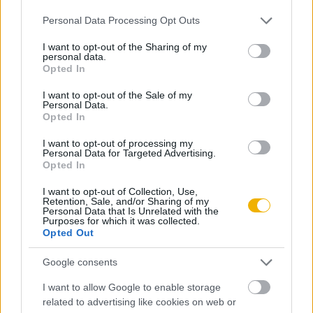
Please note that this website/app uses one or more Google
Personal Data Processing Opt Outs
KIPRÓBÁLOM 200 FT-ÉRT
services and may gather and store information including but
not limited to your visit or usage behaviour. You may click to
I want to opt-out of the Sharing of my
personal data.
grant or deny consent to Google and its third-party tags to
Opted In
Már előfizetőnk?
Ha már regisztrált a Rubicon
use your data for below specified purposes in below Google
Online-on, kattintson ide:
BELÉPÉS.
Ha még nem
consent section.
I want to opt-out of the Sale of my
Personal Data.
rendelkezik felhasználói fiókkal, kattintson ide:
Opted In
REGISZTRÁCIÓ.
I want to opt-out of processing my
Personal Data for Targeted Advertising.
Opted In
I want to opt-out of Collection, Use,
Retention, Sale, and/or Sharing of my
Szerző
Personal Data that Is Unrelated with the
Purposes for which it was collected.
Opted Out
Mihalik Béla Vilmos
Google consents
Ismerje meg
I want to allow Google to enable storage
A szerző cikkei
related to advertising like cookies on web or