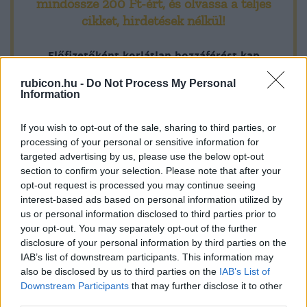
mindössze 200 Ft-ért
, és olvassa a teljes
cikket, hirdetések nélkül!
Előfizetőként korlátlan hozzáférést kap
minden történelmi tartalmunkhoz:
rubicon.hu -
Do Not Process My Personal
Information
A legújabb Rubicon-lapszámok
If you wish to opt-out of the sale, sharing to third parties, or
processing of your personal or sensitive information for
Több mint 370 korábbi lapszámunk
targeted advertising by us, please use the below opt-out
tartalma
section to confirm your selection. Please note that after your
opt-out request is processed you may continue seeing
Rubicon Online rovatok cikkei
interest-based ads based on personal information utilized by
us or personal information disclosed to third parties prior to
Hirdetésmentes olvasó felület
your opt-out. You may separately opt-out of the further
disclosure of your personal information by third parties on the
Kedvenc cikkek elmentése, könyvjelzők
IAB’s list of downstream participants. This information may
also be disclosed by us to third parties on the
IAB’s List of
Az első hónap csak 200 Ft-ba kerül. Próbálja
Downstream Participants
that may further disclose it to other
ki!
third parties.