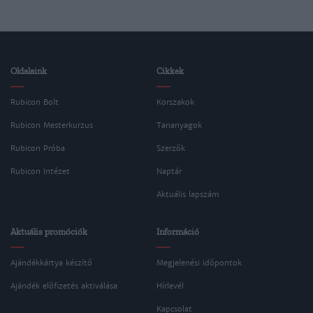
Oldalaink
Cikkek
Rubicon Bolt
Korszakok
Rubicon Mesterkurzus
Tananyagok
Rubicon Próba
Szerzők
Rubicon Intézet
Naptár
Aktuális lapszám
Aktuális promóciók
Információ
Ajándékkártya készítő
Megjelenési időpontok
Ajándék előfizetés aktiválása
Hírlevél
Kapcsolat