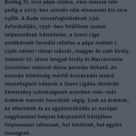
Boldog XI. Ince pápa szobra, nem messze tőle
pedig a 2015-ben szintén róla elnevezett kis utca
nyílik. A Buda visszafoglalásának 250.
évfordulóján, 1936-ban felállított szobor
talpazatának hátoldalán, a Szent Liga
emlékérmét formáló reliefen a pápa mellett I.
Lipót német-római császár, magyar és cseh király,
Sobieski III. János lengyel király és Marcantonio
Giustinian velencei dózse portréja látható. Az
oszmán hódoltság másfél évszázadát lezáró
visszafoglaló háborút a Szent Ligába tömörült
keresztény szövetségesek azonban más-más
érdekek mentén harcolták végig. Ezek az érdekek,
az ellentétek és az együttműködés az európai
nagyhatalmi helyzet kényszerítő hálójában
folytonosan változtak, hol ütköztek, hol együtt
mozogtak.