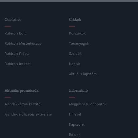
Oldalaink
Cikkek
Rubicon Bolt
Korszakok
Rubicon Mesterkurzus
Tananyagok
Rubicon Próba
Szerzők
Rubicon Intézet
Naptár
Aktuális lapszám
Aktuális promóciók
Információ
Ajándékkártya készítő
Megjelenési időpontok
Ajándék előfizetés aktiválása
Hírlevél
Kapcsolat
Rólunk