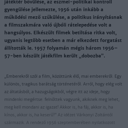
játéktér bővülése, az eszmei-politikai kontroll
gyengülése jellemezte, 1956 után inkább a
működési mező szűkülése, a politikus irányításnak
a filmszakmára való újbóli rátelepedése volt a
hangsúlyos. Elkészült filmek betiltása ritka volt,
ugyanis legtöbb esetben a már elkezdett forgatást
állították le. 1957 folyamán mégis három 1956–
57-ben készült játékfilm került „dobozba”.
„Emberekről szól a film, közöttünk élő, mai emberekről. Egy
különös, tragikus barátság történetéről. Arról, hogy elég volt
az áltatásból, a hazugságokból, végre itt az ideje, hogy
mindenki megértse: felnőttek vagyunk, akiknek meg lehet,
meg kell mondani az igazat! Akkor is, ha fáj, akkor is, ha
kínos, akkor is, ha keserű!” Az idézet Várkonyi Zoltántól
származik. A rendező 1956 szeptemberében nyilatkozott