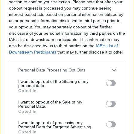
section to confirm your selection. Please note that after your
Több mint 370 korábbi lapszámunk
opt-out request is processed you may continue seeing
tartalma
interest-based ads based on personal information utilized by
us or personal information disclosed to third parties prior to
Rubicon Online rovatok cikkei
your opt-out. You may separately opt-out of the further
disclosure of your personal information by third parties on the
Hirdetésmentes olvasó felület
IAB’s list of downstream participants. This information may
also be disclosed by us to third parties on the
IAB’s List of
Kedvenc cikkek elmentése, könyvjelzők
Downstream Participants
that may further disclose it to other
third parties.
Az első hónap csak 200 Ft-ba kerül. Próbálja
Please note that this website/app uses one or more Google
Personal Data Processing Opt Outs
ki!
services and may gather and store information including but
not limited to your visit or usage behaviour. You may click to
I want to opt-out of the Sharing of my
personal data.
grant or deny consent to Google and its third-party tags to
KIPRÓBÁLOM 200 FT-ÉRT
Opted In
use your data for below specified purposes in below Google
consent section.
I want to opt-out of the Sale of my
Personal Data.
Már előfizetőnk?
Ha már regisztrált a Rubicon
Opted In
Online-on, kattintson ide:
BELÉPÉS.
Ha még nem
I want to opt-out of processing my
rendelkezik felhasználói fiókkal, kattintson ide:
Personal Data for Targeted Advertising.
REGISZTRÁCIÓ.
Opted In