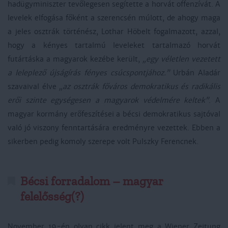
hadügyminiszter tevőlegesen segítette a horvát offenzívát. A
levelek elfogása főként a szerencsén múlott, de ahogy maga
a jeles osztrák történész, Lothar Höbelt fogalmazott, azzal,
hogy a kényes tartalmú leveleket tartalmazó horvát
futártáska a magyarok kezébe került,
„egy véletlen vezetett
a leleplező újságírás fényes csúcspontjához.”
Urbán Aladár
szavaival élve
„az osztrák főváros demokratikus és radikális
erői szinte egységesen a magyarok védelmére keltek”
. A
magyar kormány erőfeszítései a bécsi demokratikus sajtóval
való jó viszony fenntartására eredményre vezettek. Ebben a
sikerben pedig komoly szerepe volt Pulszky Ferencnek.
Bécsi forradalom – magyar
felelősség(?)
November 19-én olyan cikk jelent meg a Wiener Zeitung