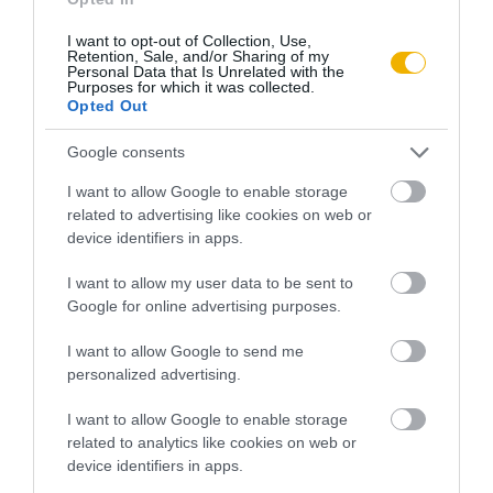
cikk kétségbe vonta, hogy az valóban
„Bécs és a bécsiek
által”
szerveződött, és a magyarok mesterkedésének
I want to opt-out of Collection, Use,
Retention, Sale, and/or Sharing of my
tulajdonította annak kirobbanását, hiszen ahogy ez szerinte
Personal Data that Is Unrelated with the
Purposes for which it was collected.
„nyilvánvaló”
tény, Batthyány és Pulszky az október 5-éről
Opted Out
6-ára virradó éjszaka pénzt osztottak szét a bizalmasaik és a
Google consents
felbujtott munkások között, hogy ezzel készítsék elő a
lázongást.
I want to allow Google to enable storage
related to advertising like cookies on web or
device identifiers in apps.
I want to allow my user data to be sent to
Google for online advertising purposes.
I want to allow Google to send me
personalized advertising.
I want to allow Google to enable storage
related to analytics like cookies on web or
device identifiers in apps.