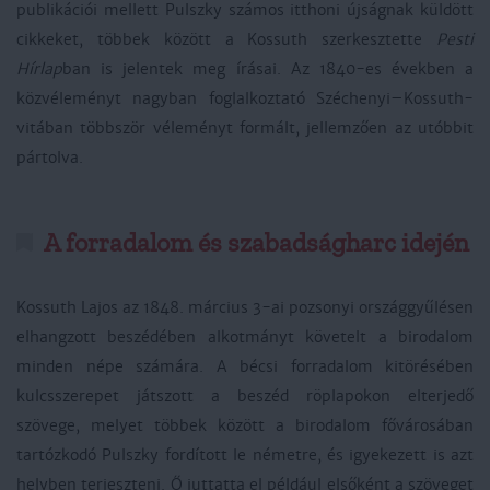
publikációi mellett Pulszky számos itthoni újságnak küldött
cikkeket, többek között a Kossuth szerkesztette
Pesti
Hírlap
ban is jelentek meg írásai. Az 1840-es években a
közvéleményt nagyban foglalkoztató Széchenyi–Kossuth-
vitában többször véleményt formált, jellemzően az utóbbit
pártolva.
A forradalom és szabadságharc idején
Kossuth Lajos az 1848. március 3-ai pozsonyi országgyűlésen
elhangzott beszédében alkotmányt követelt a birodalom
minden népe számára. A bécsi forradalom kitörésében
kulcsszerepet játszott a beszéd röplapokon elterjedő
szövege, melyet többek között a birodalom fővárosában
tartózkodó Pulszky fordított le németre, és igyekezett is azt
helyben terjeszteni. Ő juttatta el például elsőként a szöveget