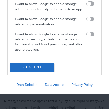
I want to allow Google to enable storage
related to functionality of the website or app.
Korabeli ábrázolás az 1848. október 6-án kitörő (harmadik) bécsi
I want to allow Google to enable storage
forradalomról Forrás: Wikimedia Commons
related to personalization.
Az osztrák kormány szándékait a magyar vezetés idejekorán
I want to allow Google to enable storage
felismerte, és a Batthyány által
„magyarfalónak”
is nevezett
related to security, including authentication
bécsi kormánypárti sajtó támadásainak ellensúlyozására
functionality and fraud prevention, and other
helyreigazító cikkeket jelentetett meg a bécsi lapokban.
user protection.
Jórészt a sajtópolitikai kapcsolatrendszerén keresztül igen
aktív szerepet betöltő Pulszky Ferenc tevékenysége és a
CONFIRM
rááldozott anyagi támogatások által válhatott ez lehetővé.
Data Deletion
Data Access
Privacy Policy
Magyar követ Angliában
A magyar kormány igyekezett a nyugat-európai országokkal
jó kapcsolatot kiépíteni, ebből a célból pedig – kitörni