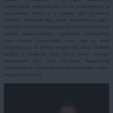
szimpátiájának megszerzéséért, ennek eredményeként jó
kapcsolatokat épített ki a radikális párt parlamenti
vezetőivel. Pulszkynak végül annyit sikerült elérnie, hogy a
követként való hivatalos fogadása elől kitérő Palmerstonnal
legalább magánemberként tárgyalhatott. Beszélgetésük
során azonban bizonyosságot nyert, hogy az angol
külügyminiszter az európai erőegyensúly fontos részének
tartotta a Monarchia létét, illetve annak esetleges
felbomlásától félve nem támogatta Magyarország
önállósulását, és csupán a Béccsel való mihamarabbi magyar
megegyezést sürgette.