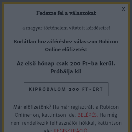
X
Fedezze fel a válaszokat
a magyar történelem vitatott kérdéseire!
Korlátlan hozzáféréshez válasszon Rubicon
Online előfizetést
Egy polihisztor a nemzet
Az első hónap csak 200 Ft-ba kerül.
szolgálatában: Pulszky Ferenc
Próbálja ki!
1848–49-es diplomáciai és
publicisztikai tevékenysége
KIPRÓBÁLOM 200 FT-ÉRT
Már előfizetőnk?
Ha már regisztrált a Rubicon
Ingyen olvasható
7perc olvasás
Online-on, kattintson ide:
BELÉPÉS.
Ha még
nem rendelkezik felhasználói fiókkal, kattintson
ide:
REGISZTRÁCIÓ.