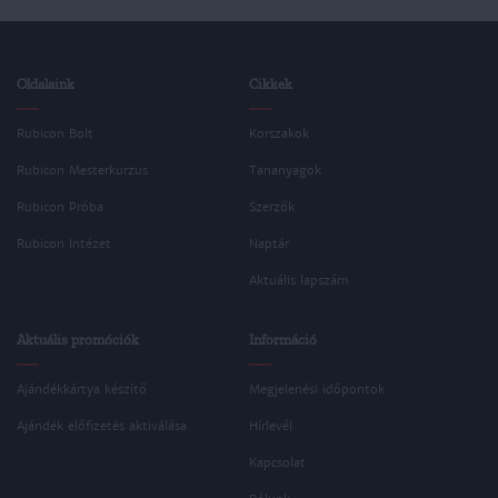
Oldalaink
Cikkek
Rubicon Bolt
Korszakok
Rubicon Mesterkurzus
Tananyagok
Rubicon Próba
Szerzők
Rubicon Intézet
Naptár
Aktuális lapszám
Aktuális promóciók
Információ
Ajándékkártya készítő
Megjelenési időpontok
Ajándék előfizetés aktiválása
Hírlevél
Kapcsolat