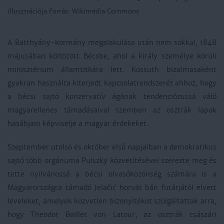
illusztrációja Forrás: Wikimedia Commons
A Batthyány-kormány megalakulása után nem sokkal, 1848
májusában költözött Bécsbe, ahol a király személye körüli
minisztérium államtitkára lett. Kossuth bizalmasaként
gyakran használta kiterjedt kapcsolatrendszerét ahhoz, hogy
a bécsi sajtó konzervatív ágának tendenciózussá váló
magyarellenes támadásaival szemben az osztrák lapok
hasábjain képviselje a magyar érdekeket.
Szeptember utolsó és október első napjaiban a demokratikus
sajtó több orgánuma Pulszky közvetítésével szerezte meg és
tette nyilvánossá a bécsi olvasóközönség számára is a
Magyarországra támadó Jelačić horvát bán futárjától elvett
leveleket, amelyek közvetlen bizonyítékot szolgáltattak arra,
hogy Theodor Baillet von Latour, az osztrák császári