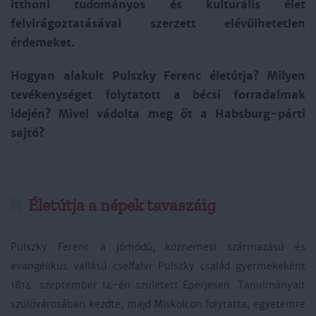
itthoni tudományos és kulturális élet
felvirágoztatásával szerzett elévülhetetlen
érdemeket.
Hogyan alakult Pulszky Ferenc életútja? Milyen
tevékenységet folytatott a bécsi forradalmak
idején? Mivel vádolta meg őt a Habsburg-párti
sajtó?
Életútja a népek tavaszáig
Pulszky Ferenc a jómódú, köznemesi származású és
evangélikus vallású cselfalvi Pulszky család gyermekeként
1814. szeptember 14-én született Eperjesen. Tanulmányait
szülővárosában kezdte, majd Miskolcon folytatta, egyetemre