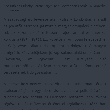
Kossuth és Pulszky Ferenc 1852-ben Bostonban Forrás: Wikimedia
Commons
A szabadságharc leverése után Pulszky Londonban maradt
és jelentős szerepet játszott a magyar emigráció életében,
többek között elkísérte Kossuth Lajost angliai és amerikai
körútjára (1851–1852). Ezt követően Torinóban telepedett le,
a
Daily News
itáliai tudósítójaként is dolgozott. A magyar
emigráció képviselőjeként jó kapcsolatot alakított ki Camillo
Cavourral, az egyesült Olasz Királyság első
miniszterelnökével. Aktívan részt vett a Dunai Konföderáció
tervezetének kidolgozásában is.
A nemzetközi helyzet kedvezőtlen alakulása miatt érzett
csalódottságában egy időre visszavonult a politizálástól; a
tudomány felé fordult és Firenzébe költözött, ahol főként
régészettel és művészettörténettel foglalkozott. 1866-ban