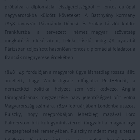
próbálva a diplomáciai elszigeteltségből – fontos európai
nagyvárosokba küldött követeket. A Batthyány-kormány
1848 tavaszán Pázmándy Dénest és Szalay Lászlót küldte
Frankfurtba a tervezett német–magyar szövetség
megkötését előkészíteni, Teleki László pedig 48 nyarától
Párizsban teljesített hasonlóan fontos diplomáciai feladatot a
franciák megnyerése érdekében.
1848–49 fordulóján a magyarok ügye láthatólag rosszul állt:
amellett, hogy Windischgrätz elfoglalta Pest-Budát, a
nemzetközi politikai helyzet sem volt kedvező. Anglia
támogatásának megszerzése nagy jelentőséggel bírt volna
Magyarország számára. 1849 februárjában Londonba utazott
Pulszky, hogy megpróbáljon lehetőleg magával Lord
Palmerston brit külügyminiszterrel tárgyalni a magyar ügy
megsegítésének reményében. Pulszky mindent meg is tett a
találkozó létrehozásáért és az angliai közvélemény