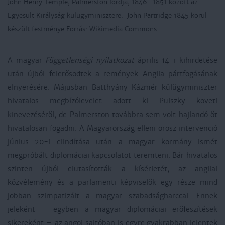
John Henry Temple, Palmerston lordja, 1846–1851 között az
Egyesült Királyság külügyminisztere. John Partridge 1845 körül
készült festménye Forrás: Wikimedia Commons
A magyar
Függetlenségi nyilatkozat
április 14-i kihirdetése
után újból felerősödtek a remények Anglia pártfogásának
elnyerésére. Májusban Batthyány Kázmér külügyminiszter
hivatalos megbízólevelet adott ki Pulszky követi
kinevezéséről, de Palmerston továbbra sem volt hajlandó őt
hivatalosan fogadni. A Magyarország elleni orosz intervenció
június 20-i elindítása után a magyar kormány ismét
megpróbált diplomáciai kapcsolatot teremteni. Bár hivatalos
szinten újból elutasították a kísérletét, az angliai
közvélemény és a parlamenti képviselők egy része mind
jobban szimpatizált a magyar szabadságharccal. Ennek
jeleként – egyben a magyar diplomáciai erőfeszítések
sikereként – az angol sajtóban is egyre gyakrabban jelentek