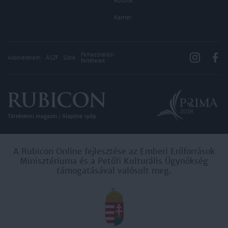
Rólunk
Karrier
Felhasználási
Adatvédelem
ÁSZF
Sütik
feltételek
Történelmi magazin / Alapítva 1989
A Rubicon Online fejlesztése az Emberi Erőforrások
Minisztériuma és a Petőfi Kulturális Ügynökség
támogatásával valósult meg.