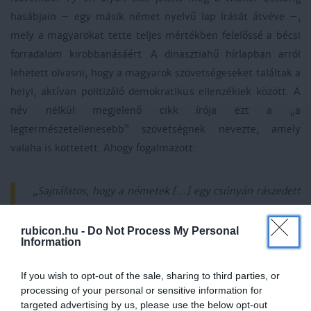
hasábjain – egy másik német nyelvű lap írását átvéve –,
mely a magyarokat tette teljes mértékben felelőssé a bécsi
forradalom kirobbanásáért. A dinasztiahű hírlapban arról
lehetett olvasni, hogy a magyarok szövetségeseket találtak a
helyi, aktívan politizáló demokratikus ellenzékiek között. A
név nélkül megjelenő cikk írója ezt a „a
legtermészetellenesebb” szövetségnek nevezte, amely
valaha is köttetett. Ahogy fogalmazott:
„Sajnálatos, hogy a németek […] egy csúnyán rászedett
balek szerepét kénytelenek játszani a barátok és
ellenségek között egyaránt hazugsággal és csalással
rubicon.hu -
Do Not Process My Personal
Information
közlekedő magyarok mellett! Nincs olyan klub vagy
titkos gyűlés, ahol Pulszky úr személyesen vagy az ő
If you wish to opt-out of the sale, sharing to third parties, or
alteregói az úgynevezett magyar
processing of your personal or sensitive information for
külügyminisztériumból, akár megrögzött arisztokraták
targeted advertising by us, please use the below opt-out