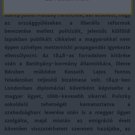
Már az 1830-as évektől kezdve fontos közéleti
szerep jutott Pulszky Ferencnek, aki amellett, hogy
az országgyűléseken a liberális reformok
bevezetése mellett politizált, jelentős külföldi
lapokban publikált cikkeivel a magyarokkal nem
éppen szívélyes metternichi propagandát igyekezte
ellensúlyozni. Az 1848-as forradalom kitörése
után a Batthyány-kormány államtitkára, illetve
Bécsben működve Kossuth Lajos fontos
feladatokat teljesítő bizalmasa volt. 1849-ben
Londonban diplomáciai követként képviselte a
magyar ügyet, több-kevesebb sikerrel. Pulszky
sokoldalú tehetségét kamatoztatva a
szabadságharc leverése után is a magyar ügyet
szolgálta, majd miután az emigráció éveit
követően visszatérhetett szeretett hazájába, az