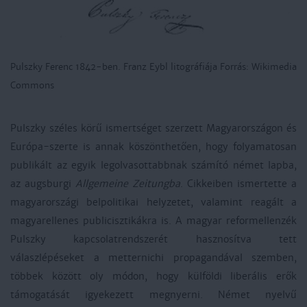
Pulszky Ferenc 1842-ben. Franz Eybl litográfiája Forrás: Wikimedia
Commons
Pulszky széles körű ismertséget szerzett Magyarországon és
Európa-szerte is annak köszönthetően, hogy folyamatosan
publikált az egyik legolvasottabbnak számító német lapba,
az augsburgi
Allgemeine Zeitungba
. Cikkeiben ismertette a
magyarországi belpolitikai helyzetet, valamint reagált a
magyarellenes publicisztikákra is. A magyar reformellenzék
Pulszky kapcsolatrendszerét hasznosítva tett
válaszlépéseket a metternichi propagandával szemben,
többek között oly módon, hogy külföldi liberális erők
támogatását igyekezett megnyerni. Német nyelvű