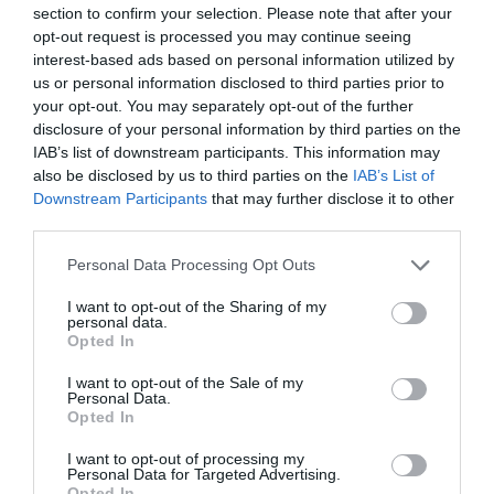
section to confirm your selection. Please note that after your
vagy a bécsi zsidó demokrácia emberei, szót nem
opt-out request is processed you may continue seeing
kértek, hogy Kossuth Ausztria elleni gyalázatos,
interest-based ads based on personal information utilized by
hitszegő politikáját igazolják…”
us or personal information disclosed to third parties prior to
your opt-out. You may separately opt-out of the further
disclosure of your personal information by third parties on the
A cikkíró szerint a magyarok
„gyalázatos mesterkedése”
arra
IAB’s list of downstream participants. This information may
épült, hogy az általuk valójában megvetett svábokkal
„a
also be disclosed by us to third parties on the
IAB’s List of
Downstream Participants
that may further disclose it to other
legszívélyesebb testvéri barátságot”
demonstrálják és ezzel
third parties.
megnyerjék maguknak azokat a német patriótákat, akik a
Please note that this website/app uses one or more Google
„pánszlávizmus a szláv kongresszus óta kísértő szelleme”
Personal Data Processing Opt Outs
services and may gather and store information including but
miatt már
„fel lettek bátorítva”
a német–magyar szövetség
not limited to your visit or usage behaviour. You may click to
I want to opt-out of the Sharing of my
personal data.
létrejöttéhez. Sajnálkozva jelentette ki, hogy a németek
grant or deny consent to Google and its third-party tags to
Opted In
use your data for below specified purposes in below Google
vitték vásárra a bőrüket azért, hogy
„a magyarizmus
consent section.
I want to opt-out of the Sale of my
Ausztria romjain felemelkedhessen”
. A magyarok már ekkor
Personal Data.
„Magyarország elszakadásának tendenciáját”
követték, és jól
Opted In
felismerhetően ezt szolgálták „Pulszky bujtogatásai” és a
I want to opt-out of processing my
„magyar júdáspénzek”
is. Az októberi forradalom kapcsán a
Personal Data for Targeted Advertising.
Opted In