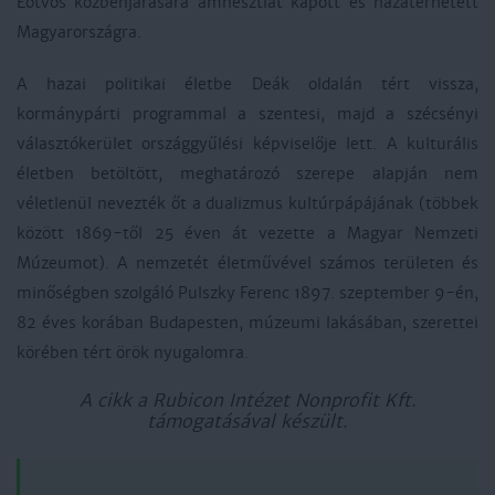
Eötvös közbenjárására amnesztiát kapott és hazatérhetett
Magyarországra.
A hazai politikai életbe Deák oldalán tért vissza,
kormánypárti programmal a szentesi, majd a szécsényi
választókerület országgyűlési képviselője lett. A kulturális
életben betöltött, meghatározó szerepe alapján nem
véletlenül nevezték őt a dualizmus kultúrpápájának (többek
között 1869-től 25 éven át vezette a Magyar Nemzeti
Múzeumot). A nemzetét életművével számos területen és
minőségben szolgáló Pulszky Ferenc 1897. szeptember 9-én,
82 éves korában Budapesten, múzeumi lakásában, szerettei
körében tért örök nyugalomra.
A cikk a Rubicon Intézet Nonprofit Kft.
támogatásával készült.