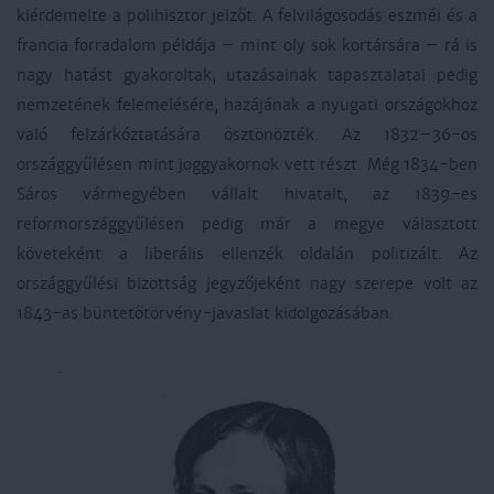
kiérdemelte a polihisztor jelzőt. A felvilágosodás eszméi és a
francia forradalom példája – mint oly sok kortársára – rá is
nagy hatást gyakoroltak, utazásainak tapasztalatai pedig
nemzetének felemelésére, hazájának a nyugati országokhoz
való felzárkóztatására ösztönözték. Az 1832–36-os
országgyűlésen mint joggyakornok vett részt. Még 1834-ben
Sáros vármegyében vállalt hivatalt, az 1839-es
reformországgyűlésen pedig már a megye választott
követeként a liberális ellenzék oldalán politizált. Az
országgyűlési bizottság jegyzőjeként nagy szerepe volt az
1843-as büntetőtörvény-javaslat kidolgozásában.