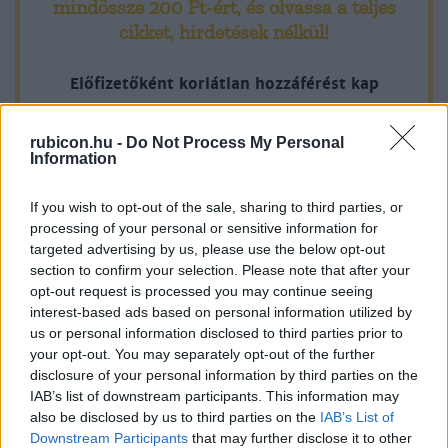
mindössze 200 Ft-ért
, és olvassa a teljes
cikket, hirdetések nélkül!
Előfizetőként korlátlan hozzáférést kap
minden történelmi tartalmunkhoz:
rubicon.hu -
Do Not Process My Personal
Information
A legújabb Rubicon-lapszámok
If you wish to opt-out of the sale, sharing to third parties, or
Több mint 370 korábbi lapszámunk
processing of your personal or sensitive information for
tartalma
targeted advertising by us, please use the below opt-out
section to confirm your selection. Please note that after your
Rubicon Online rovatok cikkei
opt-out request is processed you may continue seeing
interest-based ads based on personal information utilized by
Hirdetésmentes olvasó felület
us or personal information disclosed to third parties prior to
your opt-out. You may separately opt-out of the further
Kedvenc cikkek elmentése, könyvjelzők
disclosure of your personal information by third parties on the
IAB’s list of downstream participants. This information may
Az első hónap csak 200 Ft-ba kerül. Próbálja
also be disclosed by us to third parties on the
IAB’s List of
ki!
Downstream Participants
that may further disclose it to other