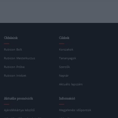
Oldalaink
Cikkek
Rubicon Bolt
Korszakok
Rubicon Mesterkurzus
Tananyagok
Rubicon Próba
Szerzők
Rubicon Intézet
Naptár
Aktuális lapszám
Aktuális promóciók
Információ
Ajándékkártya készítő
Megjelenési időpontok