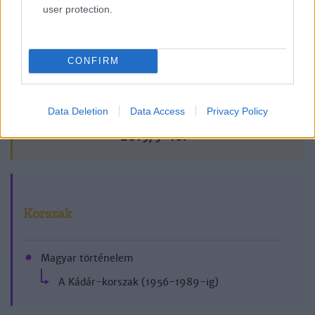
user protection.
CONFIRM
Data Deletion
Data Access
Privacy Policy
2019/9-10.
Korszak
Magyar történelem
A Kádár-korszak (1956-1989-ig)