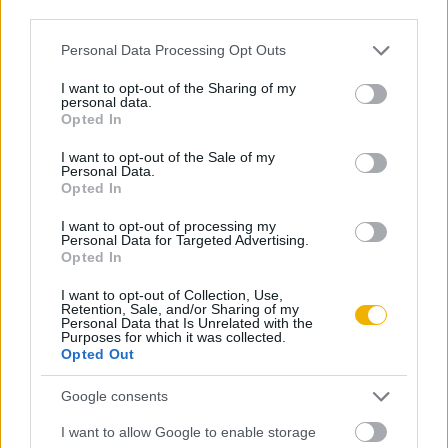
third parties.
KIPRÓBÁLOM 200 FT-ÉRT
Please note that this website/app uses one or more Google
Personal Data Processing Opt Outs
services and may gather and store information including but
not limited to your visit or usage behaviour. You may click to
I want to opt-out of the Sharing of my
Már előfizetőnk?
Ha már regisztrált a Rubicon
personal data.
grant or deny consent to Google and its third-party tags to
Opted In
Online-on, kattintson ide:
BELÉPÉS.
Ha még nem
use your data for below specified purposes in below Google
consent section.
rendelkezik felhasználói fiókkal, kattintson ide:
I want to opt-out of the Sale of my
Personal Data.
REGISZTRÁCIÓ.
Opted In
I want to opt-out of processing my
Personal Data for Targeted Advertising.
Opted In
Szerző
I want to opt-out of Collection, Use,
Retention, Sale, and/or Sharing of my
Personal Data that Is Unrelated with the
Purposes for which it was collected.
Opted Out
Vekov Károly
Google consents
Ismerje meg
I want to allow Google to enable storage
A szerző cikkei