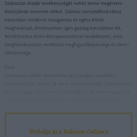
Szoboszlai Aladár tevékenységét nehéz lenne megérteni
életútjának ismerete nélkül. Számos nemzedéktársához
hasonlóan rendkívül moz­galmas és egész életét
meghatározó, élményekben igen gazdag korszakban élt,
felnőttkorára óriási élettapasztalattal rendelkezett, amit
meghatványozott rendkívüli megfigyelőképessége és elem­
zőképessége.
Élete
Szoboszlay Aladár templomba járó, polgári családban
született 1925. január 18-án a soknemzetiségű Temesváron,
ahol a magyarság nem volt többségben, de ahol megtanulta
tisztelni bármely nemzet fiát. A piarista gimnáziumban
folytatta tanulmányait a II. bécsi döntésig, amely után a
család Észak-Erdélybe, Kolozsvárra menekült, ahol Aladár
1943-ban
Próbálja ki a Rubicon Online-t