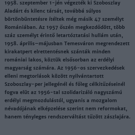
1958. szeptember 1-jén végezték ki Szoboszlay
Aladárt és kilenc társát, továbbá súlyos
börtönbüntetésre ítéltek még másik 47 személyt
Romániában. Az 1957 őszén megkezdődött, több
száz személyt érintő letartóztatási hullám után,
1958. április–májusban Temesváron megrendezett
kirakatpert elrettentésnek szánták minden
romániai lakos, köztük elsősorban az erdélyi
magyarság számára. Az 1956-os szervezkedések
elleni megtorlások között nyilvántartott
Szoboszlay-per jellegénél és főleg célkitűzéseinél
fogva elüt az 1956-tal szolidarizáló nagyszámú
erdélyi megmozdulástól, ugyanis a mozgalom
névadójának elképzelése szerint nem reformokat,
hanem tényleges rendszerváltást tűzött zászlajára.