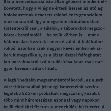
Bár a nem­ze­ti­szo­cia­lis­ta ál­lam­gé­pe­zet min­dent el­
kö­ve­tett, hogy a vi­lág ne ér­te­sül­hes­sen az utó­lag
ho­lo­kauszt­nak ne­ve­zett zsi­dó­el­le­nes ge­no­cídi­um
moz­za­na­tai­ról, így a meg­sem­mi­sí­tő­tá­bo­rok­ban
tör­tén­tek­ről sem, a túlélők, a tá­bo­rok­ból meg­szö­
köt­tek be­szá­mo­lói – ha szűk kör­ben is – már a
há­bo­rú alatt kezd­tek is­mert­té vál­ni. A ha­lál­tá­bo­
rok­ból azon­ban csak na­gyon ke­vés em­ber­nek si­
ke­rült meg­szök­nie, és a jó­zan ésszel fel­fog­ha­tat­
lan bor­zal­mak­ról szó­ló tu­dó­sí­tá­saik­nak csak na­
gyon ke­ve­sen ad­tak hi­telt.
A leg­hír­hed­tebb meg­sem­mi­sí­tő­tá­bor­ból, az ausch­
witz-­bir­ke­naui­ból je­len­le­gi is­me­re­teink sze­rint
legalább 802-en pró­bál­tak meg­szök­ni, kö­zü­lük
több mint há­rom­szá­zan azon­nal vagy na­po­kon
be­lül éle­tük­kel fi­zet­tek a me­ne­kü­lé­si kí­sér­le­tért. A