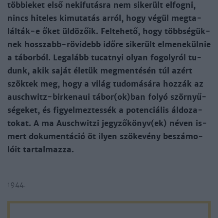
töb­bie­ket el­ső ne­ki­fu­tás­ra nem si­ke­rült el­fog­ni,
nincs hi­te­les ki­mu­ta­tás ar­ról, hogy vé­gül meg­ta­
lál­ták-e őket ül­dö­zőik. Fel­te­he­tő, hogy több­sé­gük­
nek hosszabb-rö­vi­debb idő­re si­ke­rült el­me­ne­kül­nie
a tá­bor­ból. Legalább tu­cat­nyi olyan fo­goly­ról tu­
dunk, akik sa­ját éle­tük meg­men­té­sén túl azért
szök­tek meg, hogy a vi­lág tu­do­má­sá­ra hoz­zák az
ausch­witz-­bir­ke­naui tá­bor(ok)ban fo­lyó ször­nyű­
sé­ge­ket, és fi­gyel­mez­tes­sék a po­ten­ciá­lis ál­do­za­
to­kat. A ma Ausch­wi­tzi jegy­ző­könyv(ek) né­ven is­
mert do­ku­men­tá­ció öt ilyen szö­ke­vény be­szá­mo­
lóit tar­tal­maz­za.
1944.