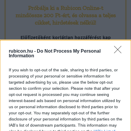
Próbálja ki a Rubicon Online-t
mindössze 200 Ft-ért
, és olvassa a teljes
cikket, hirdetések nélkül!
Előfizetőként korlátlan hozzáférést kap
minden történelmi tartalmunkhoz:
rubicon.hu -
Do Not Process My Personal
Information
A legújabb Rubicon-lapszámok
If you wish to opt-out of the sale, sharing to third parties, or
Több mint 370 korábbi lapszámunk
processing of your personal or sensitive information for
targeted advertising by us, please use the below opt-out
tartalma
section to confirm your selection. Please note that after your
opt-out request is processed you may continue seeing
Rubicon Online rovatok cikkei
interest-based ads based on personal information utilized by
us or personal information disclosed to third parties prior to
Hirdetésmentes olvasó felület
your opt-out. You may separately opt-out of the further
disclosure of your personal information by third parties on the
Kedvenc cikkek elmentése, könyvjelzők
IAB’s list of downstream participants. This information may