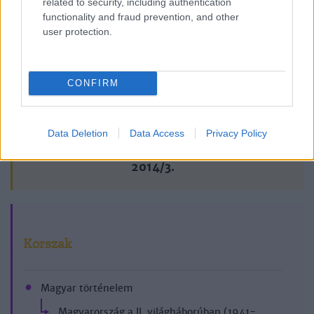
related to security, including authentication
functionality and fraud prevention, and other
Lapszám
user protection.
CONFIRM
Data Deletion
Data Access
Privacy Policy
2014/3.
Korszak
Magyar történelem
Magyarország a II. világháborúban (1941-