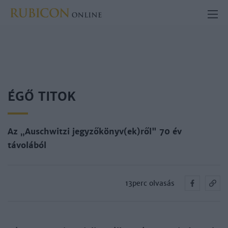
ÉGŐ TITOK
Az „Auschwitzi jegyzőkönyv(ek)ről" 70 év
távolából
13perc olvasás