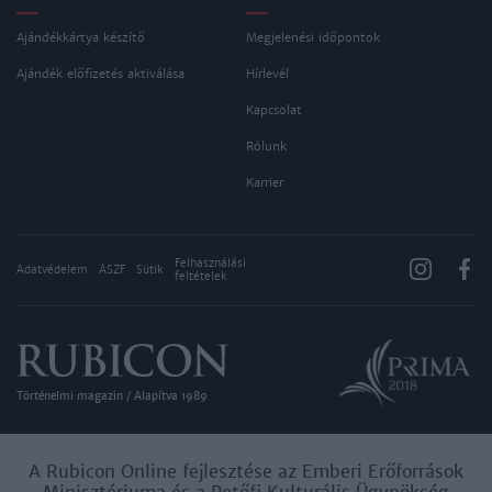
Ajándékkártya készítő
Megjelenési időpontok
Ajándék előfizetés aktiválása
Hírlevél
Kapcsolat
Rólunk
Karrier
Felhasználási
Adatvédelem
ÁSZF
Sütik
feltételek
Történelmi magazin / Alapítva 1989
A Rubicon Online fejlesztése az Emberi Erőforrások