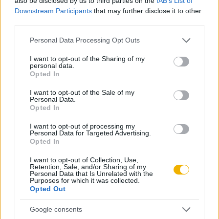
also be disclosed by us to third parties on the
IAB’s List of
Az első hónap csak 200 Ft-ba kerül. Próbálja
Downstream Participants
that may further disclose it to other
ki!
third parties.
Please note that this website/app uses one or more Google
Personal Data Processing Opt Outs
KIPRÓBÁLOM 200 FT-ÉRT
services and may gather and store information including but
not limited to your visit or usage behaviour. You may click to
I want to opt-out of the Sharing of my
personal data.
grant or deny consent to Google and its third-party tags to
Már előfizetőnk?
Ha már regisztrált a Rubicon
Opted In
use your data for below specified purposes in below Google
Online-on, kattintson ide:
BELÉPÉS.
Ha még nem
consent section.
I want to opt-out of the Sale of my
rendelkezik felhasználói fiókkal, kattintson ide:
Personal Data.
Opted In
REGISZTRÁCIÓ.
I want to opt-out of processing my
Personal Data for Targeted Advertising.
Opted In
I want to opt-out of Collection, Use,
Szerző
Retention, Sale, and/or Sharing of my
Personal Data that Is Unrelated with the
Purposes for which it was collected.
Opted Out
Haraszti György
Google consents
Ismerje meg