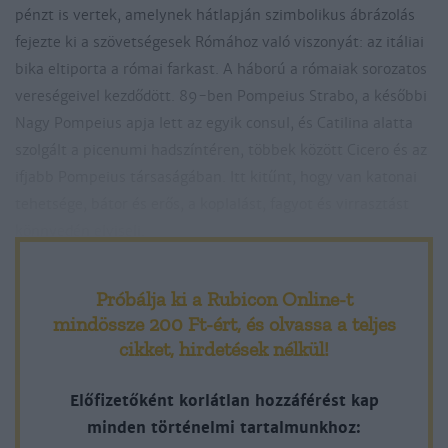
pénzt is vertek, amelynek hátlapján szimbolikus ábrázolás
fejezte ki a szövetségesek Rómához való viszonyát: az itáliai
bika eltiporta a római farkast. A háború a rómaiak sorozatos
vereségeivel kezdődött. 89-ben Pompeius Strabo, a későbbi
Nagy Pompeius apja lett az egyik consul, és Catilina alatta
szolgált a picenumi hadszíntéren, többek között Cicero és az
ifjabb Pompeius társaságában. Itt kitűnt, hogy van katonai
tehetsége, bátor és erős, a koplalást, fagyot és virrasztást
könnyedén elviseli.
A proscriptiók
Próbálja ki a Rubicon Online-t
A római polgárháború során Catilina nem állt a Marius
mindössze 200 Ft-ért
, és olvassa a teljes
vezette popularisok oldalára, de feleségül vette Marius
cikket, hirdetések nélkül!
unokahúgát. A politikától visszavonult, de
Előfizetőként korlátlan hozzáférést kap
minden történelmi tartalmunkhoz: