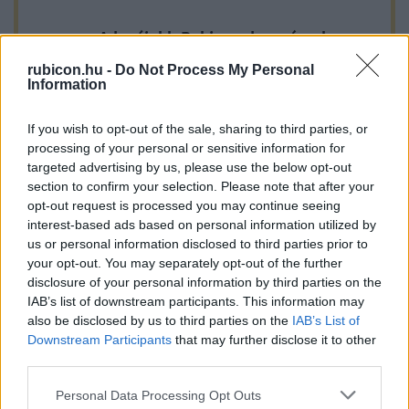
A legújabb Rubicon-lapszámok
rubicon.hu -
Do Not Process My Personal
Több mint 370 korábbi lapszámunk
Information
tartalma
If you wish to opt-out of the sale, sharing to third parties, or
Rubicon Online rovatok cikkei
processing of your personal or sensitive information for
targeted advertising by us, please use the below opt-out
Hirdetésmentes olvasó felület
section to confirm your selection. Please note that after your
opt-out request is processed you may continue seeing
Kedvenc cikkek elmentése, könyvjelzők
interest-based ads based on personal information utilized by
us or personal information disclosed to third parties prior to
Az első hónap csak 200 Ft-ba kerül. Próbálja
your opt-out. You may separately opt-out of the further
ki!
disclosure of your personal information by third parties on the
IAB’s list of downstream participants. This information may
also be disclosed by us to third parties on the
IAB’s List of
KIPRÓBÁLOM 200 FT-ÉRT
Downstream Participants
that may further disclose it to other
third parties.
Már előfizetőnk?
Ha már regisztrált a Rubicon
Please note that this website/app uses one or more Google
Personal Data Processing Opt Outs
Online-on, kattintson ide:
BELÉPÉS.
Ha még nem