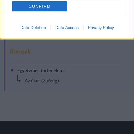
CONFIRM
2019/5.
Data Deletion
Data Access
Privacy Policy
Korszak
Egyetemes történelem
Az ókor (476-ig)