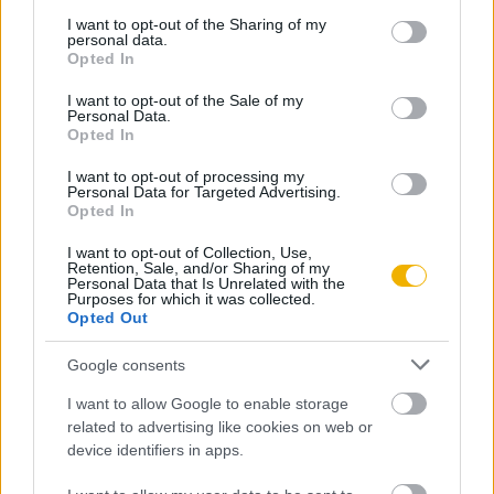
services and may gather and store information including but
not limited to your visit or usage behaviour. You may click to
I want to opt-out of the Sharing of my
rendelkezik felhasználói fiókkal, kattintson ide:
personal data.
grant or deny consent to Google and its third-party tags to
REGISZTRÁCIÓ.
Opted In
use your data for below specified purposes in below Google
consent section.
I want to opt-out of the Sale of my
Personal Data.
Opted In
I want to opt-out of processing my
Szerző
Personal Data for Targeted Advertising.
Opted In
Németh György
I want to opt-out of Collection, Use,
Retention, Sale, and/or Sharing of my
Personal Data that Is Unrelated with the
Ismerje meg
Purposes for which it was collected.
Opted Out
A szerző cikkei
Google consents
I want to allow Google to enable storage
related to advertising like cookies on web or
device identifiers in apps.
Tananyag