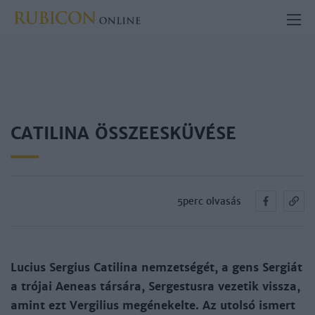
CATILINA ÖSSZEESKÜVÉSE
5perc olvasás
Lucius Sergius Catilina nemzetségét, a gens Sergiát
a trójai Aeneas társára, Sergestusra vezetik vissza,
amint ezt Vergilius megénekelte. Az utolsó ismert