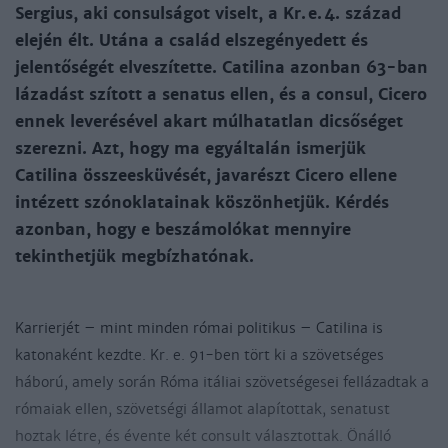
Sergius, aki consulságot viselt, a Kr. e. 4. század
elején élt. Utána a család elszegényedett és
jelentőségét elveszítette. Catilina azonban 63-ban
lázadást szított a senatus ellen, és a consul, Cicero
ennek leverésével akart múlhatatlan dicsőséget
szerezni. Azt, hogy ma egyáltalán ismerjük
Catilina összeesküvését, javarészt Cicero ellene
intézett szónoklatainak köszönhetjük. Kérdés
azonban, hogy e beszámolókat mennyire
tekinthetjük megbízhatónak.
Karrierjét – mint minden római politikus – Catilina is
katonaként kezdte. Kr. e. 91-ben tört ki a szövetséges
háború, amely során Róma itáliai szövetségesei fellázadtak a
rómaiak ellen, szövetségi államot alapítottak, senatust
hoztak létre, és évente két consult választottak. Önálló