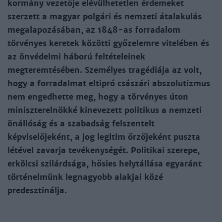
kormány vezetője elévülhetetlen érdemeket
szerzett a magyar polgári és nemzeti átalakulás
megalapozásában, az 1848-as forradalom
törvényes keretek közötti győzelemre vitelében és
az önvédelmi háború feltételeinek
megteremtésében. Személyes tragédiája az volt,
hogy a forradalmat eltipró császári abszolutizmus
nem engedhette meg, hogy a törvényes úton
miniszterelnökké kinevezett politikus a nemzeti
önállóság és a szabadság felszentelt
képviselőjeként, a jog legitim őrzőjeként puszta
létével zavarja tevékenységét. Politikai szerepe,
erkölcsi szilárdsága, hősies helytállása egyaránt
történelmünk legnagyobb alakjai közé
predesztinálja.