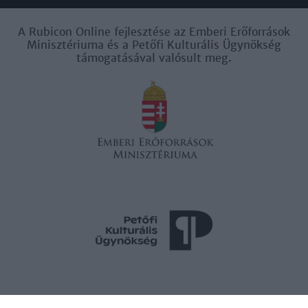
A Rubicon Online fejlesztése az Emberi Erőforrások
Minisztériuma és a Petőfi Kulturális Ügynökség
támogatásával valósult meg.