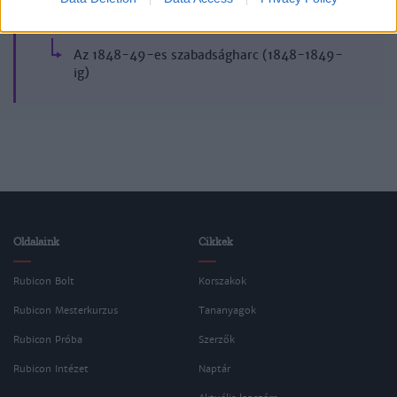
Magyar történelem
Az 1848-49-es szabadságharc (1848-1849-
ig)
Oldalaink
Cikkek
Rubicon Bolt
Korszakok
Rubicon Mesterkurzus
Tananyagok
Rubicon Próba
Szerzők
Rubicon Intézet
Naptár