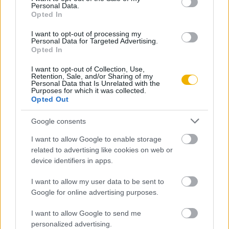
Personal Data.
Opted In
KIPRÓBÁLOM 200 FT-ÉRT
I want to opt-out of processing my
Personal Data for Targeted Advertising.
Már előfizetőnk?
Opted In
Ha már regisztrált a Rubicon
Online-on, kattintson ide:
BELÉPÉS.
Ha még nem
I want to opt-out of Collection, Use,
Retention, Sale, and/or Sharing of my
rendelkezik felhasználói fiókkal, kattintson ide:
Personal Data that Is Unrelated with the
Purposes for which it was collected.
REGISZTRÁCIÓ.
Opted Out
Google consents
I want to allow Google to enable storage
Szerző
related to advertising like cookies on web or
device identifiers in apps.
I want to allow my user data to be sent to
Erdődy Gábor
Google for online advertising purposes.
Ismerje meg
I want to allow Google to send me
A szerző cikkei
personalized advertising.