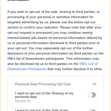
mindössze 200 Ft-ért
, és olvassa a teljes
liberális Európába.
cikket, hirdetések nélkül!
If you wish to opt-out of the sale, sharing to third parties, or
Formálódó világképét korán áthatotta a benthami
processing of your personal or sensitive information for
Előfizetőként korlátlan hozzáférést kap
utilitarizmus szellemisége. Egyik beszédében például így
targeted advertising by us, please use the below opt-out
minden történelmi tartalmunkhoz:
section to confirm your selection. Please note that after your
szólította fel társait: mivel „minden tartós befolyásnak
opt-out request is processed you may continue seeing
legerősebb támasza a hasznosság: tehetségünk és módunk
interest-based ads based on personal information utilized by
szerint
A legújabb Rubicon-lapszámok
us or personal information disclosed to third parties prior to
your opt-out. You may separately opt-out of the further
Több mint 370 korábbi lapszámunk
disclosure of your personal information by third parties on the
IAB’s list of downstream participants. This information may
tartalma
also be disclosed by us to third parties on the
IAB’s List of
Downstream Participants
Rubicon Online rovatok cikkei
that may further disclose it to other
third parties.
Hirdetésmentes olvasó felület
Please note that this website/app uses one or more Google
Personal Data Processing Opt Outs
services and may gather and store information including but
Kedvenc cikkek elmentése, könyvjelzők
not limited to your visit or usage behaviour. You may click to
I want to opt-out of the Sharing of my
personal data.
grant or deny consent to Google and its third-party tags to
Az első hónap csak 200 Ft-ba kerül. Próbálja
Opted In
use your data for below specified purposes in below Google
ki!
consent section.
I want to opt-out of the Sale of my