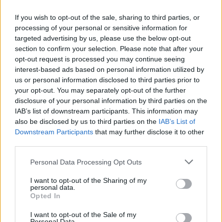
Hirdetésmentes olvasó felület
If you wish to opt-out of the sale, sharing to third parties, or
processing of your personal or sensitive information for
Kedvenc cikkek elmentése, könyvjelzők
targeted advertising by us, please use the below opt-out
section to confirm your selection. Please note that after your
opt-out request is processed you may continue seeing
Az első hónap csak 200 Ft-ba kerül. Próbálja
interest-based ads based on personal information utilized by
ki!
us or personal information disclosed to third parties prior to
your opt-out. You may separately opt-out of the further
disclosure of your personal information by third parties on the
KIPRÓBÁLOM 200 FT-ÉRT
IAB’s list of downstream participants. This information may
also be disclosed by us to third parties on the
IAB’s List of
Már előfizetőnk?
Ha már regisztrált a Rubicon
Downstream Participants
that may further disclose it to other
Online-on, kattintson ide:
BELÉPÉS.
Ha még nem
third parties.
rendelkezik felhasználói fiókkal, kattintson ide:
Please note that this website/app uses one or more Google
Personal Data Processing Opt Outs
REGISZTRÁCIÓ.
services and may gather and store information including but
not limited to your visit or usage behaviour. You may click to
I want to opt-out of the Sharing of my
personal data.
grant or deny consent to Google and its third-party tags to
Opted In
use your data for below specified purposes in below Google
consent section.
I want to opt-out of the Sale of my
Personal Data.