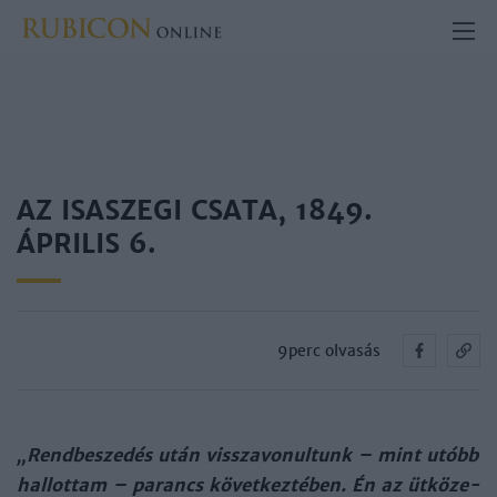
AZ ISASZEGI CSATA, 1849.
ÁPRILIS 6.
9perc olvasás
„Rend­be­sze­dés után vissza­vo­nul­tunk – mint utóbb
hal­lot­tam – pa­rancs kö­vet­kez­té­ben. Én az üt­kö­ze­