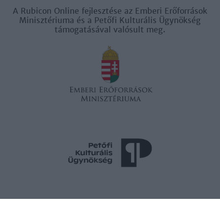
A Rubicon Online fejlesztése az Emberi Erőforrások
Minisztériuma és a Petőfi Kulturális Ügynökség
támogatásával valósult meg.