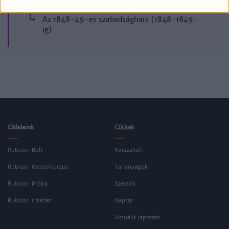
Magyar történelem
Az 1848-49-es szabadságharc (1848-1849-
ig)
Oldalaink
Cikkek
Rubicon Bolt
Korszakok
Rubicon Mesterkurzus
Tananyagok
Rubicon Próba
Szerzők
Rubicon Intézet
Naptár
Aktuális lapszám