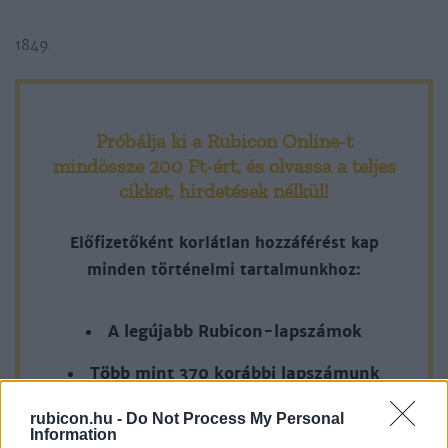
1849.
Próbálja ki a Rubicon Online-t
mindössze 200 Ft-ért
, és olvassa a teljes
cikket, hirdetések nélkül!
Előfizetőként korlátlan hozzáférést kap
minden történelmi tartalmunkhoz:
A legújabb Rubicon-lapszámok
Több mint 370 korábbi lapszámunk
tartalma
rubicon.hu -
Do Not Process My Personal
Information
Rubicon Online rovatok cikkei