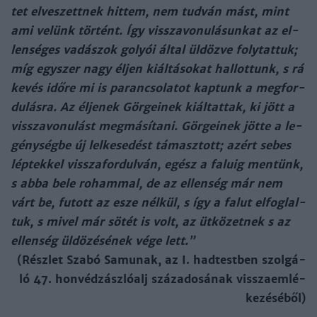
tet el­ve­szett­nek hit­tem, nem tud­ván mást, mint
ami ve­lünk tör­tént. Így vissza­vo­nu­lá­sun­kat az el­
len­sé­ges va­dá­szok go­lyói ál­tal ül­döz­ve foly­tat­tuk;
míg egy­szer nagy él­jen kiáltá­so­kat hal­lot­tunk, s rá
ke­vés idő­re mi is pa­ran­cso­la­tot kap­tunk a meg­for­
du­lás­ra. Az él­je­nek Gör­gei­nek kiál­tat­tak, ki jött a
vissza­vo­nu­lást meg­má­sí­ta­ni. Gör­gei­nek jöt­te a le­
gény­ség­be új lel­ke­se­dést tá­masz­tott; azért se­bes
lép­tek­kel vissza­for­dul­ván, egész a fa­luig men­tünk,
s ab­ba be­le ro­ham­mal, de az el­len­ség már nem
várt be, fu­tott az esze nél­kül, s így a fa­lut el­fog­lal­
tuk, s mi­vel már sö­tét is volt, az üt­kö­zet­nek s az
el­len­ség ül­dö­zé­sé­nek vé­ge lett.”
(Rész­let Sza­bó Sa­mu­nak, az I. had­test­ben szol­gá­
ló
47. hon­véd­zász­ló­alj szá­za­do­sá­nak visszaem­lé­
ke­zé­sé­ből)