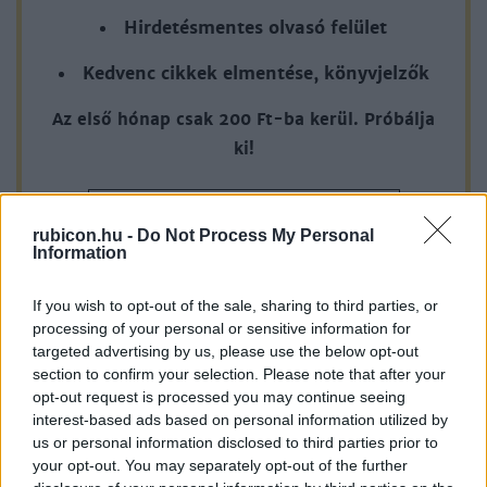
Hirdetésmentes olvasó felület
Kedvenc cikkek elmentése, könyvjelzők
Az első hónap csak 200 Ft-ba kerül. Próbálja
ki!
KIPRÓBÁLOM 200 FT-ÉRT
rubicon.hu -
Do Not Process My Personal
Information
Már előfizetőnk?
Ha már regisztrált a Rubicon
Online-on, kattintson ide:
BELÉPÉS.
Ha még nem
If you wish to opt-out of the sale, sharing to third parties, or
processing of your personal or sensitive information for
rendelkezik felhasználói fiókkal, kattintson ide:
targeted advertising by us, please use the below opt-out
REGISZTRÁCIÓ.
section to confirm your selection. Please note that after your
opt-out request is processed you may continue seeing
interest-based ads based on personal information utilized by
us or personal information disclosed to third parties prior to
your opt-out. You may separately opt-out of the further
Szerző