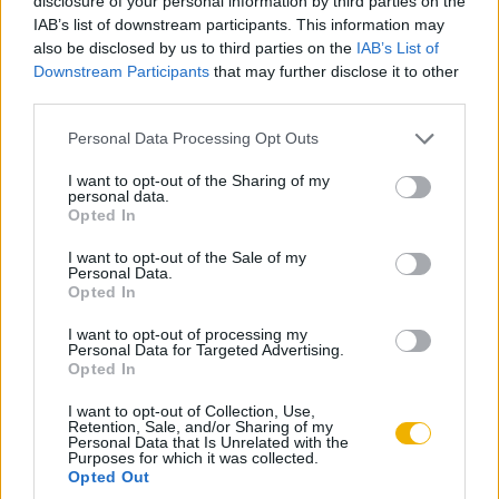
disclosure of your personal information by third parties on the
IAB’s list of downstream participants. This information may
also be disclosed by us to third parties on the
IAB’s List of
Baji Etelka
Downstream Participants
that may further disclose it to other
third parties.
Ismerje meg
Please note that this website/app uses one or more Google
Personal Data Processing Opt Outs
A szerző cikkei
services and may gather and store information including but
not limited to your visit or usage behaviour. You may click to
I want to opt-out of the Sharing of my
personal data.
grant or deny consent to Google and its third-party tags to
Opted In
use your data for below specified purposes in below Google
consent section.
I want to opt-out of the Sale of my
Tananyag
Personal Data.
Opted In
I want to opt-out of processing my
Magyar történelem
Personal Data for Targeted Advertising.
Opted In
Magyarország a két világháború között
I want to opt-out of Collection, Use,
Társadalom és életmód Magyarországon a
Retention, Sale, and/or Sharing of my
két világháború között
Personal Data that Is Unrelated with the
Purposes for which it was collected.
Opted Out
Társadalom és életmód Magyarországon a