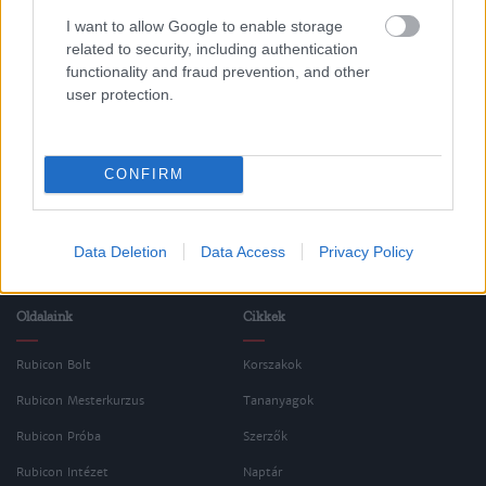
Korszak
I want to allow Google to enable storage
related to security, including authentication
functionality and fraud prevention, and other
Magyar történelem
user protection.
A Horthy-korszak (1920-1941-ig)
CONFIRM
Data Deletion
Data Access
Privacy Policy
Oldalaink
Cikkek
Rubicon Bolt
Korszakok
Rubicon Mesterkurzus
Tananyagok
Rubicon Próba
Szerzők
Rubicon Intézet
Naptár