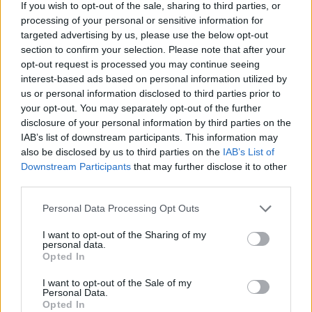
If you wish to opt-out of the sale, sharing to third parties, or
Birodalmi identitás „Columbia húsvéti főkötője”. A Puck
processing of your personal or sensitive information for
targeted advertising by us, please use the below opt-out
című szatirikus hetilap 1901. április 6-i számának
section to confirm your selection. Please note that after your
opt-out request is processed you may continue seeing
interest-based ads based on personal information utilized by
Próbálja ki a Rubicon Online-t
us or personal information disclosed to third parties prior to
mindössze 200 Ft-ért
, és olvassa a teljes
your opt-out. You may separately opt-out of the further
cikket, hirdetések nélkül!
disclosure of your personal information by third parties on the
IAB’s list of downstream participants. This information may
also be disclosed by us to third parties on the
IAB’s List of
Előfizetőként korlátlan hozzáférést kap
Downstream Participants
that may further disclose it to other
minden történelmi tartalmunkhoz:
third parties.
Please note that this website/app uses one or more Google
Personal Data Processing Opt Outs
services and may gather and store information including but
A legújabb Rubicon-lapszámok
not limited to your visit or usage behaviour. You may click to
I want to opt-out of the Sharing of my
personal data.
grant or deny consent to Google and its third-party tags to
Több mint 370 korábbi lapszámunk
Opted In
use your data for below specified purposes in below Google
tartalma
consent section.
I want to opt-out of the Sale of my
Personal Data.
Rubicon Online rovatok cikkei
Opted In