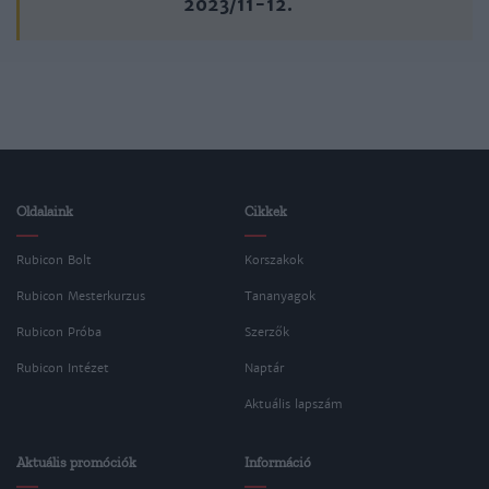
2023/11-12.
Oldalaink
Cikkek
Rubicon Bolt
Korszakok
Rubicon Mesterkurzus
Tananyagok
Rubicon Próba
Szerzők
Rubicon Intézet
Naptár
Aktuális lapszám
Aktuális promóciók
Információ