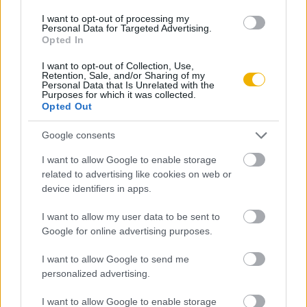
Hirdetésmentes olvasó felület
I want to opt-out of processing my
Personal Data for Targeted Advertising.
Opted In
Kedvenc cikkek elmentése, könyvjelzők
I want to opt-out of Collection, Use,
Az első hónap csak 200 Ft-ba kerül. Próbálja
Retention, Sale, and/or Sharing of my
Personal Data that Is Unrelated with the
ki!
Purposes for which it was collected.
Opted Out
KIPRÓBÁLOM 200 FT-ÉRT
Google consents
I want to allow Google to enable storage
Már előfizetőnk?
Ha már regisztrált a Rubicon
related to advertising like cookies on web or
Online-on, kattintson ide:
BELÉPÉS.
Ha még nem
device identifiers in apps.
rendelkezik felhasználói fiókkal, kattintson ide:
I want to allow my user data to be sent to
REGISZTRÁCIÓ.
Google for online advertising purposes.
I want to allow Google to send me
personalized advertising.
I want to allow Google to enable storage
Szerző