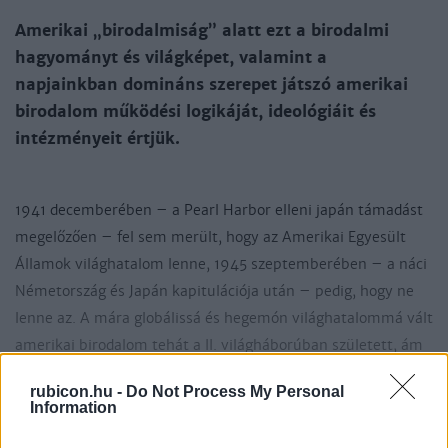
Amerikai „birodalmiság” alatt ezt a birodalmi
hagyományt és világképet, valamint a
napjainkban domináns szerepet játszó amerikai
birodalom
működési logikáját, ideológiáit és
intézményeit értjük.
1941 decemberében – a Pearl Harbor elleni japán támadást
megelőzően – fel sem merült, hogy az Amerikai Egyesült
Államok világhatalom lenne, 1945 szeptemberében – a náci
Németország és Japán kapitulációja után – pedig, hogy ne
lenne az. A mára globálissá és hegemón világhatalommá vált
amerikai birodalom tehát a II. világháborúban született, ám
az amerikai birodalmi és az ettől elválaszthatatlan
rubicon.hu -
Do Not Process My Personal
kivételesség- és küldetéstudat a gyarmati korig nyúlik
Information
vissza.