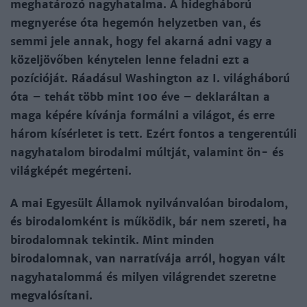
meghatározó nagyhatalma. A hidegháború
megnyerése óta hegemón helyzetben van, és
semmi jele annak, hogy fel akarná adni vagy a
közeljövőben kénytelen lenne feladni ezt a
pozícióját. Ráadásul Washington az I. világháború
óta – tehát több mint 100 éve – deklaráltan a
maga képére kívánja formálni a világot, és erre
három kísérletet is tett. Ezért fontos a tengerentúli
nagyhatalom birodalmi múltját, valamint ön- és
világképét megérteni.
A mai Egyesült Államok nyilvánvalóan birodalom,
és birodalomként is működik, bár nem szereti, ha
birodalomnak tekintik. Mint minden
birodalomnak, van narratívája arról, hogyan vált
nagyhatalommá és milyen világrendet szeretne
megvalósítani.