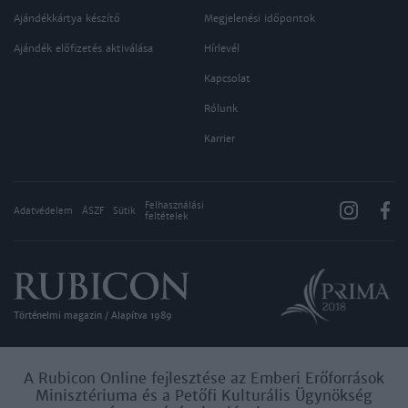
Ajándékkártya készítő
Megjelenési időpontok
Ajándék előfizetés aktiválása
Hírlevél
Kapcsolat
Rólunk
Karrier
Felhasználási
Adatvédelem
ÁSZF
Sütik
feltételek
Történelmi magazin / Alapítva 1989
A Rubicon Online fejlesztése az Emberi Erőforrások
Minisztériuma és a Petőfi Kulturális Ügynökség