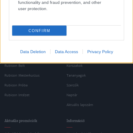
functionality and fraud prevention, and other
user protection.
CONFIRM
Data Deletion
Data Access
Privacy Policy
Oldalaink
Cikkek
Rubicon Bolt
Korszakok
Rubicon Mesterkurzus
Tananyagok
Rubicon Próba
Szerzők
Rubicon Intézet
Naptár
Aktuális lapszám
Aktuális promóciók
Információ