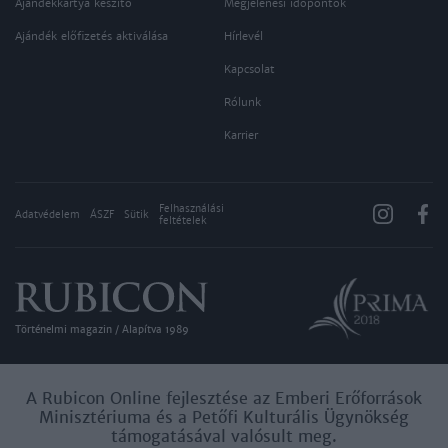
Ajándékkártya készítő
Megjelenési időpontok
Ajándék előfizetés aktiválása
Hírlevél
Kapcsolat
Rólunk
Karrier
Felhasználási
Adatvédelem
ÁSZF
Sütik
feltételek
Történelmi magazin / Alapítva 1989
A Rubicon Online fejlesztése az Emberi Erőforrások
Minisztériuma és a Petőfi Kulturális Ügynökség
támogatásával valósult meg.