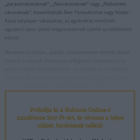
„parasztvárosoknak”, „faluvárosoknak” vagy „földszintes
városoknak”, hasonlították őket Timbuktuhoz vagy Közép-
Ázsia sztyeppe-városaihoz; az agrárváros minősítés
egyszerű típus-jelölő megnevezésnek számít az előzőekhez
képest.
Mindezen jelzőkben, jelezős szerkezetekben ellentét feszül.
Ellentét a városok általánosan elfogadott szerepköre s az
alföldi városok funkciója között. Az Alföldön az a merőben
szokatlan és szabálytalan dolog történt, hogy a mezőváros
(tanyái „segítségével”) városi keretekbe szervezte az
agrártermelést, s így – „kölcsönösségi alapon” – a
mezőgazdasági tevékenység a városodás alapjául
Próbálja ki a Rubicon Online-t
szolgálhatott. a mezővárosokat jórészt agrárnépesség lakta,
mindössze 200 Ft-ért
, és olvassa a teljes
s ez megnehetíti a statisztikai alapon folytatott
cikket, hirdetések nélkül!
településvizsgálatokat. Ebben a települési rendben a
„városi” és a „falusi” nem különült el egyértelműen