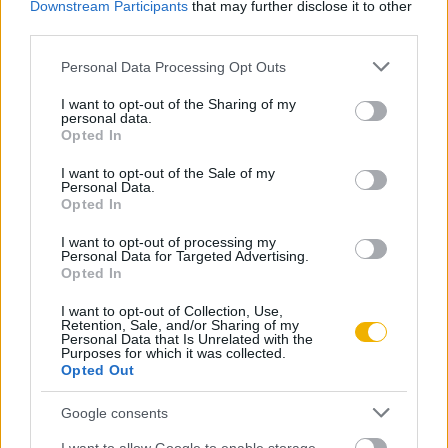
Downstream Participants
that may further disclose it to other
különösen fontosnak tartotta, hogy a „falu, a kismezőváros,
Már előfizetőnk?
Ha már regisztrált a Rubicon
third parties.
a nagymezőváros ugyanannak az alföldi, állattartó cívis
Online-on, kattintson ide:
BELÉPÉS.
Ha még nem
Please note that this website/app uses one or more Google
Personal Data Processing Opt Outs
paraszti vagy kisnemesi, szabad paraszti
rendelkezik felhasználói fiókkal, kattintson ide:
services and may gather and store information including but
termelőmódszernek és életvitelnek, igényvilágnak,
REGISZTRÁCIÓ.
not limited to your visit or usage behaviour. You may click to
I want to opt-out of the Sharing of my
personal data.
grant or deny consent to Google and its third-party tags to
művelődésnek három eltérő nagyságrendű, felfelé haladva
Opted In
use your data for below specified purposes in below Google
mind tágasabb, mind differenciáltabb góca”; ebben a
consent section.
I want to opt-out of the Sale of my
társadalomban „van átjárás egyik emeletről a másikra”. Ezen
Personal Data.
Opted In
sajátosság „földrajzi” megnyilvánulása volt az érintetlen
Szerző
alföldi településhálózat korában a városok hinterlandjának
I want to opt-out of processing my
Personal Data for Targeted Advertising.
majd teljes hiánya; márpedig a vonzásterület – a klasszikus
Opted In
Beluszky Pál
értelmezés szerint – a „városság” nélkülözhetetlen alkotója,
I want to opt-out of Collection, Use,
mert enélkül nincs központi funkció, központi funkció nélkül
Ismerje meg
Retention, Sale, and/or Sharing of my
Personal Data that Is Unrelated with the
pedig város.
Purposes for which it was collected.
A szerző cikkei
Opted Out
Ezt az ellentmondást egyes geográfusok – mindenekelőtt
Google consents