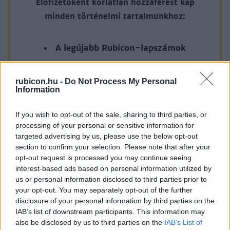
Előfizetőként korlátlan hozzáférést kap
egymástól, s még a „vidék” is más értelmet kapott, mint a
minden történelmi tartalmunkhoz:
városi társadalom alkotója, eleme, legalábbis a
tanyarendszer virágzása idején. A tanyarendszer, a
A legújabb Rubicon-lapszámok
tanyaelvű településrendszer alapvető mássága a
mezőgazdasági szórványokkal szemben – mely
Több mint 370 korábbi lapszámunk
településforma meglehetősen elterjedt hazánk határain túl
rubicon.hu -
Do Not Process My Personal
tartalma
Information
is – ugyanis éppen az, hogy a „valódi tanya” egy osztott
Rubicon Online rovatok cikkei
települési rendszer egyik nem önálló egysége, s mint ilyen,
If you wish to opt-out of the sale, sharing to third parties, or
az anyatelepüléstől elszakítva meg sem ítélhető. a tanya a
processing of your personal or sensitive information for
Hirdetésmentes olvasó felület
belterületi lakóházzal együtt alkotott egy lakó- és
targeted advertising by us, please use the below opt-out
gazdálkodási egységet; a család és gazdasága a belterületi
section to confirm your selection. Please note that after your
Kedvenc cikkek elmentése, könyvjelzők
opt-out request is processed you may continue seeing
lakás s a tanya között megosztva funkcionált. Ettől az egész
interest-based ads based on personal information utilized by
Az első hónap csak 200 Ft-ba kerül. Próbálja
mezővárosi társadalom bizonyos térbeli tagolódást kapott.
us or personal information disclosed to third parties prior to
ki!
your opt-out. You may separately opt-out of the further
A falusi és városi elmosódottsága, egymásbacsúszása
disclosure of your personal information by third parties on the
IAB’s list of downstream participants. This information may
KIPRÓBÁLOM 200 FT-ÉRT
nemcsak a települési rendre, hanem az alföldi társadalomra
also be disclosed by us to third parties on the
IAB’s List of
is jellemző volt. Az „alföldi útról” elmélkedve Márkus István