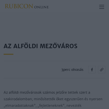
AZ ALFÖLDI MEZŐVÁROS
3perc olvasás
Az alföldi mezővárosok számos jelzőre tettek szert a
szakirodalomban; minősítették őket egyszerűen és nyersen
„elmaradottaknak”, „fejletleneknek”, nevezték