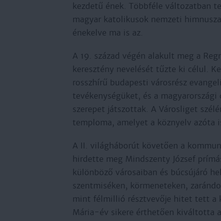
kezdetű ének. Többféle változatban ter
magyar katolikusok nemzeti himnusza
énekelve ma is az.
A 19. század végén alakult meg a Re
keresztény nevelését tűzte ki célul. 
rosszhírű budapesti városrész evangeli
tevékenységüket, és a magyarországi
szerepet játszottak. A Városliget szé
temploma, amelyet a köznyelv azóta 
A II. világháborút követően a kommu
hirdette meg Mindszenty József prím
különböző városaiban és búcsújáró hel
szentmiséken, körmeneteken, zarándo
mint félmillió résztvevője hitet tett 
Mária-év sikere érthetően kiváltotta