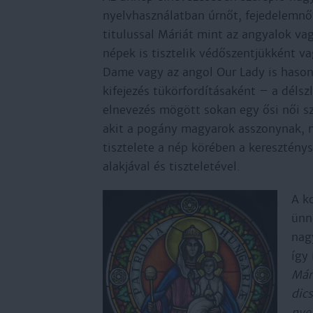
nyelvhasználatban úrnőt, fejedelemnőt j
titulussal Máriát mint az angyalok va
népek is tisztelik védőszentjükként v
Dame vagy az angol Our Lady is hason
kifejezés tükörfordításaként – a déls
elnevezés mögött sokan egy ősi női s
akit a pogány magyarok asszonynak, n
tisztelete a nép körében a keresztény
alakjával és tiszteletével.
A k
ünn
nag
így 
Már
dic
nye