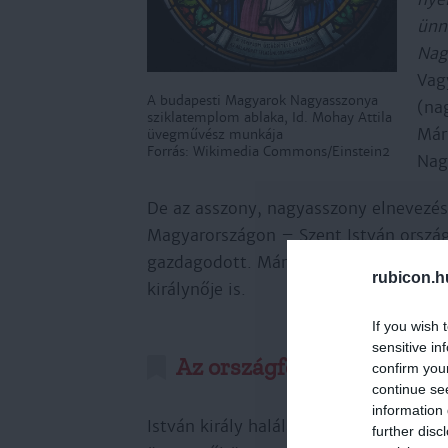
ünn
Nag
Vag
A budapesti Magyarok Nagyasszonya
(na
sziklatemplom ablaka, Id. Mohay Attila
Már
üvegművész munkája
Forrás: Wikimedia Commons/Einstein2
Nag
De az asszony, nagyasszony elnevezés,
Magyarországon – Szent István országf
gazdagodott. Mária általa nemcsak a m
rubicon.h
királynője is.
If you wish 
sensitive in
Az országfelajánlás
confirm you
continue se
information 
István király halála közeledtét érezv
further disc