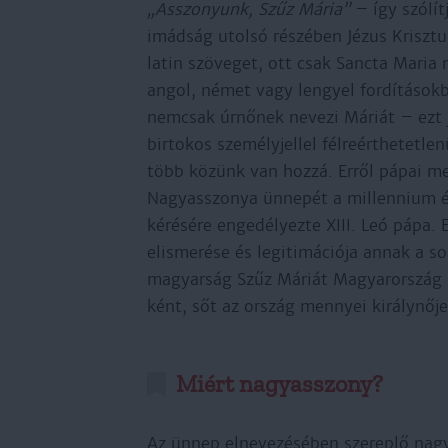
„Asszonyunk, Szűz Mária”
– így szólí
imádság utolsó részében Jézus Krisztu
latin szöveget, ott csak Sancta Maria 
angol, német vagy lengyel fordítások
nemcsak úrnőnek nevezi Máriát – ezt j
birtokos személyjellel félreérthetetl
több közünk van hozzá. Erről pápai m
Nagyasszonya ünnepét a millennium é
kérésére engedélyezte XIII. Leó pápa.
elismerése és legitimációja annak a 
magyarság Szűz Máriát Magyarország 
ként, sőt az ország mennyei királynője
Miért nagyasszony?
Az ünnep elnevezésében szereplő nagy