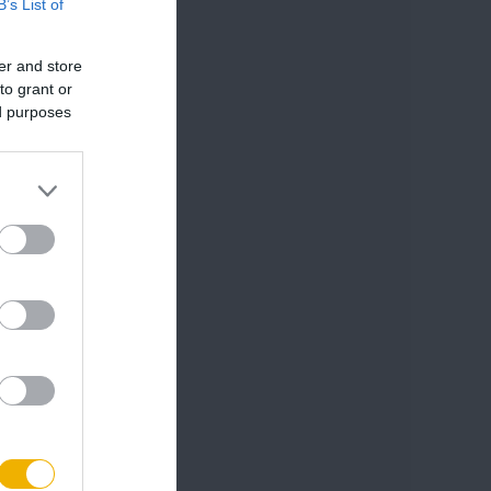
B’s List of
er and store
to grant or
ed purposes