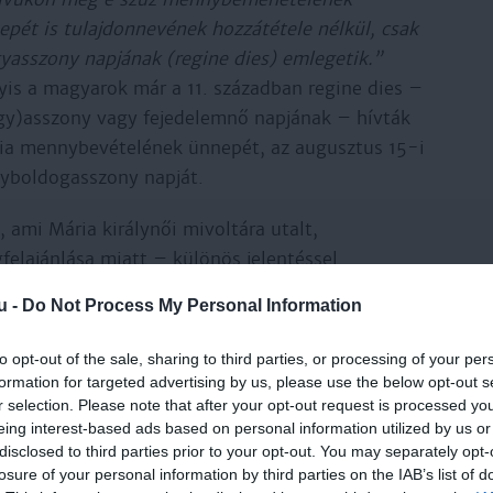
epét is tulajdonnevének hozzátétele nélkül, csak
yasszony napjának (regine dies) emlegetik.”
yis a magyarok már a 11. században regine dies –
gy)asszony vagy fejedelemnő napjának – hívták
ia mennybevételének ünnepét, az augusztus 15-i
yboldogasszony napját.
 ami Mária királynői mivoltára utalt,
elajánlása miatt – különös jelentéssel
agyarok patrónusa lett, de az ország úrnője,
u -
Do Not Process My Personal Information
to opt-out of the sale, sharing to third parties, or processing of your per
formation for targeted advertising by us, please use the below opt-out s
r selection. Please note that after your opt-out request is processed y
eing interest-based ads based on personal information utilized by us or
disclosed to third parties prior to your opt-out. You may separately opt-
e 1038 Nagyboldogasszony vigíliáján
losure of your personal information by third parties on the IAB’s list of