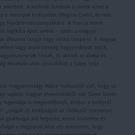
elentett. A külföldi források is illetik ezzel a
gy a mennyek királynőjét (Regina Coeli), és más
agy fejedelemasszonyukként. A francia Notre
ló logikára épül, amint – talán a magyar
zláv Blazena Gospa vagy Velika Gospa is. A magyar
zellem vagy anyaistenség hagyományát sejtik,
agyasszonynak hívtak, és akinek az alakja és
ség felvétele után ötvöződött a Szent Szűz
orai magyarországi Mária-kultuszról vall, hogy az
ep sajátos magyar elnevezéséről már Szent István
y legendája is megemlékezik, amikor a királyról
ír:
„magát és királyságát az Örökszűz Istenanya,
ia gyámsága alá helyezte, kinek tisztelete és
sősége a magyarok közt oly nevezetes, hogy
lvükön még e szűz mennybemenetelének