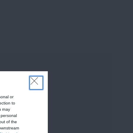
sonal or
ection to
ou may
 personal
out of the
 downstream