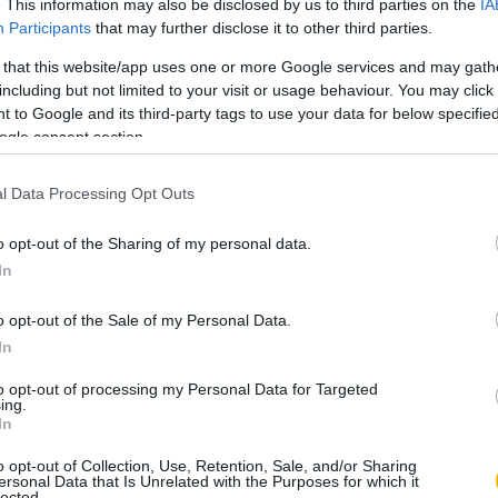
spökeit, lelkükre kötötte, hogy őrizzék meg a
. This information may also be disclosed by us to third parties on the
IA
Participants
that may further disclose it to other third parties.
tvik püspök lejegyezte – szemét a csillagokra
világ jeles újjászerzője, végső könyörgéseimben a
 that this website/app uses one or more Google services and may gath
including but not limited to your visit or usage behaviour. You may click 
, az országot a néppel s az urakkal a te
 to Google and its third-party tags to use your data for below specifi
ogle consent section.
z a meggyőződés, hogy Szűz Mária Magyarország
l Data Processing Opt Outs
 élt történelmünk során. A 12. században III.
mi székesegyház díszkapujának, a Porta
o opt-out of the Sharing of my personal data.
t timpanonjára, amit a későbbiek során majd
In
Mária az ország védőszentje – ezzel Magyarország
o opt-out of the Sale of my Personal Data.
sztria, Franciaország, Lengyelország és még
In
ti a Szűzanyát, sőt Lengyelországban szintén az
szont egyedülálló, hogy a magyar ábrázolásokon
to opt-out of processing my Personal Data for Targeted
ing.
y valamilyen fiktív, mennyei koronát visel, hanem
In
 Mindez jelzi, hogy nemcsak védőszent, de
o opt-out of Collection, Use, Retention, Sale, and/or Sharing
t a Szent Korona tulajdonosa – még ha ennek
ersonal Data that Is Unrelated with the Purposes for which it
lected.