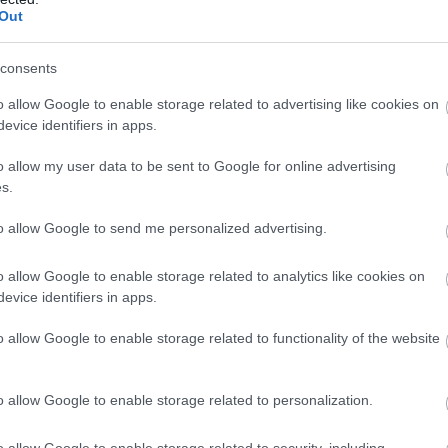
lt.
Out
öbbször is megismétlődött; 1687-ben I. Lipót,
consents
Szent István-bazilika előtti téren az ünnepi
o allow Google to enable storage related to advertising like cookies on
ergomi érsek újította meg a felajánlást. A késő
evice identifiers in apps.
 és legnépszerűbb témája az országfelajánlás
ezett trónuson vagy a felhőkön ül, karján a
o allow my user data to be sent to Google for online advertising
s.
 és nyújtja felé a Szent Koronát, vagy kínálja a
– a képeken rendszerint a magyar címer is
to allow Google to send me personalized advertising.
omában találkozhatunk a képpel a jelenlegi
ldolgozás Benczúr Gyula oltárképe a budapesti
o allow Google to enable storage related to analytics like cookies on
evice identifiers in apps.
o allow Google to enable storage related to functionality of the website
tálin országa
o allow Google to enable storage related to personalization.
e ezernyi szállal kötődik Máriához. Mária alakja
o allow Google to enable storage related to security, including