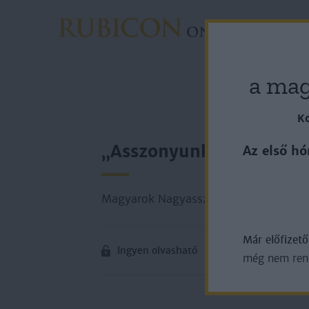
Rovato
a mag
Ko
„Asszonyunk, Szűz Már
Az első hó
Magyarok Nagyasszonya ünnepe – okt
Már előfizet
Ingyen olvasható
még nem rende