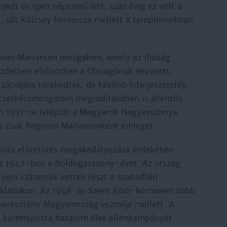
jedt és igen népszerű lett, száz évig ez volt a
; sőt Kölcsey himnusza mellett a templomokban
gnum Marianum mozgalom, amely az ifjúság
Kezdetben elsősorban a Chicagónak nevezett,
zációjára törekedtek, de később kiterjesztették
 cserkészmozgalom megindításában is jelentős
lén 1931-re felépült a Magyarok Nagyasszonya
is csak Regnum Marianumként emleget.
nista előretörés megakadályozása érdekében
ás 1947-ben a Boldogasszony-évet. Az ország
yein százezrek vettek részt a szabadtéri
klatokon. Az 1948-as Szent Jobb-körmenet több
a keresztény Magyarország eszméje mellett. A
 a kommunista hatalom éles ellenkampányát.