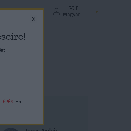
🇭🇺
ZETÉS
Magyar
X
seire!
ést
LÉPÉS.
Ha
Szerző
Porogi András