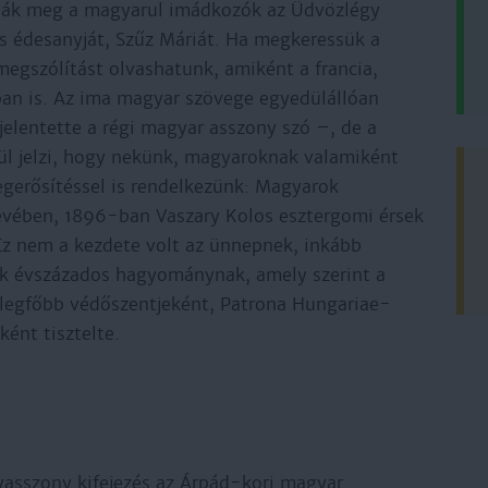
tják meg a magyarul imádkozók az Üdvözlégy
s édesanyját, Szűz Máriát. Ha megkeressük a
megszólítást olvashatunk, amiként a francia,
ban is. Az ima magyar szövege egyedülállóan
elentette a régi magyar asszony szó –, de a
enül jelzi, hogy nekünk, magyaroknak valamiként
egerősítéssel is rendelkezünk: Magyarok
vében, 1896-ban Vaszary Kolos esztergomi érsek
 Ez nem a kezdete volt az ünnepnek, inkább
sok évszázados hagyománynak, amely szerint a
legfőbb védőszentjeként, Patrona Hungariae-
ként tisztelte.
asszony kifejezés az Árpád-kori magyar