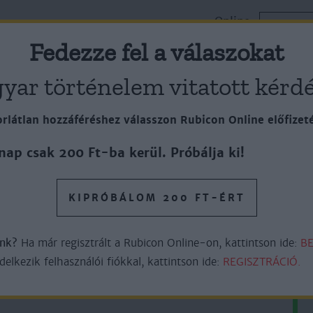
Online
k
Cikkek
Lapszámok
ELŐFI
Plusz
Fedezze fel a válaszokat
yar történelem vitatott kérdé
rlátlan hozzáféréshez válasszon Rubicon Online előfizet
ia…”
nap csak 200 Ft-ba kerül. Próbálja ki!
KIPRÓBÁLOM 200 FT-ÉRT
óber 8.
őnk?
Ha már regisztrált a Rubicon Online-on, kattintson ide:
BE
6perc olvasás
lkezik felhasználói fiókkal, kattintson ide:
REGISZTRÁCIÓ.