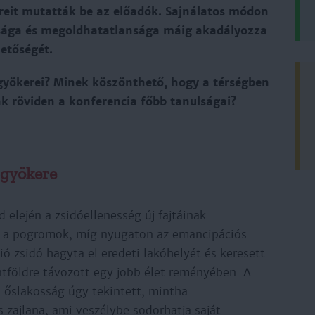
reit mutatták be az előadók. Sajnálatos módon
ltsága és megoldhatatlansága máig akadályozza
etőségét.
 gyökerei? Minek köszönthető, hogy a térségben
ak röviden a konferencia főbb tanulságai?
 gyökere
d elején a zsidóellenesség új fajtáinak
 a pogromok, míg nyugaton az emancipációs
ó zsidó hagyta el eredeti lakóhelyét és keresett
tföldre távozott egy jobb élet reményében. A
b őslakosság úgy tekintett, mintha
zajlana, ami veszélybe sodorhatja saját