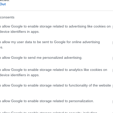
 izraeli-arab konfliktus kimondottan izraeli-
Out
ték, hogy magukra maradtak, nekik kell kezükbe
 más módszerekhez kell folyamodniuk – akár
consents
o allow Google to enable storage related to advertising like cookies on
evice identifiers in apps.
, legfőbb jellemzője pedig, hogy mindig váratlan.
o allow my user data to be sent to Google for online advertising
az erőszak "mérnökei", mivel cselekményeiket
s.
nban pontosan definiálni a terrorizmust nagyon
zemében terrorista, addig valaki más szemében
to allow Google to send me personalized advertising.
n Mandela vagy Jasszer Arafat. Sőt, a terrorista
o allow Google to enable storage related to analytics like cookies on
ellett, hogy különbözőek, folyamatosan
evice identifiers in apps.
rvezetek új generációjához tartozik, akiknek a
szteségeket okozzanak politikai céljaik elérése
o allow Google to enable storage related to functionality of the website
rán számolhattak azzal, hogy Izrael kemény
mindez ráirányítja majd a világ figyelmét a
o allow Google to enable storage related to personalization.
o allow Google to enable storage related to security, including