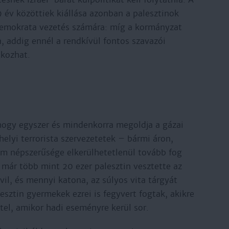
9 év közöttiek kiállása azonban a palesztinok
demokrata vezetés számára: míg a kormányzat
a, addig ennél a rendkívül fontos szavazói
okozhat.
 hogy egyszer és mindenkorra megoldja a gázai
helyi terrorista szervezetetek – bármi áron,
lam népszerűsége elkerülhetetlenül tovább fog
már több mint 20 ezer palesztin vesztette az
vil, és mennyi katona, az súlyos vita tárgyát
lesztin gyermekek ezrei is fegyvert fogtak, akikre
ttel, amikor hadi eseményre kerül sor.