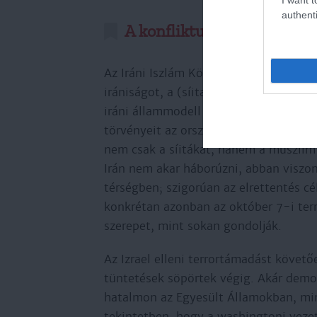
authenti
A konfliktus mellék(?)szer
Az Iráni Iszlám Köztársaság nevében 
irániságot, a (síita) iszlámot, illetve
iráni állammodell alapja, hogy a legfő
törvényeit az ország legfőbb vezetője
nem csak a síitákat, hanem a muszlim 
Irán nem akar háborúzni, abban viszo
térségben; szigorúan az elrettentés c
konkrétan azonban az október 7-i ter
szerepet, mint sokan gondolják.
Az Izrael elleni terrortámadást követ
tüntetések söpörtek végig. Akár demo
hatalmon az Egyesült Államokban, min
tekintetben, hogy a washingtoni vezeté