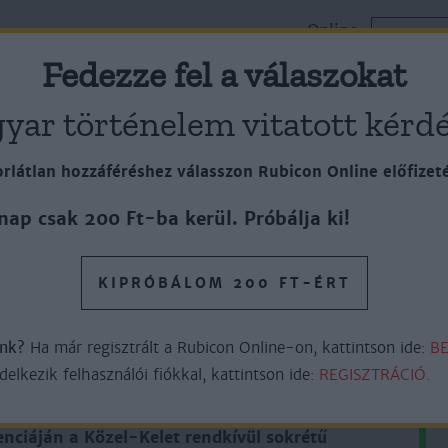
Online
k
Cikkek
Lapszámok
ELŐFI
Plusz
Fedezze fel a válaszokat
yar történelem vitatott kérdé
rlátlan hozzáféréshez válasszon Rubicon Online előfizet
k és konfliktusok
nap csak 200 Ft-ba kerül. Próbálja ki!
KIPRÓBÁLOM 200 FT-ÉRT
4perc olvasás
őnk?
Ha már regisztrált a Rubicon Online-on, kattintson ide:
BE
lkezik felhasználói fiókkal, kattintson ide:
REGISZTRÁCIÓ.
n tartott „Arab–izraeli kapcsolatok és
enciáján a Közel-Kelet rendkívül sokrétű