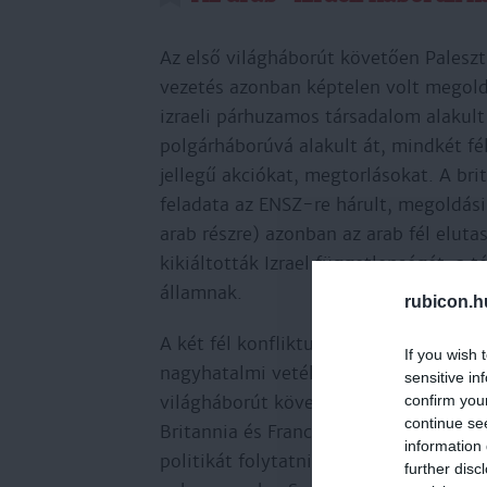
Az első világháborút követően Paleszt
vezetés azonban képtelen volt megolda
izraeli párhuzamos társadalom alakult k
polgárháborúvá alakult át, mindkét fél
jellegű akciókat, megtorlásokat. A b
feladata az ENSZ-re hárult, megoldási 
arab részre) azonban az arab fél eluta
kikiáltották Izrael függetlenségét: a 
államnak.
rubicon.h
A két fél konfliktusa nem volt csak lo
If you wish 
nagyhatalmi vetélkedéseibe is. Az Eg
sensitive in
confirm you
világháborút követően elkezdte átven
continue se
Britannia és Franciaország – pozícióit
information 
politikát folytatni, hogy közben nem 
further disc