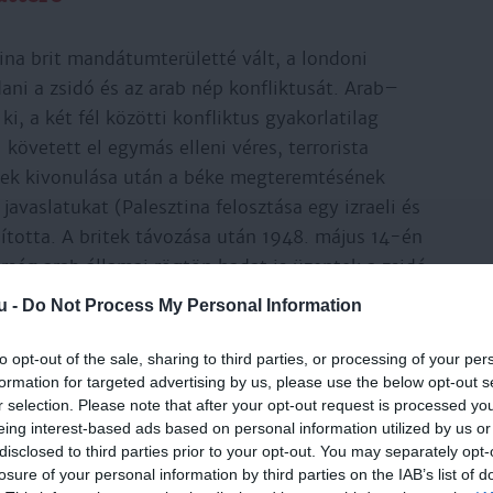
ina brit mandátumterületté vált, a londoni
ni a zsidó és az arab nép konfliktusát. Arab–
i, a két fél közötti konfliktus gyakorlatilag
 követett el egymás elleni véres, terrorista
ritek kivonulása után a béke megteremtésének
javaslatukat (Palesztina felosztása egy izraeli és
sította. A britek távozása után 1948. május 14-én
térség arab államai rögtön hadat is üzentek a zsidó
u -
Do Not Process My Personal Information
kális jellegű volt, mivel az beágyazódott a korszak
to opt-out of the sale, sharing to third parties, or processing of your per
yesült Államok amellett, hogy a második
formation for targeted advertising by us, please use the below opt-out s
r selection. Please note that after your opt-out request is processed y
ni a volt gyarmatosító hatalmak – Nagy
eing interest-based ads based on personal information utilized by us or
 a Közel-Keleten, úgy próbált Izrael-barát
disclosed to third parties prior to your opt-out. You may separately opt-
kívánta elidegeníteni az arab államokat sem,
losure of your personal information by third parties on the IAB’s list of