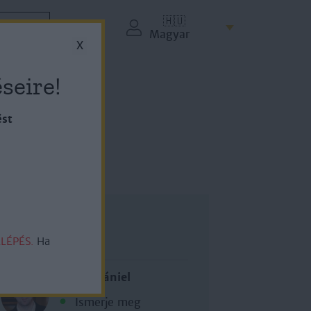
🇭🇺
ZETÉS
Magyar
X
seire!
ést
Szerző
LÉPÉS.
Ha
Varga Dániel
Ismerje meg