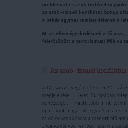
problémáit és azok történelmi gyöke
az arab–izraeli konfliktus bonyolu
a békés egymás mellett élésnek a leh
Mi az ellenségeskedésnek a fő okai,
felerősödött a terrorizmus? Mik volt
Az arab–izraeli konfliktus
A 19. század végén, illetve a 20. száza
megjelenése – Kelet-Európában főleg
nehézségek – miatt több mint kétmilli
új otthont magának. Egy részük a Szen
zsidó bevándorlásra a már ott élő ara
„hagyományos” európai gyarmatosítás 