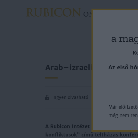
Rovato
a mag
Ko
Arab–izraeli kapcsolato
Az első hó
Ingyen olvasható
Már előfizet
még nem rende
A Rubicon Intézet 2024. január 27-é
konfliktusok” című teltházas konfer