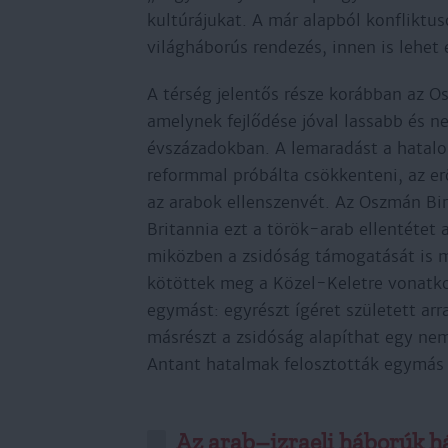
kultúrájukat. A már alapból konfliktu
világháborús rendezés, innen is lehet 
A térség jelentős része korábban az 
amelynek fejlődése jóval lassabb és n
évszázadokban. A lemaradást a hatalo
reformmal próbálta csökkenteni, az erő
az arabok ellenszenvét. Az Oszmán Bi
Britannia ezt a török-arab ellentétet
miközben a zsidóság támogatását is m
kötöttek meg a Közel-Keletre vonatko
egymást: egyrészt ígéret született arr
másrészt a zsidóság alapíthat egy ne
Antant hatalmak felosztották egymás k
Az arab–izraeli háborúk h