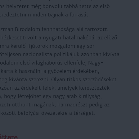
sos helyzetet még bonyolultabbá tette az első
eredeztetni minden bajnak a forrását.
Oszmán Birodalom fennhatósága alá tartozott,
ehézkesebb volt a nyugati hatalmakénál az előző
mra kerülő ifjútörök mozgalom egy sor
teljesen nacionalista politikájuk azonban kivívta
rodalom első világháborús ellenfele, Nagy-
 akarta kihasználni a győzelem érdekében,
eg kívánta szerezni. Olyan titkos szerződéseket
zóan az érdekelt felek, amelyek keresztezték
a, hogy létrejöhet egy nagy arab királyság,
mzeti otthont magának, harmadrészt pedig az
özött befolyási övezetekre a térséget.
áttere