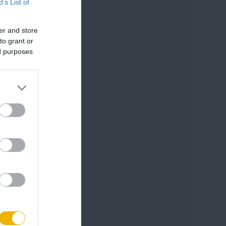
B’s List of
er and store
to grant or
ed purposes