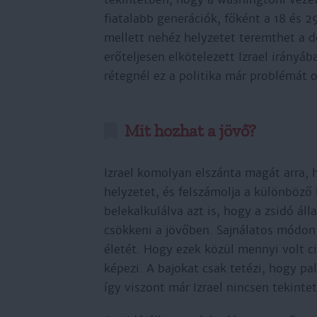
fiatalabb generációk, főként a 18 és 2
mellett nehéz helyzetet teremthet a 
erőteljesen elkötelezett Izrael irányáb
rétegnél ez a politika már problémát 
Mit hozhat a jövő?
Izrael komolyan elszánta magát arra,
helyzetet, és felszámolja a különböző 
belekalkulálva azt is, hogy a zsidó ál
csökkeni a jövőben. Sajnálatos módon 
életét. Hogy ezek közül mennyi volt ci
képezi. A bajokat csak tetézi, hogy pa
így viszont már Izrael nincsen tekinte