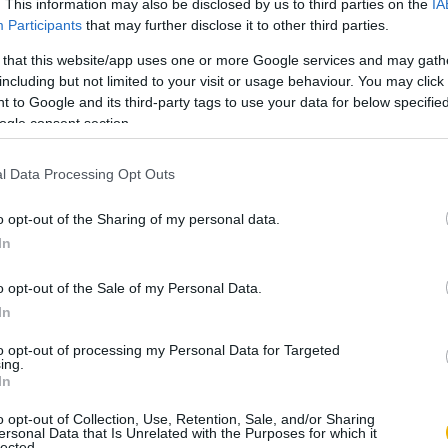
anak. Ezt azonban nem sikerült elkerülni: az
. This information may also be disclosed by us to third parties on the
IA
Participants
that may further disclose it to other third parties.
sszecsapások nemcsak helyi konfliktusok voltak,
fontos epizódjai is. Ezek egyfajta proxy
 that this website/app uses one or more Google services and may gath
including but not limited to your visit or usage behaviour. You may click 
Izraelt az Egyesült Államok, addig az arab
 to Google and its third-party tags to use your data for below specifi
ogle consent section.
l Data Processing Opt Outs
k következményei
o opt-out of the Sharing of my personal data.
In
 járultak hozzá palesztin részről ahhoz a
llam ellen a továbbiakban más eszközökkel kell
o opt-out of the Sale of my Personal Data.
i vereség arab részről több tanulságot is
In
, nyugati mintákat követni, nem voltak képesek
to opt-out of processing my Personal Data for Targeted
ati eszmékben való csalódás pedig magában
ing.
In
t is. Ezzel együtt a környező arab országok
os katonai módon nem tudják legyőzni Izraelt,
o opt-out of Collection, Use, Retention, Sale, and/or Sharing
ersonal Data that Is Unrelated with the Purposes for which it
bb – külpolitikát kell folytatniuk a zsidó
lected.