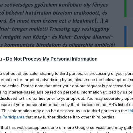
 a szö­vet­sé­ges győ­ze­lem ko­ráb­ban oly fé­nyes
je­ző bé­ké­vel ha­tár­ta­lan bi­za­lom ural­ko­dott, és
o­rú. Én most nem ér­zem ezt a bi­zal­mat
[…]
A
d­riai-ten­ger mel­let­ti Triesz­tig egy vas­füg­göny
nal mö­gött van Kö­zép- és Ke­let-Eu­ró­pa ál­la­mai­
 kom­mu­nis­ta bi­ro­da­lom és oli­gar­chia am­bí­ciói
mait.”
u -
Do Not Process My Personal Information
Win­ston Chur­chill, 1946. már­cius 5.
to opt-out of the sale, sharing to third parties, or processing of your per
formation for targeted advertising by us, please use the below opt-out s
r selection. Please note that after your opt-out request is processed y
eing interest-based ads based on personal information utilized by us or
lat­ti mi­nisz­ter­el­nö­ké­nek, Win­ston Chur­chill­nek
disclosed to third parties prior to your opt-out. You may separately opt-
a­má­ban ta­lál­ha­tó Ful­ton­ban, a West­mins­ter Fő­is­
losure of your personal information by third parties on the IAB’s list of
. This information may also be disclosed by us to third parties on the
IA
na­tok alatt hí­res-hír­hedt­té vált. A szov­je­tek és az
Participants
that may further disclose it to other third parties.
ap­va kap­tak az al­kal­mon, és hi­deg­há­bo­rús uszí­
 that this website/app uses one or more Google services and may gath
nd­kí­vül plasz­ti­ku­san jel­lem­ző brit po­li­ti­kust,