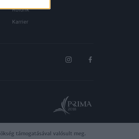
Rólunk
Karrier
ynökség támogatásával valósult meg.