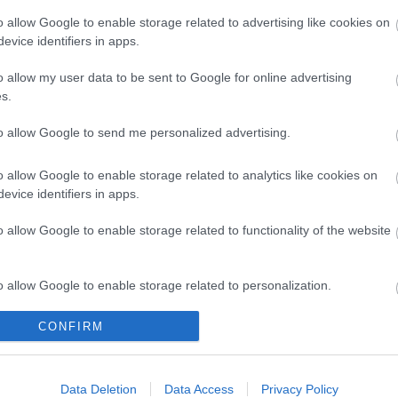
ÁLOM 200 FT-ÉRT
o allow Google to enable storage related to advertising like cookies on
evice identifiers in apps.
t a Rubicon Online-on, kattintson ide:
BELÉPÉS.
o allow my user data to be sent to Google for online advertising
fiókkal, kattintson ide:
REGISZTRÁCIÓ.
s.
to allow Google to send me personalized advertising.
o allow Google to enable storage related to analytics like cookies on
evice identifiers in apps.
o allow Google to enable storage related to functionality of the website
kek
Aktuális promóciók
o allow Google to enable storage related to personalization.
zakok
Ajándékkártya készítő
CONFIRM
o allow Google to enable storage related to security, including
cation functionality and fraud prevention, and other user protection.
nyagok
Ajándék előfizetés aktiválás
zők
Data Deletion
Data Access
Privacy Policy