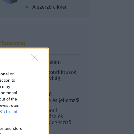
A szerző cikkei
Tananyag
Egyetemes történelem
Hidegháborús konfliktusok
sonal or
és a kétpólusú világ
ection to
kiépülése
ou may
 personal
A hidegháború
out of the
kibontakozása és jellemzői
 downstream
A hidegháború
B’s List of
kibontakozása és
jellemzői (kiegészítő
irodalom)
er and store