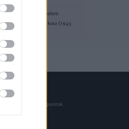
Egyetemes történelem
A hidegháború kora (1945
után)
Információ
Megjelenési időpontok
a
Hírlevél
Kapcsolat