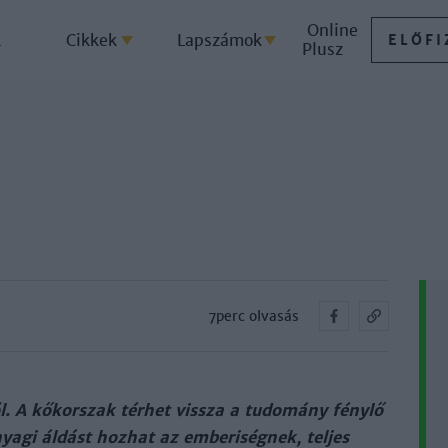
Online
k
Cikkek
Lapszámok
ELŐFI
Plusz
7perc olvasás
l. A kő­kor­szak tér­het vissza a tu­do­mány fény­lő
a­gi ál­dást hoz­hat az em­be­ri­ség­nek, tel­jes