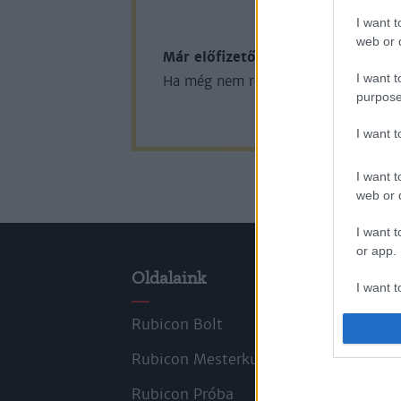
KIPRÓB
I want t
web or d
Már előfizetőnk?
Ha már regisztrál
I want t
Ha még nem rendelkezik felhasználói 
purpose
I want 
I want t
web or d
I want t
or app.
Oldalaink
Cik
I want t
Rubicon Bolt
Kors
I want t
authenti
Rubicon Mesterkurzus
Tana
Rubicon Próba
Szer