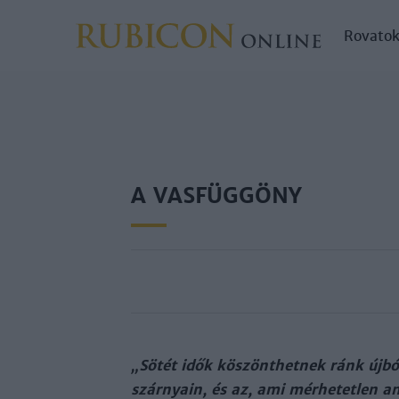
Rovato
A VASFÜGGÖNY
„Sö­tét idők kö­szönt­het­nek ránk új­bó
szár­nyain, és az, ami mér­he­tet­len any