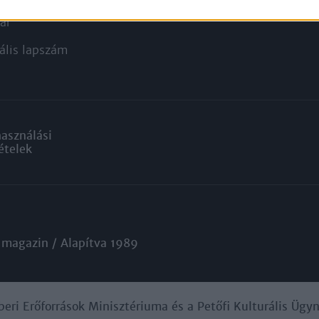
ár
ális lapszám
használási
ételek
 magazin / Alapítva 1989
beri Erőforrások Minisztériuma és a Petőfi Kulturális Üg