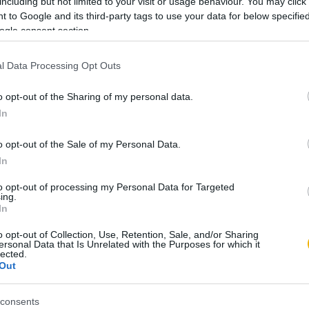
including but not limited to your visit or usage behaviour. You may click 
 to Google and its third-party tags to use your data for below specifi
ogle consent section.
l Data Processing Opt Outs
mindössze 200 Ft-ért
, és olvassa a teljes
o opt-out of the Sharing of my personal data.
In
ést kap minden történelmi tartalmunkhoz:
o opt-out of the Sale of my Personal Data.
In
ámok
számunk tartalma
to opt-out of processing my Personal Data for Targeted
ing.
kei
In
et
o opt-out of Collection, Use, Retention, Sale, and/or Sharing
könyvjelzők
ersonal Data that Is Unrelated with the Purposes for which it
lected.
Out
l. Próbálja ki!
consents