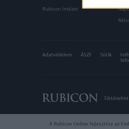
Rubicon Intézet
Napt
Aktu
Adatvédelem
ÁSZF
Sütik
Fel
felt
Történelmi
A Rubicon Online fejlesztése az Em