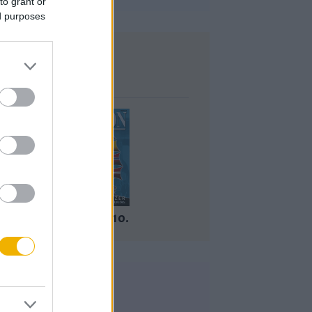
to grant or
ed purposes
Lapszám
2002/9-10.
Korszak