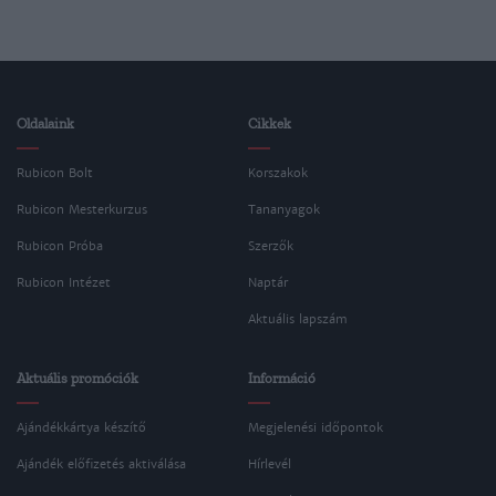
Oldalaink
Cikkek
Rubicon Bolt
Korszakok
Rubicon Mesterkurzus
Tananyagok
Rubicon Próba
Szerzők
Rubicon Intézet
Naptár
Aktuális lapszám
Aktuális promóciók
Információ
Ajándékkártya készítő
Megjelenési időpontok
Ajándék előfizetés aktiválása
Hírlevél