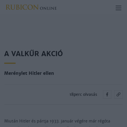
A VALKŰR AKCIÓ
Merénylet Hitler ellen
18perc olvasás
Miu­tán Hit­ler és párt­ja 1933. ja­nuár vé­gé­re már régóta