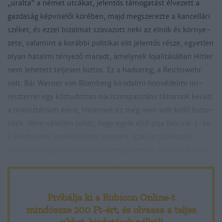
„ural­ta” a né­met ut­cá­kat, je­len­tős tá­mo­ga­tást él­ve­zett a
gaz­da­ság kép­vi­se­lői kö­ré­ben, majd meg­sze­rez­te a kan­cel­lá­ri
szé­ket, és ez­zel bi­zal­mat sza­va­zott ne­ki az el­nök és kör­nye­
ze­te, va­la­mint a ko­ráb­bi po­li­ti­kai elit je­len­tős ré­sze, egyet­len
olyan ha­tal­mi té­nye­ző ma­radt, amely­nek lo­ja­li­tá­sá­ban Hit­ler
nem le­he­tett tel­je­sen biz­tos. Ez a had­se­reg, a Reichswehr
volt. Bár Werner von Blomberg bi­ro­dal­mi hon­vé­del­mi mi­
nisz­ter­rel egy köz­tu­dot­tan ná­ciszim­pa­ti­záns tá­bor­nok ke­rült
a mi­nisz­té­rium élé­re, Hit­ler­nek ez még nem volt kel­lő biz­to­
sí­ték. Nem vé­let­len te­hát, hogy egyik el­ső út­ja feb­ruár 3-án
a Reichswehr ve­zérkarához ve­ze­tett. Ezen a ta­lál­ko­zón
olyas­mi­ről tá­jé­koz­tat­ta a had­se­reg ve­ze­tőit, amit azok szí­ve­
sen hal­lot­tak és régóta vár­tak: a versailles-i bé­ke­szer­ző­dés
ka­to­nai kor­lá­to­zá­sai­nak meg­szün­te­té­se, az ál­ta­lá­nos had­kö­
te­le­zett­ség be­ve­ze­té­se, na­gyobb és ütő­ké­pe­sebb had­se­reg
Próbálja ki a Rubicon Online-t
jobb kar­rier­le­he­tő­sé­gek­kel, mind­há­rom had­erő­nem fej­lesz­
mindössze 200 Ft-ért
, és olvassa a teljes
té­se.