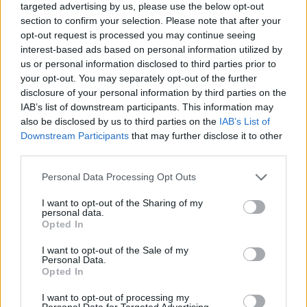
targeted advertising by us, please use the below opt-out
KIPRÓBÁLOM 200 FT-ÉRT
section to confirm your selection. Please note that after your
A Reichswehr
opt-out request is processed you may continue seeing
Már előfizetőnk?
Ha már regisztrált a Rubicon
interest-based ads based on personal information utilized by
us or personal information disclosed to third parties prior to
Online-on, kattintson ide:
BELÉPÉS.
Ha még nem
your opt-out. You may separately opt-out of the further
rendelkezik felhasználói fiókkal, kattintson ide:
disclosure of your personal information by third parties on the
REGISZTRÁCIÓ.
IAB’s list of downstream participants. This information may
also be disclosed by us to third parties on the
IAB’s List of
Downstream Participants
that may further disclose it to other
third parties.
Please note that this website/app uses one or more Google
Personal Data Processing Opt Outs
Szerző
services and may gather and store information including but
not limited to your visit or usage behaviour. You may click to
I want to opt-out of the Sharing of my
personal data.
grant or deny consent to Google and its third-party tags to
Vitári Zsolt
Opted In
use your data for below specified purposes in below Google
consent section.
Ismerje meg
I want to opt-out of the Sale of my
Personal Data.
Opted In
A szerző cikkei
I want to opt-out of processing my
Personal Data for Targeted Advertising.