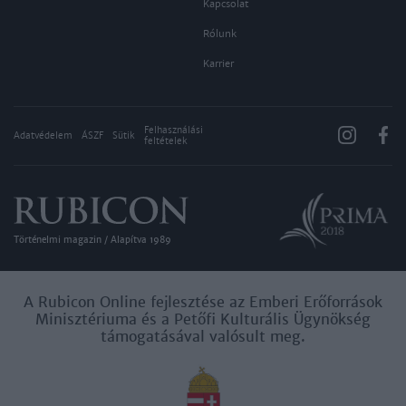
Kapcsolat
Rólunk
Karrier
Felhasználási
Adatvédelem
ÁSZF
Sütik
feltételek
Történelmi magazin / Alapítva 1989
A Rubicon Online fejlesztése az Emberi Erőforrások
Minisztériuma és a Petőfi Kulturális Ügynökség
támogatásával valósult meg.