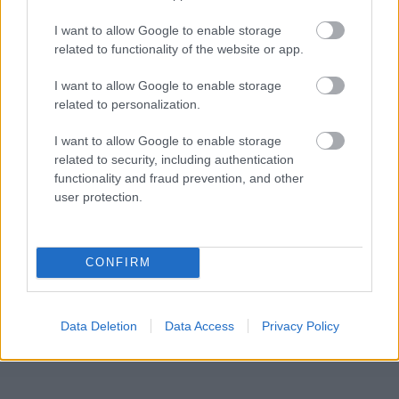
I want to allow Google to enable storage
related to functionality of the website or app.
I want to allow Google to enable storage
related to personalization.
I want to allow Google to enable storage
2009/6.
related to security, including authentication
functionality and fraud prevention, and other
user protection.
Korszak
CONFIRM
Egyetemes történelem
Data Deletion
Data Access
Privacy Policy
A II. világháború (1939-1945-ig)